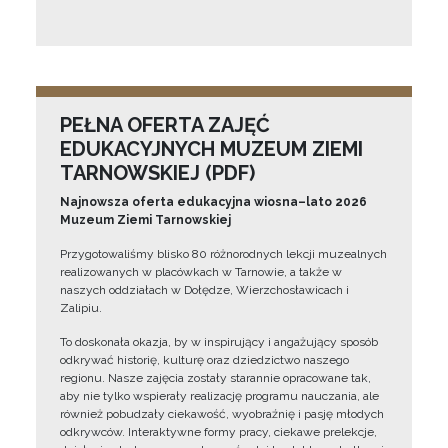
PEŁNA OFERTA ZAJĘĆ
EDUKACYJNYCH MUZEUM ZIEMI
TARNOWSKIEJ (PDF)
Najnowsza oferta edukacyjna wiosna–lato 2026
Muzeum Ziemi Tarnowskiej
Przygotowaliśmy blisko 80 różnorodnych lekcji muzealnych
realizowanych w placówkach w Tarnowie, a także w
naszych oddziałach w Dołędze, Wierzchosławicach i
Zalipiu.
To doskonała okazja, by w inspirujący i angażujący sposób
odkrywać historię, kulturę oraz dziedzictwo naszego
regionu. Nasze zajęcia zostały starannie opracowane tak,
aby nie tylko wspierały realizację programu nauczania, ale
również pobudzały ciekawość, wyobraźnię i pasję młodych
odkrywców. Interaktywne formy pracy, ciekawe prelekcje,