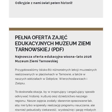
Odkryjcie z nami świat pełen historii!
PEŁNA OFERTA ZAJĘĆ
EDUKACYJNYCH MUZEUM ZIEMI
TARNOWSKIEJ (PDF)
Najnowsza oferta edukacyjna wiosna–lato 2026
Muzeum Ziemi Tarnowskiej
Przygotowaliśmy blisko 80 różnorodnych lekcji muzealnych
realizowanych w placówkach w Tarnowie, a także w
naszych oddziałach w Dołędze, Wierzchosławicach i
Zalipiu.
To doskonała okazja, by w inspirujący i angażujący sposób
odkrywać historię, kulturę oraz dziedzictwo naszego
regionu. Nasze zajęcia zostały starannie opracowane tak,
aby nie tylko wspierały realizację programu nauczania, ale
również pobudzały ciekawość, wyobraźnię i pasję młodych