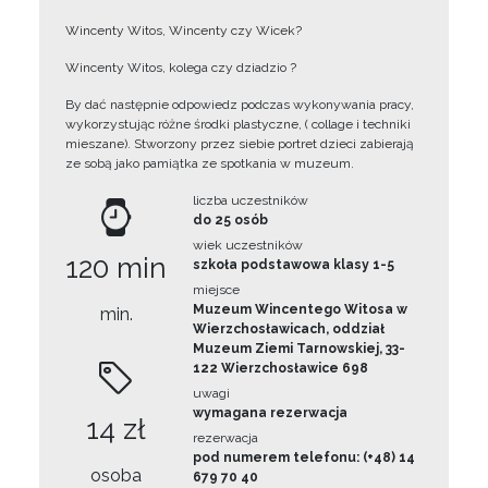
Wincenty Witos, Wincenty czy Wicek?
Wincenty Witos, kolega czy dziadzio ?
By dać następnie odpowiedz podczas wykonywania pracy,
wykorzystując różne środki plastyczne, ( collage i techniki
mieszane). Stworzony przez siebie portret dzieci zabierają
ze sobą jako pamiątka ze spotkania w muzeum.
liczba uczestników
do 25 osób
wiek uczestników
120 min
szkoła podstawowa klasy 1-5
miejsce
Muzeum Wincentego Witosa w
min.
Wierzchosławicach, oddział
Muzeum Ziemi Tarnowskiej, 33-
122 Wierzchosławice 698
uwagi
wymagana rezerwacja
14 zł
rezerwacja
pod numerem telefonu: (+48) 14
osoba
679 70 40