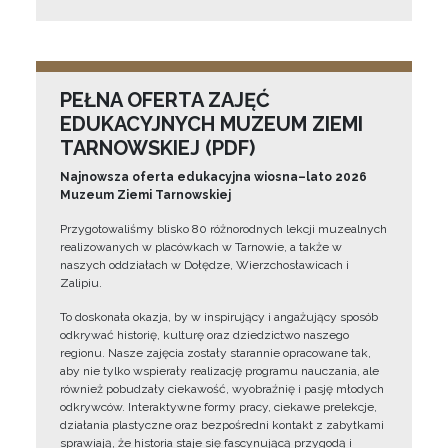
PEŁNA OFERTA ZAJĘĆ
EDUKACYJNYCH MUZEUM ZIEMI
TARNOWSKIEJ (PDF)
Najnowsza oferta edukacyjna wiosna–lato 2026
Muzeum Ziemi Tarnowskiej
Przygotowaliśmy blisko 80 różnorodnych lekcji muzealnych
realizowanych w placówkach w Tarnowie, a także w
naszych oddziałach w Dołędze, Wierzchosławicach i
Zalipiu.
To doskonała okazja, by w inspirujący i angażujący sposób
odkrywać historię, kulturę oraz dziedzictwo naszego
regionu. Nasze zajęcia zostały starannie opracowane tak,
aby nie tylko wspierały realizację programu nauczania, ale
również pobudzały ciekawość, wyobraźnię i pasję młodych
odkrywców. Interaktywne formy pracy, ciekawe prelekcje,
działania plastyczne oraz bezpośredni kontakt z zabytkami
sprawiają, że historia staje się fascynującą przygodą i