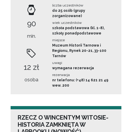
liczba uczestników
do 25 osób (grupy
zorganizowane)
90
wiek uczestników
szkoła podstawowa (kl. 1-8),
szkoły ponadpodstawowe
min.
miejsce
Muzeum Historii Tarnowa i
Regionu, Rynek 20-21, 33-100
Tarnów
uwagi
12 zł
wymagana rezerwacja
rezerwacja
osoba
nr telefonu: (+48) 14 621 21 49
wew. 200
RZECZ O WINCENTYM WITOSIE-
HISTORIA ZAMKNIĘTA W
LAPBOOKU (NOWOŚĆ)