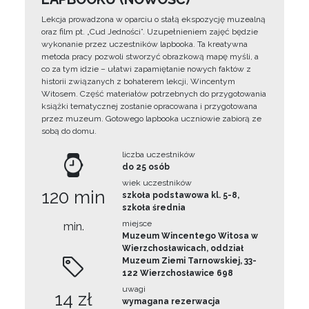
Lekcja prowadzona w oparciu o stałą ekspozycję muzealną
oraz film pt. „Cud Jedności”. Uzupełnieniem zajęć będzie
wykonanie przez uczestników lapbooka. Ta kreatywna
metoda pracy pozwoli stworzyć obrazkową mapę myśli, a
co za tym idzie – ułatwi zapamiętanie nowych faktów z
historii związanych z bohaterem lekcji, Wincentym
Witosem. Część materiałów potrzebnych do przygotowania
książki tematycznej zostanie opracowana i przygotowana
przez muzeum. Gotowego lapbooka uczniowie zabiorą ze
sobą do domu.
liczba uczestników
do 25 osób
wiek uczestników
120 min
szkoła podstawowa kl. 5-8,
szkoła średnia
miejsce
min.
Muzeum Wincentego Witosa w
Wierzchosławicach, oddział
Muzeum Ziemi Tarnowskiej, 33-
122 Wierzchosławice 698
uwagi
14 zł
wymagana rezerwacja