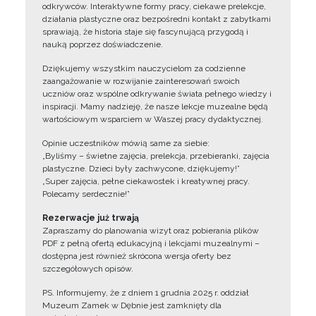
odkrywców. Interaktywne formy pracy, ciekawe prelekcje,
działania plastyczne oraz bezpośredni kontakt z zabytkami
sprawiają, że historia staje się fascynującą przygodą i
nauką poprzez doświadczenie.
Dziękujemy wszystkim nauczycielom za codzienne
zaangażowanie w rozwijanie zainteresowań swoich
uczniów oraz wspólne odkrywanie świata pełnego wiedzy i
inspiracji. Mamy nadzieję, że nasze lekcje muzealne będą
wartościowym wsparciem w Waszej pracy dydaktycznej.
Opinie uczestników mówią same za siebie:
„Byliśmy – świetne zajęcia, prelekcja, przebieranki, zajęcia
plastyczne. Dzieci były zachwycone, dziękujemy!”
„Super zajęcia, pełne ciekawostek i kreatywnej pracy.
Polecamy serdecznie!”
Rezerwacje już trwają
Zapraszamy do planowania wizyt oraz pobierania plików
PDF z pełną ofertą edukacyjną i lekcjami muzealnymi –
dostępna jest również skrócona wersja oferty bez
szczegółowych opisów.
PS. Informujemy, że z dniem 1 grudnia 2025 r. oddział
Muzeum Zamek w Dębnie jest zamknięty dla