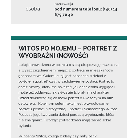
rezerwacja
osoba
pod numerem telefonu: (+48) 14
679 70 40
WITOS PO MOJEMU – PORTRET Z
WYOBRAŹNI (NOWOŚĆ)
Lekcja prowadzona w oparciu o stałą ekspozycję muzealną
z wyszczególnieniem miejsc z portretami mieszkańców
gospodarstwa. Celem lekcji jest zapoznanie dzieci z
pojęciem „portret” czyli przedstawienie postaci. Portret to
obraz twarzy, który ma pokazać, jak dana osoba wygląda i
może też oddawać, jak się czuje lub jaki ma charakter.
Dzieci dowiedzą się co mówi portret o ukazanym na nim
człowieku. Kolejnym celem lekcji jest przygotowanie
portretu postaci historycznej - portretu Wincentego Witosa.
Podczas jego tworzenia dzieci poruszą wyobraźnię, która
nie zna granic. Tworząc portret dzieci mają zadać sobie
pytania:
Wincenty Witos, kolega z klasy czy miły pan?