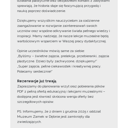
działania plastyczne oraz bezpośredni kontakt z zabytkami
sprawiają, że historia staje się fascynującą przygodą i
nauką poprzez doświadczenie.
Dziękujemy wszystkim nauczycielom za codzienne
zaangażowanie w rozwijanie zainteresowań swoich
uczniów oraz wspólne odkrywanie świata pełnego wiedzy i
inspiracji. Mamy nadzieję, że nasze lekcje muzealne będą
wartościowym wsparciem w Waszej pracy dydaktycznej.
Opinie uczestników mówią same za siebie:
„Byliśmy – świetne zajęcia, prelekcja, przebieranki, zajęcia
plastyczne. Dzieci były zachwycone, dziękujemy!”
„Super zajęcia, pełne ciekawostek i kreatywnej pracy.
Polecamy serdecznie!”
Rezerwacje już trwają
Zapraszamy do planowania wizyt oraz pobierania plików
PDF z pełną ofertą edukacyjną i lekcjami muzealnymi –
dostępna jest również skrócona wersja oferty bez
szczegółowych opisów.
PS. Informujemy, że z dniem 1 grudnia 2025 r. oddział
Muzeum Zamek w Dębnie jest zamknięty dla
zwiedzających.