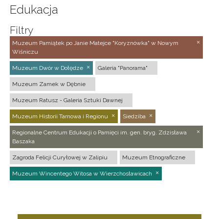
Edukacja
Filtry
Muzeum Pamiątek po Janie Matejce "Koryznówka" w Nowym
Wiśniczu
Muzeum Dwór w Dołędze
Galeria "Panorama"
Muzeum Zamek w Dębnie
Muzeum Ratusz - Galeria Sztuki Dawnej
Muzeum Historii Tarnowa i Regionu
Siedziba
Regionalne Centrum Edukacji o Pamięci im. gen. bryg. Zdzisława
Baszaka
Zagroda Felicji Curyłowej w Zalipiu
Muzeum Etnograficzne
Muzeum Wincentego Witosa w Wierzchosławicach