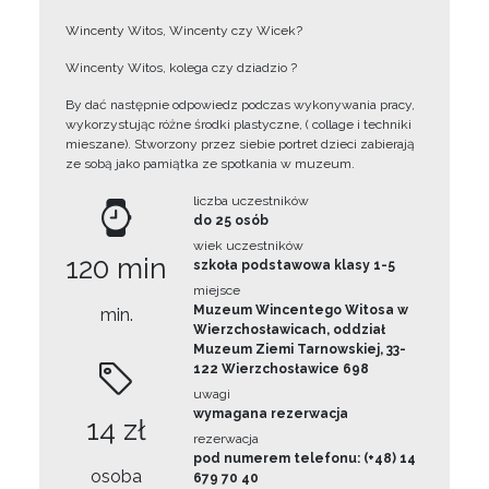
Wincenty Witos, Wincenty czy Wicek?
Wincenty Witos, kolega czy dziadzio ?
By dać następnie odpowiedz podczas wykonywania pracy,
wykorzystując różne środki plastyczne, ( collage i techniki
mieszane). Stworzony przez siebie portret dzieci zabierają
ze sobą jako pamiątka ze spotkania w muzeum.
liczba uczestników
do 25 osób
wiek uczestników
120 min
szkoła podstawowa klasy 1-5
miejsce
Muzeum Wincentego Witosa w
min.
Wierzchosławicach, oddział
Muzeum Ziemi Tarnowskiej, 33-
122 Wierzchosławice 698
uwagi
wymagana rezerwacja
14 zł
rezerwacja
pod numerem telefonu: (+48) 14
osoba
679 70 40