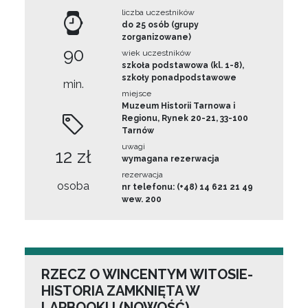
liczba uczestników
do 25 osób (grupy
zorganizowane)
90
wiek uczestników
szkoła podstawowa (kl. 1-8),
szkoły ponadpodstawowe
min.
miejsce
Muzeum Historii Tarnowa i
Regionu, Rynek 20-21, 33-100
Tarnów
uwagi
12 zł
wymagana rezerwacja
rezerwacja
osoba
nr telefonu: (+48) 14 621 21 49
wew. 200
RZECZ O WINCENTYM WITOSIE-
HISTORIA ZAMKNIĘTA W
LAPBOOKU (NOWOŚĆ)