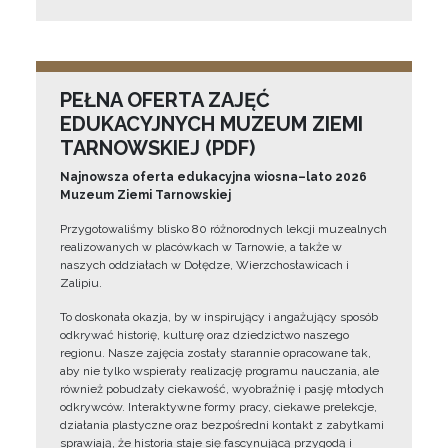
PEŁNA OFERTA ZAJĘĆ
EDUKACYJNYCH MUZEUM ZIEMI
TARNOWSKIEJ (PDF)
Najnowsza oferta edukacyjna wiosna–lato 2026
Muzeum Ziemi Tarnowskiej
Przygotowaliśmy blisko 80 różnorodnych lekcji muzealnych
realizowanych w placówkach w Tarnowie, a także w
naszych oddziałach w Dołędze, Wierzchosławicach i
Zalipiu.
To doskonała okazja, by w inspirujący i angażujący sposób
odkrywać historię, kulturę oraz dziedzictwo naszego
regionu. Nasze zajęcia zostały starannie opracowane tak,
aby nie tylko wspierały realizację programu nauczania, ale
również pobudzały ciekawość, wyobraźnię i pasję młodych
odkrywców. Interaktywne formy pracy, ciekawe prelekcje,
działania plastyczne oraz bezpośredni kontakt z zabytkami
sprawiają, że historia staje się fascynującą przygodą i