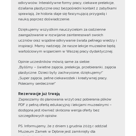
odkrywców. Interaktywne formy pracy, ciekawe prelekcje,
działania plastyczne oraz bezpośredni kontakt z zabytkami
sprawiają, że historia staje się fascynującą przygodą i
nauką poprzez doświadczenie.
Dziękujemy wszystkim nauczycielom za codzienne
zaangażowanie w rozwijanie zainteresowań swoich
uczniów oraz wspólne odkrywanie świata pełnego wiedzy i
inspiracji. Mamy nadzieję, że nasze lekcje muzealne będą
wartościowym wsparciem w Waszej pracy dydaktycznej.
Opinie uczestników mówią same za siebie:
„Byliśmy – świetne zajęcia, prelekcja, przebieranki, zajęcia
plastyczne. Dzieci były zachwycone, dziękujemy!”
„Super zajęcia, pełne ciekawostek i kreatywnej pracy.
Polecamy serdecznie!”
Rezerwacje już trwają
Zapraszamy do planowania wizyt oraz pobierania plików
PDF z pełną ofertą edukacyjną i lekcjami muzealnymi –
dostępna jest również skrócona wersja oferty bez
szczegółowych opisów.
PS. Informujemy, że z dniem 1 grudnia 2025 r. oddział
Muzeum Zamek w Dębnie jest zamknięty dla