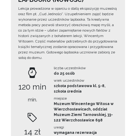
Lekcja prowadzona w oparciu o stałą ekspozycję muzealną
oraz film pt. „Cud Jedności”. Uzupełnieniem zajęć będzie
wykonanie przez uczestników lapbooka. Ta kreatywna
metoda pracy pozwoli stworzyć obrazkową mapę myśli, a
co za tym idzie – ułatwi zapamiętanie nowych faktów z
historii związanych z bohaterem lekcji, Wincentym
Witosem. Część materiałów potrzebnych do przygotowania
książki tematycznej zostanie opracowana i przygotowana
przez muzeum. Gotowego lapbooka uczniowie zabiorą ze
sobą do domu.
liczba uczestników
do 25 osób
wiek uczestników
120 min
szkoła podstawowa kl. 5-8,
szkoła średnia
miejsce
min.
Muzeum Wincentego Witosa w
Wierzchosławicach, oddział
Muzeum Ziemi Tarnowskiej, 33-
122 Wierzchosławice 698
uwagi
14 zł
wymagana rezerwacja