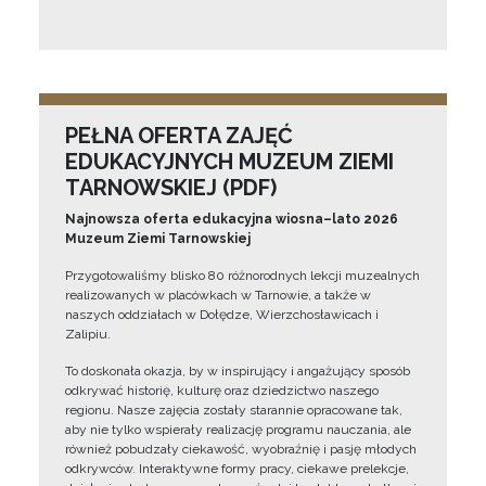
PEŁNA OFERTA ZAJĘĆ
EDUKACYJNYCH MUZEUM ZIEMI
TARNOWSKIEJ (PDF)
Najnowsza oferta edukacyjna wiosna–lato 2026
Muzeum Ziemi Tarnowskiej
Przygotowaliśmy blisko 80 różnorodnych lekcji muzealnych
realizowanych w placówkach w Tarnowie, a także w
naszych oddziałach w Dołędze, Wierzchosławicach i
Zalipiu.
To doskonała okazja, by w inspirujący i angażujący sposób
odkrywać historię, kulturę oraz dziedzictwo naszego
regionu. Nasze zajęcia zostały starannie opracowane tak,
aby nie tylko wspierały realizację programu nauczania, ale
również pobudzały ciekawość, wyobraźnię i pasję młodych
odkrywców. Interaktywne formy pracy, ciekawe prelekcje,