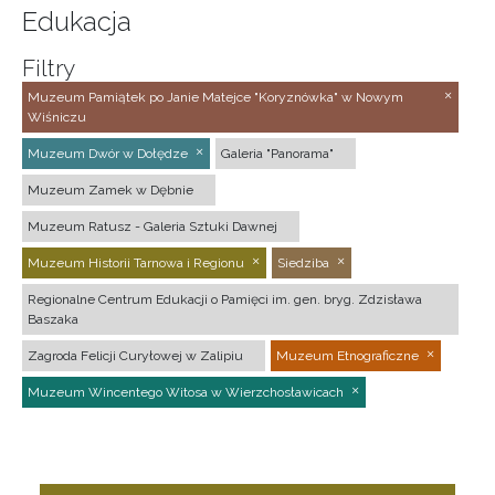
Edukacja
Filtry
Muzeum Pamiątek po Janie Matejce "Koryznówka" w Nowym
Wiśniczu
Muzeum Dwór w Dołędze
Galeria "Panorama"
Muzeum Zamek w Dębnie
Muzeum Ratusz - Galeria Sztuki Dawnej
Muzeum Historii Tarnowa i Regionu
Siedziba
Regionalne Centrum Edukacji o Pamięci im. gen. bryg. Zdzisława
Baszaka
Zagroda Felicji Curyłowej w Zalipiu
Muzeum Etnograficzne
Muzeum Wincentego Witosa w Wierzchosławicach