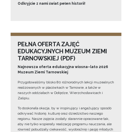
Odkryjcie z nami świat pełen historii!
PEŁNA OFERTA ZAJĘĆ
EDUKACYJNYCH MUZEUM ZIEMI
TARNOWSKIEJ (PDF)
Najnowsza oferta edukacyjna wiosna–lato 2026
Muzeum Ziemi Tarnowskiej
Przygotowaliśmy blisko 80 różnorodnych lekcji muzealnych
realizowanych w placówkach w Tarnowie, a także w
naszych oddziałach w Dołędze, Wierzchosławicach i
Zalipiu.
To doskonała okazja, by w inspirujący i angażujący sposób
odkrywać historię, kulturę oraz dziedzictwo naszego
regionu. Nasze zajęcia zostały starannie opracowane tak,
aby nie tylko wspierały realizację programu nauczania, ale
również pobudzały ciekawość, wyobraźnię i pasję młodych