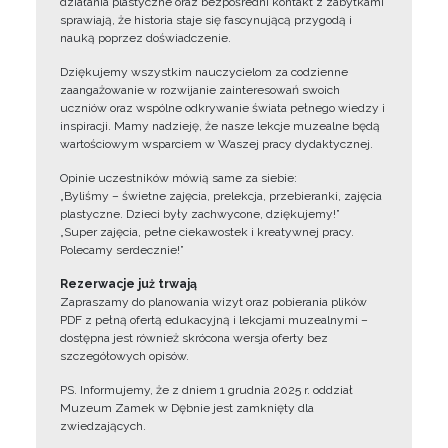
działania plastyczne oraz bezpośredni kontakt z zabytkami
sprawiają, że historia staje się fascynującą przygodą i
nauką poprzez doświadczenie.
Dziękujemy wszystkim nauczycielom za codzienne
zaangażowanie w rozwijanie zainteresowań swoich
uczniów oraz wspólne odkrywanie świata pełnego wiedzy i
inspiracji. Mamy nadzieję, że nasze lekcje muzealne będą
wartościowym wsparciem w Waszej pracy dydaktycznej.
Opinie uczestników mówią same za siebie:
„Byliśmy – świetne zajęcia, prelekcja, przebieranki, zajęcia
plastyczne. Dzieci były zachwycone, dziękujemy!”
„Super zajęcia, pełne ciekawostek i kreatywnej pracy.
Polecamy serdecznie!”
Rezerwacje już trwają
Zapraszamy do planowania wizyt oraz pobierania plików
PDF z pełną ofertą edukacyjną i lekcjami muzealnymi –
dostępna jest również skrócona wersja oferty bez
szczegółowych opisów.
PS. Informujemy, że z dniem 1 grudnia 2025 r. oddział
Muzeum Zamek w Dębnie jest zamknięty dla
zwiedzających.