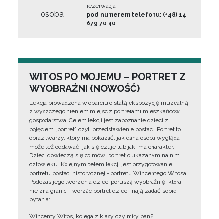
rezerwacja
osoba
pod numerem telefonu: (+48) 14
679 70 40
WITOS PO MOJEMU – PORTRET Z
WYOBRAŹNI (NOWOŚĆ)
Lekcja prowadzona w oparciu o stałą ekspozycję muzealną
z wyszczególnieniem miejsc z portretami mieszkańców
gospodarstwa. Celem lekcji jest zapoznanie dzieci z
pojęciem „portret” czyli przedstawienie postaci. Portret to
obraz twarzy, który ma pokazać, jak dana osoba wygląda i
może też oddawać, jak się czuje lub jaki ma charakter.
Dzieci dowiedzą się co mówi portret o ukazanym na nim
człowieku. Kolejnym celem lekcji jest przygotowanie
portretu postaci historycznej - portretu Wincentego Witosa.
Podczas jego tworzenia dzieci poruszą wyobraźnię, która
nie zna granic. Tworząc portret dzieci mają zadać sobie
pytania:
Wincenty Witos, kolega z klasy czy miły pan?