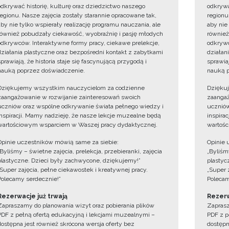
odkrywać historię, kulturę oraz dziedzictwo naszego
odkrywa
regionu. Nasze zajęcia zostały starannie opracowane tak,
regionu
aby nie tylko wspierały realizację programu nauczania, ale
aby nie
również pobudzały ciekawość, wyobraźnię i pasję młodych
również
odkrywców. Interaktywne formy pracy, ciekawe prelekcje,
odkrywc
działania plastyczne oraz bezpośredni kontakt z zabytkami
działan
sprawiają, że historia staje się fascynującą przygodą i
sprawiaj
nauką poprzez doświadczenie.
nauką p
Dziękujemy wszystkim nauczycielom za codzienne
Dzięku
zaangażowanie w rozwijanie zainteresowań swoich
zaangaż
uczniów oraz wspólne odkrywanie świata pełnego wiedzy i
uczniów
inspiracji. Mamy nadzieję, że nasze lekcje muzealne będą
inspira
wartościowym wsparciem w Waszej pracy dydaktycznej.
wartośc
Opinie uczestników mówią same za siebie:
Opinie 
„Byliśmy – świetne zajęcia, prelekcja, przebieranki, zajęcia
„Byliśmy
plastyczne. Dzieci były zachwycone, dziękujemy!”
plastyc
„Super zajęcia, pełne ciekawostek i kreatywnej pracy.
„Super 
Polecamy serdecznie!”
Polecam
Rezerwacje już trwają
Rezerw
Zapraszamy do planowania wizyt oraz pobierania plików
Zaprasz
PDF z pełną ofertą edukacyjną i lekcjami muzealnymi –
PDF z p
dostępna jest również skrócona wersja oferty bez
dostępn