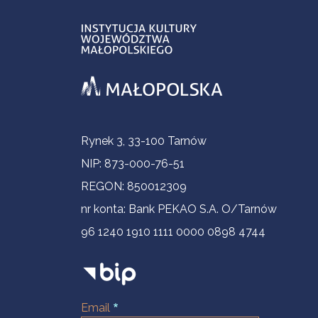
Informacje kontaktowe
Rynek 3, 33-100 Tarnów
NIP: 873-000-76-51
REGON: 850012309
nr konta: Bank PEKAO S.A. O/Tarnów
96 1240 1910 1111 0000 0898 4744
Email