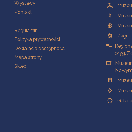
Wystawy
Muzeum
Kontakt
Muzeu
Muzeu
Na skróty
Regulamin
Zagrod
Polityka prywatności
Regiona
Deklaracja dostępności
bryg. Z
Mapa strony
Muzeum
Sklep
Nowym 
Muzeu
Muzeu
Galeri