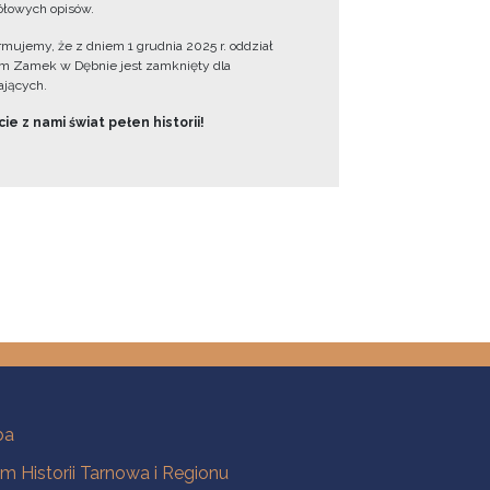
łowych opisów.
ormujemy, że z dniem 1 grudnia 2025 r. oddział
 Zamek w Dębnie jest zamknięty dla
jących.
ie z nami świat pełen historii!
ba
 Historii Tarnowa i Regionu