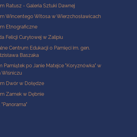
 Ratusz - Galeria Sztuki Dawnej
m Wincentego Witosa w Wierzchosławicach
m Etnograficzne
a Felicji Curyłowej w Zalipiu
lne Centrum Edukacji o Pamięci im. gen.
dzisława Baszaka
 Pamiątek po Janie Matejce "Koryznówka" w
Wiśniczu
m Dwór w Dołędze
m Zamek w Dębnie
a "Panorama"