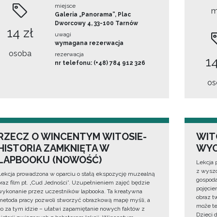
miejsce
m
Galeria „Panorama”, Plac
Dworcowy 4, 33-100 Tarnów
14 zł
uwagi
wymagana rezerwacja
osoba
rezerwacja
14
nr telefonu: (+48) 784 912 326
os
RZECZ O WINCENTYM WITOSIE-
WIT
HISTORIA ZAMKNIĘTA W
WYO
LAPBOOKU (NOWOŚĆ)
Lekcja 
z wyszc
Lekcja prowadzona w oparciu o stałą ekspozycję muzealną
gospoda
oraz film pt. „Cud Jedności”. Uzupełnieniem zajęć będzie
pojęciem
wykonanie przez uczestników lapbooka. Ta kreatywna
obraz t
metoda pracy pozwoli stworzyć obrazkową mapę myśli, a
może te
co za tym idzie – ułatwi zapamiętanie nowych faktów z
Dzieci 