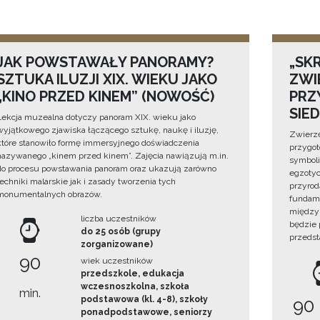
JAK POWSTAWAŁY PANORAMY?
„SKR
SZTUKA ILUZJI XIX. WIEKU JAKO
ZWI
„KINO PRZED KINEM” (NOWOŚĆ)
PRZ
SIE
Lekcja muzealna dotyczy panoram XIX. wieku jako
wyjątkowego zjawiska łączącego sztukę, naukę i iluzję,
Zwierzę
które stanowiło formę immersyjnego doświadczenia
przygo
nazywanego „kinem przed kinem”. Zajęcia nawiązują m.in.
symboli
do procesu powstawania panoram oraz ukazują zarówno
egzotyc
techniki malarskie jak i zasady tworzenia tych
przyrod
monumentalnych obrazów.
fundame
między 
liczba uczestników
będzie
do 25 osób (grupy
przedst
zorganizowane)
90
wiek uczestników
przedszkole, edukacja
wczesnoszkolna, szkoła
min.
podstawowa (kl. 4-8), szkoły
90
ponadpodstawowe, seniorzy