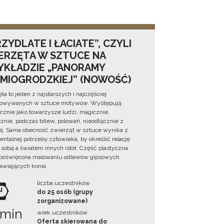
ZYDLATE I ŁACIATE”, CZYLI
ERZĘTA W SZTUCE NA
YKŁADZIE „PANORAMY
DMIOGRODZKIEJ” (NOWOŚĆ)
ta to jeden z najstarszych i najczęściej
towywanych w sztuce motywów. Występują
cznie jako towarzysze ludzi, magicznie,
znie, podczas bitew, polowań, nieodłącznie z
ą. Sama obecność zwierząt w sztuce wynika z
ntalnej potrzeby człowieka, by określić relację
sobą a światem innych istot. Część plastyczna
 poświęcona malowaniu odlewów gipsowych
awiających konia.
liczba uczestników
do 25 osób (grupy
zorganizowane)
 min
wiek uczestników
Oferta skierowana do