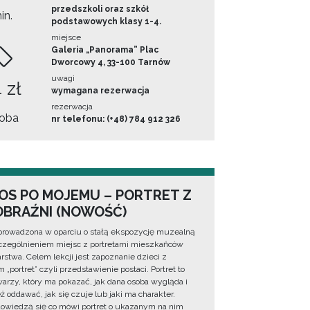
przedszkoli oraz szkół
in.
podstawowych klasy 1-4.
miejsce
Galeria „Panorama” Plac
Dworcowy 4, 33-100 Tarnów
uwagi
 zł
wymagana rezerwacja
rezerwacja
oba
nr telefonu: (+48) 784 912 326
OS PO MOJEMU – PORTRET Z
BRAŹNI (NOWOŚĆ)
prowadzona w oparciu o stałą ekspozycję muzealną
zególnieniem miejsc z portretami mieszkańców
rstwa. Celem lekcji jest zapoznanie dzieci z
 „portret” czyli przedstawienie postaci. Portret to
warzy, który ma pokazać, jak dana osoba wygląda i
ż oddawać, jak się czuje lub jaki ma charakter.
dowiedzą się co mówi portret o ukazanym na nim