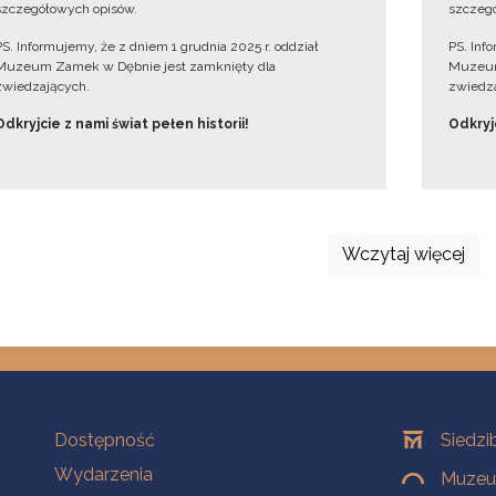
szczegółowych opisów.
szczegó
PS. Informujemy, że z dniem 1 grudnia 2025 r. oddział
PS. Inf
Muzeum Zamek w Dębnie jest zamknięty dla
Muzeum
zwiedzających.
zwiedza
Odkryjcie z nami świat pełen historii!
Odkryjc
Wczytaj więcej
Na skróty
Oddziały
Dostępność
Siedzi
Wydarzenia
Muzeum