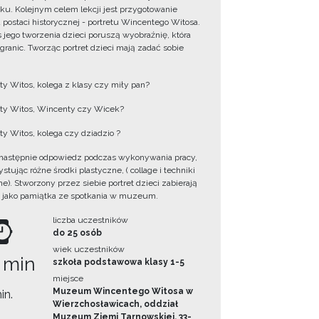
ku. Kolejnym celem lekcji jest przygotowanie
u postaci historycznej - portretu Wincentego Witosa.
 jego tworzenia dzieci poruszą wyobraźnię, która
 granic. Tworząc portret dzieci mają zadać sobie
y Witos, kolega z klasy czy miły pan?
y Witos, Wincenty czy Wicek?
y Witos, kolega czy dziadzio ?
następnie odpowiedz podczas wykonywania pracy,
tując różne środki plastyczne, ( collage i techniki
e). Stworzony przez siebie portret dzieci zabierają
 jako pamiątka ze spotkania w muzeum.
liczba uczestników
do 25 osób
wiek uczestników
 min
szkoła podstawowa klasy 1-5
miejsce
Muzeum Wincentego Witosa w
in.
Wierzchosławicach, oddział
Muzeum Ziemi Tarnowskiej, 33-