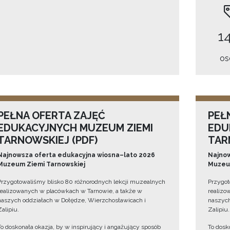
14
os
PEŁNA OFERTA ZAJĘĆ
PEŁ
EDUKACYJNYCH MUZEUM ZIEMI
EDU
TARNOWSKIEJ (PDF)
TAR
Najnowsza oferta edukacyjna wiosna–lato 2026
Najnow
Muzeum Ziemi Tarnowskiej
Muzeum
Przygotowaliśmy blisko 80 różnorodnych lekcji muzealnych
Przygot
realizowanych w placówkach w Tarnowie, a także w
realizo
naszych oddziałach w Dołędze, Wierzchosławicach i
naszych
Zalipiu.
Zalipiu.
To doskonała okazja, by w inspirujący i angażujący sposób
To dosk