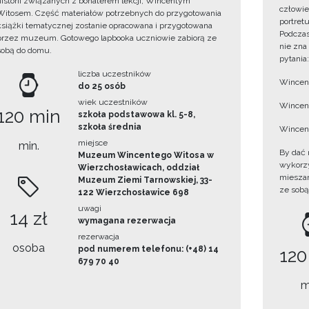
historii związanych z bohaterem lekcji, Wincentym
człowie
Witosem. Część materiałów potrzebnych do przygotowania
portret
książki tematycznej zostanie opracowana i przygotowana
Podczas
przez muzeum. Gotowego lapbooka uczniowie zabiorą ze
nie zna
sobą do domu.
pytania:
liczba uczestników
Wincent
do 25 osób
wiek uczestników
Wincent
120 min
szkoła podstawowa kl. 5-8,
szkoła średnia
Wincent
miejsce
min.
By dać 
Muzeum Wincentego Witosa w
wykorzys
Wierzchosławicach, oddział
mieszan
Muzeum Ziemi Tarnowskiej, 33-
ze sobą
122 Wierzchosławice 698
uwagi
14 zł
wymagana rezerwacja
rezerwacja
osoba
pod numerem telefonu: (+48) 14
120
679 70 40
m