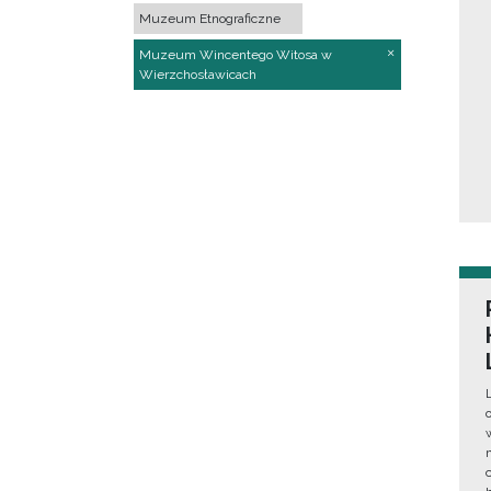
Muzeum Etnograficzne
Muzeum Wincentego Witosa w
Wierzchosławicach