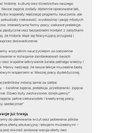
ć historię, kulturę oraz dziedzictwo naszego
. Nasze zajęcia zostały starannie opracowane tak,
 tylko wspierały realizację programu nauczania, ale
 pobudzały ciekawość, wyobraźnię i pasję młodych
ów. Interaktywne formy pracy, ciekawe prelekcje,
ia plastyczne oraz bezpośredni kontakt z zabytkami
ą, że historia staje się fascynującą przygodą i
oprzez doświadczenie.
jemy wszystkim nauczycielom za codzienne
owanie w rozwijanie zainteresowań swoich
 oraz wspólne odkrywanie świata pełnego wiedzy i
cji. Mamy nadzieję, że nasze lekcje muzealne będą
iowym wsparciem w Waszej pracy dydaktycznej.
uczestników mówią same za siebie:
 – świetne zajęcia, prelekcja, przebieranki, zajęcia
zne. Dzieci były zachwycone, dziękujemy!”
zajęcia, pełne ciekawostek i kreatywnej pracy.
y serdecznie!”
acje już trwają
amy do planowania wizyt oraz pobierania plików
ełną ofertą edukacyjną i lekcjami muzealnymi –
a jest również skrócona wersja oferty bez