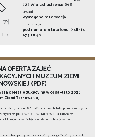
122 Wierzchosławice 698
uwagi
wymagana rezerwacja
 zł
rezerwacja
pod numerem telefonu: (+48) 14
oba
679 70 40
NA OFERTA ZAJĘĆ
KACYJNYCH MUZEUM ZIEMI
NOWSKIEJ (PDF)
sza oferta edukacyjna wiosna–lato 2026
 Ziemi Tarnowskiej
owaliśmy blisko 80 różnorodnych lekcji muzealnych
wanych w placówkach w Tarnowie, a także w
 oddziałach w Dołędze, Wierzchosławicach i
onała okazja, by w inspirujący i angażujący sposób