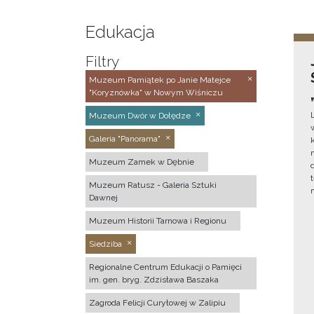
Edukacja
Filtry
Muzeum Pamiątek po Janie Matejce
"Koryznówka" w Nowym Wiśniczu
Muzeum Dwór w Dołędze
Galeria "Panorama"
Muzeum Zamek w Dębnie
Muzeum Ratusz - Galeria Sztuki
Dawnej
Muzeum Historii Tarnowa i Regionu
Siedziba
Regionalne Centrum Edukacji o Pamięci
im. gen. bryg. Zdzisława Baszaka
Zagroda Felicji Curyłowej w Zalipiu