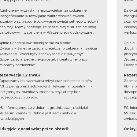
nauką poprzez doświadczenie.
nauką p
Dziękujemy wszystkim nauczycielom za codzienne
Dzięku
zaangażowanie w rozwijanie zainteresowań swoich
zaangaż
uczniów oraz wspólne odkrywanie świata pełnego wiedzy i
uczniów
inspiracji. Mamy nadzieję, że nasze lekcje muzealne będą
inspira
wartościowym wsparciem w Waszej pracy dydaktycznej.
wartośc
Opinie uczestników mówią same za siebie:
Opinie 
„Byliśmy – świetne zajęcia, prelekcja, przebieranki, zajęcia
„Byliśmy
plastyczne. Dzieci były zachwycone, dziękujemy!”
plastyc
„Super zajęcia, pełne ciekawostek i kreatywnej pracy.
„Super 
Polecamy serdecznie!”
Polecam
Rezerwacje już trwają
Rezerw
Zapraszamy do planowania wizyt oraz pobierania plików
Zaprasz
PDF z pełną ofertą edukacyjną i lekcjami muzealnymi –
PDF z p
dostępna jest również skrócona wersja oferty bez
dostępn
szczegółowych opisów.
szczegó
PS. Informujemy, że z dniem 1 grudnia 2025 r. oddział
PS. Inf
Muzeum Zamek w Dębnie jest zamknięty dla
Muzeum
zwiedzających.
zwiedza
Odkryjcie z nami świat pełen historii!
Odkryjc