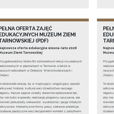
PEŁNA OFERTA ZAJĘĆ
PEŁ
EDUKACYJNYCH MUZEUM ZIEMI
EDU
TARNOWSKIEJ (PDF)
TAR
Najnowsza oferta edukacyjna wiosna–lato 2026
Najnow
Muzeum Ziemi Tarnowskiej
Muzeum
Przygotowaliśmy blisko 80 różnorodnych lekcji muzealnych
Przygot
realizowanych w placówkach w Tarnowie, a także w
realizo
naszych oddziałach w Dołędze, Wierzchosławicach i
naszych
Zalipiu.
Zalipiu.
To doskonała okazja, by w inspirujący i angażujący sposób
To dosk
odkrywać historię, kulturę oraz dziedzictwo naszego
odkrywa
regionu. Nasze zajęcia zostały starannie opracowane tak,
regionu
aby nie tylko wspierały realizację programu nauczania, ale
aby nie
również pobudzały ciekawość, wyobraźnię i pasję młodych
również
odkrywców. Interaktywne formy pracy, ciekawe prelekcje,
odkrywc
działania plastyczne oraz bezpośredni kontakt z zabytkami
działan