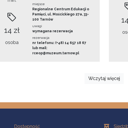
min.
miejsce
Regionalne Centrum Edukacji o
Pamięci, ul. Mościckiego 27a, 33-
14
100 Tarnów
uwagi
14 zł
wymagana rezerwacja
os
rezerwacja
osoba
nr telefonu: (+48) 14 657 18 67
lub mail:
rceop@muzeum.tarnow.pl
Wczytaj więcej
Na skróty
Oddziały
Dostępność
Siedzi