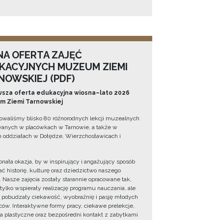
NA OFERTA ZAJĘĆ
KACYJNYCH MUZEUM ZIEMI
NOWSKIEJ (PDF)
sza oferta edukacyjna wiosna–lato 2026
 Ziemi Tarnowskiej
owaliśmy blisko 80 różnorodnych lekcji muzealnych
wanych w placówkach w Tarnowie, a także w
 oddziałach w Dołędze, Wierzchosławicach i
onała okazja, by w inspirujący i angażujący sposób
ć historię, kulturę oraz dziedzictwo naszego
. Nasze zajęcia zostały starannie opracowane tak,
 tylko wspierały realizację programu nauczania, ale
 pobudzały ciekawość, wyobraźnię i pasję młodych
ów. Interaktywne formy pracy, ciekawe prelekcje,
ia plastyczne oraz bezpośredni kontakt z zabytkami