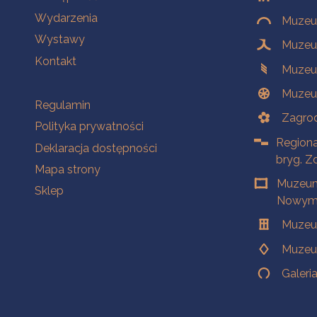
Wydarzenia
Muzeum
Wystawy
Muzeum
Kontakt
Muzeu
Muzeu
Na skróty
Regulamin
Zagrod
Polityka prywatności
Regiona
Deklaracja dostępności
bryg. Z
Mapa strony
Muzeum
Sklep
Nowym 
Muzeu
Muzeu
Galeri