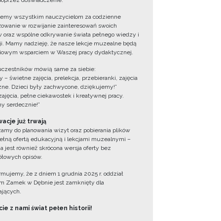
oprzez doświadczenie.
jemy wszystkim nauczycielom za codzienne
owanie w rozwijanie zainteresowań swoich
 oraz wspólne odkrywanie świata pełnego wiedzy i
cji. Mamy nadzieję, że nasze lekcje muzealne będą
iowym wsparciem w Waszej pracy dydaktycznej.
uczestników mówią same za siebie:
 – świetne zajęcia, prelekcja, przebieranki, zajęcia
zne. Dzieci były zachwycone, dziękujemy!”
zajęcia, pełne ciekawostek i kreatywnej pracy.
y serdecznie!”
acje już trwają
amy do planowania wizyt oraz pobierania plików
ełną ofertą edukacyjną i lekcjami muzealnymi –
a jest również skrócona wersja oferty bez
łowych opisów.
ormujemy, że z dniem 1 grudnia 2025 r. oddział
 Zamek w Dębnie jest zamknięty dla
jących.
ie z nami świat pełen historii!