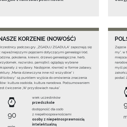
NASZE KORZENIE (NOWOŚĆ)
POL
Uczestnicy podczas gry „ZGADUJ ZGADULA” zapoznają się
Zajęcia
z najważniejszymi pojęciami dotyczącymi genealogii (ród,
my”, w t
rodzina, pokolenia, krewni, drzewo genealogiczne, herb,
miejsca
przydomek, nazwisko, pamiątki), oglądają wybrane
narodow
eksponaty z wystawy. Następnie, również w formie zabawy,
myśl po
lektury „Mania dziewczyna inne niż wszystkie” i
zakończ
„Wścibscy” są punktem wyjścia do omówienia znaczenia
postać 
słów: kultura osobista, kultura narodowa. Podsumowaniem
jest ćwiczenie „W przysłowiach nauka”.
wiek uczestników
przedszkole
dostępność dla osób
90
z niepełnosprawnościami
m
osoby z niepełnosprawnością
intelektualną