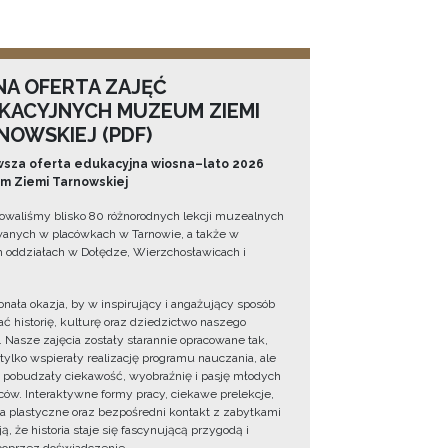
NA OFERTA ZAJĘĆ
KACYJNYCH MUZEUM ZIEMI
NOWSKIEJ (PDF)
sza oferta edukacyjna wiosna–lato 2026
 Ziemi Tarnowskiej
owaliśmy blisko 80 różnorodnych lekcji muzealnych
wanych w placówkach w Tarnowie, a także w
 oddziałach w Dołędze, Wierzchosławicach i
onała okazja, by w inspirujący i angażujący sposób
ć historię, kulturę oraz dziedzictwo naszego
. Nasze zajęcia zostały starannie opracowane tak,
 tylko wspierały realizację programu nauczania, ale
 pobudzały ciekawość, wyobraźnię i pasję młodych
ów. Interaktywne formy pracy, ciekawe prelekcje,
ia plastyczne oraz bezpośredni kontakt z zabytkami
ą, że historia staje się fascynującą przygodą i