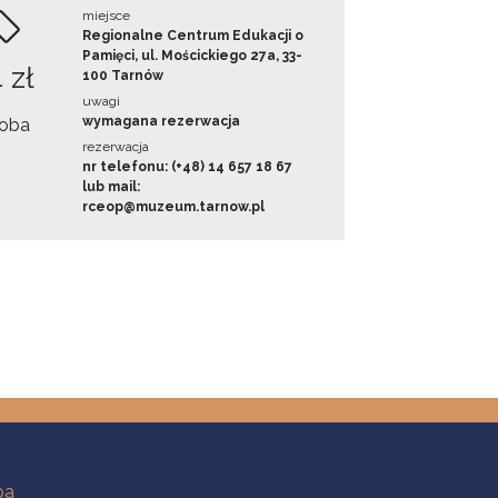
miejsce
Regionalne Centrum Edukacji o
Pamięci, ul. Mościckiego 27a, 33-
 zł
100 Tarnów
uwagi
wymagana rezerwacja
oba
rezerwacja
nr telefonu: (+48) 14 657 18 67
lub mail:
rceop@muzeum.tarnow.pl
ba