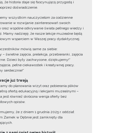
ą, że historia staje się fascynującą przygodą i
oprzez doświadczenie.
jemy wszystkim nauczycielom za codzienne
owanie w rozwijanie zainteresowań swoich
 oraz wspólne odkrywanie świata pełnego wiedzy i
cji. Mamy nadzieję, że nasze lekcje muzealne będą
iowym wsparciem w Waszej pracy dydaktycznej.
uczestników mówią same za siebie:
 – świetne zajęcia, prelekcja, przebieranki, zajęcia
zne. Dzieci były zachwycone, dziękujemy!”
zajęcia, pełne ciekawostek i kreatywnej pracy.
y serdecznie!”
acje już trwają
amy do planowania wizyt oraz pobierania plików
ełną ofertą edukacyjną i lekcjami muzealnymi –
a jest również skrócona wersja oferty bez
łowych opisów.
ormujemy, że z dniem 1 grudnia 2025 r. oddział
 Zamek w Dębnie jest zamknięty dla
jących.
ie z nami świat pełen historii!