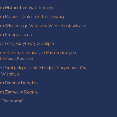
 Historii Tarnowa i Regionu
 Ratusz - Galeria Sztuki Dawnej
m Wincentego Witosa w Wierzchosławicach
m Etnograficzne
a Felicji Curyłowej w Zalipiu
lne Centrum Edukacji o Pamięci im. gen.
dzisława Baszaka
 Pamiątek po Janie Matejce "Koryznówka" w
Wiśniczu
m Dwór w Dołędze
m Zamek w Dębnie
a "Panorama"