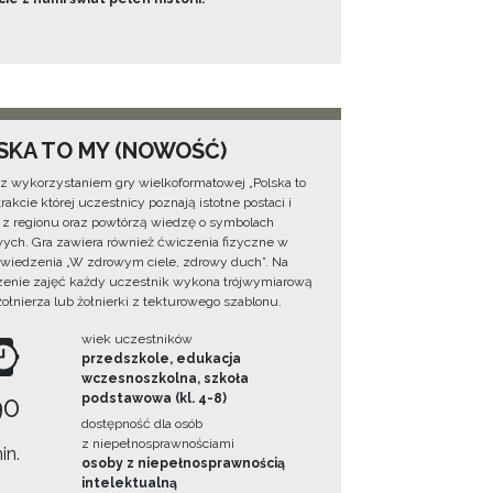
SKA TO MY (NOWOŚĆ)
 z wykorzystaniem gry wielkoformatowej „Polska to
rakcie której uczestnicy poznają istotne postaci i
 z regionu oraz powtórzą wiedzę o symbolach
ych. Gra zawiera również ćwiczenia fizyczne w
wiedzenia „W zdrowym ciele, zdrowy duch”. Na
enie zajęć każdy uczestnik wykona trójwymiarową
żołnierza lub żołnierki z tekturowego szablonu.
wiek uczestników
przedszkole, edukacja
wczesnoszkolna, szkoła
90
podstawowa (kl. 4-8)
dostępność dla osób
z niepełnosprawnościami
in.
osoby z niepełnosprawnością
intelektualną