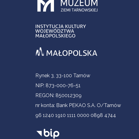
Informacje kontaktowe
Rynek 3, 33-100 Tarnów
NIP: 873-000-76-51
REGON: 850012309
nr konta: Bank PEKAO S.A. O/Tarnów
96 1240 1910 1111 0000 0898 4744