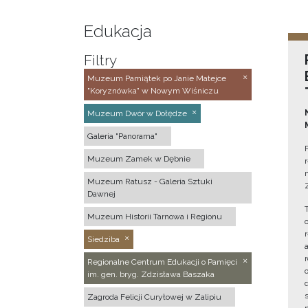
Edukacja
Filtry
Muzeum Pamiątek po Janie Matejce
"Koryznówka" w Nowym Wiśniczu
Muzeum Dwór w Dołędze
Galeria "Panorama"
Muzeum Zamek w Dębnie
Muzeum Ratusz - Galeria Sztuki
Dawnej
Muzeum Historii Tarnowa i Regionu
Siedziba
Regionalne Centrum Edukacji o Pamięci
im. gen. bryg. Zdzisława Baszaka
Zagroda Felicji Curyłowej w Zalipiu