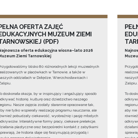
PEŁNA OFERTA ZAJĘĆ
PEŁ
EDUKACYJNYCH MUZEUM ZIEMI
EDU
TARNOWSKIEJ (PDF)
TAR
Najnowsza oferta edukacyjna wiosna–lato 2026
Najnow
Muzeum Ziemi Tarnowskiej
Muzeum
Przygotowaliśmy blisko 80 różnorodnych lekcji muzealnych
Przygot
realizowanych w placówkach w Tarnowie, a także w
realizo
naszych oddziałach w Dołędze, Wierzchosławicach i
naszych
Zalipiu.
Zalipiu.
To doskonała okazja, by w inspirujący i angażujący sposób
To dosk
odkrywać historię, kulturę oraz dziedzictwo naszego
odkrywa
regionu. Nasze zajęcia zostały starannie opracowane tak,
regionu
aby nie tylko wspierały realizację programu nauczania, ale
aby nie
również pobudzały ciekawość, wyobraźnię i pasję młodych
również
odkrywców. Interaktywne formy pracy, ciekawe prelekcje,
odkrywc
działania plastyczne oraz bezpośredni kontakt z zabytkami
działan
sprawiają, że historia staje się fascynującą przygodą i
sprawiaj