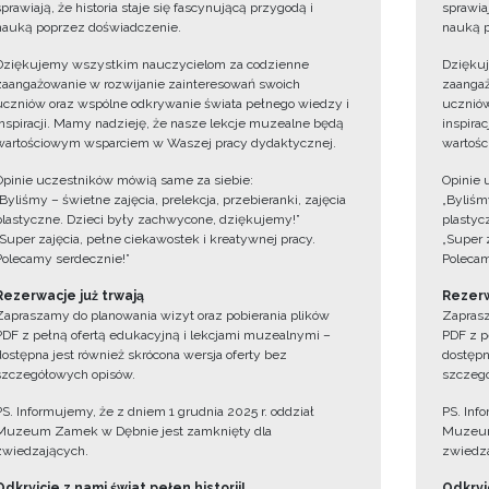
sprawiają, że historia staje się fascynującą przygodą i
sprawiaj
nauką poprzez doświadczenie.
nauką p
Dziękujemy wszystkim nauczycielom za codzienne
Dzięku
zaangażowanie w rozwijanie zainteresowań swoich
zaangaż
uczniów oraz wspólne odkrywanie świata pełnego wiedzy i
uczniów
inspiracji. Mamy nadzieję, że nasze lekcje muzealne będą
inspira
wartościowym wsparciem w Waszej pracy dydaktycznej.
wartośc
Opinie uczestników mówią same za siebie:
Opinie 
„Byliśmy – świetne zajęcia, prelekcja, przebieranki, zajęcia
„Byliśmy
plastyczne. Dzieci były zachwycone, dziękujemy!”
plastyc
„Super zajęcia, pełne ciekawostek i kreatywnej pracy.
„Super 
Polecamy serdecznie!”
Polecam
Rezerwacje już trwają
Rezerw
Zapraszamy do planowania wizyt oraz pobierania plików
Zaprasz
PDF z pełną ofertą edukacyjną i lekcjami muzealnymi –
PDF z p
dostępna jest również skrócona wersja oferty bez
dostępn
szczegółowych opisów.
szczegó
PS. Informujemy, że z dniem 1 grudnia 2025 r. oddział
PS. Inf
Muzeum Zamek w Dębnie jest zamknięty dla
Muzeum
zwiedzających.
zwiedza
Odkryjcie z nami świat pełen historii!
Odkryjc