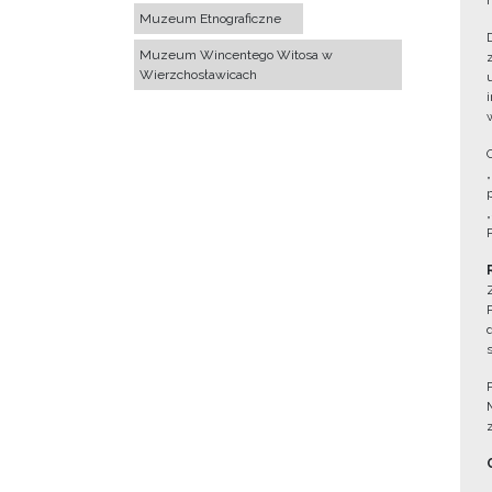
Muzeum Etnograficzne
Muzeum Wincentego Witosa w
Wierzchosławicach