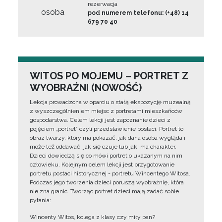
rezerwacja
osoba
pod numerem telefonu: (+48) 14
679 70 40
WITOS PO MOJEMU – PORTRET Z
WYOBRAŹNI (NOWOŚĆ)
Lekcja prowadzona w oparciu o stałą ekspozycję muzealną
z wyszczególnieniem miejsc z portretami mieszkańców
gospodarstwa. Celem lekcji jest zapoznanie dzieci z
pojęciem „portret” czyli przedstawienie postaci. Portret to
obraz twarzy, który ma pokazać, jak dana osoba wygląda i
może też oddawać, jak się czuje lub jaki ma charakter.
Dzieci dowiedzą się co mówi portret o ukazanym na nim
człowieku. Kolejnym celem lekcji jest przygotowanie
portretu postaci historycznej - portretu Wincentego Witosa.
Podczas jego tworzenia dzieci poruszą wyobraźnię, która
nie zna granic. Tworząc portret dzieci mają zadać sobie
pytania:
Wincenty Witos, kolega z klasy czy miły pan?