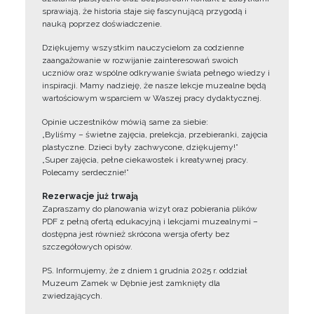
sprawiają, że historia staje się fascynującą przygodą i
nauką poprzez doświadczenie.
Dziękujemy wszystkim nauczycielom za codzienne
zaangażowanie w rozwijanie zainteresowań swoich
uczniów oraz wspólne odkrywanie świata pełnego wiedzy i
inspiracji. Mamy nadzieję, że nasze lekcje muzealne będą
wartościowym wsparciem w Waszej pracy dydaktycznej.
Opinie uczestników mówią same za siebie:
„Byliśmy – świetne zajęcia, prelekcja, przebieranki, zajęcia
plastyczne. Dzieci były zachwycone, dziękujemy!”
„Super zajęcia, pełne ciekawostek i kreatywnej pracy.
Polecamy serdecznie!”
Rezerwacje już trwają
Zapraszamy do planowania wizyt oraz pobierania plików
PDF z pełną ofertą edukacyjną i lekcjami muzealnymi –
dostępna jest również skrócona wersja oferty bez
szczegółowych opisów.
PS. Informujemy, że z dniem 1 grudnia 2025 r. oddział
Muzeum Zamek w Dębnie jest zamknięty dla
zwiedzających.