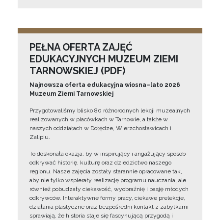
PEŁNA OFERTA ZAJĘĆ
EDUKACYJNYCH MUZEUM ZIEMI
TARNOWSKIEJ (PDF)
Najnowsza oferta edukacyjna wiosna–lato 2026
Muzeum Ziemi Tarnowskiej
Przygotowaliśmy blisko 80 różnorodnych lekcji muzealnych
realizowanych w placówkach w Tarnowie, a także w
naszych oddziałach w Dołędze, Wierzchosławicach i
Zalipiu.
To doskonała okazja, by w inspirujący i angażujący sposób
odkrywać historię, kulturę oraz dziedzictwo naszego
regionu. Nasze zajęcia zostały starannie opracowane tak,
aby nie tylko wspierały realizację programu nauczania, ale
również pobudzały ciekawość, wyobraźnię i pasję młodych
odkrywców. Interaktywne formy pracy, ciekawe prelekcje,
działania plastyczne oraz bezpośredni kontakt z zabytkami
sprawiają, że historia staje się fascynującą przygodą i