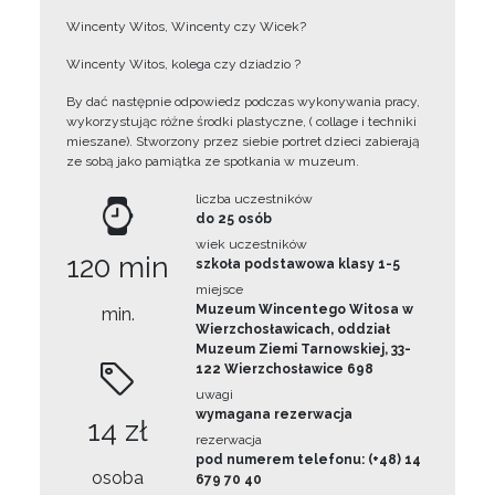
Wincenty Witos, Wincenty czy Wicek?
Wincenty Witos, kolega czy dziadzio ?
By dać następnie odpowiedz podczas wykonywania pracy,
wykorzystując różne środki plastyczne, ( collage i techniki
mieszane). Stworzony przez siebie portret dzieci zabierają
ze sobą jako pamiątka ze spotkania w muzeum.
liczba uczestników
do 25 osób
wiek uczestników
120 min
szkoła podstawowa klasy 1-5
miejsce
Muzeum Wincentego Witosa w
min.
Wierzchosławicach, oddział
Muzeum Ziemi Tarnowskiej, 33-
122 Wierzchosławice 698
uwagi
wymagana rezerwacja
14 zł
rezerwacja
pod numerem telefonu: (+48) 14
osoba
679 70 40