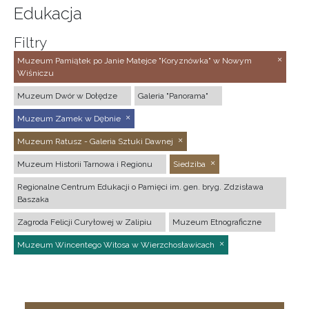
Edukacja
Filtry
Muzeum Pamiątek po Janie Matejce "Koryznówka" w Nowym
Wiśniczu
Muzeum Dwór w Dołędze
Galeria "Panorama"
Muzeum Zamek w Dębnie
Muzeum Ratusz - Galeria Sztuki Dawnej
Muzeum Historii Tarnowa i Regionu
Siedziba
Regionalne Centrum Edukacji o Pamięci im. gen. bryg. Zdzisława
Baszaka
Zagroda Felicji Curyłowej w Zalipiu
Muzeum Etnograficzne
Muzeum Wincentego Witosa w Wierzchosławicach