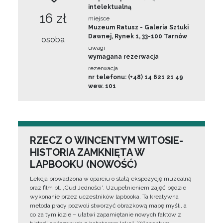
intelektualną
16 zł
miejsce
Muzeum Ratusz - Galeria Sztuki
Dawnej, Rynek 1, 33-100 Tarnów
osoba
uwagi
wymagana rezerwacja
rezerwacja
nr telefonu: (+48) 14 621 21 49
wew. 101
RZECZ O WINCENTYM WITOSIE-
HISTORIA ZAMKNIĘTA W
LAPBOOKU (NOWOŚĆ)
Lekcja prowadzona w oparciu o stałą ekspozycję muzealną
oraz film pt. „Cud Jedności”. Uzupełnieniem zajęć będzie
wykonanie przez uczestników lapbooka. Ta kreatywna
metoda pracy pozwoli stworzyć obrazkową mapę myśli, a
co za tym idzie – ułatwi zapamiętanie nowych faktów z