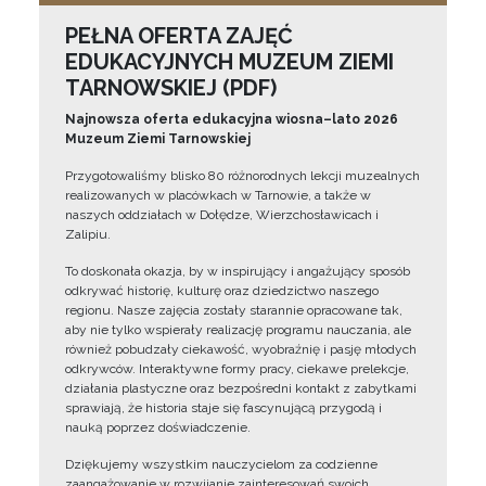
PEŁNA OFERTA ZAJĘĆ
EDUKACYJNYCH MUZEUM ZIEMI
TARNOWSKIEJ (PDF)
Najnowsza oferta edukacyjna wiosna–lato 2026
Muzeum Ziemi Tarnowskiej
Przygotowaliśmy blisko 80 różnorodnych lekcji muzealnych
realizowanych w placówkach w Tarnowie, a także w
naszych oddziałach w Dołędze, Wierzchosławicach i
Zalipiu.
To doskonała okazja, by w inspirujący i angażujący sposób
odkrywać historię, kulturę oraz dziedzictwo naszego
regionu. Nasze zajęcia zostały starannie opracowane tak,
aby nie tylko wspierały realizację programu nauczania, ale
również pobudzały ciekawość, wyobraźnię i pasję młodych
odkrywców. Interaktywne formy pracy, ciekawe prelekcje,
działania plastyczne oraz bezpośredni kontakt z zabytkami
sprawiają, że historia staje się fascynującą przygodą i
nauką poprzez doświadczenie.
Dziękujemy wszystkim nauczycielom za codzienne
zaangażowanie w rozwijanie zainteresowań swoich