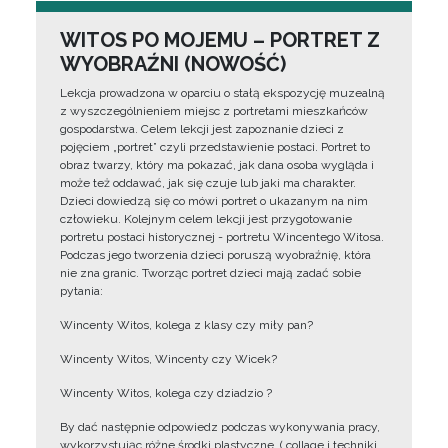
WITOS PO MOJEMU – PORTRET Z
WYOBRAŹNI (NOWOŚĆ)
Lekcja prowadzona w oparciu o stałą ekspozycję muzealną
z wyszczególnieniem miejsc z portretami mieszkańców
gospodarstwa. Celem lekcji jest zapoznanie dzieci z
pojęciem „portret” czyli przedstawienie postaci. Portret to
obraz twarzy, który ma pokazać, jak dana osoba wygląda i
może też oddawać, jak się czuje lub jaki ma charakter.
Dzieci dowiedzą się co mówi portret o ukazanym na nim
człowieku. Kolejnym celem lekcji jest przygotowanie
portretu postaci historycznej - portretu Wincentego Witosa.
Podczas jego tworzenia dzieci poruszą wyobraźnię, która
nie zna granic. Tworząc portret dzieci mają zadać sobie
pytania:
Wincenty Witos, kolega z klasy czy miły pan?
Wincenty Witos, Wincenty czy Wicek?
Wincenty Witos, kolega czy dziadzio ?
By dać następnie odpowiedz podczas wykonywania pracy,
wykorzystując różne środki plastyczne, ( collage i techniki