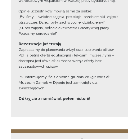
wartościowym wsparciem w Waszej pracy dydaktycznej.
Opinie uczestników mówią same za siebie:
„Byliśmy – świetne zajęcia, prelekcja, przebieranki, zajęcia
plastyczne. Dzieci były zachwycone, dziękujemy!”
„Super zajęcia, pełne ciekawostek i kreatywnej pracy.
Polecamy serdecznie!”
Rezerwacje już trwają
Zapraszamy do planowania wizyt oraz pobierania plików
PDF z pełną ofertą edukacyjną i lekcjami muzealnymi –
dostępna jest również skrócona wersja oferty bez
szczegółowych opisów.
PS. Informujemy, że z dniem 1 grudnia 2025 r. oddział
Muzeum Zamek w Dębnie jest zamknięty dla
zwiedzających.
Odkryjcie z nami świat pełen historii!