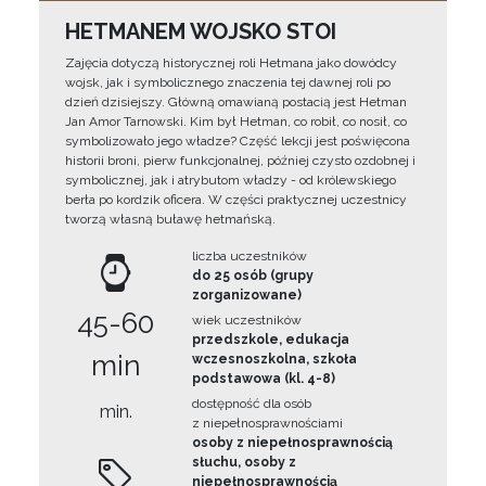
HETMANEM WOJSKO STOI
Zajęcia dotyczą historycznej roli Hetmana jako dowódcy
wojsk, jak i symbolicznego znaczenia tej dawnej roli po
dzień dzisiejszy. Główną omawianą postacią jest Hetman
Jan Amor Tarnowski. Kim był Hetman, co robił, co nosił, co
symbolizowało jego władze? Część lekcji jest poświęcona
historii broni, pierw funkcjonalnej, później czysto ozdobnej i
symbolicznej, jak i atrybutom władzy - od królewskiego
berła po kordzik oficera. W części praktycznej uczestnicy
tworzą własną buławę hetmańską.
liczba uczestników
do 25 osób (grupy
zorganizowane)
45-60
wiek uczestników
przedszkole, edukacja
min
wczesnoszkolna, szkoła
podstawowa (kl. 4-8)
dostępność dla osób
min.
z niepełnosprawnościami
osoby z niepełnosprawnością
słuchu, osoby z
niepełnosprawnością