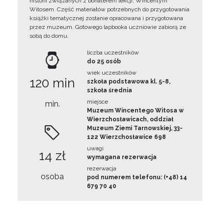
historii związanych z bohaterem lekcji, Wincentym
Witosem. Część materiałów potrzebnych do przygotowania
książki tematycznej zostanie opracowana i przygotowana
przez muzeum. Gotowego lapbooka uczniowie zabiorą ze
sobą do domu.
liczba uczestników
do 25 osób
wiek uczestników
120 min
szkoła podstawowa kl. 5-8,
szkoła średnia
miejsce
min.
Muzeum Wincentego Witosa w
Wierzchosławicach, oddział
Muzeum Ziemi Tarnowskiej, 33-
122 Wierzchosławice 698
uwagi
14 zł
wymagana rezerwacja
rezerwacja
osoba
pod numerem telefonu: (+48) 14
679 70 40