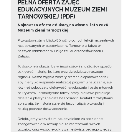
PEŁNA OFERTA ZAJĘĆ
EDUKACYJNYCH MUZEUM ZIEMI
TARNOWSKIEJ (PDF)
Najnowsza oferta edukacyjna wiosna–lato 2026
Muzeum Ziemi Tarnowskiej
Przygotowaliśmy blisko 80 różnorodnych lekcji muzealnych
realizowanych w placówkach w Tarnowie, a także w
naszych oddziałach w Dołędze, Wierzchosławicach i
Zalipiu.
To doskonała okazja, by w inspirujący i angażujący sposób
odkrywać historię, kulturę oraz dziedzictwo naszego
regionu. Nasze zajęcia zostały starannie opracowane tak,
aby nie tylko wspierały realizację programu nauczania, ale
również pobudzały ciekawość, wyobraźnię i pasję młodych
odkrywców. Interaktywne formy pracy, ciekawe prelekcje,
działania plastyczne oraz bezpośredni kontakt z zabytkami
sprawiają, że historia staje się fascynującą przygodą i
nauką poprzez doświadczenie.
Dziękujemy wszystkim nauczycielom za codzienne
zaangażowanie w rozwijanie zainteresowań swoich
uczniów oraz wspólne odkrywanie świata pełnego wiedzy i