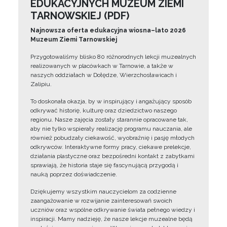
EDUKACYJNYCH MUZEUM ZIEMI
TARNOWSKIEJ (PDF)
Najnowsza oferta edukacyjna wiosna–lato 2026
Muzeum Ziemi Tarnowskiej
Przygotowaliśmy blisko 80 różnorodnych lekcji muzealnych
realizowanych w placówkach w Tarnowie, a także w
naszych oddziałach w Dołędze, Wierzchosławicach i
Zalipiu.
To doskonała okazja, by w inspirujący i angażujący sposób
odkrywać historię, kulturę oraz dziedzictwo naszego
regionu. Nasze zajęcia zostały starannie opracowane tak,
aby nie tylko wspierały realizację programu nauczania, ale
również pobudzały ciekawość, wyobraźnię i pasję młodych
odkrywców. Interaktywne formy pracy, ciekawe prelekcje,
działania plastyczne oraz bezpośredni kontakt z zabytkami
sprawiają, że historia staje się fascynującą przygodą i
nauką poprzez doświadczenie.
Dziękujemy wszystkim nauczycielom za codzienne
zaangażowanie w rozwijanie zainteresowań swoich
uczniów oraz wspólne odkrywanie świata pełnego wiedzy i
inspiracji. Mamy nadzieję, że nasze lekcje muzealne będą