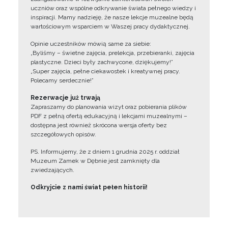
uczniów oraz wspólne odkrywanie świata pełnego wiedzy i
inspiracji. Mamy nadzieję, że nasze lekcje muzealne będą
wartościowym wsparciem w Waszej pracy dydaktycznej.
Opinie uczestników mówią same za siebie:
„Byliśmy – świetne zajęcia, prelekcja, przebieranki, zajęcia
plastyczne. Dzieci były zachwycone, dziękujemy!”
„Super zajęcia, pełne ciekawostek i kreatywnej pracy.
Polecamy serdecznie!”
Rezerwacje już trwają
Zapraszamy do planowania wizyt oraz pobierania plików
PDF z pełną ofertą edukacyjną i lekcjami muzealnymi –
dostępna jest również skrócona wersja oferty bez
szczegółowych opisów.
PS. Informujemy, że z dniem 1 grudnia 2025 r. oddział
Muzeum Zamek w Dębnie jest zamknięty dla
zwiedzających.
Odkryjcie z nami świat pełen historii!