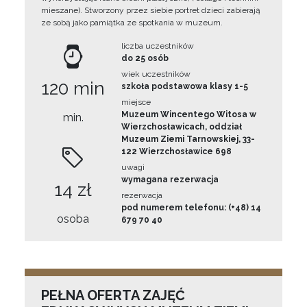
mieszane). Stworzony przez siebie portret dzieci zabierają
ze sobą jako pamiątka ze spotkania w muzeum.
liczba uczestników
do 25 osób
wiek uczestników
120 min
szkoła podstawowa klasy 1-5
miejsce
Muzeum Wincentego Witosa w
min.
Wierzchosławicach, oddział
Muzeum Ziemi Tarnowskiej, 33-
122 Wierzchosławice 698
uwagi
wymagana rezerwacja
14 zł
rezerwacja
pod numerem telefonu: (+48) 14
osoba
679 70 40
PEŁNA OFERTA ZAJĘĆ