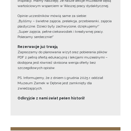
inspiracji. Mamy nadzieję, że nasze lekcje muzealne będą
wartościowym wsparciem w Waszej pracy dydaktycznej.
Opinie uczestników mówią same za siebie:
„Byliśmy – świetne zajęcia, prelekcja, przebieranki, zajęcia
plastyczne. Dzieci były zachwycone, dziękujemy!”
„Super zajęcia, pełne ciekawostek i kreatywnej pracy.
Polecamy serdecznie!”
Rezerwacje już trwają
Zapraszamy do planowania wizyt oraz pobierania plików
PDF z pełną ofertą edukacyjną i lekcjami muzealnymi –
dostępna jest również skrócona wersja oferty bez
szczegółowych opisów.
PS. Informujemy, że z dniem 1 grudnia 2025 r. oddział
Muzeum Zamek w Dębnie jest zamknięty dla
zwiedzających.
Odkryjcie z nami świat pełen historii!