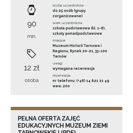
liczba uczestników
do 25 osób (grupy
zorganizowane)
90
wiek uczestników
szkoła podstawowa (kl. 1-8),
szkoły ponadpodstawowe
min.
miejsce
Muzeum Historii Tarnowa i
Regionu, Rynek 20-21, 33-100
Tarnów
uwagi
12 zł
wymagana rezerwacja
rezerwacja
osoba
nr telefonu: (+48) 14 621 21 49
wew. 200
PEŁNA OFERTA ZAJĘĆ
EDUKACYJNYCH MUZEUM ZIEMI
TARNOWSKIEJ (PDF)