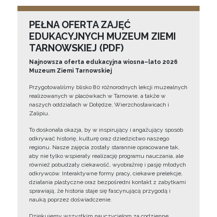
PEŁNA OFERTA ZAJĘĆ
EDUKACYJNYCH MUZEUM ZIEMI
TARNOWSKIEJ (PDF)
Najnowsza oferta edukacyjna wiosna–lato 2026
Muzeum Ziemi Tarnowskiej
Przygotowaliśmy blisko 80 różnorodnych lekcji muzealnych
realizowanych w placówkach w Tarnowie, a także w
naszych oddziałach w Dołędze, Wierzchosławicach i
Zalipiu.
To doskonała okazja, by w inspirujący i angażujący sposób
odkrywać historię, kulturę oraz dziedzictwo naszego
regionu. Nasze zajęcia zostały starannie opracowane tak,
aby nie tylko wspierały realizację programu nauczania, ale
również pobudzały ciekawość, wyobraźnię i pasję młodych
odkrywców. Interaktywne formy pracy, ciekawe prelekcje,
działania plastyczne oraz bezpośredni kontakt z zabytkami
sprawiają, że historia staje się fascynującą przygodą i
nauką poprzez doświadczenie.
Dziękujemy wszystkim nauczycielom za codzienne