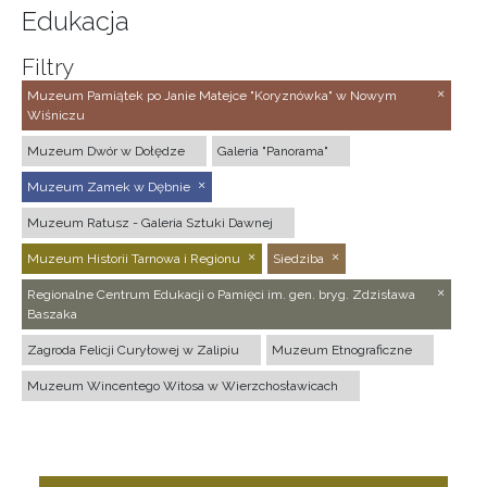
Edukacja
Filtry
Muzeum Pamiątek po Janie Matejce "Koryznówka" w Nowym
Wiśniczu
Muzeum Dwór w Dołędze
Galeria "Panorama"
Muzeum Zamek w Dębnie
Muzeum Ratusz - Galeria Sztuki Dawnej
Muzeum Historii Tarnowa i Regionu
Siedziba
Regionalne Centrum Edukacji o Pamięci im. gen. bryg. Zdzisława
Baszaka
Zagroda Felicji Curyłowej w Zalipiu
Muzeum Etnograficzne
Muzeum Wincentego Witosa w Wierzchosławicach