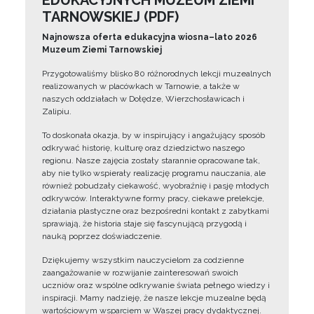
EDUKACYJNYCH MUZEUM ZIEMI
TARNOWSKIEJ (PDF)
Najnowsza oferta edukacyjna wiosna–lato 2026
Muzeum Ziemi Tarnowskiej
Przygotowaliśmy blisko 80 różnorodnych lekcji muzealnych
realizowanych w placówkach w Tarnowie, a także w
naszych oddziałach w Dołędze, Wierzchosławicach i
Zalipiu.
To doskonała okazja, by w inspirujący i angażujący sposób
odkrywać historię, kulturę oraz dziedzictwo naszego
regionu. Nasze zajęcia zostały starannie opracowane tak,
aby nie tylko wspierały realizację programu nauczania, ale
również pobudzały ciekawość, wyobraźnię i pasję młodych
odkrywców. Interaktywne formy pracy, ciekawe prelekcje,
działania plastyczne oraz bezpośredni kontakt z zabytkami
sprawiają, że historia staje się fascynującą przygodą i
nauką poprzez doświadczenie.
Dziękujemy wszystkim nauczycielom za codzienne
zaangażowanie w rozwijanie zainteresowań swoich
uczniów oraz wspólne odkrywanie świata pełnego wiedzy i
inspiracji. Mamy nadzieję, że nasze lekcje muzealne będą
wartościowym wsparciem w Waszej pracy dydaktycznej.