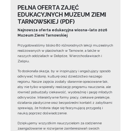
PEŁNA OFERTA ZAJĘĆ
EDUKACYJNYCH MUZEUM ZIEMI
TARNOWSKIEJ (PDF)
Najnowsza oferta edukacyjna wiosna–lato 2026
Muzeum Ziemi Tarnowskiej
Przygotowaliśmy blisko 80 różnorodnych lekcji muzealnych
realizowanych w placówkach w Tarnowie, a także w
naszych oddziałach w Dołędze, Wierzchosławicach i
Zalipiu.
To doskonała okazja, by w inspirujący i angażujący sposób
odkrywać historię, kulturę oraz dziedzictwo naszego
regionu. Nasze zajęcia zostały starannie opracowane tak,
aby nie tylko wspierały realizację programu nauczania, ale
również pobudzały ciekawość, wyobraźnię i pasję młodych
odkrywców. Interaktywne formy pracy, ciekawe prelekcje,
działania plastyczne oraz bezpośredni kontakt z zabytkami
sprawiają, że historia staje się fascynującą przygodą i
nauką poprzez doświadczenie.
Dziękujemy wszystkim nauczycielom za codzienne
zaangażowanie w rozwijanie zainteresowań swoich