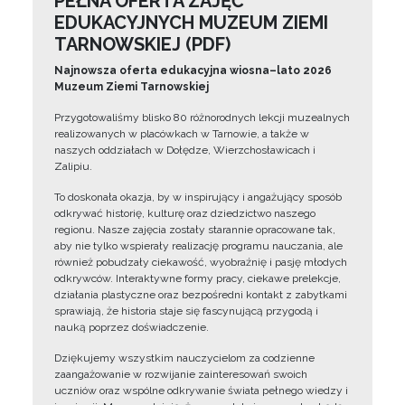
PEŁNA OFERTA ZAJĘĆ
EDUKACYJNYCH MUZEUM ZIEMI
TARNOWSKIEJ (PDF)
Najnowsza oferta edukacyjna wiosna–lato 2026
Muzeum Ziemi Tarnowskiej
Przygotowaliśmy blisko 80 różnorodnych lekcji muzealnych
realizowanych w placówkach w Tarnowie, a także w
naszych oddziałach w Dołędze, Wierzchosławicach i
Zalipiu.
To doskonała okazja, by w inspirujący i angażujący sposób
odkrywać historię, kulturę oraz dziedzictwo naszego
regionu. Nasze zajęcia zostały starannie opracowane tak,
aby nie tylko wspierały realizację programu nauczania, ale
również pobudzały ciekawość, wyobraźnię i pasję młodych
odkrywców. Interaktywne formy pracy, ciekawe prelekcje,
działania plastyczne oraz bezpośredni kontakt z zabytkami
sprawiają, że historia staje się fascynującą przygodą i
nauką poprzez doświadczenie.
Dziękujemy wszystkim nauczycielom za codzienne
zaangażowanie w rozwijanie zainteresowań swoich
uczniów oraz wspólne odkrywanie świata pełnego wiedzy i