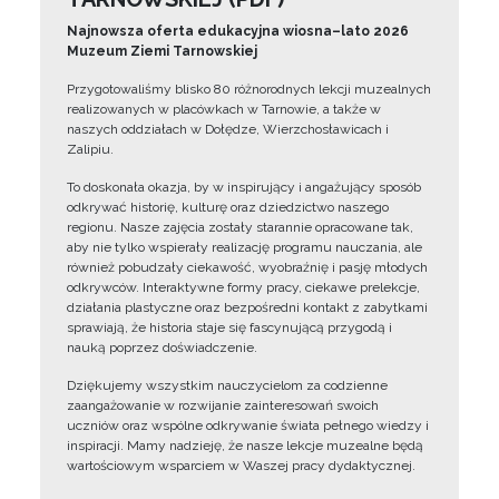
Najnowsza oferta edukacyjna wiosna–lato 2026
Muzeum Ziemi Tarnowskiej
Przygotowaliśmy blisko 80 różnorodnych lekcji muzealnych
realizowanych w placówkach w Tarnowie, a także w
naszych oddziałach w Dołędze, Wierzchosławicach i
Zalipiu.
To doskonała okazja, by w inspirujący i angażujący sposób
odkrywać historię, kulturę oraz dziedzictwo naszego
regionu. Nasze zajęcia zostały starannie opracowane tak,
aby nie tylko wspierały realizację programu nauczania, ale
również pobudzały ciekawość, wyobraźnię i pasję młodych
odkrywców. Interaktywne formy pracy, ciekawe prelekcje,
działania plastyczne oraz bezpośredni kontakt z zabytkami
sprawiają, że historia staje się fascynującą przygodą i
nauką poprzez doświadczenie.
Dziękujemy wszystkim nauczycielom za codzienne
zaangażowanie w rozwijanie zainteresowań swoich
uczniów oraz wspólne odkrywanie świata pełnego wiedzy i
inspiracji. Mamy nadzieję, że nasze lekcje muzealne będą
wartościowym wsparciem w Waszej pracy dydaktycznej.