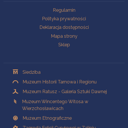
Na skróty
Regulamin
Polityka prywatności
Deklaracja dostępności
Mapa strony
Sklep
Oddziały
Siedziba
Muzeum Historii Tarnowa i Regionu
Muzeum Ratusz - Galeria Sztuki Dawnej
Muzeum Wincentego Witosa w
Wierzchosławicach
Muzeum Etnograficzne
Zagroda Felicji Curyłowej w Zalipiu