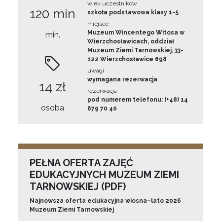
wiek uczestników
120 min
szkoła podstawowa klasy 1-5
miejsce
Muzeum Wincentego Witosa w
min.
Wierzchosławicach, oddział
Muzeum Ziemi Tarnowskiej, 33-
122 Wierzchosławice 698
uwagi
wymagana rezerwacja
14 zł
rezerwacja
pod numerem telefonu: (+48) 14
osoba
679 70 40
PEŁNA OFERTA ZAJĘĆ
EDUKACYJNYCH MUZEUM ZIEMI
TARNOWSKIEJ (PDF)
Najnowsza oferta edukacyjna wiosna–lato 2026
Muzeum Ziemi Tarnowskiej