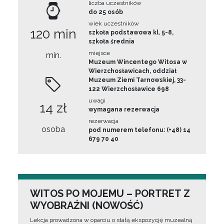
liczba uczestników
do 25 osób
wiek uczestników
120 min
szkoła podstawowa kl. 5-8,
szkoła średnia
miejsce
min.
Muzeum Wincentego Witosa w
Wierzchosławicach, oddział
Muzeum Ziemi Tarnowskiej, 33-
122 Wierzchosławice 698
uwagi
14 zł
wymagana rezerwacja
rezerwacja
osoba
pod numerem telefonu: (+48) 14
679 70 40
WITOS PO MOJEMU – PORTRET Z
WYOBRAŹNI (NOWOŚĆ)
Lekcja prowadzona w oparciu o stałą ekspozycję muzealną