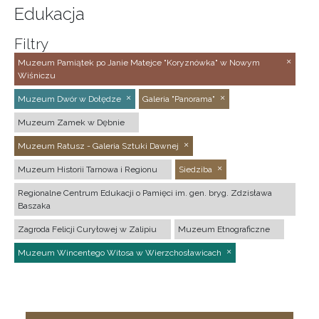
Edukacja
Filtry
Muzeum Pamiątek po Janie Matejce "Koryznówka" w Nowym
Wiśniczu
Muzeum Dwór w Dołędze
Galeria "Panorama"
Muzeum Zamek w Dębnie
Muzeum Ratusz - Galeria Sztuki Dawnej
Muzeum Historii Tarnowa i Regionu
Siedziba
Regionalne Centrum Edukacji o Pamięci im. gen. bryg. Zdzisława
Baszaka
Zagroda Felicji Curyłowej w Zalipiu
Muzeum Etnograficzne
Muzeum Wincentego Witosa w Wierzchosławicach