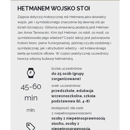
HETMANEM WOJSKO STOI
Zajęcia dotyczą historycznej roli Hetmana jako dowódcy
wojsk, jak i symbolicznego znaczenia tej dawnej roli po
dzień dzisiejszy. Główną omawianą postacią jest Hetman
Jan Amor Tarnowski. Kim był Hetman, co robił, co nosił, co
symbolizowało jego władze? Część lekcji jest poświęcona
historii broni, pierw funkcjonalnej, później czysto ozdobnej i
symbolicznej, jak i atrybutom władzy - od królewskiego
berła po kordzik oficera. W części praktycznej uczestnicy
tworzą własną buławę hetmańską.
liczba uczestników
do 25 osób (grupy
zorganizowane)
45-60
wiek uczestników
przedszkole, edukacja
min
wczesnoszkolna, szkoła
podstawowa (kl. 4-8)
dostępność dla osób
min.
z niepełnosprawnościami
osoby z niepełnosprawnością
słuchu, osoby z
niepełnosprawnością