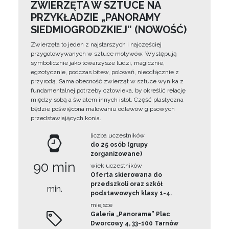
ZWIERZĘTA W SZTUCE NA
PRZYKŁADZIE „PANORAMY
SIEDMIOGRODZKIEJ” (NOWOŚĆ)
Zwierzęta to jeden z najstarszych i najczęściej
przygotowywanych w sztuce motywów. Występują
symbolicznie jako towarzysze ludzi, magicznie,
egzotycznie, podczas bitew, polowań, nieodłącznie z
przyrodą. Sama obecność zwierząt w sztuce wynika z
fundamentalnej potrzeby człowieka, by określić relację
między sobą a światem innych istot. Część plastyczna
będzie poświęcona malowaniu odlewów gipsowych
przedstawiających konia.
liczba uczestników
do 25 osób (grupy
zorganizowane)
90 min
wiek uczestników
Oferta skierowana do
przedszkoli oraz szkół
min.
podstawowych klasy 1-4.
miejsce
Galeria „Panorama” Plac
Dworcowy 4, 33-100 Tarnów