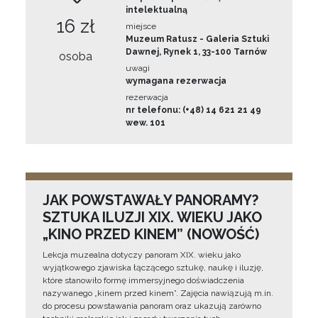
intelektualną
16 zł
miejsce
Muzeum Ratusz - Galeria Sztuki
Dawnej, Rynek 1, 33-100 Tarnów
osoba
uwagi
wymagana rezerwacja
rezerwacja
nr telefonu: (+48) 14 621 21 49
wew. 101
JAK POWSTAWAŁY PANORAMY?
SZTUKA ILUZJI XIX. WIEKU JAKO
„KINO PRZED KINEM” (NOWOŚĆ)
Lekcja muzealna dotyczy panoram XIX. wieku jako
wyjątkowego zjawiska łączącego sztukę, naukę i iluzję,
które stanowiło formę immersyjnego doświadczenia
nazywanego „kinem przed kinem”. Zajęcia nawiązują m.in.
do procesu powstawania panoram oraz ukazują zarówno