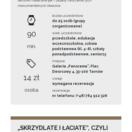
techniki malarskie jak i zasady tworzenia tych
monumentalnych obrazów.
liczba uczestników
do 25 osób (grupy
zorganizowane)
90
wiek uczestników
przedszkole, edukacja
wczesnoszkolna, szkoła
min.
podstawowa (kl. 4-8), szkoły
ponadpodstawowe, seniorzy
miejsce
Galeria „Panorama”, Plac
Dworcowy 4, 33-100 Tarnów
14 zł
uwagi
wymagana rezerwacja
osoba
rezerwacja
nr telefonu: (+48) 784 912 326
„SKRZYDLATE I ŁACIATE”, CZYLI