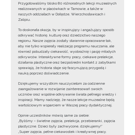
Przygotowaliśmy blisko 80 różnorodnych lekcji muzealnych
realizowanych w placówkach w Tarnowie, a także w
naszych oddziałach w Dołędze, Wierzchosławicach i
Zalipiu.
To doskonała okazja, by w inspirujący i angażujący sposób
odkrywać historię, kulturę oraz dziedzictwo naszego
regionu. Nasze zajęcia zostały starannie opracowane tak,
aby nie tylko wspierały realizację programu nauczania, ale
również pobudzały ciekawość, wyobraźnię i pasję młodych
odkrywców. Interaktywne formy pracy, ciekawe prelekcje,
działania plastyczne oraz bezpośredni kontakt z zabytkami
sprawiają, że historia staje się fascynującą przygodą i
nauką poprzez doświadczenie.
Dziękujemy wszystkim nauczycielom za codzienne
zaangażowanie w rozwijanie zainteresowań swoich
uczniów oraz wspólne odkrywanie świata pełnego wiedzy i
inspiracji. Mamy nadzieję, że nasze lekcje muzealne będą
wartościowym wsparciem w Waszej pracy dydaktycznej.
Opinie uczestników mówią same za siebie:
„Byliśmy – świetne zajęcia, prelekcja, przebieranki, zajęcia
plastyczne. Dzieci były zachwycone, dziękujemy!”
„Super zajęcia, pełne ciekawostek i kreatywnej pracy.