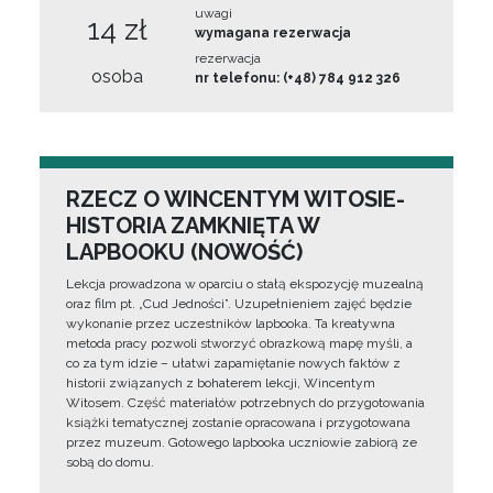
uwagi
14 zł
wymagana rezerwacja
rezerwacja
osoba
nr telefonu: (+48) 784 912 326
RZECZ O WINCENTYM WITOSIE-
HISTORIA ZAMKNIĘTA W
LAPBOOKU (NOWOŚĆ)
Lekcja prowadzona w oparciu o stałą ekspozycję muzealną
oraz film pt. „Cud Jedności”. Uzupełnieniem zajęć będzie
wykonanie przez uczestników lapbooka. Ta kreatywna
metoda pracy pozwoli stworzyć obrazkową mapę myśli, a
co za tym idzie – ułatwi zapamiętanie nowych faktów z
historii związanych z bohaterem lekcji, Wincentym
Witosem. Część materiałów potrzebnych do przygotowania
książki tematycznej zostanie opracowana i przygotowana
przez muzeum. Gotowego lapbooka uczniowie zabiorą ze
sobą do domu.