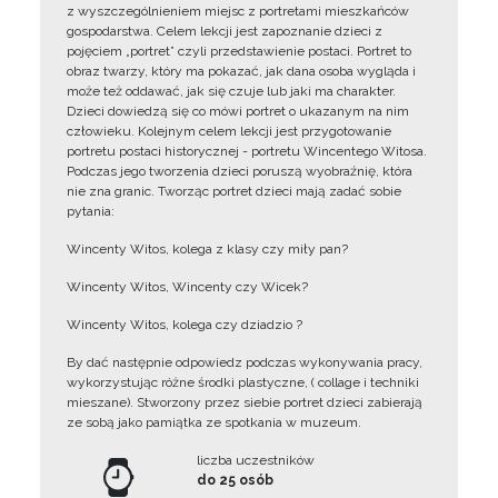
z wyszczególnieniem miejsc z portretami mieszkańców
gospodarstwa. Celem lekcji jest zapoznanie dzieci z
pojęciem „portret” czyli przedstawienie postaci. Portret to
obraz twarzy, który ma pokazać, jak dana osoba wygląda i
może też oddawać, jak się czuje lub jaki ma charakter.
Dzieci dowiedzą się co mówi portret o ukazanym na nim
człowieku. Kolejnym celem lekcji jest przygotowanie
portretu postaci historycznej - portretu Wincentego Witosa.
Podczas jego tworzenia dzieci poruszą wyobraźnię, która
nie zna granic. Tworząc portret dzieci mają zadać sobie
pytania:
Wincenty Witos, kolega z klasy czy miły pan?
Wincenty Witos, Wincenty czy Wicek?
Wincenty Witos, kolega czy dziadzio ?
By dać następnie odpowiedz podczas wykonywania pracy,
wykorzystując różne środki plastyczne, ( collage i techniki
mieszane). Stworzony przez siebie portret dzieci zabierają
ze sobą jako pamiątka ze spotkania w muzeum.
liczba uczestników
do 25 osób