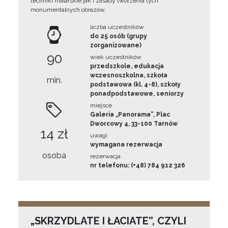
techniki malarskie jak i zasady tworzenia tych
monumentalnych obrazów.
liczba uczestników
do 25 osób (grupy
zorganizowane)
90
wiek uczestników
przedszkole, edukacja
wczesnoszkolna, szkoła
min.
podstawowa (kl. 4-8), szkoły
ponadpodstawowe, seniorzy
miejsce
Galeria „Panorama”, Plac
Dworcowy 4, 33-100 Tarnów
14 zł
uwagi
wymagana rezerwacja
osoba
rezerwacja
nr telefonu: (+48) 784 912 326
„SKRZYDLATE I ŁACIATE”, CZYLI