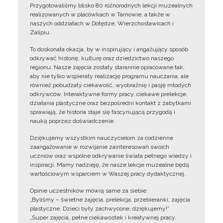
Przygotowaliśmy blisko 80 różnorodnych lekcji muzealnych
realizowanych w placówkach w Tarnowie, a także w
naszych oddziałach w Dołędze, Wierzchosławicach i
Zalipiu.
To doskonała okazja, by w inspirujący i angażujący sposób
odkrywać historię, kulturę oraz dziedzictwo naszego
regionu. Nasze zajęcia zostały starannie opracowane tak,
aby nie tylko wspierały realizację programu nauczania, ale
również pobudzały ciekawość, wyobraźnię i pasję młodych
odkrywców. Interaktywne formy pracy, ciekawe prelekcje,
działania plastyczne oraz bezpośredni kontakt z zabytkami
sprawiają, że historia staje się fascynującą przygodą i
nauką poprzez doświadczenie.
Dziękujemy wszystkim nauczycielom za codzienne
zaangażowanie w rozwijanie zainteresowań swoich
uczniów oraz wspólne odkrywanie świata pełnego wiedzy i
inspiracji. Mamy nadzieję, że nasze lekcje muzealne będą
wartościowym wsparciem w Waszej pracy dydaktycznej.
Opinie uczestników mówią same za siebie:
„Byliśmy – świetne zajęcia, prelekcja, przebieranki, zajęcia
plastyczne. Dzieci były zachwycone, dziękujemy!”
„Super zajęcia, pełne ciekawostek i kreatywnej pracy.