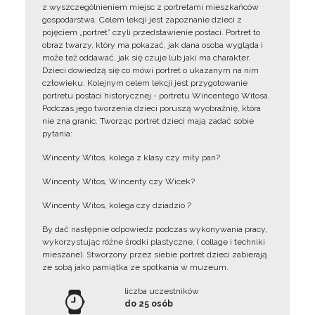
z wyszczególnieniem miejsc z portretami mieszkańców
gospodarstwa. Celem lekcji jest zapoznanie dzieci z
pojęciem „portret” czyli przedstawienie postaci. Portret to
obraz twarzy, który ma pokazać, jak dana osoba wygląda i
może też oddawać, jak się czuje lub jaki ma charakter.
Dzieci dowiedzą się co mówi portret o ukazanym na nim
człowieku. Kolejnym celem lekcji jest przygotowanie
portretu postaci historycznej - portretu Wincentego Witosa.
Podczas jego tworzenia dzieci poruszą wyobraźnię, która
nie zna granic. Tworząc portret dzieci mają zadać sobie
pytania:
Wincenty Witos, kolega z klasy czy miły pan?
Wincenty Witos, Wincenty czy Wicek?
Wincenty Witos, kolega czy dziadzio ?
By dać następnie odpowiedz podczas wykonywania pracy,
wykorzystując różne środki plastyczne, ( collage i techniki
mieszane). Stworzony przez siebie portret dzieci zabierają
ze sobą jako pamiątka ze spotkania w muzeum.
liczba uczestników
do 25 osób