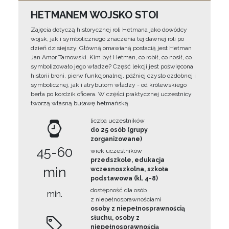
HETMANEM WOJSKO STOI
Zajęcia dotyczą historycznej roli Hetmana jako dowódcy
wojsk, jak i symbolicznego znaczenia tej dawnej roli po
dzień dzisiejszy. Główną omawianą postacią jest Hetman
Jan Amor Tarnowski. Kim był Hetman, co robił, co nosił, co
symbolizowało jego władze? Część lekcji jest poświęcona
historii broni, pierw funkcjonalnej, później czysto ozdobnej i
symbolicznej, jak i atrybutom władzy - od królewskiego
berła po kordzik oficera. W części praktycznej uczestnicy
tworzą własną buławę hetmańską.
liczba uczestników
do 25 osób (grupy
zorganizowane)
45-60
wiek uczestników
przedszkole, edukacja
min
wczesnoszkolna, szkoła
podstawowa (kl. 4-8)
dostępność dla osób
min.
z niepełnosprawnościami
osoby z niepełnosprawnością
słuchu, osoby z
niepełnosprawnością