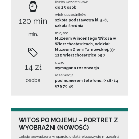
liczba uczestników
do 25 osób
wiek uczestników
120 min
szkoła podstawowa kl. 5-8,
szkoła średnia
miejsce
min.
Muzeum Wincentego Witosa w
Wierzchosławicach, oddział
Muzeum Ziemi Tarnowskiej, 33-
122 Wierzchosławice 698
uwagi
14 zł
wymagana rezerwacja
rezerwacja
osoba
pod numerem telefonu: (+48) 14
679 70 40
WITOS PO MOJEMU – PORTRET Z
WYOBRAŹNI (NOWOŚĆ)
Lekcja prowadzona w oparciu o stałą ekspozycję muzealną