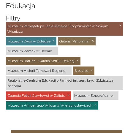
Edukacja
Filtry
Muzeum Pamiątek po Janie Matejce "Koryznówka" w Nowym
Wiśniczu
Muzeum Dwór w Dołędze
Galeria "Panorama"
Muzeum Zamek w Dębnie
Muzeum Ratusz - Galeria Sztuki Dawnej
Muzeum Historii Tarnowa i Regionu
Siedziba
Regionalne Centrum Edukacji o Pamięci im. gen. bryg. Zdzisława
Baszaka
Zagroda Felicji Curyłowej w Zalipiu
Muzeum Etnograficzne
Muzeum Wincentego Witosa w Wierzchosławicach