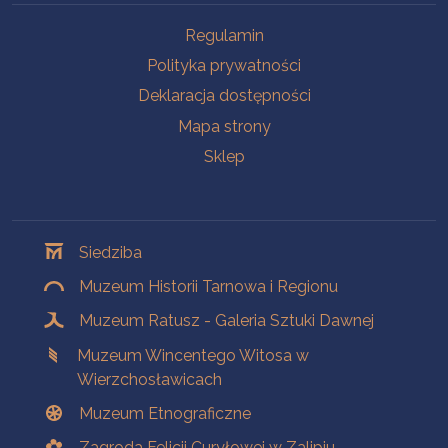
Na skróty
Regulamin
Polityka prywatności
Deklaracja dostępności
Mapa strony
Sklep
Oddziały
Siedziba
Muzeum Historii Tarnowa i Regionu
Muzeum Ratusz - Galeria Sztuki Dawnej
Muzeum Wincentego Witosa w
Wierzchosławicach
Muzeum Etnograficzne
Zagroda Felicji Curyłowej w Zalipiu