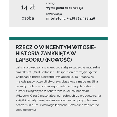
uwagi
14 zł
wymagana rezerwacja
rezerwacja
osoba
nr telefonu: (+48) 784 912 326
RZECZ O WINCENTYM WITOSIE-
HISTORIA ZAMKNIĘTA W
LAPBOOKU (NOWOŚĆ)
Lekcja prowadzona w oparciu o stałą ekspozycję muzealną
oraz film pt. „Cud Jedności”. Uzupełnieniem zajęć będzie
wykonanie przez uczestników lapbooka. Ta kreatywna
metoda pracy pozwoli stworzyć obrazkową mapę myśli, a
co za tym idzie – ułatwi zapamiętanie nowych faktów z
historii związanych z bohaterem lekcji, Wincentym
Witosem. Część materiałów potrzebnych do przygotowania
książki tematycznej zostanie opracowana i przygotowana
przez muzeum. Gotowego lapbooka uczniowie zabiorą ze
sobą do domu.