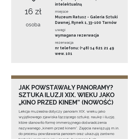
intelektualną
16 zł
miejsce
Muzeum Ratusz - Galeria Sztuki
Dawnej, Rynek 1, 33-100 Tarnów
osoba
uwagi
wymagana rezerwacja
rezerwacja
nr telefonu: (+48) 14 621 21 49
wew. 101
JAK POWSTAWAŁY PANORAMY?
SZTUKA ILUZJI XIX. WIEKU JAKO
„KINO PRZED KINEM” (NOWOŚĆ)
Lekcja muzealna dotyczy panoram XIX. wieku jako
wyjątkowego zjawiska łączącego sztukę, naukę i iluzję,
które stanowiło formę immersyjnego doświadczenia
nazywanego „kinem przed kinem”. Zajęcia nawiązują m.in.
do procesu powstawania panoram oraz ukazują zarówno