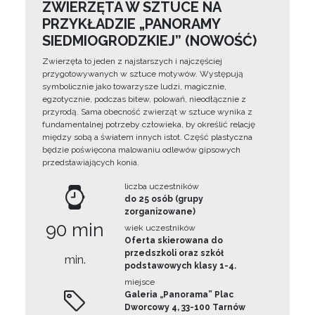
ZWIERZĘTA W SZTUCE NA
PRZYKŁADZIE „PANORAMY
SIEDMIOGRODZKIEJ” (NOWOŚĆ)
Zwierzęta to jeden z najstarszych i najczęściej
przygotowywanych w sztuce motywów. Występują
symbolicznie jako towarzysze ludzi, magicznie,
egzotycznie, podczas bitew, polowań, nieodłącznie z
przyrodą. Sama obecność zwierząt w sztuce wynika z
fundamentalnej potrzeby człowieka, by określić relację
między sobą a światem innych istot. Część plastyczna
będzie poświęcona malowaniu odlewów gipsowych
przedstawiających konia.
liczba uczestników
do 25 osób (grupy
zorganizowane)
90 min
wiek uczestników
Oferta skierowana do
przedszkoli oraz szkół
min.
podstawowych klasy 1-4.
miejsce
Galeria „Panorama” Plac
Dworcowy 4, 33-100 Tarnów