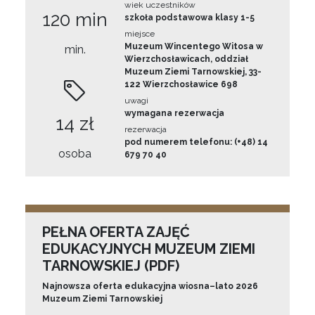
wiek uczestników
120 min
szkoła podstawowa klasy 1-5
miejsce
Muzeum Wincentego Witosa w
min.
Wierzchosławicach, oddział
Muzeum Ziemi Tarnowskiej, 33-
122 Wierzchosławice 698
uwagi
wymagana rezerwacja
14 zł
rezerwacja
pod numerem telefonu: (+48) 14
osoba
679 70 40
PEŁNA OFERTA ZAJĘĆ
EDUKACYJNYCH MUZEUM ZIEMI
TARNOWSKIEJ (PDF)
Najnowsza oferta edukacyjna wiosna–lato 2026
Muzeum Ziemi Tarnowskiej