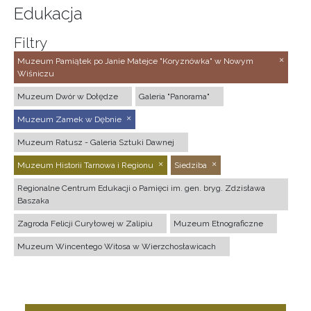
Edukacja
Filtry
Muzeum Pamiątek po Janie Matejce "Koryznówka" w Nowym
Wiśniczu
Muzeum Dwór w Dołędze
Galeria "Panorama"
Muzeum Zamek w Dębnie
Muzeum Ratusz - Galeria Sztuki Dawnej
Muzeum Historii Tarnowa i Regionu
Siedziba
Regionalne Centrum Edukacji o Pamięci im. gen. bryg. Zdzisława
Baszaka
Zagroda Felicji Curyłowej w Zalipiu
Muzeum Etnograficzne
Muzeum Wincentego Witosa w Wierzchosławicach