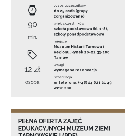
liczba uczestników
do 25 osób (grupy
zorganizowane)
90
wiek uczestników
szkoła podstawowa (kl. 1-8),
szkoły ponadpodstawowe
min.
miejsce
Muzeum Historii Tarnowa i
Regionu, Rynek 20-21, 33-100
Tarnów
uwagi
12 zł
wymagana rezerwacja
rezerwacja
osoba
nr telefonu: (+48) 14 621 21 49
wew. 200
PEŁNA OFERTA ZAJĘĆ
EDUKACYJNYCH MUZEUM ZIEMI
TARNOWSKIEJ (PDF)