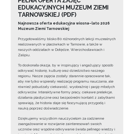
PEŁNA OFERTA ZAJĘĆ
EDUKACYJNYCH MUZEUM ZIEMI
TARNOWSKIEJ (PDF)
Najnowsza oferta edukacyjna wiosna–lato 2026
Muzeum Ziemi Tarnowskiej
Przygotowaliśmy blisko 80 różnorodnych lekcji muzealnych
realizowanych w placówkach w Tarnowie, a także w
naszych oddziałach w Dołędze, Wierzchosławicach i
Zalipiu.
To doskonała okazja, by w inspirujący i angażujący sposób
odkrywać historię, kulturę oraz dziedzictwo naszego
regionu. Nasze zajęcia zostały starannie opracowane tak,
aby nie tylko wspierały realizację programu nauczania, ale
również pobudzały ciekawość, wyobraźnię i pasję młodych
odkrywców. Interaktywne formy pracy, ciekawe prelekcje,
działania plastyczne oraz bezpośredni kontakt z zabytkami
sprawiają, że historia staje się fascynującą przygodą i
nauką poprzez doświadczenie.
Dziękujemy wszystkim nauczycielom za codzienne
zaangażowanie w rozwijanie zainteresowań swoich
uczniów oraz wspólne odkrywanie świata pełnego wiedzy i