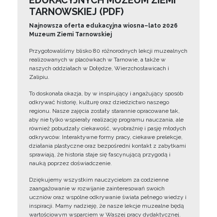
EDUKACYJNYCH MUZEUM ZIEMI
TARNOWSKIEJ (PDF)
Najnowsza oferta edukacyjna wiosna–lato 2026
Muzeum Ziemi Tarnowskiej
Przygotowaliśmy blisko 80 różnorodnych lekcji muzealnych
realizowanych w placówkach w Tarnowie, a także w
naszych oddziałach w Dołędze, Wierzchosławicach i
Zalipiu.
To doskonała okazja, by w inspirujący i angażujący sposób
odkrywać historię, kulturę oraz dziedzictwo naszego
regionu. Nasze zajęcia zostały starannie opracowane tak,
aby nie tylko wspierały realizację programu nauczania, ale
również pobudzały ciekawość, wyobraźnię i pasję młodych
odkrywców. Interaktywne formy pracy, ciekawe prelekcje,
działania plastyczne oraz bezpośredni kontakt z zabytkami
sprawiają, że historia staje się fascynującą przygodą i
nauką poprzez doświadczenie.
Dziękujemy wszystkim nauczycielom za codzienne
zaangażowanie w rozwijanie zainteresowań swoich
uczniów oraz wspólne odkrywanie świata pełnego wiedzy i
inspiracji. Mamy nadzieję, że nasze lekcje muzealne będą
wartościowym wsparciem w Waszej pracy dydaktycznej.