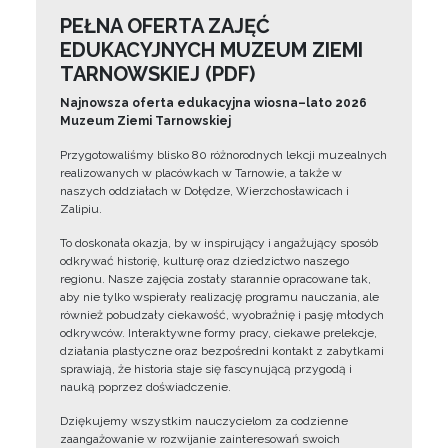
PEŁNA OFERTA ZAJĘĆ
EDUKACYJNYCH MUZEUM ZIEMI
TARNOWSKIEJ (PDF)
Najnowsza oferta edukacyjna wiosna–lato 2026
Muzeum Ziemi Tarnowskiej
Przygotowaliśmy blisko 80 różnorodnych lekcji muzealnych
realizowanych w placówkach w Tarnowie, a także w
naszych oddziałach w Dołędze, Wierzchosławicach i
Zalipiu.
To doskonała okazja, by w inspirujący i angażujący sposób
odkrywać historię, kulturę oraz dziedzictwo naszego
regionu. Nasze zajęcia zostały starannie opracowane tak,
aby nie tylko wspierały realizację programu nauczania, ale
również pobudzały ciekawość, wyobraźnię i pasję młodych
odkrywców. Interaktywne formy pracy, ciekawe prelekcje,
działania plastyczne oraz bezpośredni kontakt z zabytkami
sprawiają, że historia staje się fascynującą przygodą i
nauką poprzez doświadczenie.
Dziękujemy wszystkim nauczycielom za codzienne
zaangażowanie w rozwijanie zainteresowań swoich