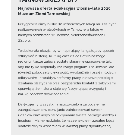
Najnowsza oferta edukacyjna wiosna–lato 2026
Muzeum Ziemi Tarnowskiej
Przygotowaliśmy blisko 80 różnorodnych lekcji muzealnych
realizowanych w placówkach w Tarnowie, a także w
naszych oddziałach w Dołędze, Wierzchosławicach i
Zalipiu.
To doskonała okazja, by w inspirujący i angażujący sposób
odkrywać historię, kulturę oraz dziedzictwo naszego
regionu. Nasze zajęcia zostały starannie opracowane tak,
aby nie tylko wspierały realizację programu nauczania, ale
również pobudzały ciekawość, wyobraźnię i pasję młodych
odkrywców. Interaktywne formy pracy, ciekawe prelekcje,
działania plastyczne oraz bezpośredni kontakt z zabytkami
sprawiają, że historia staje się fascynującą przygodą i
nauką poprzez doświadczenie.
Dziękujemy wszystkim nauczycielom za codzienne
zaangażowanie w rozwijanie zainteresowań swoich
uczniów oraz wspólne odkrywanie świata pełnego wiedzy i
inspiracji. Mamy nadzieję, że nasze lekcje muzealne będą
wartościowym wsparciem w Waszej pracy dydaktycznej.