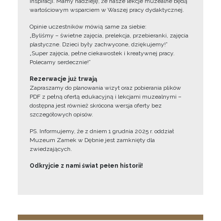
inspiracji. Mamy nadzieję, że nasze lekcje muzealne będą
wartościowym wsparciem w Waszej pracy dydaktycznej.
Opinie uczestników mówią same za siebie:
„Byliśmy – świetne zajęcia, prelekcja, przebieranki, zajęcia
plastyczne. Dzieci były zachwycone, dziękujemy!”
„Super zajęcia, pełne ciekawostek i kreatywnej pracy.
Polecamy serdecznie!”
Rezerwacje już trwają
Zapraszamy do planowania wizyt oraz pobierania plików
PDF z pełną ofertą edukacyjną i lekcjami muzealnymi –
dostępna jest również skrócona wersja oferty bez
szczegółowych opisów.
PS. Informujemy, że z dniem 1 grudnia 2025 r. oddział
Muzeum Zamek w Dębnie jest zamknięty dla
zwiedzających.
Odkryjcie z nami świat pełen historii!