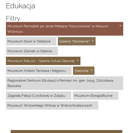
Edukacja
Filtry
Muzeum Pamiątek po Janie Matejce "Koryznówka" w Nowym
Wiśniczu
Muzeum Dwór w Dołędze
Galeria "Panorama"
Muzeum Zamek w Dębnie
Muzeum Ratusz - Galeria Sztuki Dawnej
Muzeum Historii Tarnowa i Regionu
Siedziba
Regionalne Centrum Edukacji o Pamięci im. gen. bryg. Zdzisława
Baszaka
Zagroda Felicji Curyłowej w Zalipiu
Muzeum Etnograficzne
Muzeum Wincentego Witosa w Wierzchosławicach