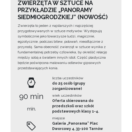
ZWIERZĘTA W SZTUCE NA
PRZYKŁADZIE „PANORAMY
SIEDMIOGRODZKIEJ” (NOWOŚĆ)
Zwierzęta to jeden z najstarszych i najczęściej
przygotowywanych w sztuce motywów. Występują
symbolicznie jako towarzysze ludzi, magicznie,
egzotycznie, podczas bitew, polowań, nieodłącznie z
przyrodą. Sama obecność zwierząt w sztuce wynika z
fundamentalnej potrzeby człowieka, by określić relację
między sobą a światem innych istot. Część plastyczna
będzie poświęcona malowaniu odlewów gipsowych
przedstawiających konia.
liczba uczestników
do 25 osób (grupy
zorganizowane)
90 min
wiek uczestników
Oferta skierowana do
przedszkoli oraz szkół
min.
podstawowych klasy 1-4.
miejsce
Galeria „Panorama” Plac
Dworcowy 4, 33-100 Tarnów