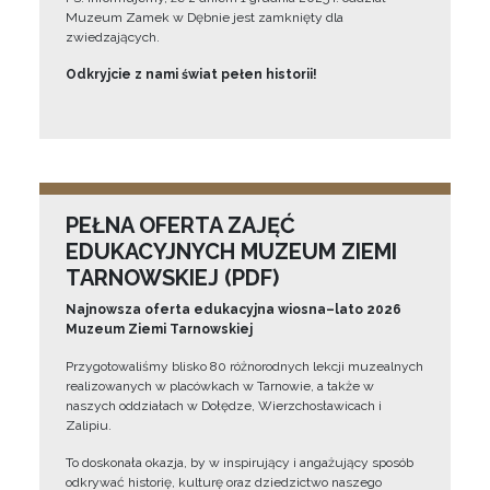
Muzeum Zamek w Dębnie jest zamknięty dla
zwiedzających.
Odkryjcie z nami świat pełen historii!
PEŁNA OFERTA ZAJĘĆ
EDUKACYJNYCH MUZEUM ZIEMI
TARNOWSKIEJ (PDF)
Najnowsza oferta edukacyjna wiosna–lato 2026
Muzeum Ziemi Tarnowskiej
Przygotowaliśmy blisko 80 różnorodnych lekcji muzealnych
realizowanych w placówkach w Tarnowie, a także w
naszych oddziałach w Dołędze, Wierzchosławicach i
Zalipiu.
To doskonała okazja, by w inspirujący i angażujący sposób
odkrywać historię, kulturę oraz dziedzictwo naszego