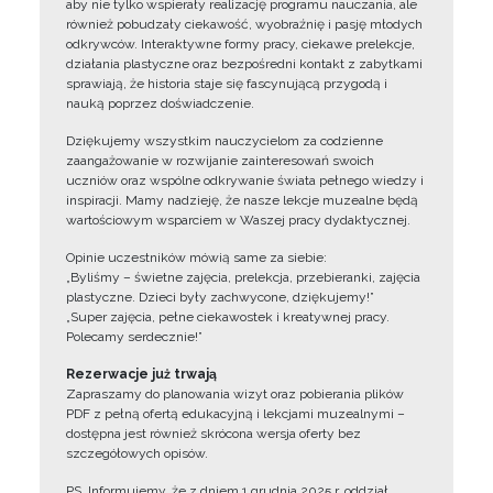
aby nie tylko wspierały realizację programu nauczania, ale
również pobudzały ciekawość, wyobraźnię i pasję młodych
odkrywców. Interaktywne formy pracy, ciekawe prelekcje,
działania plastyczne oraz bezpośredni kontakt z zabytkami
sprawiają, że historia staje się fascynującą przygodą i
nauką poprzez doświadczenie.
Dziękujemy wszystkim nauczycielom za codzienne
zaangażowanie w rozwijanie zainteresowań swoich
uczniów oraz wspólne odkrywanie świata pełnego wiedzy i
inspiracji. Mamy nadzieję, że nasze lekcje muzealne będą
wartościowym wsparciem w Waszej pracy dydaktycznej.
Opinie uczestników mówią same za siebie:
„Byliśmy – świetne zajęcia, prelekcja, przebieranki, zajęcia
plastyczne. Dzieci były zachwycone, dziękujemy!”
„Super zajęcia, pełne ciekawostek i kreatywnej pracy.
Polecamy serdecznie!”
Rezerwacje już trwają
Zapraszamy do planowania wizyt oraz pobierania plików
PDF z pełną ofertą edukacyjną i lekcjami muzealnymi –
dostępna jest również skrócona wersja oferty bez
szczegółowych opisów.
PS. Informujemy, że z dniem 1 grudnia 2025 r. oddział