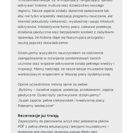
To doskonała okazja, by w inspirujący i angażujący sposób
odkrywać historię, kulturę oraz dziedzictwo naszego
regionu. Nasze zajęcia zostały starannie opracowane tak,
aby nie tylko wspierały realizację programu nauczania, ale
również pobudzały ciekawość, wyobraźnię i pasję młodych
odkrywców. Interaktywne formy pracy, ciekawe prelekcje,
działania plastyczne oraz bezpośredni kontakt z zabytkami
sprawiają, że historia staje się fascynującą przygodą i
nauką poprzez doświadczenie.
Dziękujemy wszystkim nauczycielom za codzienne
zaangażowanie w rozwijanie zainteresowań swoich
uczniów oraz wspólne odkrywanie świata pełnego wiedzy i
inspiracji. Mamy nadzieję, że nasze lekcje muzealne będą
wartościowym wsparciem w Waszej pracy dydaktycznej.
Opinie uczestników mówią same za siebie:
„Byliśmy – świetne zajęcia, prelekcja, przebieranki, zajęcia
plastyczne. Dzieci były zachwycone, dziękujemy!”
„Super zajęcia, pełne ciekawostek i kreatywnej pracy.
Polecamy serdecznie!”
Rezerwacje już trwają
Zapraszamy do planowania wizyt oraz pobierania plików
PDF z pełną ofertą edukacyjną i lekcjami muzealnymi –
dostępna jest również skrócona wersja oferty bez