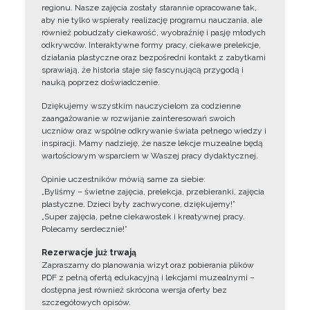
regionu. Nasze zajęcia zostały starannie opracowane tak,
aby nie tylko wspierały realizację programu nauczania, ale
również pobudzały ciekawość, wyobraźnię i pasję młodych
odkrywców. Interaktywne formy pracy, ciekawe prelekcje,
działania plastyczne oraz bezpośredni kontakt z zabytkami
sprawiają, że historia staje się fascynującą przygodą i
nauką poprzez doświadczenie.
Dziękujemy wszystkim nauczycielom za codzienne
zaangażowanie w rozwijanie zainteresowań swoich
uczniów oraz wspólne odkrywanie świata pełnego wiedzy i
inspiracji. Mamy nadzieję, że nasze lekcje muzealne będą
wartościowym wsparciem w Waszej pracy dydaktycznej.
Opinie uczestników mówią same za siebie:
„Byliśmy – świetne zajęcia, prelekcja, przebieranki, zajęcia
plastyczne. Dzieci były zachwycone, dziękujemy!”
„Super zajęcia, pełne ciekawostek i kreatywnej pracy.
Polecamy serdecznie!”
Rezerwacje już trwają
Zapraszamy do planowania wizyt oraz pobierania plików
PDF z pełną ofertą edukacyjną i lekcjami muzealnymi –
dostępna jest również skrócona wersja oferty bez
szczegółowych opisów.