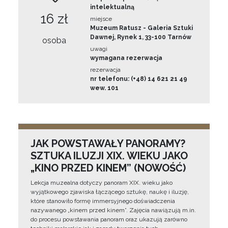
intelektualną
16 zł
miejsce
Muzeum Ratusz - Galeria Sztuki
Dawnej, Rynek 1, 33-100 Tarnów
osoba
uwagi
wymagana rezerwacja
rezerwacja
nr telefonu: (+48) 14 621 21 49
wew. 101
JAK POWSTAWAŁY PANORAMY?
SZTUKA ILUZJI XIX. WIEKU JAKO
„KINO PRZED KINEM” (NOWOŚĆ)
Lekcja muzealna dotyczy panoram XIX. wieku jako
wyjątkowego zjawiska łączącego sztukę, naukę i iluzję,
które stanowiło formę immersyjnego doświadczenia
nazywanego „kinem przed kinem”. Zajęcia nawiązują m.in.
do procesu powstawania panoram oraz ukazują zarówno