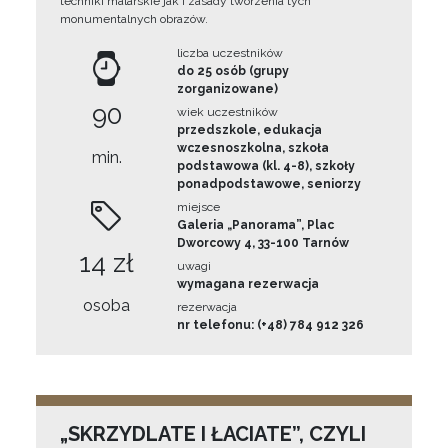
techniki malarskie jak i zasady tworzenia tych
monumentalnych obrazów.
liczba uczestników
do 25 osób (grupy
zorganizowane)
90
wiek uczestników
przedszkole, edukacja
wczesnoszkolna, szkoła
min.
podstawowa (kl. 4-8), szkoły
ponadpodstawowe, seniorzy
miejsce
Galeria „Panorama”, Plac
Dworcowy 4, 33-100 Tarnów
14 zł
uwagi
wymagana rezerwacja
osoba
rezerwacja
nr telefonu: (+48) 784 912 326
„SKRZYDLATE I ŁACIATE”, CZYLI