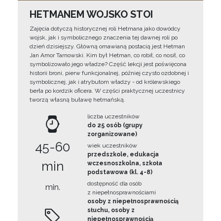
HETMANEM WOJSKO STOI
Zajęcia dotyczą historycznej roli Hetmana jako dowódcy
wojsk, jak i symbolicznego znaczenia tej dawnej roli po
dzień dzisiejszy. Główną omawianą postacią jest Hetman
Jan Amor Tarnowski. Kim był Hetman, co robił, co nosił, co
symbolizowało jego władze? Część lekcji jest poświęcona
historii broni, pierw funkcjonalnej, później czysto ozdobnej i
symbolicznej, jak i atrybutom władzy - od królewskiego
berła po kordzik oficera. W części praktycznej uczestnicy
tworzą własną buławę hetmańską.
liczba uczestników
do 25 osób (grupy
zorganizowane)
45-60
wiek uczestników
przedszkole, edukacja
min
wczesnoszkolna, szkoła
podstawowa (kl. 4-8)
dostępność dla osób
min.
z niepełnosprawnościami
osoby z niepełnosprawnością
słuchu, osoby z
niepełnosprawnością