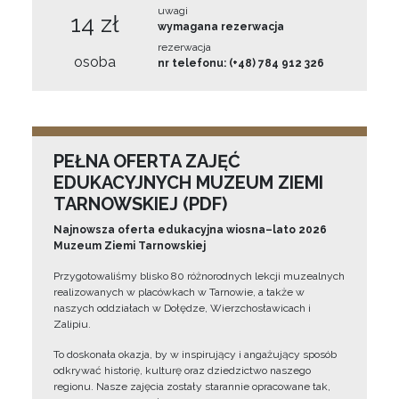
uwagi
14 zł
wymagana rezerwacja
rezerwacja
osoba
nr telefonu: (+48) 784 912 326
PEŁNA OFERTA ZAJĘĆ
EDUKACYJNYCH MUZEUM ZIEMI
TARNOWSKIEJ (PDF)
Najnowsza oferta edukacyjna wiosna–lato 2026
Muzeum Ziemi Tarnowskiej
Przygotowaliśmy blisko 80 różnorodnych lekcji muzealnych
realizowanych w placówkach w Tarnowie, a także w
naszych oddziałach w Dołędze, Wierzchosławicach i
Zalipiu.
To doskonała okazja, by w inspirujący i angażujący sposób
odkrywać historię, kulturę oraz dziedzictwo naszego
regionu. Nasze zajęcia zostały starannie opracowane tak,