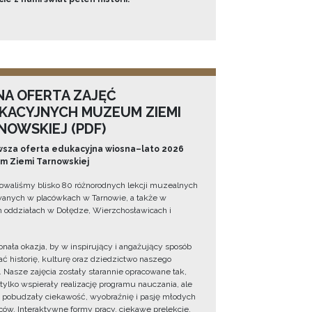
NA OFERTA ZAJĘĆ
KACYJNYCH MUZEUM ZIEMI
NOWSKIEJ (PDF)
sza oferta edukacyjna wiosna–lato 2026
 Ziemi Tarnowskiej
owaliśmy blisko 80 różnorodnych lekcji muzealnych
wanych w placówkach w Tarnowie, a także w
 oddziałach w Dołędze, Wierzchosławicach i
onała okazja, by w inspirujący i angażujący sposób
ć historię, kulturę oraz dziedzictwo naszego
. Nasze zajęcia zostały starannie opracowane tak,
 tylko wspierały realizację programu nauczania, ale
 pobudzały ciekawość, wyobraźnię i pasję młodych
ów. Interaktywne formy pracy, ciekawe prelekcje,