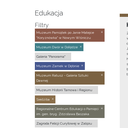
Edukacja
Filtry
Muzeum Pamiątek po Janie Matejce
"Koryznówka" w Nowym Wiśniczu
Muzeum Dwór w Dołędze
Galeria "Panorama"
Muzeum Zamek w Dębnie
Muzeum Ratusz - Galeria Sztuki
Dawnej
Muzeum Historii Tarnowa i Regionu
Siedziba
Regionalne Centrum Edukacji o Pamięci
im. gen. bryg. Zdzisława Baszaka
Zagroda Felicji Curyłowej w Zalipiu