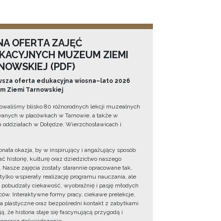
NA OFERTA ZAJĘĆ
KACYJNYCH MUZEUM ZIEMI
NOWSKIEJ (PDF)
sza oferta edukacyjna wiosna–lato 2026
 Ziemi Tarnowskiej
owaliśmy blisko 80 różnorodnych lekcji muzealnych
wanych w placówkach w Tarnowie, a także w
 oddziałach w Dołędze, Wierzchosławicach i
onała okazja, by w inspirujący i angażujący sposób
ć historię, kulturę oraz dziedzictwo naszego
. Nasze zajęcia zostały starannie opracowane tak,
 tylko wspierały realizację programu nauczania, ale
 pobudzały ciekawość, wyobraźnię i pasję młodych
ów. Interaktywne formy pracy, ciekawe prelekcje,
ia plastyczne oraz bezpośredni kontakt z zabytkami
ą, że historia staje się fascynującą przygodą i