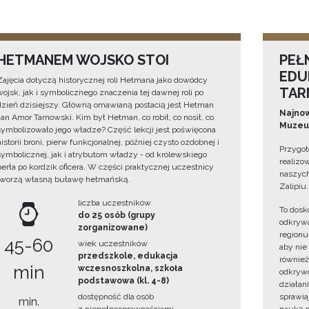
HETMANEM WOJSKO STOI
PEŁ
EDU
Zajęcia dotyczą historycznej roli Hetmana jako dowódcy
TAR
wojsk, jak i symbolicznego znaczenia tej dawnej roli po
dzień dzisiejszy. Główną omawianą postacią jest Hetman
Najnow
Jan Amor Tarnowski. Kim był Hetman, co robił, co nosił, co
Muzeum
symbolizowało jego władze? Część lekcji jest poświęcona
historii broni, pierw funkcjonalnej, później czysto ozdobnej i
Przygot
symbolicznej, jak i atrybutom władzy - od królewskiego
realizo
berła po kordzik oficera. W części praktycznej uczestnicy
naszych
tworzą własną buławę hetmańską.
Zalipiu.
liczba uczestników
To dosk
do 25 osób (grupy
odkrywa
zorganizowane)
regionu
45-60
wiek uczestników
aby nie
przedszkole, edukacja
również
min
wczesnoszkolna, szkoła
odkrywc
podstawowa (kl. 4-8)
działan
dostępność dla osób
sprawiaj
min.