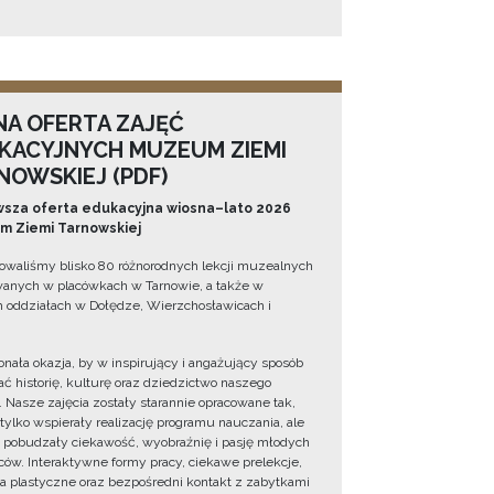
NA OFERTA ZAJĘĆ
KACYJNYCH MUZEUM ZIEMI
NOWSKIEJ (PDF)
sza oferta edukacyjna wiosna–lato 2026
 Ziemi Tarnowskiej
owaliśmy blisko 80 różnorodnych lekcji muzealnych
wanych w placówkach w Tarnowie, a także w
 oddziałach w Dołędze, Wierzchosławicach i
onała okazja, by w inspirujący i angażujący sposób
ć historię, kulturę oraz dziedzictwo naszego
. Nasze zajęcia zostały starannie opracowane tak,
 tylko wspierały realizację programu nauczania, ale
 pobudzały ciekawość, wyobraźnię i pasję młodych
ów. Interaktywne formy pracy, ciekawe prelekcje,
ia plastyczne oraz bezpośredni kontakt z zabytkami