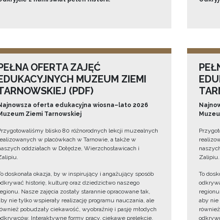
PEŁNA OFERTA ZAJĘĆ
PEŁ
EDUKACYJNYCH MUZEUM ZIEMI
EDU
TARNOWSKIEJ (PDF)
TAR
Najnowsza oferta edukacyjna wiosna–lato 2026
Najnow
Muzeum Ziemi Tarnowskiej
Muzeum
Przygotowaliśmy blisko 80 różnorodnych lekcji muzealnych
Przygot
realizowanych w placówkach w Tarnowie, a także w
realizo
naszych oddziałach w Dołędze, Wierzchosławicach i
naszych
Zalipiu.
Zalipiu.
To doskonała okazja, by w inspirujący i angażujący sposób
To dosk
odkrywać historię, kulturę oraz dziedzictwo naszego
odkrywa
regionu. Nasze zajęcia zostały starannie opracowane tak,
regionu
aby nie tylko wspierały realizację programu nauczania, ale
aby nie
również pobudzały ciekawość, wyobraźnię i pasję młodych
również
odkrywców. Interaktywne formy pracy, ciekawe prelekcje,
odkrywc