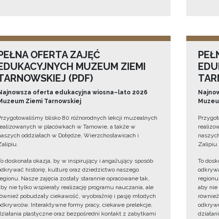
PEŁNA OFERTA ZAJĘĆ
PEŁ
EDUKACYJNYCH MUZEUM ZIEMI
EDU
TARNOWSKIEJ (PDF)
TAR
Najnowsza oferta edukacyjna wiosna–lato 2026
Najnow
Muzeum Ziemi Tarnowskiej
Muzeum
Przygotowaliśmy blisko 80 różnorodnych lekcji muzealnych
Przygot
realizowanych w placówkach w Tarnowie, a także w
realizo
naszych oddziałach w Dołędze, Wierzchosławicach i
naszych
Zalipiu.
Zalipiu.
To doskonała okazja, by w inspirujący i angażujący sposób
To dosk
odkrywać historię, kulturę oraz dziedzictwo naszego
odkrywa
regionu. Nasze zajęcia zostały starannie opracowane tak,
regionu
aby nie tylko wspierały realizację programu nauczania, ale
aby nie
również pobudzały ciekawość, wyobraźnię i pasję młodych
również
odkrywców. Interaktywne formy pracy, ciekawe prelekcje,
odkrywc
działania plastyczne oraz bezpośredni kontakt z zabytkami
działan