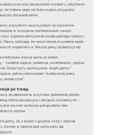
ia plastyczne oraz bezpośredni kontakt z zabytkami
ą, że historia staje się fascynującą przygodą i
oprzez doświadczenie.
jemy wszystkim nauczycielom za codzienne
owanie w rozwijanie zainteresowań swoich
 oraz wspólne odkrywanie świata pełnego wiedzy i
cji. Mamy nadzieję, że nasze lekcje muzealne będą
iowym wsparciem w Waszej pracy dydaktycznej.
uczestników mówią same za siebie:
 – świetne zajęcia, prelekcja, przebieranki, zajęcia
zne. Dzieci były zachwycone, dziękujemy!”
zajęcia, pełne ciekawostek i kreatywnej pracy.
y serdecznie!”
acje już trwają
amy do planowania wizyt oraz pobierania plików
ełną ofertą edukacyjną i lekcjami muzealnymi –
a jest również skrócona wersja oferty bez
łowych opisów.
ormujemy, że z dniem 1 grudnia 2025 r. oddział
 Zamek w Dębnie jest zamknięty dla
jących.