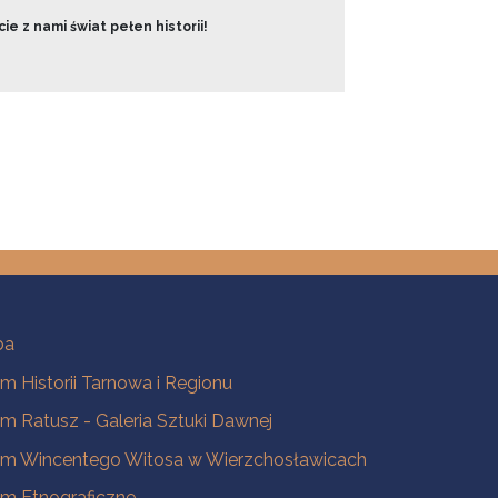
ie z nami świat pełen historii!
ba
 Historii Tarnowa i Regionu
 Ratusz - Galeria Sztuki Dawnej
m Wincentego Witosa w Wierzchosławicach
m Etnograficzne