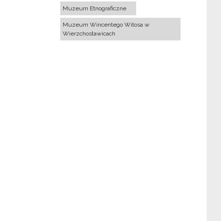
Muzeum Etnograficzne
Muzeum Wincentego Witosa w
Wierzchosławicach