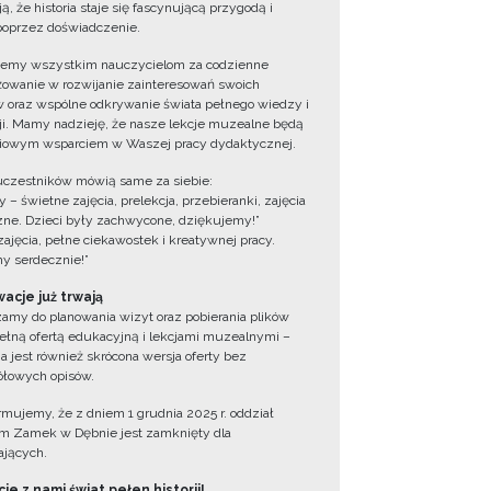
ą, że historia staje się fascynującą przygodą i
oprzez doświadczenie.
jemy wszystkim nauczycielom za codzienne
owanie w rozwijanie zainteresowań swoich
 oraz wspólne odkrywanie świata pełnego wiedzy i
cji. Mamy nadzieję, że nasze lekcje muzealne będą
iowym wsparciem w Waszej pracy dydaktycznej.
uczestników mówią same za siebie:
 – świetne zajęcia, prelekcja, przebieranki, zajęcia
zne. Dzieci były zachwycone, dziękujemy!”
zajęcia, pełne ciekawostek i kreatywnej pracy.
y serdecznie!”
acje już trwają
amy do planowania wizyt oraz pobierania plików
ełną ofertą edukacyjną i lekcjami muzealnymi –
a jest również skrócona wersja oferty bez
łowych opisów.
ormujemy, że z dniem 1 grudnia 2025 r. oddział
 Zamek w Dębnie jest zamknięty dla
jących.
ie z nami świat pełen historii!