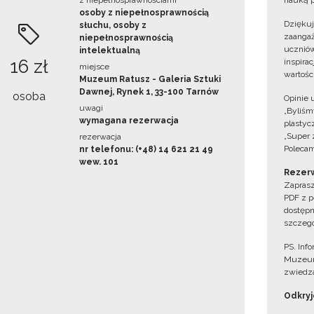
z niepełnosprawnościami
nauką p
osoby z niepełnosprawnością
Dzięku
słuchu, osoby z
zaangaż
niepełnosprawnością
uczniów
intelektualną
16 zł
inspira
miejsce
wartośc
Muzeum Ratusz - Galeria Sztuki
Dawnej, Rynek 1, 33-100 Tarnów
osoba
Opinie 
uwagi
„Byliśmy
wymagana rezerwacja
plastyc
„Super 
rezerwacja
Polecam
nr telefonu: (+48) 14 621 21 49
wew. 101
Rezerw
Zaprasz
PDF z p
dostępn
szczegó
PS. Inf
Muzeum
zwiedza
Odkryjc