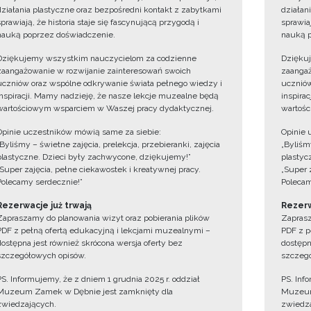
działania plastyczne oraz bezpośredni kontakt z zabytkami
działan
sprawiają, że historia staje się fascynującą przygodą i
sprawiaj
nauką poprzez doświadczenie.
nauką p
Dziękujemy wszystkim nauczycielom za codzienne
Dzięku
zaangażowanie w rozwijanie zainteresowań swoich
zaangaż
uczniów oraz wspólne odkrywanie świata pełnego wiedzy i
uczniów
inspiracji. Mamy nadzieję, że nasze lekcje muzealne będą
inspira
wartościowym wsparciem w Waszej pracy dydaktycznej.
wartośc
Opinie uczestników mówią same za siebie:
Opinie 
„Byliśmy – świetne zajęcia, prelekcja, przebieranki, zajęcia
„Byliśmy
plastyczne. Dzieci były zachwycone, dziękujemy!”
plastyc
„Super zajęcia, pełne ciekawostek i kreatywnej pracy.
„Super 
Polecamy serdecznie!”
Polecam
Rezerwacje już trwają
Rezerw
Zapraszamy do planowania wizyt oraz pobierania plików
Zaprasz
PDF z pełną ofertą edukacyjną i lekcjami muzealnymi –
PDF z p
dostępna jest również skrócona wersja oferty bez
dostępn
szczegółowych opisów.
szczegó
PS. Informujemy, że z dniem 1 grudnia 2025 r. oddział
PS. Inf
Muzeum Zamek w Dębnie jest zamknięty dla
Muzeum
zwiedzających.
zwiedza