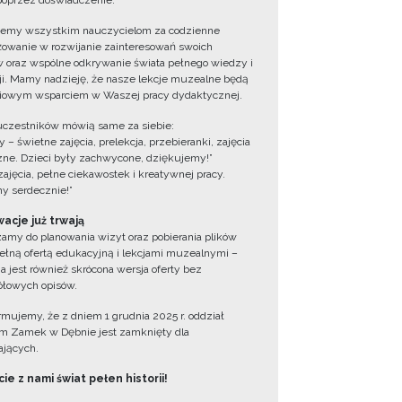
oprzez doświadczenie.
jemy wszystkim nauczycielom za codzienne
owanie w rozwijanie zainteresowań swoich
 oraz wspólne odkrywanie świata pełnego wiedzy i
cji. Mamy nadzieję, że nasze lekcje muzealne będą
iowym wsparciem w Waszej pracy dydaktycznej.
uczestników mówią same za siebie:
 – świetne zajęcia, prelekcja, przebieranki, zajęcia
zne. Dzieci były zachwycone, dziękujemy!”
zajęcia, pełne ciekawostek i kreatywnej pracy.
y serdecznie!”
acje już trwają
amy do planowania wizyt oraz pobierania plików
ełną ofertą edukacyjną i lekcjami muzealnymi –
a jest również skrócona wersja oferty bez
łowych opisów.
ormujemy, że z dniem 1 grudnia 2025 r. oddział
 Zamek w Dębnie jest zamknięty dla
jących.
ie z nami świat pełen historii!