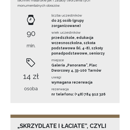
techniki malarskie jak i zasady tworzenia tych
monumentalnych obrazów.
liczba uczestników
do 25 osób (grupy
zorganizowane)
90
wiek uczestników
przedszkole, edukacja
wczesnoszkolna, szkoła
min.
podstawowa (kl. 4-8), szkoły
ponadpodstawowe, seniorzy
miejsce
Galeria „Panorama”, Plac
Dworcowy 4, 33-100 Tarnów
14 zł
uwagi
wymagana rezerwacja
osoba
rezerwacja
nr telefonu: (+48) 784 912 326
„SKRZYDLATE I ŁACIATE”, CZYLI