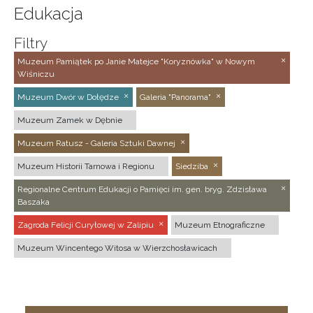
Edukacja
Filtry
Muzeum Pamiątek po Janie Matejce "Koryznówka" w Nowym
Wiśniczu
Muzeum Dwór w Dołędze
Galeria "Panorama"
Muzeum Zamek w Dębnie
Muzeum Ratusz - Galeria Sztuki Dawnej
Muzeum Historii Tarnowa i Regionu
Siedziba
Regionalne Centrum Edukacji o Pamięci im. gen. bryg. Zdzisława
Baszaka
Zagroda Felicji Curyłowej w Zalipiu
Muzeum Etnograficzne
Muzeum Wincentego Witosa w Wierzchosławicach