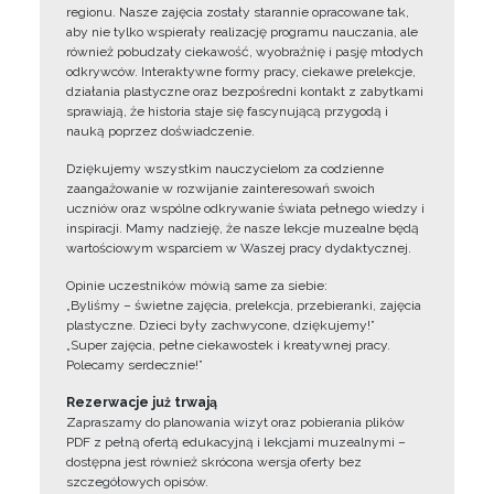
regionu. Nasze zajęcia zostały starannie opracowane tak,
aby nie tylko wspierały realizację programu nauczania, ale
również pobudzały ciekawość, wyobraźnię i pasję młodych
odkrywców. Interaktywne formy pracy, ciekawe prelekcje,
działania plastyczne oraz bezpośredni kontakt z zabytkami
sprawiają, że historia staje się fascynującą przygodą i
nauką poprzez doświadczenie.
Dziękujemy wszystkim nauczycielom za codzienne
zaangażowanie w rozwijanie zainteresowań swoich
uczniów oraz wspólne odkrywanie świata pełnego wiedzy i
inspiracji. Mamy nadzieję, że nasze lekcje muzealne będą
wartościowym wsparciem w Waszej pracy dydaktycznej.
Opinie uczestników mówią same za siebie:
„Byliśmy – świetne zajęcia, prelekcja, przebieranki, zajęcia
plastyczne. Dzieci były zachwycone, dziękujemy!”
„Super zajęcia, pełne ciekawostek i kreatywnej pracy.
Polecamy serdecznie!”
Rezerwacje już trwają
Zapraszamy do planowania wizyt oraz pobierania plików
PDF z pełną ofertą edukacyjną i lekcjami muzealnymi –
dostępna jest również skrócona wersja oferty bez
szczegółowych opisów.