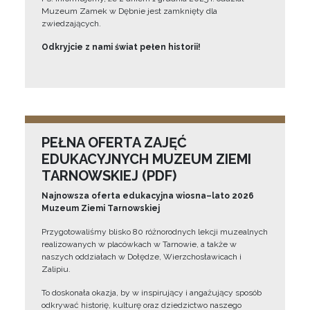
Muzeum Zamek w Dębnie jest zamknięty dla
zwiedzających.
Odkryjcie z nami świat pełen historii!
PEŁNA OFERTA ZAJĘĆ
EDUKACYJNYCH MUZEUM ZIEMI
TARNOWSKIEJ (PDF)
Najnowsza oferta edukacyjna wiosna–lato 2026
Muzeum Ziemi Tarnowskiej
Przygotowaliśmy blisko 80 różnorodnych lekcji muzealnych
realizowanych w placówkach w Tarnowie, a także w
naszych oddziałach w Dołędze, Wierzchosławicach i
Zalipiu.
To doskonała okazja, by w inspirujący i angażujący sposób
odkrywać historię, kulturę oraz dziedzictwo naszego