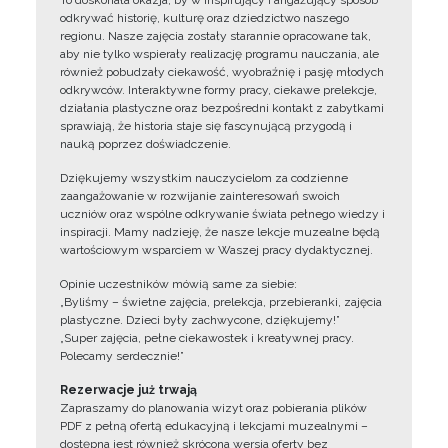
To doskonała okazja, by w inspirujący i angażujący sposób
odkrywać historię, kulturę oraz dziedzictwo naszego
regionu. Nasze zajęcia zostały starannie opracowane tak,
aby nie tylko wspierały realizację programu nauczania, ale
również pobudzały ciekawość, wyobraźnię i pasję młodych
odkrywców. Interaktywne formy pracy, ciekawe prelekcje,
działania plastyczne oraz bezpośredni kontakt z zabytkami
sprawiają, że historia staje się fascynującą przygodą i
nauką poprzez doświadczenie.
Dziękujemy wszystkim nauczycielom za codzienne
zaangażowanie w rozwijanie zainteresowań swoich
uczniów oraz wspólne odkrywanie świata pełnego wiedzy i
inspiracji. Mamy nadzieję, że nasze lekcje muzealne będą
wartościowym wsparciem w Waszej pracy dydaktycznej.
Opinie uczestników mówią same za siebie:
„Byliśmy – świetne zajęcia, prelekcja, przebieranki, zajęcia
plastyczne. Dzieci były zachwycone, dziękujemy!”
„Super zajęcia, pełne ciekawostek i kreatywnej pracy.
Polecamy serdecznie!”
Rezerwacje już trwają
Zapraszamy do planowania wizyt oraz pobierania plików
PDF z pełną ofertą edukacyjną i lekcjami muzealnymi –
dostępna jest również skrócona wersja oferty bez