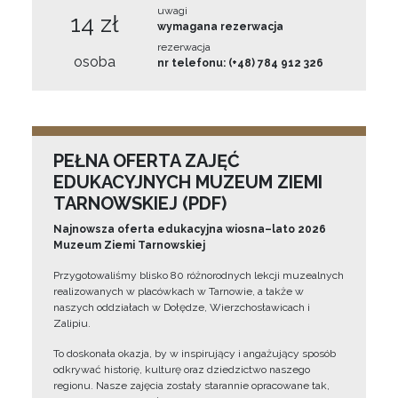
uwagi
14 zł
wymagana rezerwacja
rezerwacja
osoba
nr telefonu: (+48) 784 912 326
PEŁNA OFERTA ZAJĘĆ
EDUKACYJNYCH MUZEUM ZIEMI
TARNOWSKIEJ (PDF)
Najnowsza oferta edukacyjna wiosna–lato 2026
Muzeum Ziemi Tarnowskiej
Przygotowaliśmy blisko 80 różnorodnych lekcji muzealnych
realizowanych w placówkach w Tarnowie, a także w
naszych oddziałach w Dołędze, Wierzchosławicach i
Zalipiu.
To doskonała okazja, by w inspirujący i angażujący sposób
odkrywać historię, kulturę oraz dziedzictwo naszego
regionu. Nasze zajęcia zostały starannie opracowane tak,