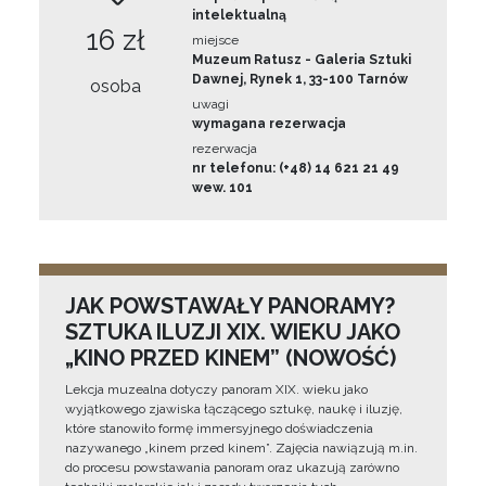
intelektualną
16 zł
miejsce
Muzeum Ratusz - Galeria Sztuki
Dawnej, Rynek 1, 33-100 Tarnów
osoba
uwagi
wymagana rezerwacja
rezerwacja
nr telefonu: (+48) 14 621 21 49
wew. 101
JAK POWSTAWAŁY PANORAMY?
SZTUKA ILUZJI XIX. WIEKU JAKO
„KINO PRZED KINEM” (NOWOŚĆ)
Lekcja muzealna dotyczy panoram XIX. wieku jako
wyjątkowego zjawiska łączącego sztukę, naukę i iluzję,
które stanowiło formę immersyjnego doświadczenia
nazywanego „kinem przed kinem”. Zajęcia nawiązują m.in.
do procesu powstawania panoram oraz ukazują zarówno