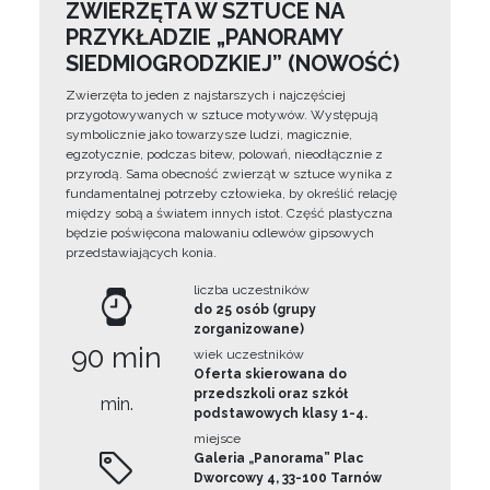
ZWIERZĘTA W SZTUCE NA
PRZYKŁADZIE „PANORAMY
SIEDMIOGRODZKIEJ” (NOWOŚĆ)
Zwierzęta to jeden z najstarszych i najczęściej
przygotowywanych w sztuce motywów. Występują
symbolicznie jako towarzysze ludzi, magicznie,
egzotycznie, podczas bitew, polowań, nieodłącznie z
przyrodą. Sama obecność zwierząt w sztuce wynika z
fundamentalnej potrzeby człowieka, by określić relację
między sobą a światem innych istot. Część plastyczna
będzie poświęcona malowaniu odlewów gipsowych
przedstawiających konia.
liczba uczestników
do 25 osób (grupy
zorganizowane)
90 min
wiek uczestników
Oferta skierowana do
przedszkoli oraz szkół
min.
podstawowych klasy 1-4.
miejsce
Galeria „Panorama” Plac
Dworcowy 4, 33-100 Tarnów