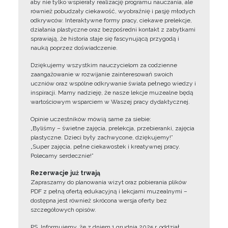
aby nie tylko wspierały realizację programu nauczania, ale
również pobudzały ciekawość, wyobraźnię i pasję młodych
odkrywców. Interaktywne formy pracy, ciekawe prelekcje,
działania plastyczne oraz bezpośredni kontakt z zabytkami
sprawiają, że historia staje się fascynującą przygodą i
nauką poprzez doświadczenie.
Dziękujemy wszystkim nauczycielom za codzienne
zaangażowanie w rozwijanie zainteresowań swoich
uczniów oraz wspólne odkrywanie świata pełnego wiedzy i
inspiracji. Mamy nadzieję, że nasze lekcje muzealne będą
wartościowym wsparciem w Waszej pracy dydaktycznej.
Opinie uczestników mówią same za siebie:
„Byliśmy – świetne zajęcia, prelekcja, przebieranki, zajęcia
plastyczne. Dzieci były zachwycone, dziękujemy!”
„Super zajęcia, pełne ciekawostek i kreatywnej pracy.
Polecamy serdecznie!”
Rezerwacje już trwają
Zapraszamy do planowania wizyt oraz pobierania plików
PDF z pełną ofertą edukacyjną i lekcjami muzealnymi –
dostępna jest również skrócona wersja oferty bez
szczegółowych opisów.
PS. Informujemy, że z dniem 1 grudnia 2025 r. oddział