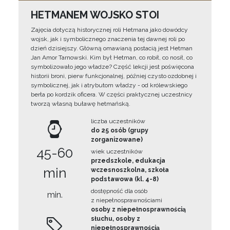
HETMANEM WOJSKO STOI
Zajęcia dotyczą historycznej roli Hetmana jako dowódcy
wojsk, jak i symbolicznego znaczenia tej dawnej roli po
dzień dzisiejszy. Główną omawianą postacią jest Hetman
Jan Amor Tarnowski. Kim był Hetman, co robił, co nosił, co
symbolizowało jego władze? Część lekcji jest poświęcona
historii broni, pierw funkcjonalnej, później czysto ozdobnej i
symbolicznej, jak i atrybutom władzy - od królewskiego
berła po kordzik oficera. W części praktycznej uczestnicy
tworzą własną buławę hetmańską.
liczba uczestników
do 25 osób (grupy
zorganizowane)
45-60
wiek uczestników
przedszkole, edukacja
min
wczesnoszkolna, szkoła
podstawowa (kl. 4-8)
dostępność dla osób
min.
z niepełnosprawnościami
osoby z niepełnosprawnością
słuchu, osoby z
niepełnosprawnością