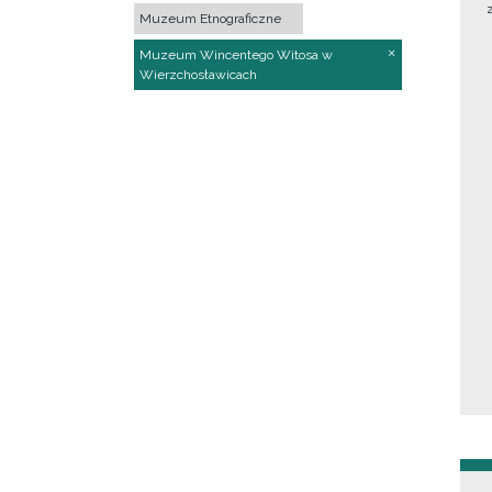
Muzeum Etnograficzne
Muzeum Wincentego Witosa w
Wierzchosławicach