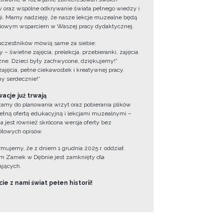
 oraz wspólne odkrywanie świata pełnego wiedzy i
cji. Mamy nadzieję, że nasze lekcje muzealne będą
iowym wsparciem w Waszej pracy dydaktycznej.
uczestników mówią same za siebie:
 – świetne zajęcia, prelekcja, przebieranki, zajęcia
zne. Dzieci były zachwycone, dziękujemy!”
zajęcia, pełne ciekawostek i kreatywnej pracy.
y serdecznie!”
acje już trwają
amy do planowania wizyt oraz pobierania plików
ełną ofertą edukacyjną i lekcjami muzealnymi –
a jest również skrócona wersja oferty bez
łowych opisów.
ormujemy, że z dniem 1 grudnia 2025 r. oddział
 Zamek w Dębnie jest zamknięty dla
jących.
ie z nami świat pełen historii!