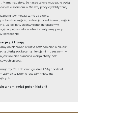
cji. Mamy nadzieję, że nasze lekcje muzealne będą
iowym wsparciem w Waszej pracy dydaktycznej.
uczestników mówią same za siebie:
 – świetne zajęcia, prelekcja, przebieranki, zajęcia
zne. Dzieci były zachwycone, dziękujemy!”
zajęcia, pełne ciekawostek i kreatywnej pracy.
y serdecznie!”
acje już trwają
amy do planowania wizyt oraz pobierania plików
ełną ofertą edukacyjną i lekcjami muzealnymi –
a jest również skrócona wersja oferty bez
łowych opisów.
ormujemy, że z dniem 1 grudnia 2025 r. oddział
 Zamek w Dębnie jest zamknięty dla
jących.
ie z nami świat pełen historii!