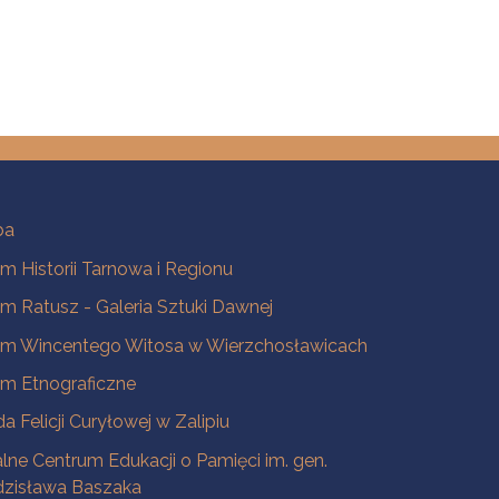
ba
 Historii Tarnowa i Regionu
 Ratusz - Galeria Sztuki Dawnej
m Wincentego Witosa w Wierzchosławicach
m Etnograficzne
a Felicji Curyłowej w Zalipiu
lne Centrum Edukacji o Pamięci im. gen.
dzisława Baszaka