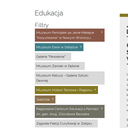
Edukacja
Filtry
Muzeum Pamiątek po Janie Matejce
"Koryznówka" w Nowym Wiśniczu
Muzeum Dwór w Dołędze
Galeria "Panorama"
Muzeum Zamek w Dębnie
Muzeum Ratusz - Galeria Sztuki
Dawnej
Muzeum Historii Tarnowa i Regionu
Siedziba
Regionalne Centrum Edukacji o Pamięci
im. gen. bryg. Zdzisława Baszaka
Zagroda Felicji Curyłowej w Zalipiu