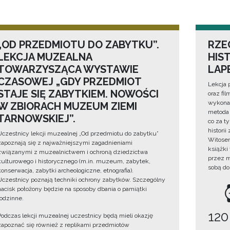
„OD PRZEDMIOTU DO ZABYTKU”.
RZE
LEKCJA MUZEALNA
HIS
TOWARZYSZĄCA WYSTAWIE
LAP
CZASOWEJ „GDY PRZEDMIOT
Lekcja 
STAJE SIĘ ZABYTKIEM. NOWOŚCI
oraz fi
wykonan
W ZBIORACH MUZEUM ZIEMI
metoda 
TARNOWSKIEJ”.
co za t
histori
Uczestnicy lekcji muzealnej „Od przedmiotu do zabytku”
Witosem
zapoznają się z najważniejszymi zagadnieniami
książki
związanymi z muzealnictwem i ochroną dziedzictwa
przez m
kulturowego i historycznego (m.in. muzeum, zabytek,
sobą do
konserwacja, zabytki archeologiczne, etnografia).
Uczestnicy poznają techniki ochrony zabytków. Szczególny
nacisk położony będzie na sposoby dbania o pamiątki
rodzinne.
120
Podczas lekcji muzealnej uczestnicy będą mieli okazję
zapoznać się również z replikami przedmiotów