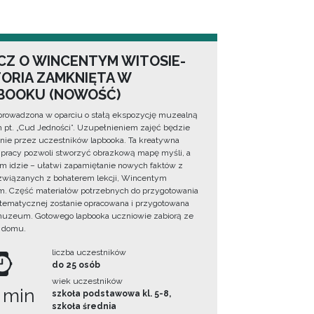
CZ O WINCENTYM WITOSIE-
TORIA ZAMKNIĘTA W
BOOKU (NOWOŚĆ)
prowadzona w oparciu o stałą ekspozycję muzealną
lm pt. „Cud Jedności”. Uzupełnieniem zajęć będzie
ie przez uczestników lapbooka. Ta kreatywna
pracy pozwoli stworzyć obrazkową mapę myśli, a
ym idzie – ułatwi zapamiętanie nowych faktów z
i związanych z bohaterem lekcji, Wincentym
. Część materiałów potrzebnych do przygotowania
 tematycznej zostanie opracowana i przygotowana
uzeum. Gotowego lapbooka uczniowie zabiorą ze
 domu.
liczba uczestników
do 25 osób
wiek uczestników
 min
szkoła podstawowa kl. 5-8,
szkoła średnia