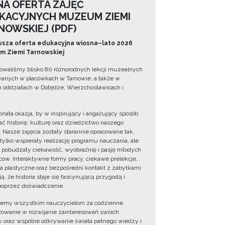
NA OFERTA ZAJĘĆ
KACYJNYCH MUZEUM ZIEMI
NOWSKIEJ (PDF)
sza oferta edukacyjna wiosna–lato 2026
 Ziemi Tarnowskiej
owaliśmy blisko 80 różnorodnych lekcji muzealnych
wanych w placówkach w Tarnowie, a także w
 oddziałach w Dołędze, Wierzchosławicach i
onała okazja, by w inspirujący i angażujący sposób
ć historię, kulturę oraz dziedzictwo naszego
. Nasze zajęcia zostały starannie opracowane tak,
 tylko wspierały realizację programu nauczania, ale
 pobudzały ciekawość, wyobraźnię i pasję młodych
ów. Interaktywne formy pracy, ciekawe prelekcje,
ia plastyczne oraz bezpośredni kontakt z zabytkami
ą, że historia staje się fascynującą przygodą i
oprzez doświadczenie.
jemy wszystkim nauczycielom za codzienne
owanie w rozwijanie zainteresowań swoich
 oraz wspólne odkrywanie świata pełnego wiedzy i