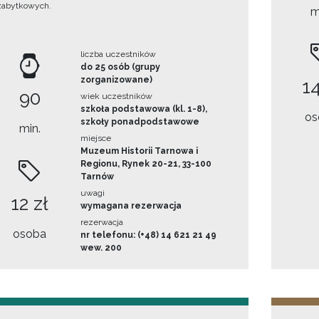
zabytkowych.
m
liczba uczestników
do 25 osób (grupy
zorganizowane)
14
90
wiek uczestników
szkoła podstawowa (kl. 1-8),
os
szkoły ponadpodstawowe
min.
miejsce
Muzeum Historii Tarnowa i
Regionu, Rynek 20-21, 33-100
Tarnów
uwagi
12 zł
wymagana rezerwacja
rezerwacja
osoba
nr telefonu: (+48) 14 621 21 49
wew. 200