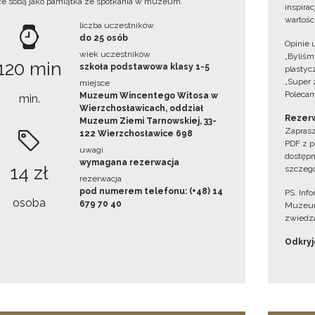
ze sobą jako pamiątka ze spotkania w muzeum.
inspira
wartośc
liczba uczestników
do 25 osób
Opinie 
wiek uczestników
„Byliśmy
120 min
szkoła podstawowa klasy 1-5
plastyc
„Super 
miejsce
Polecam
Muzeum Wincentego Witosa w
min.
Wierzchosławicach, oddział
Rezerw
Muzeum Ziemi Tarnowskiej, 33-
Zaprasz
122 Wierzchosławice 698
PDF z p
uwagi
dostępn
wymagana rezerwacja
14 zł
szczegó
rezerwacja
pod numerem telefonu: (+48) 14
PS. Inf
osoba
679 70 40
Muzeum
zwiedza
Odkryjc