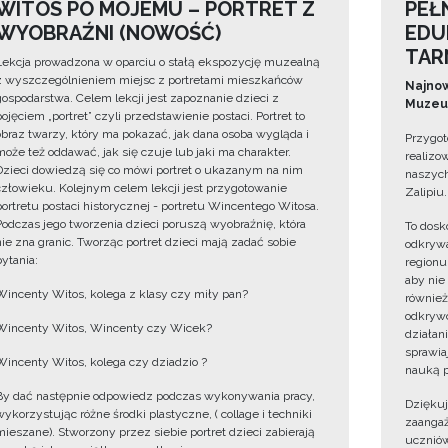
WITOS PO MOJEMU – PORTRET Z
PEŁ
WYOBRAŹNI (NOWOŚĆ)
EDU
TAR
Lekcja prowadzona w oparciu o stałą ekspozycję muzealną
z wyszczególnieniem miejsc z portretami mieszkańców
Najnow
gospodarstwa. Celem lekcji jest zapoznanie dzieci z
Muzeum
pojęciem „portret” czyli przedstawienie postaci. Portret to
obraz twarzy, który ma pokazać, jak dana osoba wygląda i
Przygot
może też oddawać, jak się czuje lub jaki ma charakter.
realizo
Dzieci dowiedzą się co mówi portret o ukazanym na nim
naszych
człowieku. Kolejnym celem lekcji jest przygotowanie
Zalipiu.
portretu postaci historycznej - portretu Wincentego Witosa.
Podczas jego tworzenia dzieci poruszą wyobraźnię, która
To dosk
nie zna granic. Tworząc portret dzieci mają zadać sobie
odkrywa
pytania:
regionu
aby nie
Wincenty Witos, kolega z klasy czy miły pan?
również
odkrywc
Wincenty Witos, Wincenty czy Wicek?
działan
sprawiaj
Wincenty Witos, kolega czy dziadzio ?
nauką p
By dać następnie odpowiedz podczas wykonywania pracy,
Dzięku
wykorzystując różne środki plastyczne, ( collage i techniki
zaangaż
mieszane). Stworzony przez siebie portret dzieci zabierają
uczniów