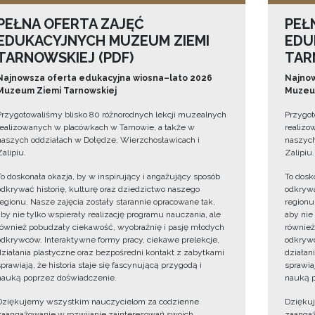
PEŁNA OFERTA ZAJĘĆ
PEŁ
EDUKACYJNYCH MUZEUM ZIEMI
EDU
TARNOWSKIEJ (PDF)
TAR
Najnowsza oferta edukacyjna wiosna–lato 2026
Najnow
Muzeum Ziemi Tarnowskiej
Muzeum
Przygotowaliśmy blisko 80 różnorodnych lekcji muzealnych
Przygot
realizowanych w placówkach w Tarnowie, a także w
realizo
naszych oddziałach w Dołędze, Wierzchosławicach i
naszych
Zalipiu.
Zalipiu.
To doskonała okazja, by w inspirujący i angażujący sposób
To dosk
odkrywać historię, kulturę oraz dziedzictwo naszego
odkrywa
regionu. Nasze zajęcia zostały starannie opracowane tak,
regionu
aby nie tylko wspierały realizację programu nauczania, ale
aby nie
również pobudzały ciekawość, wyobraźnię i pasję młodych
również
odkrywców. Interaktywne formy pracy, ciekawe prelekcje,
odkrywc
działania plastyczne oraz bezpośredni kontakt z zabytkami
działan
sprawiają, że historia staje się fascynującą przygodą i
sprawiaj
nauką poprzez doświadczenie.
nauką p
Dziękujemy wszystkim nauczycielom za codzienne
Dzięku
zaangażowanie w rozwijanie zainteresowań swoich
zaangaż