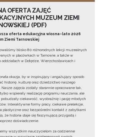
NA OFERTA ZAJĘĆ
KACYJNYCH MUZEUM ZIEMI
NOWSKIEJ (PDF)
sza oferta edukacyjna wiosna–lato 2026
 Ziemi Tarnowskiej
owaliśmy blisko 80 różnorodnych lekcji muzealnych
wanych w placówkach w Tarnowie, a także w
 oddziałach w Dołędze, Wierzchosławicach i
onała okazja, by w inspirujący i angażujący sposób
ć historię, kulturę oraz dziedzictwo naszego
. Nasze zajęcia zostały starannie opracowane tak,
 tylko wspierały realizację programu nauczania, ale
 pobudzały ciekawość, wyobraźnię i pasję młodych
ów. Interaktywne formy pracy, ciekawe prelekcje,
ia plastyczne oraz bezpośredni kontakt z zabytkami
ą, że historia staje się fascynującą przygodą i
oprzez doświadczenie.
jemy wszystkim nauczycielom za codzienne
owanie w rozwijanie zainteresowań swoich