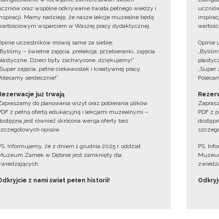
uczniów oraz wspólne odkrywanie świata pełnego wiedzy i
uczniów
inspiracji. Mamy nadzieję, że nasze lekcje muzealne będą
inspira
wartościowym wsparciem w Waszej pracy dydaktycznej.
wartośc
Opinie uczestników mówią same za siebie:
Opinie 
„Byliśmy – świetne zajęcia, prelekcja, przebieranki, zajęcia
„Byliśmy
plastyczne. Dzieci były zachwycone, dziękujemy!”
plastyc
„Super zajęcia, pełne ciekawostek i kreatywnej pracy.
„Super 
Polecamy serdecznie!”
Polecam
Rezerwacje już trwają
Rezerw
Zapraszamy do planowania wizyt oraz pobierania plików
Zaprasz
PDF z pełną ofertą edukacyjną i lekcjami muzealnymi –
PDF z p
dostępna jest również skrócona wersja oferty bez
dostępn
szczegółowych opisów.
szczegó
PS. Informujemy, że z dniem 1 grudnia 2025 r. oddział
PS. Inf
Muzeum Zamek w Dębnie jest zamknięty dla
Muzeum
zwiedzających.
zwiedza
Odkryjcie z nami świat pełen historii!
Odkryjc