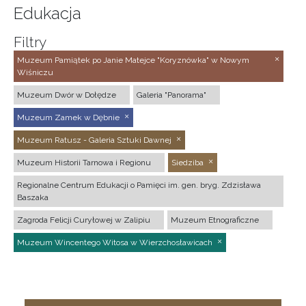
Edukacja
Filtry
Muzeum Pamiątek po Janie Matejce "Koryznówka" w Nowym
Wiśniczu
Muzeum Dwór w Dołędze
Galeria "Panorama"
Muzeum Zamek w Dębnie
Muzeum Ratusz - Galeria Sztuki Dawnej
Muzeum Historii Tarnowa i Regionu
Siedziba
Regionalne Centrum Edukacji o Pamięci im. gen. bryg. Zdzisława
Baszaka
Zagroda Felicji Curyłowej w Zalipiu
Muzeum Etnograficzne
Muzeum Wincentego Witosa w Wierzchosławicach