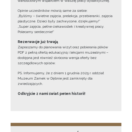
wartościowym wsparciem w Waszej pracy dydaktycznej.
Opinie uczestników mówią same za siebie:
„Byliśmy – świetne zajęcia, prelekcja, przebieranki, zajęcia
plastyczne. Dzieci były zachwycone, dziękujemy!”
„Super zajęcia, pełne ciekawostek i kreatywnej pracy.
Polecamy serdecznie!”
Rezerwacje już trwają
Zapraszamy do planowania wizyt oraz pobierania plików
PDF z pełną ofertą edukacyjną i lekcjami muzealnymi –
dostępna jest również skrócona wersja oferty bez
szczegółowych opisów.
PS. Informujemy, że z dniem 1 grudnia 2025 r. oddział
Muzeum Zamek w Dębnie jest zamknięty dla
zwiedzających.
Odkryjcie z nami świat pełen historii!