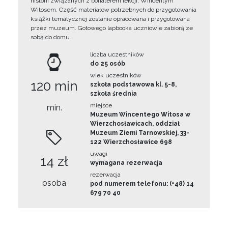
historii związanych z bohaterem lekcji, Wincentym
Witosem. Część materiałów potrzebnych do przygotowania
książki tematycznej zostanie opracowana i przygotowana
przez muzeum. Gotowego lapbooka uczniowie zabiorą ze
sobą do domu.
liczba uczestników
do 25 osób
wiek uczestników
120 min
szkoła podstawowa kl. 5-8,
szkoła średnia
miejsce
min.
Muzeum Wincentego Witosa w
Wierzchosławicach, oddział
Muzeum Ziemi Tarnowskiej, 33-
122 Wierzchosławice 698
uwagi
14 zł
wymagana rezerwacja
rezerwacja
osoba
pod numerem telefonu: (+48) 14
679 70 40