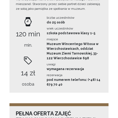
mieszane). Stworzony przez siebie portret dzieci zabierają
ze sobą jako pamiątka ze spotkania w muzeum.
liczba uczestników
do 25 osób
wiek uczestników
120 min
szkoła podstawowa klasy 1-5
miejsce
Muzeum Wincentego Witosa w
min.
Wierzchosławicach, oddział
Muzeum Ziemi Tarnowskiej, 33-
122 Wierzchosławice 698
uwagi
wymagana rezerwacja
14 zł
rezerwacja
pod numerem telefonu: (+48) 14
osoba
679 70 40
PEŁNA OFERTA ZAJĘĆ