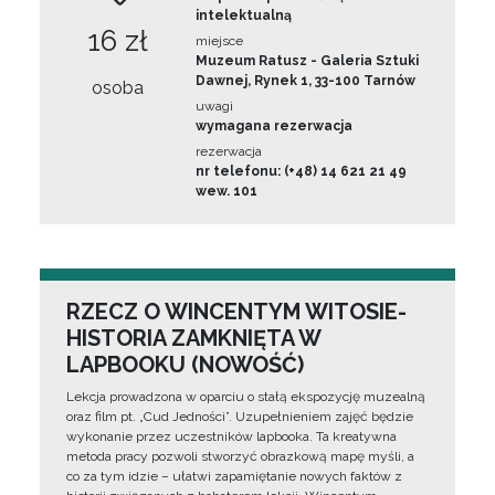
intelektualną
16 zł
miejsce
Muzeum Ratusz - Galeria Sztuki
Dawnej, Rynek 1, 33-100 Tarnów
osoba
uwagi
wymagana rezerwacja
rezerwacja
nr telefonu: (+48) 14 621 21 49
wew. 101
RZECZ O WINCENTYM WITOSIE-
HISTORIA ZAMKNIĘTA W
LAPBOOKU (NOWOŚĆ)
Lekcja prowadzona w oparciu o stałą ekspozycję muzealną
oraz film pt. „Cud Jedności”. Uzupełnieniem zajęć będzie
wykonanie przez uczestników lapbooka. Ta kreatywna
metoda pracy pozwoli stworzyć obrazkową mapę myśli, a
co za tym idzie – ułatwi zapamiętanie nowych faktów z