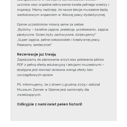
uczniów oraz wspólne odkrywanie świata pełnego wiedzy i
inspiracji. Mamy nadzieję, że nasze lekcje muzealne będą
wartościowym wsparciem w Waszej pracy dydaktycznej.
Opinie uczestników mówią same za siebie:
„Byliśmy – świetne zajęcia, prelekcja, przebieranki, zajęcia
plastyczne. Dzieci były zachwycone, dziękujemy!”
„Super zajęcia, pełne ciekawostek i kreatywnej pracy.
Polecamy serdecznie!”
Rezerwacje już trwają
Zapraszamy do planowania wizyt oraz pobierania plików
PDF z pełną ofertą edukacyjną i lekcjami muzealnymi –
dostępna jest również skrócona wersja oferty bez
szczegółowych opisów.
PS. Informujemy, że z dniem 1 grudnia 2025 r. oddział
Muzeum Zamek w Dębnie jest zamknięty dla
zwiedzających.
Odkryjcie z nami świat pełen historii!