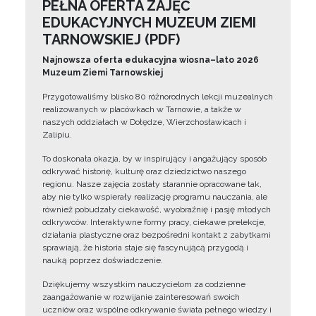
PEŁNA OFERTA ZAJĘĆ
EDUKACYJNYCH MUZEUM ZIEMI
TARNOWSKIEJ (PDF)
Najnowsza oferta edukacyjna wiosna–lato 2026
Muzeum Ziemi Tarnowskiej
Przygotowaliśmy blisko 80 różnorodnych lekcji muzealnych
realizowanych w placówkach w Tarnowie, a także w
naszych oddziałach w Dołędze, Wierzchosławicach i
Zalipiu.
To doskonała okazja, by w inspirujący i angażujący sposób
odkrywać historię, kulturę oraz dziedzictwo naszego
regionu. Nasze zajęcia zostały starannie opracowane tak,
aby nie tylko wspierały realizację programu nauczania, ale
również pobudzały ciekawość, wyobraźnię i pasję młodych
odkrywców. Interaktywne formy pracy, ciekawe prelekcje,
działania plastyczne oraz bezpośredni kontakt z zabytkami
sprawiają, że historia staje się fascynującą przygodą i
nauką poprzez doświadczenie.
Dziękujemy wszystkim nauczycielom za codzienne
zaangażowanie w rozwijanie zainteresowań swoich
uczniów oraz wspólne odkrywanie świata pełnego wiedzy i