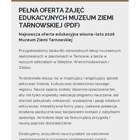
PEŁNA OFERTA ZAJĘĆ
EDUKACYJNYCH MUZEUM ZIEMI
TARNOWSKIEJ (PDF)
Najnowsza oferta edukacyjna wiosna–lato 2026
Muzeum Ziemi Tarnowskiej
Przygotowaliśmy blisko 80 różnorodnych lekcji muzealnych
realizowanych w placówkach w Tarnowie, a także w
naszych oddziałach w Dołędze, Wierzchosławicach i
Zalipiu.
To doskonała okazja, by w inspirujący i angażujący sposób
odkrywać historię, kulturę oraz dziedzictwo naszego
regionu. Nasze zajęcia zostały starannie opracowane tak,
aby nie tylko wspierały realizację programu nauczania, ale
również pobudzały ciekawość, wyobraźnię i pasję młodych
odkrywców. Interaktywne formy pracy, ciekawe prelekcje,
działania plastyczne oraz bezpośredni kontakt z zabytkami
sprawiają, że historia staje się fascynującą przygodą i
nauką poprzez doświadczenie.
Dziękujemy wszystkim nauczycielom za codzienne
zaangażowanie w rozwijanie zainteresowań swoich