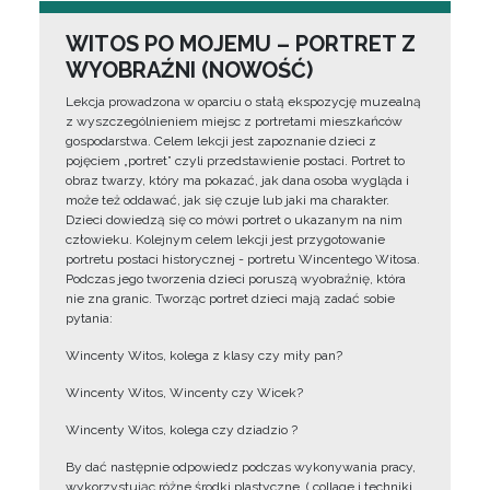
WITOS PO MOJEMU – PORTRET Z
WYOBRAŹNI (NOWOŚĆ)
Lekcja prowadzona w oparciu o stałą ekspozycję muzealną
z wyszczególnieniem miejsc z portretami mieszkańców
gospodarstwa. Celem lekcji jest zapoznanie dzieci z
pojęciem „portret” czyli przedstawienie postaci. Portret to
obraz twarzy, który ma pokazać, jak dana osoba wygląda i
może też oddawać, jak się czuje lub jaki ma charakter.
Dzieci dowiedzą się co mówi portret o ukazanym na nim
człowieku. Kolejnym celem lekcji jest przygotowanie
portretu postaci historycznej - portretu Wincentego Witosa.
Podczas jego tworzenia dzieci poruszą wyobraźnię, która
nie zna granic. Tworząc portret dzieci mają zadać sobie
pytania:
Wincenty Witos, kolega z klasy czy miły pan?
Wincenty Witos, Wincenty czy Wicek?
Wincenty Witos, kolega czy dziadzio ?
By dać następnie odpowiedz podczas wykonywania pracy,
wykorzystując różne środki plastyczne, ( collage i techniki