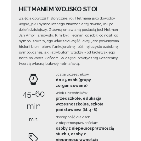
HETMANEM WOJSKO STOI
Zajęcia dotyczą historycznej roli Hetmana jako dowódcy
wojsk, jak i symbolicznego znaczenia tej dawnej roli po
dzień dzisiejszy. Główną omawianą postacią jest Hetman
Jan Amor Tarnowski. Kim był Hetman, co robił, co nosił, co
symbolizowało jego władze? Część lekcji jest poświęcona
historii broni, pierw funkcjonalnej, później czysto ozdobnej i
symbolicznej, jak i atrybutom władzy - od królewskiego
berła po kordzik oficera. W części praktycznej uczestnicy
tworzą własną buławę hetmańską.
liczba uczestników
do 25 osób (grupy
zorganizowane)
45-60
wiek uczestników
przedszkole, edukacja
min
wczesnoszkolna, szkoła
podstawowa (kl. 4-8)
dostępność dla osób
min.
z niepełnosprawnościami
osoby z niepełnosprawnością
słuchu, osoby z
niepełnosprawnością