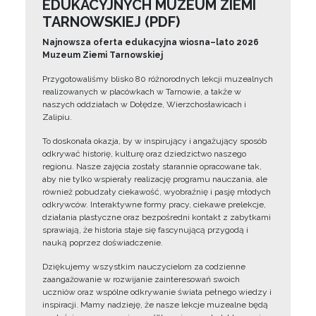
EDUKACYJNYCH MUZEUM ZIEMI
TARNOWSKIEJ (PDF)
Najnowsza oferta edukacyjna wiosna–lato 2026
Muzeum Ziemi Tarnowskiej
Przygotowaliśmy blisko 80 różnorodnych lekcji muzealnych
realizowanych w placówkach w Tarnowie, a także w
naszych oddziałach w Dołędze, Wierzchosławicach i
Zalipiu.
To doskonała okazja, by w inspirujący i angażujący sposób
odkrywać historię, kulturę oraz dziedzictwo naszego
regionu. Nasze zajęcia zostały starannie opracowane tak,
aby nie tylko wspierały realizację programu nauczania, ale
również pobudzały ciekawość, wyobraźnię i pasję młodych
odkrywców. Interaktywne formy pracy, ciekawe prelekcje,
działania plastyczne oraz bezpośredni kontakt z zabytkami
sprawiają, że historia staje się fascynującą przygodą i
nauką poprzez doświadczenie.
Dziękujemy wszystkim nauczycielom za codzienne
zaangażowanie w rozwijanie zainteresowań swoich
uczniów oraz wspólne odkrywanie świata pełnego wiedzy i
inspiracji. Mamy nadzieję, że nasze lekcje muzealne będą