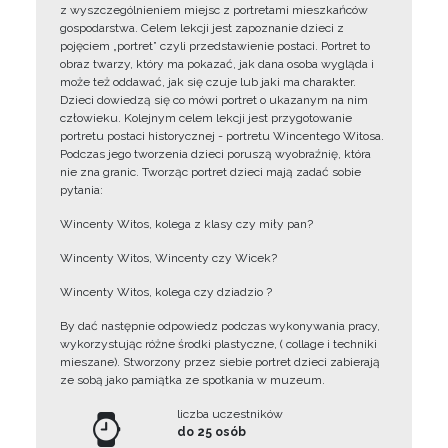
z wyszczególnieniem miejsc z portretami mieszkańców
gospodarstwa. Celem lekcji jest zapoznanie dzieci z
pojęciem „portret” czyli przedstawienie postaci. Portret to
obraz twarzy, który ma pokazać, jak dana osoba wygląda i
może też oddawać, jak się czuje lub jaki ma charakter.
Dzieci dowiedzą się co mówi portret o ukazanym na nim
człowieku. Kolejnym celem lekcji jest przygotowanie
portretu postaci historycznej - portretu Wincentego Witosa.
Podczas jego tworzenia dzieci poruszą wyobraźnię, która
nie zna granic. Tworząc portret dzieci mają zadać sobie
pytania:
Wincenty Witos, kolega z klasy czy miły pan?
Wincenty Witos, Wincenty czy Wicek?
Wincenty Witos, kolega czy dziadzio ?
By dać następnie odpowiedz podczas wykonywania pracy,
wykorzystując różne środki plastyczne, ( collage i techniki
mieszane). Stworzony przez siebie portret dzieci zabierają
ze sobą jako pamiątka ze spotkania w muzeum.
liczba uczestników
do 25 osób