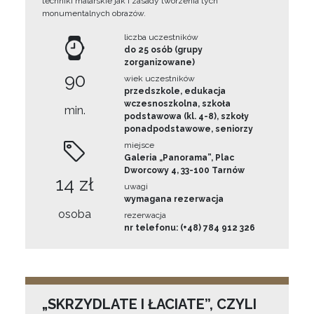
techniki malarskie jak i zasady tworzenia tych
monumentalnych obrazów.
liczba uczestników
do 25 osób (grupy
zorganizowane)
90
wiek uczestników
przedszkole, edukacja
wczesnoszkolna, szkoła
min.
podstawowa (kl. 4-8), szkoły
ponadpodstawowe, seniorzy
miejsce
Galeria „Panorama”, Plac
Dworcowy 4, 33-100 Tarnów
14 zł
uwagi
wymagana rezerwacja
osoba
rezerwacja
nr telefonu: (+48) 784 912 326
„SKRZYDLATE I ŁACIATE”, CZYLI