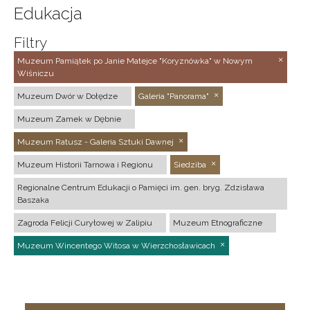
Edukacja
Filtry
Muzeum Pamiątek po Janie Matejce "Koryznówka" w Nowym
Wiśniczu
Muzeum Dwór w Dołędze
Galeria "Panorama"
Muzeum Zamek w Dębnie
Muzeum Ratusz - Galeria Sztuki Dawnej
Muzeum Historii Tarnowa i Regionu
Siedziba
Regionalne Centrum Edukacji o Pamięci im. gen. bryg. Zdzisława
Baszaka
Zagroda Felicji Curyłowej w Zalipiu
Muzeum Etnograficzne
Muzeum Wincentego Witosa w Wierzchosławicach