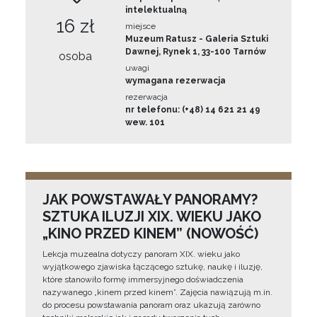
intelektualną
16 zł
miejsce
Muzeum Ratusz - Galeria Sztuki
Dawnej, Rynek 1, 33-100 Tarnów
osoba
uwagi
wymagana rezerwacja
rezerwacja
nr telefonu: (+48) 14 621 21 49
wew. 101
JAK POWSTAWAŁY PANORAMY?
SZTUKA ILUZJI XIX. WIEKU JAKO
„KINO PRZED KINEM” (NOWOŚĆ)
Lekcja muzealna dotyczy panoram XIX. wieku jako
wyjątkowego zjawiska łączącego sztukę, naukę i iluzję,
które stanowiło formę immersyjnego doświadczenia
nazywanego „kinem przed kinem”. Zajęcia nawiązują m.in.
do procesu powstawania panoram oraz ukazują zarówno