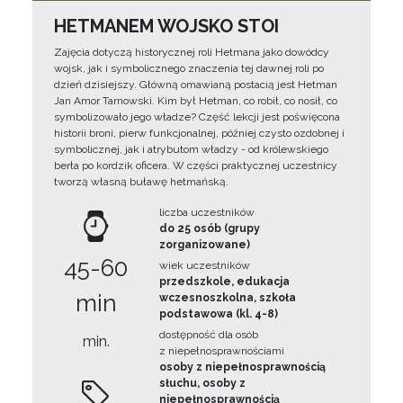
HETMANEM WOJSKO STOI
Zajęcia dotyczą historycznej roli Hetmana jako dowódcy
wojsk, jak i symbolicznego znaczenia tej dawnej roli po
dzień dzisiejszy. Główną omawianą postacią jest Hetman
Jan Amor Tarnowski. Kim był Hetman, co robił, co nosił, co
symbolizowało jego władze? Część lekcji jest poświęcona
historii broni, pierw funkcjonalnej, później czysto ozdobnej i
symbolicznej, jak i atrybutom władzy - od królewskiego
berła po kordzik oficera. W części praktycznej uczestnicy
tworzą własną buławę hetmańską.
liczba uczestników
do 25 osób (grupy
zorganizowane)
45-60
wiek uczestników
przedszkole, edukacja
min
wczesnoszkolna, szkoła
podstawowa (kl. 4-8)
dostępność dla osób
min.
z niepełnosprawnościami
osoby z niepełnosprawnością
słuchu, osoby z
niepełnosprawnością