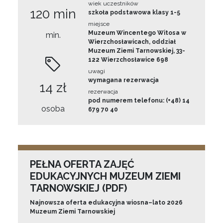
wiek uczestników
120 min
szkoła podstawowa klasy 1-5
miejsce
Muzeum Wincentego Witosa w
min.
Wierzchosławicach, oddział
Muzeum Ziemi Tarnowskiej, 33-
122 Wierzchosławice 698
uwagi
wymagana rezerwacja
14 zł
rezerwacja
pod numerem telefonu: (+48) 14
osoba
679 70 40
PEŁNA OFERTA ZAJĘĆ
EDUKACYJNYCH MUZEUM ZIEMI
TARNOWSKIEJ (PDF)
Najnowsza oferta edukacyjna wiosna–lato 2026
Muzeum Ziemi Tarnowskiej