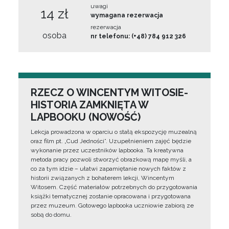
uwagi
14 zł
wymagana rezerwacja
rezerwacja
osoba
nr telefonu: (+48) 784 912 326
RZECZ O WINCENTYM WITOSIE-
HISTORIA ZAMKNIĘTA W
LAPBOOKU (NOWOŚĆ)
Lekcja prowadzona w oparciu o stałą ekspozycję muzealną
oraz film pt. „Cud Jedności”. Uzupełnieniem zajęć będzie
wykonanie przez uczestników lapbooka. Ta kreatywna
metoda pracy pozwoli stworzyć obrazkową mapę myśli, a
co za tym idzie – ułatwi zapamiętanie nowych faktów z
historii związanych z bohaterem lekcji, Wincentym
Witosem. Część materiałów potrzebnych do przygotowania
książki tematycznej zostanie opracowana i przygotowana
przez muzeum. Gotowego lapbooka uczniowie zabiorą ze
sobą do domu.