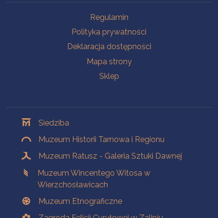
Na skróty
Regulamin
Polityka prywatności
Deklaracja dostępności
Mapa strony
Sklep
Oddziały
Siedziba
Muzeum Historii Tarnowa i Regionu
Muzeum Ratusz - Galeria Sztuki Dawnej
Muzeum Wincentego Witosa w
Wierzchosławicach
Muzeum Etnograficzne
Zagroda Felicji Curyłowej w Zalipiu