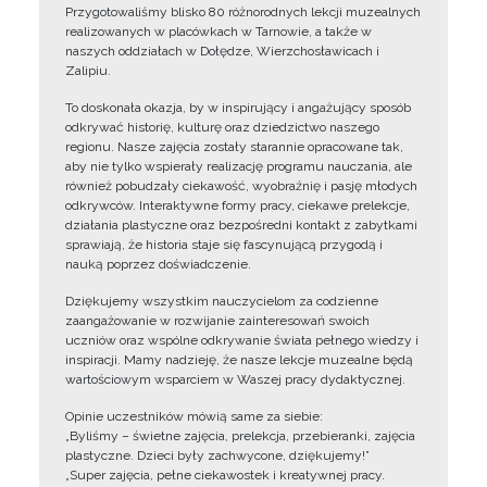
Przygotowaliśmy blisko 80 różnorodnych lekcji muzealnych
realizowanych w placówkach w Tarnowie, a także w
naszych oddziałach w Dołędze, Wierzchosławicach i
Zalipiu.
To doskonała okazja, by w inspirujący i angażujący sposób
odkrywać historię, kulturę oraz dziedzictwo naszego
regionu. Nasze zajęcia zostały starannie opracowane tak,
aby nie tylko wspierały realizację programu nauczania, ale
również pobudzały ciekawość, wyobraźnię i pasję młodych
odkrywców. Interaktywne formy pracy, ciekawe prelekcje,
działania plastyczne oraz bezpośredni kontakt z zabytkami
sprawiają, że historia staje się fascynującą przygodą i
nauką poprzez doświadczenie.
Dziękujemy wszystkim nauczycielom za codzienne
zaangażowanie w rozwijanie zainteresowań swoich
uczniów oraz wspólne odkrywanie świata pełnego wiedzy i
inspiracji. Mamy nadzieję, że nasze lekcje muzealne będą
wartościowym wsparciem w Waszej pracy dydaktycznej.
Opinie uczestników mówią same za siebie:
„Byliśmy – świetne zajęcia, prelekcja, przebieranki, zajęcia
plastyczne. Dzieci były zachwycone, dziękujemy!”
„Super zajęcia, pełne ciekawostek i kreatywnej pracy.