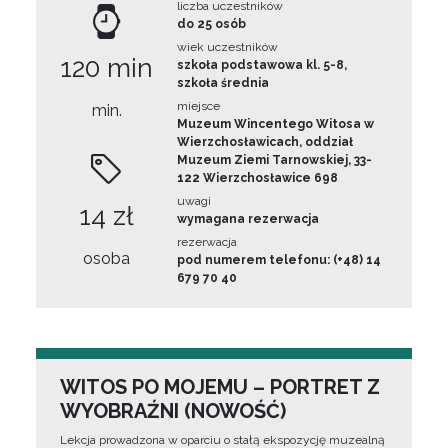
liczba uczestników
do 25 osób
wiek uczestników
120 min
szkoła podstawowa kl. 5-8,
szkoła średnia
miejsce
min.
Muzeum Wincentego Witosa w
Wierzchosławicach, oddział
Muzeum Ziemi Tarnowskiej, 33-
122 Wierzchosławice 698
uwagi
14 zł
wymagana rezerwacja
rezerwacja
osoba
pod numerem telefonu: (+48) 14
679 70 40
WITOS PO MOJEMU – PORTRET Z
WYOBRAŹNI (NOWOŚĆ)
Lekcja prowadzona w oparciu o stałą ekspozycję muzealną