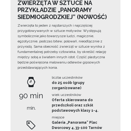
ZWIERZĘTA W SZTUCE NA
PRZYKŁADZIE „PANORAMY
SIEDMIOGRODZKIEJ” (NOWOŚĆ)
Zwierzęta to jeden z najstarszych i najczęściej
przygotowywanych w sztuce motywów. Występują
symbolicznie jako towarzysze ludzi, magicznie,
egzotycznie, podczas bitew, polowań, nieodłącznie z
przyrodą. Sama obecność zwierząt w sztuce wynika z
fundamentalnej potrzeby człowieka, by określić relację
między sobą a światem innych istot. Część plastyczna
będzie poświęcona malowaniu odlewów gipsowych
przedstawiających konia.
liczba uczestników
do 25 osób (grupy
zorganizowane)
90 min
wiek uczestników
Oferta skierowana do
przedszkoli oraz szkół
min.
podstawowych klasy 1-4.
miejsce
Galeria „Panorama” Plac
Dworcowy 4, 33-100 Tarnów