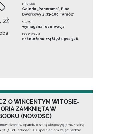
miejsce
Galeria „Panorama”, Plac
Dworcowy 4, 33-100 Tarnów
 zł
uwagi
wymagana rezerwacja
oba
rezerwacja
nr telefonu: (+48) 784 912 326
CZ O WINCENTYM WITOSIE-
TORIA ZAMKNIĘTA W
BOOKU (NOWOŚĆ)
prowadzona w oparciu o stałą ekspozycję muzealną
lm pt. „Cud Jedności”. Uzupełnieniem zajęć będzie