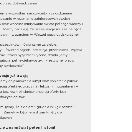
oprzez doświadczenie.
jemy wszystkim nauczycielom za codzienne
owanie w rozwijanie zainteresowań swoich
 oraz wspólne odkrywanie świata pełnego wiedzy i
cji. Mamy nadzieję, że nasze lekcje muzealne będą
iowym wsparciem w Waszej pracy dydaktycznej.
uczestników mówią same za siebie:
 – świetne zajęcia, prelekcja, przebieranki, zajęcia
zne. Dzieci były zachwycone, dziękujemy!”
zajęcia, pełne ciekawostek i kreatywnej pracy.
y serdecznie!”
acje już trwają
amy do planowania wizyt oraz pobierania plików
ełną ofertą edukacyjną i lekcjami muzealnymi –
a jest również skrócona wersja oferty bez
łowych opisów.
ormujemy, że z dniem 1 grudnia 2025 r. oddział
 Zamek w Dębnie jest zamknięty dla
jących.
ie z nami świat pełen historii!