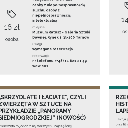
z niepełnosprawnościami
osoby z niepełnosprawnością
słuchu, osoby z
niepełnosprawnością
14
intelektualną
16 zł
miejsce
os
Muzeum Ratusz - Galeria Sztuki
Dawnej, Rynek 1, 33-100 Tarnów
osoba
uwagi
wymagana rezerwacja
rezerwacja
nr telefonu: (+48) 14 621 21 49
wew. 101
„SKRZYDLATE I ŁACIATE”, CZYLI
RZE
ZWIERZĘTA W SZTUCE NA
HIS
PRZYKŁADZIE „PANORAMY
LAP
SIEDMIOGRODZKIEJ” (NOWOŚĆ)
Lekcja 
oraz fi
Zwierzęta to jeden z najstarszych i najczęściej