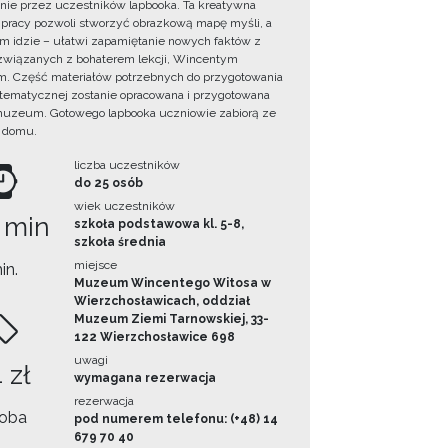
ie przez uczestników lapbooka. Ta kreatywna
pracy pozwoli stworzyć obrazkową mapę myśli, a
ym idzie – ułatwi zapamiętanie nowych faktów z
i związanych z bohaterem lekcji, Wincentym
. Część materiałów potrzebnych do przygotowania
 tematycznej zostanie opracowana i przygotowana
uzeum. Gotowego lapbooka uczniowie zabiorą ze
 domu.
liczba uczestników
do 25 osób
wiek uczestników
 min
szkoła podstawowa kl. 5-8,
szkoła średnia
miejsce
in.
Muzeum Wincentego Witosa w
Wierzchosławicach, oddział
Muzeum Ziemi Tarnowskiej, 33-
122 Wierzchosławice 698
uwagi
 zł
wymagana rezerwacja
rezerwacja
oba
pod numerem telefonu: (+48) 14
679 70 40