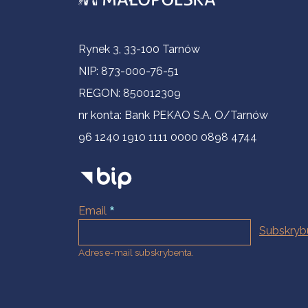
Informacje kontaktowe
Rynek 3, 33-100 Tarnów
NIP: 873-000-76-51
REGON: 850012309
nr konta: Bank PEKAO S.A. O/Tarnów
96 1240 1910 1111 0000 0898 4744
Email
Adres e-mail subskrybenta.