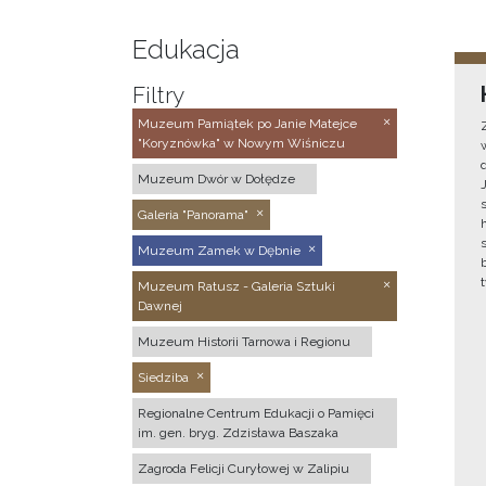
Edukacja
Filtry
Muzeum Pamiątek po Janie Matejce
"Koryznówka" w Nowym Wiśniczu
Muzeum Dwór w Dołędze
Galeria "Panorama"
Muzeum Zamek w Dębnie
Muzeum Ratusz - Galeria Sztuki
Dawnej
Muzeum Historii Tarnowa i Regionu
Siedziba
Regionalne Centrum Edukacji o Pamięci
im. gen. bryg. Zdzisława Baszaka
Zagroda Felicji Curyłowej w Zalipiu