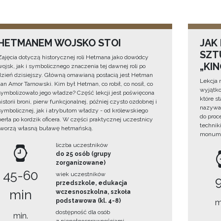
HETMANEM WOJSKO STOI
JAK
SZTU
Zajęcia dotyczą historycznej roli Hetmana jako dowódcy
„KI
wojsk, jak i symbolicznego znaczenia tej dawnej roli po
dzień dzisiejszy. Główną omawianą postacią jest Hetman
Lekcja 
Jan Amor Tarnowski. Kim był Hetman, co robił, co nosił, co
wyjątko
symbolizowało jego władze? Część lekcji jest poświęcona
które s
historii broni, pierw funkcjonalnej, później czysto ozdobnej i
nazywan
symbolicznej, jak i atrybutom władzy - od królewskiego
do proc
berła po kordzik oficera. W części praktycznej uczestnicy
technik
tworzą własną buławę hetmańską.
monume
liczba uczestników
do 25 osób (grupy
zorganizowane)
45-60
wiek uczestników
przedszkole, edukacja
min
wczesnoszkolna, szkoła
podstawowa (kl. 4-8)
m
dostępność dla osób
min.