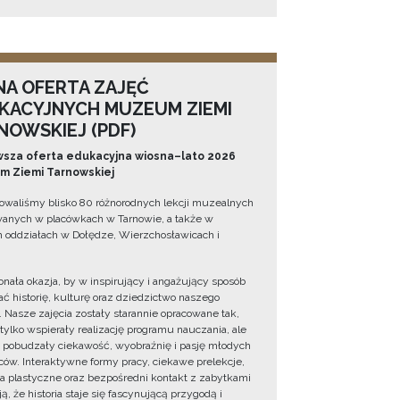
NA OFERTA ZAJĘĆ
KACYJNYCH MUZEUM ZIEMI
NOWSKIEJ (PDF)
sza oferta edukacyjna wiosna–lato 2026
 Ziemi Tarnowskiej
owaliśmy blisko 80 różnorodnych lekcji muzealnych
wanych w placówkach w Tarnowie, a także w
 oddziałach w Dołędze, Wierzchosławicach i
onała okazja, by w inspirujący i angażujący sposób
ć historię, kulturę oraz dziedzictwo naszego
. Nasze zajęcia zostały starannie opracowane tak,
 tylko wspierały realizację programu nauczania, ale
 pobudzały ciekawość, wyobraźnię i pasję młodych
ów. Interaktywne formy pracy, ciekawe prelekcje,
ia plastyczne oraz bezpośredni kontakt z zabytkami
ą, że historia staje się fascynującą przygodą i