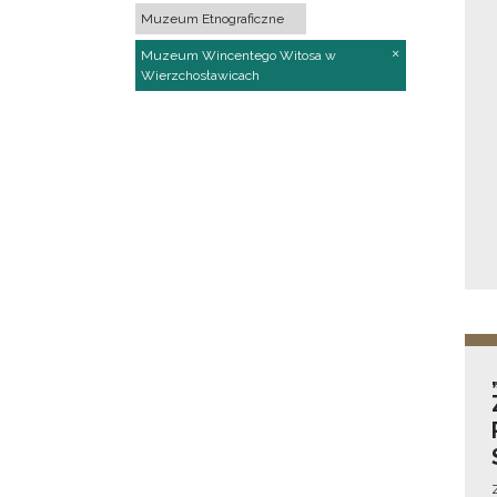
Muzeum Etnograficzne
Muzeum Wincentego Witosa w
Wierzchosławicach