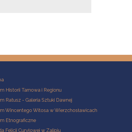
ba
 Historii Tarnowa i Regionu
 Ratusz - Galeria Sztuki Dawnej
m Wincentego Witosa w Wierzchosławicach
m Etnograficzne
a Felicji Curyłowej w Zalipiu