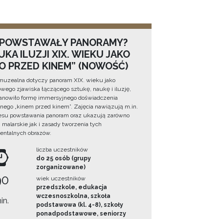
 POWSTAWAŁY PANORAMY?
KA ILUZJI XIX. WIEKU JAKO
NO PRZED KINEM” (NOWOŚĆ)
muzealna dotyczy panoram XIX. wieku jako
wego zjawiska łączącego sztukę, naukę i iluzję,
tanowiło formę immersyjnego doświadczenia
ego „kinem przed kinem”. Zajęcia nawiązują m.in.
esu powstawania panoram oraz ukazują zarówno
i malarskie jak i zasady tworzenia tych
ntalnych obrazów.
liczba uczestników
do 25 osób (grupy
zorganizowane)
90
wiek uczestników
przedszkole, edukacja
wczesnoszkolna, szkoła
in.
podstawowa (kl. 4-8), szkoły
ponadpodstawowe, seniorzy