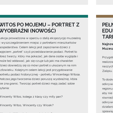
WITOS PO MOJEMU – PORTRET Z
PEŁ
WYOBRAŹNI (NOWOŚĆ)
EDU
TAR
Lekcja prowadzona w oparciu o stałą ekspozycję muzealną
z wyszczególnieniem miejsc z portretami mieszkańców
Najnow
gospodarstwa. Celem lekcji jest zapoznanie dzieci z
Muzeum
pojęciem „portret” czyli przedstawienie postaci. Portret to
obraz twarzy, który ma pokazać, jak dana osoba wygląda i
Przygot
może też oddawać, jak się czuje lub jaki ma charakter.
realizo
Dzieci dowiedzą się co mówi portret o ukazanym na nim
naszych
człowieku. Kolejnym celem lekcji jest przygotowanie
Zalipiu.
portretu postaci historycznej - portretu Wincentego Witosa.
Podczas jego tworzenia dzieci poruszą wyobraźnię, która
To dosk
nie zna granic. Tworząc portret dzieci mają zadać sobie
odkrywa
pytania:
regionu
aby nie
Wincenty Witos, kolega z klasy czy miły pan?
również
odkrywc
Wincenty Witos, Wincenty czy Wicek?
działan
sprawiaj