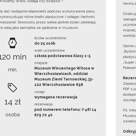
Wincenty Witos, kolega czy dziadzio ?
nauką p
By dać następnie odpowiedz podczas wykonywania pracy,
Dzięku
wykorzystując różne środki plastyczne, ( collage i techniki
zaangaż
mieszane). Stworzony przez siebie portret dzieci zabierają
uczniów
ze sobą jako pamiątka ze spotkania w muzeum.
inspira
wartośc
liczba uczestników
do 25 osób
Opinie 
wiek uczestników
„Byliśmy
120 min
szkoła podstawowa klasy 1-5
plastyc
„Super 
miejsce
Polecam
Muzeum Wincentego Witosa w
min.
Wierzchosławicach, oddział
Rezerw
Muzeum Ziemi Tarnowskiej, 33-
Zaprasz
122 Wierzchosławice 698
PDF z p
uwagi
dostępn
wymagana rezerwacja
14 zł
szczegó
rezerwacja
pod numerem telefonu: (+48) 14
PS. Inf
osoba
679 70 40
Muzeum
zwiedza
Odkryjc