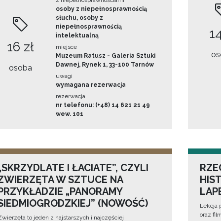
z niepełnosprawnościami
osoby z niepełnosprawnością
słuchu, osoby z
niepełnosprawnością
14
intelektualną
16 zł
miejsce
os
Muzeum Ratusz - Galeria Sztuki
Dawnej, Rynek 1, 33-100 Tarnów
osoba
uwagi
wymagana rezerwacja
rezerwacja
nr telefonu: (+48) 14 621 21 49
wew. 101
„SKRZYDLATE I ŁACIATE”, CZYLI
RZE
ZWIERZĘTA W SZTUCE NA
HIS
PRZYKŁADZIE „PANORAMY
LAP
SIEDMIOGRODZKIEJ” (NOWOŚĆ)
Lekcja 
oraz fi
Zwierzęta to jeden z najstarszych i najczęściej