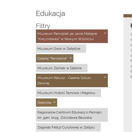
Edukacja
Filtry
Muzeum Pamiątek po Janie Matejce
"Koryznówka" w Nowym Wiśniczu
Muzeum Dwór w Dołędze
Galeria "Panorama"
Muzeum Zamek w Dębnie
Muzeum Ratusz - Galeria Sztuki
Dawnej
Muzeum Historii Tarnowa i Regionu
Siedziba
Regionalne Centrum Edukacji o Pamięci
im. gen. bryg. Zdzisława Baszaka
Zagroda Felicji Curyłowej w Zalipiu