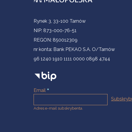
Informacje kontaktowe
Rynek 3, 33-100 Tarnów
NIP: 873-000-76-51
REGON: 850012309
nr konta: Bank PEKAO S.A. O/Tarnów
96 1240 1910 1111 0000 0898 4744
Email
Adres e-mail subskrybenta.