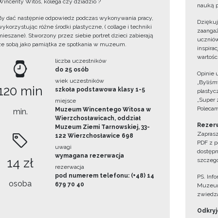
Wincenty Witos, kolega czy dziadzio ?
nauką p
By dać następnie odpowiedz podczas wykonywania pracy,
Dzięku
wykorzystując różne środki plastyczne, ( collage i techniki
zaangaż
mieszane). Stworzony przez siebie portret dzieci zabierają
uczniów
ze sobą jako pamiątka ze spotkania w muzeum.
inspira
wartośc
liczba uczestników
do 25 osób
Opinie 
wiek uczestników
„Byliśmy
120 min
szkoła podstawowa klasy 1-5
plastyc
„Super 
miejsce
Polecam
Muzeum Wincentego Witosa w
min.
Wierzchosławicach, oddział
Rezerw
Muzeum Ziemi Tarnowskiej, 33-
Zaprasz
122 Wierzchosławice 698
PDF z p
uwagi
dostępn
wymagana rezerwacja
14 zł
szczegó
rezerwacja
pod numerem telefonu: (+48) 14
PS. Inf
osoba
679 70 40
Muzeum
zwiedza
Odkryjc