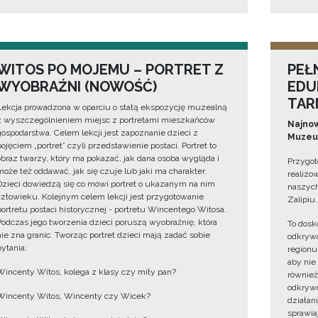
WITOS PO MOJEMU – PORTRET Z
PEŁ
WYOBRAŹNI (NOWOŚĆ)
EDU
TAR
Lekcja prowadzona w oparciu o stałą ekspozycję muzealną
z wyszczególnieniem miejsc z portretami mieszkańców
Najnow
gospodarstwa. Celem lekcji jest zapoznanie dzieci z
Muzeum
pojęciem „portret” czyli przedstawienie postaci. Portret to
obraz twarzy, który ma pokazać, jak dana osoba wygląda i
Przygot
może też oddawać, jak się czuje lub jaki ma charakter.
realizo
Dzieci dowiedzą się co mówi portret o ukazanym na nim
naszych
człowieku. Kolejnym celem lekcji jest przygotowanie
Zalipiu.
portretu postaci historycznej - portretu Wincentego Witosa.
Podczas jego tworzenia dzieci poruszą wyobraźnię, która
To dosk
nie zna granic. Tworząc portret dzieci mają zadać sobie
odkrywa
pytania:
regionu
aby nie
Wincenty Witos, kolega z klasy czy miły pan?
również
odkrywc
Wincenty Witos, Wincenty czy Wicek?
działan
sprawiaj