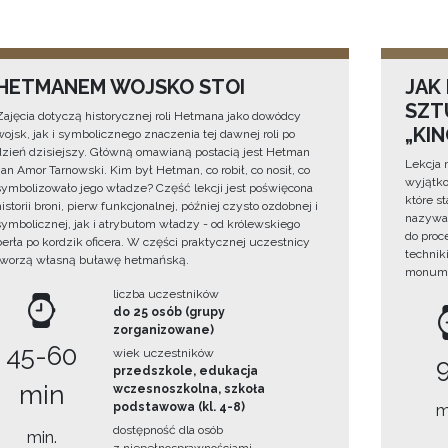
HETMANEM WOJSKO STOI
JAK
SZTU
Zajęcia dotyczą historycznej roli Hetmana jako dowódcy
„KI
wojsk, jak i symbolicznego znaczenia tej dawnej roli po
dzień dzisiejszy. Główną omawianą postacią jest Hetman
Lekcja 
Jan Amor Tarnowski. Kim był Hetman, co robił, co nosił, co
wyjątko
symbolizowało jego władze? Część lekcji jest poświęcona
które s
historii broni, pierw funkcjonalnej, później czysto ozdobnej i
nazywan
symbolicznej, jak i atrybutom władzy - od królewskiego
do proc
berła po kordzik oficera. W części praktycznej uczestnicy
technik
tworzą własną buławę hetmańską.
monume
liczba uczestników
do 25 osób (grupy
zorganizowane)
45-60
wiek uczestników
przedszkole, edukacja
min
wczesnoszkolna, szkoła
podstawowa (kl. 4-8)
m
dostępność dla osób
min.