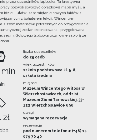
ie przez uczestników lapbooka. Ta kreatywna
pracy pozwoli stworzyć obrazkową mapę myśli, a
ym idzie – ułatwi zapamiętanie nowych faktów z
i związanych z bohaterem lekcji, Wincentym
. Część materiałów potrzebnych do przygotowania
 tematycznej zostanie opracowana i przygotowana
uzeum. Gotowego lapbooka uczniowie zabiorą ze
 domu.
liczba uczestników
do 25 osób
wiek uczestników
 min
szkoła podstawowa kl. 5-8,
szkoła średnia
miejsce
in.
Muzeum Wincentego Witosa w
Wierzchosławicach, oddział
Muzeum Ziemi Tarnowskiej, 33-
122 Wierzchosławice 698
uwagi
 zł
wymagana rezerwacja
rezerwacja
oba
pod numerem telefonu: (+48) 14
679 70 40