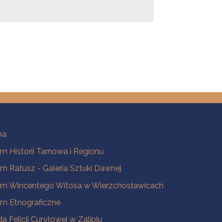
ba
 Historii Tarnowa i Regionu
 Ratusz - Galeria Sztuki Dawnej
m Wincentego Witosa w Wierzchosławicach
m Etnograficzne
a Felicji Curyłowej w Zalipiu