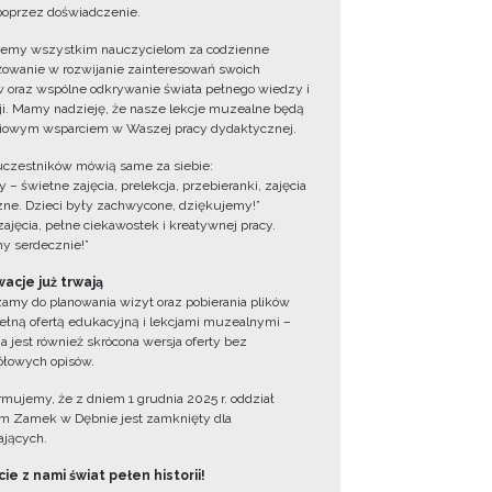
oprzez doświadczenie.
jemy wszystkim nauczycielom za codzienne
owanie w rozwijanie zainteresowań swoich
 oraz wspólne odkrywanie świata pełnego wiedzy i
cji. Mamy nadzieję, że nasze lekcje muzealne będą
iowym wsparciem w Waszej pracy dydaktycznej.
uczestników mówią same za siebie:
 – świetne zajęcia, prelekcja, przebieranki, zajęcia
zne. Dzieci były zachwycone, dziękujemy!”
zajęcia, pełne ciekawostek i kreatywnej pracy.
y serdecznie!”
acje już trwają
amy do planowania wizyt oraz pobierania plików
ełną ofertą edukacyjną i lekcjami muzealnymi –
a jest również skrócona wersja oferty bez
łowych opisów.
ormujemy, że z dniem 1 grudnia 2025 r. oddział
 Zamek w Dębnie jest zamknięty dla
jących.
ie z nami świat pełen historii!