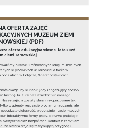
NA OFERTA ZAJĘĆ
KACYJNYCH MUZEUM ZIEMI
NOWSKIEJ (PDF)
sza oferta edukacyjna wiosna–lato 2026
 Ziemi Tarnowskiej
owaliśmy blisko 80 różnorodnych lekcji muzealnych
wanych w placówkach w Tarnowie, a także w
 oddziałach w Dołędze, Wierzchosławicach i
onała okazja, by w inspirujący i angażujący sposób
ć historię, kulturę oraz dziedzictwo naszego
. Nasze zajęcia zostały starannie opracowane tak,
 tylko wspierały realizację programu nauczania, ale
 pobudzały ciekawość, wyobraźnię i pasję młodych
ów. Interaktywne formy pracy, ciekawe prelekcje,
ia plastyczne oraz bezpośredni kontakt z zabytkami
ą, że historia staje się fascynującą przygodą i