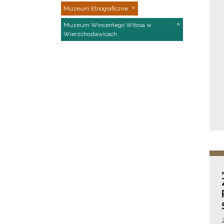
Muzeum Etnograficzne
Muzeum Wincentego Witosa w
Wierzchosławicach