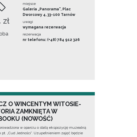
miejsce
Galeria „Panorama”, Plac
Dworcowy 4, 33-100 Tarnów
 zł
uwagi
wymagana rezerwacja
oba
rezerwacja
nr telefonu: (+48) 784 912 326
CZ O WINCENTYM WITOSIE-
TORIA ZAMKNIĘTA W
BOOKU (NOWOŚĆ)
prowadzona w oparciu o stałą ekspozycję muzealną
lm pt. „Cud Jedności”. Uzupełnieniem zajęć będzie