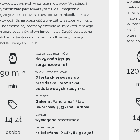
wykonan
przygotowywanych w sztuce motywów. Występują
metoda 
symbolicznie jako towarzysze ludzi, magicznie,
co za t
egzotycznie, podczas bitew, polowań, nieodłącznie z
histori
przyrodą. Sama obecność zwierząt w sztuce wynika z
Witosem
fundamentalnej potrzeby człowieka, by określić relację
książki
między sobą a światem innych istot. Część plastyczna
przez m
będzie poświęcona malowaniu odlewów gipsowych
sobą do
przedstawiających konia.
liczba uczestników
do 25 osób (grupy
zorganizowane)
120
90 min
wiek uczestników
Oferta skierowana do
przedszkoli oraz szkół
m
min.
podstawowych klasy 1-4.
miejsce
Galeria „Panorama” Plac
Dworcowy 4, 33-100 Tarnów
uwagi
14
14 zł
wymagana rezerwacja
rezerwacja
os
osoba
nr telefonu: (+48) 784 912 326