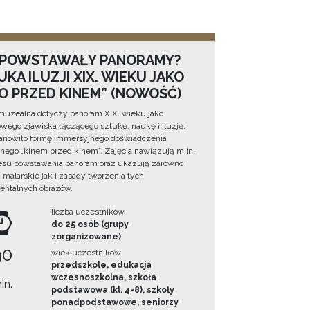
 POWSTAWAŁY PANORAMY?
KA ILUZJI XIX. WIEKU JAKO
NO PRZED KINEM” (NOWOŚĆ)
muzealna dotyczy panoram XIX. wieku jako
wego zjawiska łączącego sztukę, naukę i iluzję,
tanowiło formę immersyjnego doświadczenia
ego „kinem przed kinem”. Zajęcia nawiązują m.in.
esu powstawania panoram oraz ukazują zarówno
i malarskie jak i zasady tworzenia tych
ntalnych obrazów.
liczba uczestników
do 25 osób (grupy
zorganizowane)
90
wiek uczestników
przedszkole, edukacja
wczesnoszkolna, szkoła
in.
podstawowa (kl. 4-8), szkoły
ponadpodstawowe, seniorzy