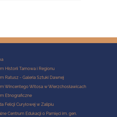
ba
 Historii Tarnowa i Regionu
 Ratusz - Galeria Sztuki Dawnej
m Wincentego Witosa w Wierzchosławicach
m Etnograficzne
a Felicji Curyłowej w Zalipiu
lne Centrum Edukacji o Pamięci im. gen.