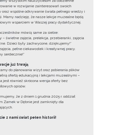
jemy wszystkim nauczycielom za codzienne
owanie w rozwijanie zainteresowań swoich
 oraz wspólne odkrywanie świata pełnego wiedzy i
cji. Mamy nadzieję, że nasze lekcje muzealne będą
iowym wsparciem w Waszej pracy dydaktycznej.
uczestników mówią same za siebie:
 – świetne zajęcia, prelekcja, przebieranki, zajęcia
zne. Dzieci były zachwycone, dziękujemy!”
zajęcia, pełne ciekawostek i kreatywnej pracy.
y serdecznie!”
acje już trwają
amy do planowania wizyt oraz pobierania plików
ełną ofertą edukacyjną i lekcjami muzealnymi –
a jest również skrócona wersja oferty bez
łowych opisów.
ormujemy, że z dniem 1 grudnia 2025 r. oddział
 Zamek w Dębnie jest zamknięty dla
jących.
ie z nami świat pełen historii!