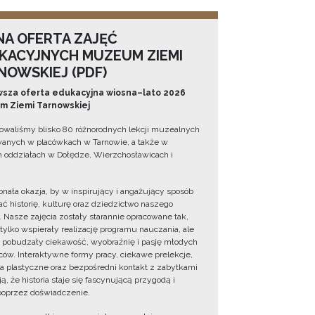
NA OFERTA ZAJĘĆ
KACYJNYCH MUZEUM ZIEMI
NOWSKIEJ (PDF)
sza oferta edukacyjna wiosna–lato 2026
 Ziemi Tarnowskiej
owaliśmy blisko 80 różnorodnych lekcji muzealnych
wanych w placówkach w Tarnowie, a także w
 oddziałach w Dołędze, Wierzchosławicach i
onała okazja, by w inspirujący i angażujący sposób
ć historię, kulturę oraz dziedzictwo naszego
. Nasze zajęcia zostały starannie opracowane tak,
 tylko wspierały realizację programu nauczania, ale
 pobudzały ciekawość, wyobraźnię i pasję młodych
ów. Interaktywne formy pracy, ciekawe prelekcje,
ia plastyczne oraz bezpośredni kontakt z zabytkami
ą, że historia staje się fascynującą przygodą i
oprzez doświadczenie.