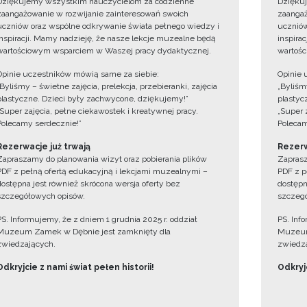
Dziękujemy wszystkim nauczycielom za codzienne
Dzięku
zaangażowanie w rozwijanie zainteresowań swoich
zaangaż
uczniów oraz wspólne odkrywanie świata pełnego wiedzy i
uczniów
inspiracji. Mamy nadzieję, że nasze lekcje muzealne będą
inspira
wartościowym wsparciem w Waszej pracy dydaktycznej.
wartośc
Opinie uczestników mówią same za siebie:
Opinie 
„Byliśmy – świetne zajęcia, prelekcja, przebieranki, zajęcia
„Byliśmy
plastyczne. Dzieci były zachwycone, dziękujemy!”
plastyc
„Super zajęcia, pełne ciekawostek i kreatywnej pracy.
„Super 
Polecamy serdecznie!”
Polecam
Rezerwacje już trwają
Rezerw
Zapraszamy do planowania wizyt oraz pobierania plików
Zaprasz
PDF z pełną ofertą edukacyjną i lekcjami muzealnymi –
PDF z p
dostępna jest również skrócona wersja oferty bez
dostępn
szczegółowych opisów.
szczegó
PS. Informujemy, że z dniem 1 grudnia 2025 r. oddział
PS. Inf
Muzeum Zamek w Dębnie jest zamknięty dla
Muzeum
zwiedzających.
zwiedza
Odkryjcie z nami świat pełen historii!
Odkryjc