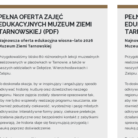
PEŁNA OFERTA ZAJĘĆ
PEŁ
EDUKACYJNYCH MUZEUM ZIEMI
EDU
TARNOWSKIEJ (PDF)
TAR
Najnowsza oferta edukacyjna wiosna–lato 2026
Najnow
Muzeum Ziemi Tarnowskiej
Muzeum
Przygotowaliśmy blisko 80 różnorodnych lekcji muzealnych
Przygot
realizowanych w placówkach w Tarnowie, a także w
realizo
naszych oddziałach w Dołędze, Wierzchosławicach i
naszych
Zalipiu.
Zalipiu.
To doskonała okazja, by w inspirujący i angażujący sposób
To dosk
odkrywać historię, kulturę oraz dziedzictwo naszego
odkrywa
regionu. Nasze zajęcia zostały starannie opracowane tak,
regionu
aby nie tylko wspierały realizację programu nauczania, ale
aby nie
również pobudzały ciekawość, wyobraźnię i pasję młodych
również
odkrywców. Interaktywne formy pracy, ciekawe prelekcje,
odkrywc
działania plastyczne oraz bezpośredni kontakt z zabytkami
działan
sprawiają, że historia staje się fascynującą przygodą i
sprawiaj
nauką poprzez doświadczenie.
nauką p