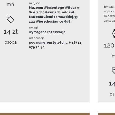
miejsce
min.
By dać 
Muzeum Wincentego Witosa w
wykorzys
Wierzchosławicach, oddział
mieszan
Muzeum Ziemi Tarnowskiej, 33-
ze sobą
122 Wierzchosławice 698
uwagi
14 zł
wymagana rezerwacja
rezerwacja
osoba
pod numerem telefonu: (+48) 14
120
679 70 40
m
14
os