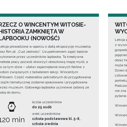
RZECZ O WINCENTYM WITOSIE-
WIT
HISTORIA ZAMKNIĘTA W
WYO
LAPBOOKU (NOWOŚĆ)
Lekcja 
z wyszc
Lekcja prowadzona w oparciu o stałą ekspozycję muzealną
gospoda
oraz film pt. „Cud Jedności”. Uzupełnieniem zajęć będzie
pojęciem
wykonanie przez uczestników lapbooka. Ta kreatywna
obraz t
metoda pracy pozwoli stworzyć obrazkową mapę myśli, a
może te
co za tym idzie – ułatwi zapamiętanie nowych faktów z
Dzieci 
historii związanych z bohaterem lekcji, Wincentym
człowie
Witosem. Część materiałów potrzebnych do przygotowania
portret
książki tematycznej zostanie opracowana i przygotowana
Podczas
przez muzeum. Gotowego lapbooka uczniowie zabiorą ze
nie zna
sobą do domu.
pytania:
liczba uczestników
Wincent
do 25 osób
wiek uczestników
Wincent
120 min
szkoła podstawowa kl. 5-8,
szkoła średnia
Wincent