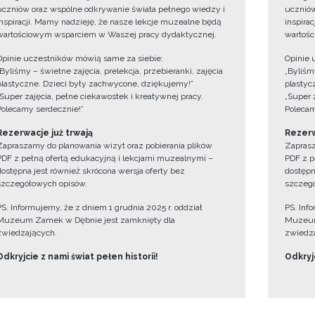
uczniów oraz wspólne odkrywanie świata pełnego wiedzy i
uczniów
inspiracji. Mamy nadzieję, że nasze lekcje muzealne będą
inspira
wartościowym wsparciem w Waszej pracy dydaktycznej.
wartośc
Opinie uczestników mówią same za siebie:
Opinie 
„Byliśmy – świetne zajęcia, prelekcja, przebieranki, zajęcia
„Byliśmy
plastyczne. Dzieci były zachwycone, dziękujemy!”
plastyc
„Super zajęcia, pełne ciekawostek i kreatywnej pracy.
„Super 
Polecamy serdecznie!”
Polecam
Rezerwacje już trwają
Rezerw
Zapraszamy do planowania wizyt oraz pobierania plików
Zaprasz
PDF z pełną ofertą edukacyjną i lekcjami muzealnymi –
PDF z p
dostępna jest również skrócona wersja oferty bez
dostępn
szczegółowych opisów.
szczegó
PS. Informujemy, że z dniem 1 grudnia 2025 r. oddział
PS. Inf
Muzeum Zamek w Dębnie jest zamknięty dla
Muzeum
zwiedzających.
zwiedza
Odkryjcie z nami świat pełen historii!
Odkryjc