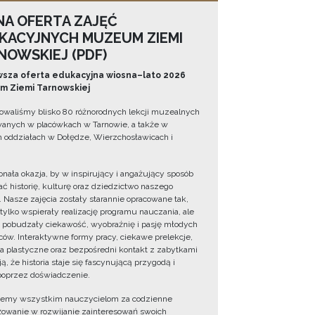
NA OFERTA ZAJĘĆ
KACYJNYCH MUZEUM ZIEMI
NOWSKIEJ (PDF)
sza oferta edukacyjna wiosna–lato 2026
 Ziemi Tarnowskiej
owaliśmy blisko 80 różnorodnych lekcji muzealnych
wanych w placówkach w Tarnowie, a także w
 oddziałach w Dołędze, Wierzchosławicach i
onała okazja, by w inspirujący i angażujący sposób
ć historię, kulturę oraz dziedzictwo naszego
. Nasze zajęcia zostały starannie opracowane tak,
 tylko wspierały realizację programu nauczania, ale
 pobudzały ciekawość, wyobraźnię i pasję młodych
ów. Interaktywne formy pracy, ciekawe prelekcje,
ia plastyczne oraz bezpośredni kontakt z zabytkami
ą, że historia staje się fascynującą przygodą i
oprzez doświadczenie.
jemy wszystkim nauczycielom za codzienne
owanie w rozwijanie zainteresowań swoich