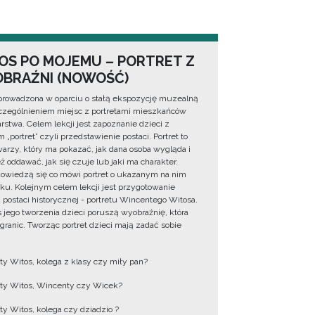
OS PO MOJEMU – PORTRET Z
BRAŹNI (NOWOŚĆ)
prowadzona w oparciu o stałą ekspozycję muzealną
zególnieniem miejsc z portretami mieszkańców
rstwa. Celem lekcji jest zapoznanie dzieci z
 „portret” czyli przedstawienie postaci. Portret to
warzy, który ma pokazać, jak dana osoba wygląda i
ż oddawać, jak się czuje lub jaki ma charakter.
dowiedzą się co mówi portret o ukazanym na nim
ku. Kolejnym celem lekcji jest przygotowanie
u postaci historycznej - portretu Wincentego Witosa.
 jego tworzenia dzieci poruszą wyobraźnię, która
 granic. Tworząc portret dzieci mają zadać sobie
y Witos, kolega z klasy czy miły pan?
y Witos, Wincenty czy Wicek?
y Witos, kolega czy dziadzio ?