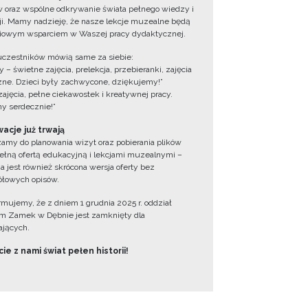
 oraz wspólne odkrywanie świata pełnego wiedzy i
cji. Mamy nadzieję, że nasze lekcje muzealne będą
iowym wsparciem w Waszej pracy dydaktycznej.
uczestników mówią same za siebie:
 – świetne zajęcia, prelekcja, przebieranki, zajęcia
zne. Dzieci były zachwycone, dziękujemy!”
zajęcia, pełne ciekawostek i kreatywnej pracy.
y serdecznie!”
acje już trwają
amy do planowania wizyt oraz pobierania plików
ełną ofertą edukacyjną i lekcjami muzealnymi –
a jest również skrócona wersja oferty bez
łowych opisów.
ormujemy, że z dniem 1 grudnia 2025 r. oddział
 Zamek w Dębnie jest zamknięty dla
jących.
ie z nami świat pełen historii!