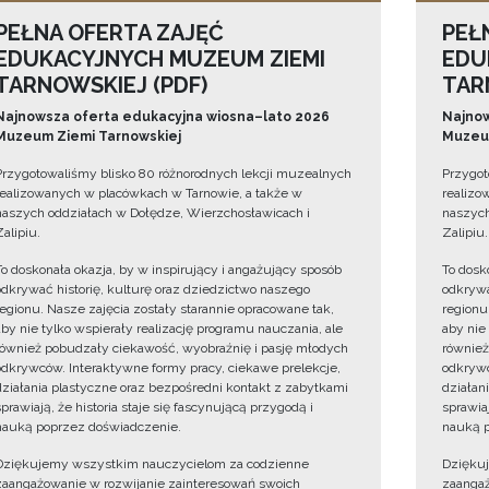
PEŁNA OFERTA ZAJĘĆ
PEŁ
EDUKACYJNYCH MUZEUM ZIEMI
EDU
TARNOWSKIEJ (PDF)
TAR
Najnowsza oferta edukacyjna wiosna–lato 2026
Najnow
Muzeum Ziemi Tarnowskiej
Muzeum
Przygotowaliśmy blisko 80 różnorodnych lekcji muzealnych
Przygot
realizowanych w placówkach w Tarnowie, a także w
realizo
naszych oddziałach w Dołędze, Wierzchosławicach i
naszych
Zalipiu.
Zalipiu.
To doskonała okazja, by w inspirujący i angażujący sposób
To dosk
odkrywać historię, kulturę oraz dziedzictwo naszego
odkrywa
regionu. Nasze zajęcia zostały starannie opracowane tak,
regionu
aby nie tylko wspierały realizację programu nauczania, ale
aby nie
również pobudzały ciekawość, wyobraźnię i pasję młodych
również
odkrywców. Interaktywne formy pracy, ciekawe prelekcje,
odkrywc
działania plastyczne oraz bezpośredni kontakt z zabytkami
działan
sprawiają, że historia staje się fascynującą przygodą i
sprawiaj
nauką poprzez doświadczenie.
nauką p
Dziękujemy wszystkim nauczycielom za codzienne
Dzięku
zaangażowanie w rozwijanie zainteresowań swoich
zaangaż