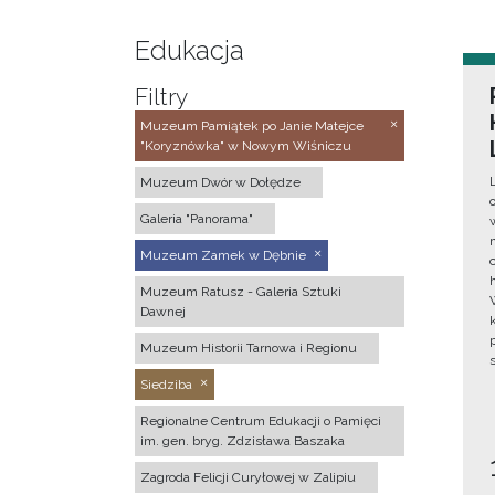
Edukacja
Filtry
Muzeum Pamiątek po Janie Matejce
"Koryznówka" w Nowym Wiśniczu
Muzeum Dwór w Dołędze
Galeria "Panorama"
Muzeum Zamek w Dębnie
Muzeum Ratusz - Galeria Sztuki
Dawnej
Muzeum Historii Tarnowa i Regionu
Siedziba
Regionalne Centrum Edukacji o Pamięci
im. gen. bryg. Zdzisława Baszaka
Zagroda Felicji Curyłowej w Zalipiu