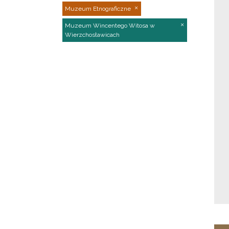
Muzeum Etnograficzne
Muzeum Wincentego Witosa w
Wierzchosławicach