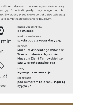
następnie odpowiedz podczas wykonywania pracy,
tując różne środki plastyczne, ( collage i techniki
e). Stworzony przez siebie portret dzieci zabierają
 jako pamiątka ze spotkania w muzeum.
liczba uczestników
do 25 osób
wiek uczestników
 min
szkoła podstawowa klasy 1-5
miejsce
Muzeum Wincentego Witosa w
in.
Wierzchosławicach, oddział
Muzeum Ziemi Tarnowskiej, 33-
122 Wierzchosławice 698
uwagi
wymagana rezerwacja
 zł
rezerwacja
pod numerem telefonu: (+48) 14
oba
679 70 40