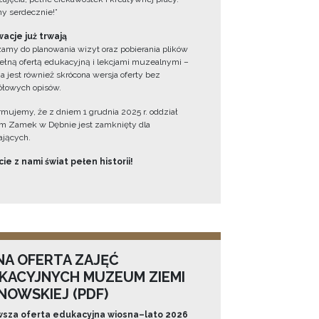
y serdecznie!”
acje już trwają
amy do planowania wizyt oraz pobierania plików
ełną ofertą edukacyjną i lekcjami muzealnymi –
a jest również skrócona wersja oferty bez
łowych opisów.
ormujemy, że z dniem 1 grudnia 2025 r. oddział
 Zamek w Dębnie jest zamknięty dla
jących.
ie z nami świat pełen historii!
NA OFERTA ZAJĘĆ
KACYJNYCH MUZEUM ZIEMI
NOWSKIEJ (PDF)
sza oferta edukacyjna wiosna–lato 2026