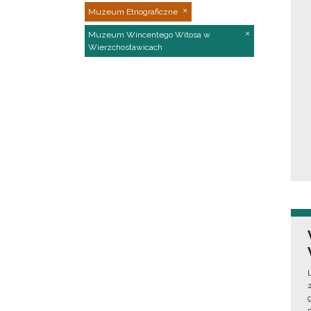
Muzeum Etnograficzne
Muzeum Wincentego Witosa w
Wierzchosławicach