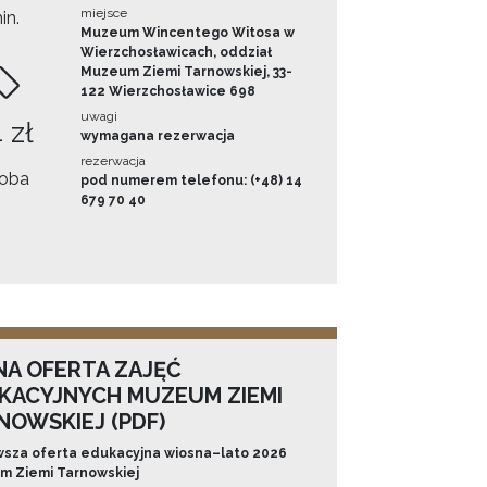
miejsce
in.
Muzeum Wincentego Witosa w
Wierzchosławicach, oddział
Muzeum Ziemi Tarnowskiej, 33-
122 Wierzchosławice 698
uwagi
 zł
wymagana rezerwacja
rezerwacja
oba
pod numerem telefonu: (+48) 14
679 70 40
NA OFERTA ZAJĘĆ
KACYJNYCH MUZEUM ZIEMI
NOWSKIEJ (PDF)
sza oferta edukacyjna wiosna–lato 2026
 Ziemi Tarnowskiej