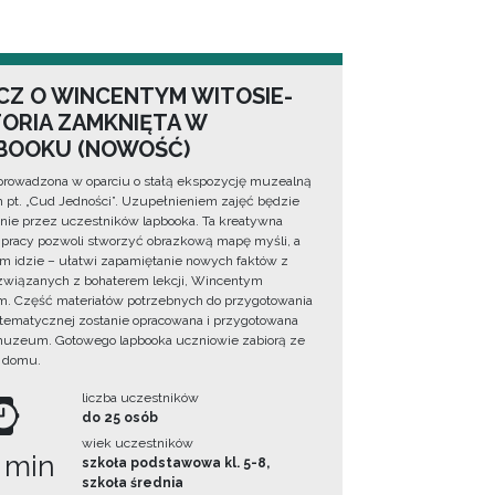
CZ O WINCENTYM WITOSIE-
TORIA ZAMKNIĘTA W
BOOKU (NOWOŚĆ)
prowadzona w oparciu o stałą ekspozycję muzealną
lm pt. „Cud Jedności”. Uzupełnieniem zajęć będzie
ie przez uczestników lapbooka. Ta kreatywna
pracy pozwoli stworzyć obrazkową mapę myśli, a
ym idzie – ułatwi zapamiętanie nowych faktów z
i związanych z bohaterem lekcji, Wincentym
. Część materiałów potrzebnych do przygotowania
 tematycznej zostanie opracowana i przygotowana
uzeum. Gotowego lapbooka uczniowie zabiorą ze
 domu.
liczba uczestników
do 25 osób
wiek uczestników
 min
szkoła podstawowa kl. 5-8,
szkoła średnia