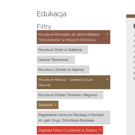
Edukacja
Filtry
Muzeum Pamiątek po Janie Matejce
"Koryznówka" w Nowym Wiśniczu
Muzeum Dwór w Dołędze
Galeria "Panorama"
Muzeum Zamek w Dębnie
Muzeum Ratusz - Galeria Sztuki
Dawnej
Muzeum Historii Tarnowa i Regionu
Siedziba
Regionalne Centrum Edukacji o Pamięci
im. gen. bryg. Zdzisława Baszaka
Zagroda Felicji Curyłowej w Zalipiu