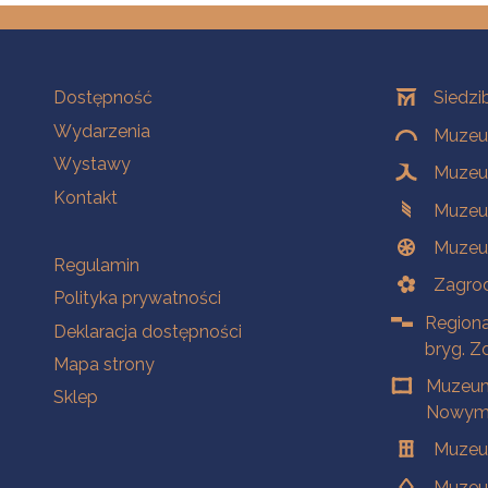
Na skróty
Oddziały
Dostępność
Siedzi
Wydarzenia
Muzeum
Wystawy
Muzeum
Kontakt
Muzeu
Muzeu
Na skróty
Regulamin
Zagrod
Polityka prywatności
Regiona
Deklaracja dostępności
bryg. Z
Mapa strony
Muzeum
Sklep
Nowym 
Muzeu
Muzeu