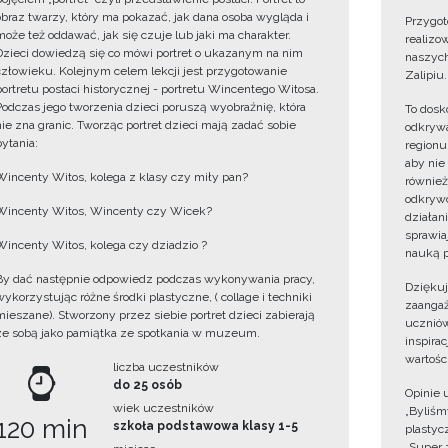
obraz twarzy, który ma pokazać, jak dana osoba wygląda i
Przygot
może też oddawać, jak się czuje lub jaki ma charakter.
realizo
Dzieci dowiedzą się co mówi portret o ukazanym na nim
naszych
człowieku. Kolejnym celem lekcji jest przygotowanie
Zalipiu.
portretu postaci historycznej - portretu Wincentego Witosa.
Podczas jego tworzenia dzieci poruszą wyobraźnię, która
To dosk
nie zna granic. Tworząc portret dzieci mają zadać sobie
odkrywa
pytania:
regionu
aby nie
Wincenty Witos, kolega z klasy czy miły pan?
również
odkrywc
Wincenty Witos, Wincenty czy Wicek?
działan
sprawiaj
Wincenty Witos, kolega czy dziadzio ?
nauką p
By dać następnie odpowiedz podczas wykonywania pracy,
Dzięku
wykorzystując różne środki plastyczne, ( collage i techniki
zaangaż
mieszane). Stworzony przez siebie portret dzieci zabierają
uczniów
ze sobą jako pamiątka ze spotkania w muzeum.
inspira
wartośc
liczba uczestników
do 25 osób
Opinie 
wiek uczestników
„Byliśmy
120 min
szkoła podstawowa klasy 1-5
plastyc
„Super 