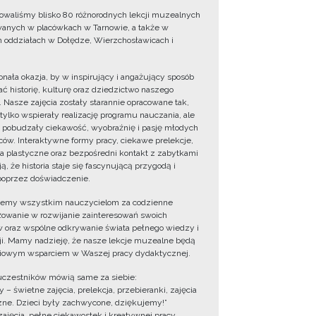
owaliśmy blisko 80 różnorodnych lekcji muzealnych
wanych w placówkach w Tarnowie, a także w
 oddziałach w Dołędze, Wierzchosławicach i
onała okazja, by w inspirujący i angażujący sposób
ć historię, kulturę oraz dziedzictwo naszego
. Nasze zajęcia zostały starannie opracowane tak,
 tylko wspierały realizację programu nauczania, ale
 pobudzały ciekawość, wyobraźnię i pasję młodych
ów. Interaktywne formy pracy, ciekawe prelekcje,
ia plastyczne oraz bezpośredni kontakt z zabytkami
ą, że historia staje się fascynującą przygodą i
oprzez doświadczenie.
jemy wszystkim nauczycielom za codzienne
owanie w rozwijanie zainteresowań swoich
 oraz wspólne odkrywanie świata pełnego wiedzy i
cji. Mamy nadzieję, że nasze lekcje muzealne będą
iowym wsparciem w Waszej pracy dydaktycznej.
uczestników mówią same za siebie:
 – świetne zajęcia, prelekcja, przebieranki, zajęcia
zne. Dzieci były zachwycone, dziękujemy!”
zajęcia, pełne ciekawostek i kreatywnej pracy.