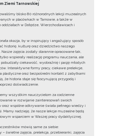
 Ziemi Tarnowskiej
owaliśmy blisko 80 różnorodnych lekcji muzealnych
wanych w placówkach w Tarnowie, a także w
 oddziałach w Dołędze, Wierzchosławicach i
onała okazja, by w inspirujący i angażujący sposób
ć historię, kulturę oraz dziedzictwo naszego
. Nasze zajęcia zostały starannie opracowane tak,
 tylko wspierały realizację programu nauczania, ale
 pobudzały ciekawość, wyobraźnię i pasję młodych
ów. Interaktywne formy pracy, ciekawe prelekcje,
ia plastyczne oraz bezpośredni kontakt z zabytkami
ą, że historia staje się fascynującą przygodą i
oprzez doświadczenie.
jemy wszystkim nauczycielom za codzienne
owanie w rozwijanie zainteresowań swoich
 oraz wspólne odkrywanie świata pełnego wiedzy i
cji. Mamy nadzieję, że nasze lekcje muzealne będą
iowym wsparciem w Waszej pracy dydaktycznej.
uczestników mówią same za siebie:
 – świetne zajęcia, prelekcja, przebieranki, zajęcia