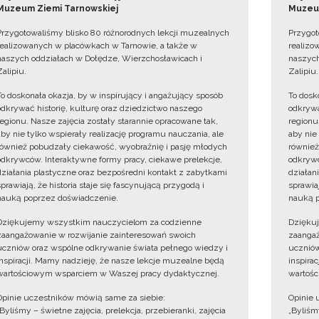
Muzeum Ziemi Tarnowskiej
Muzeum
Przygotowaliśmy blisko 80 różnorodnych lekcji muzealnych
Przygot
realizowanych w placówkach w Tarnowie, a także w
realizo
naszych oddziałach w Dołędze, Wierzchosławicach i
naszych
Zalipiu.
Zalipiu.
To doskonała okazja, by w inspirujący i angażujący sposób
To dosk
odkrywać historię, kulturę oraz dziedzictwo naszego
odkrywa
regionu. Nasze zajęcia zostały starannie opracowane tak,
regionu
aby nie tylko wspierały realizację programu nauczania, ale
aby nie
również pobudzały ciekawość, wyobraźnię i pasję młodych
również
odkrywców. Interaktywne formy pracy, ciekawe prelekcje,
odkrywc
działania plastyczne oraz bezpośredni kontakt z zabytkami
działan
sprawiają, że historia staje się fascynującą przygodą i
sprawiaj
nauką poprzez doświadczenie.
nauką p
Dziękujemy wszystkim nauczycielom za codzienne
Dzięku
zaangażowanie w rozwijanie zainteresowań swoich
zaangaż
uczniów oraz wspólne odkrywanie świata pełnego wiedzy i
uczniów
inspiracji. Mamy nadzieję, że nasze lekcje muzealne będą
inspira
wartościowym wsparciem w Waszej pracy dydaktycznej.
wartośc
Opinie uczestników mówią same za siebie:
Opinie 
„Byliśmy – świetne zajęcia, prelekcja, przebieranki, zajęcia
„Byliśmy