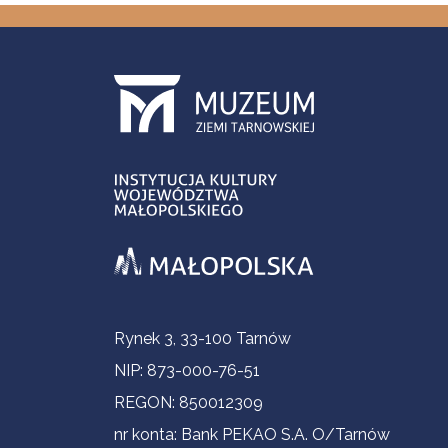
Informacje kontaktowe
Rynek 3, 33-100 Tarnów
NIP: 873-000-76-51
REGON: 850012309
nr konta: Bank PEKAO S.A. O/Tarnów