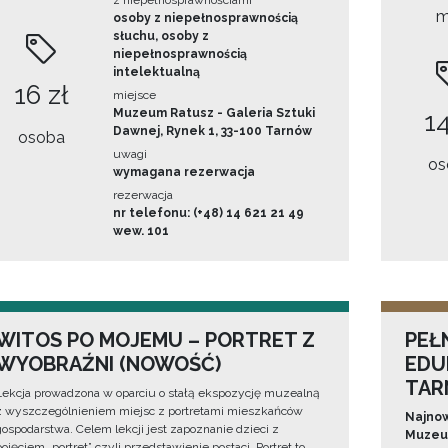
z niepełnosprawnościami
m
osoby z niepełnosprawnością
słuchu, osoby z
niepełnosprawnością
intelektualną
16 zł
miejsce
Muzeum Ratusz - Galeria Sztuki
14
Dawnej, Rynek 1, 33-100 Tarnów
osoba
uwagi
os
wymagana rezerwacja
rezerwacja
nr telefonu: (+48) 14 621 21 49
wew. 101
WITOS PO MOJEMU – PORTRET Z
PEŁ
WYOBRAŹNI (NOWOŚĆ)
EDU
TAR
Lekcja prowadzona w oparciu o stałą ekspozycję muzealną
z wyszczególnieniem miejsc z portretami mieszkańców
Najnow
gospodarstwa. Celem lekcji jest zapoznanie dzieci z
Muzeum
pojęciem „portret” czyli przedstawienie postaci. Portret to