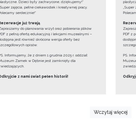
plastyczne. Dzieci były zachwycone, dziękujemy!”
plastyc
„Super zajęcia, pełne ciekawostek i kreatywnej pracy.
„Super 
Polecamy serdecznie!”
Polecam
Rezerwacje już trwają
Rezerw
Zapraszamy do planowania wizyt oraz pobierania plików
Zaprasz
PDF z pełną ofertą edukacyjną i lekcjami muzealnymi –
PDF z p
dostępna jest również skrócona wersja oferty bez
dostępn
szczegółowych opisów.
szczegó
PS. Informujemy, że z dniem 1 grudnia 2025 r. oddział
PS. Inf
Muzeum Zamek w Dębnie jest zamknięty dla
Muzeum
zwiedzających.
zwiedza
Odkryjcie z nami świat pełen historii!
Odkryjc
Wczytaj więcej