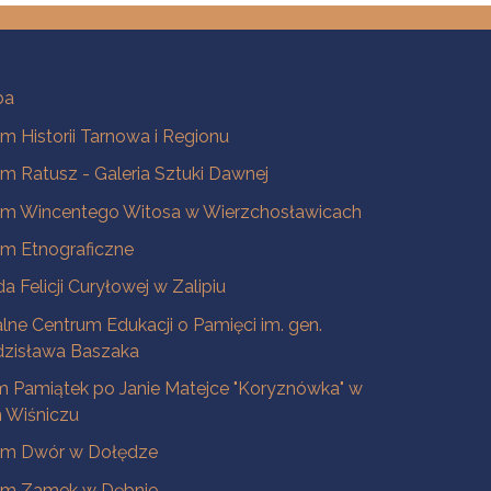
ba
 Historii Tarnowa i Regionu
 Ratusz - Galeria Sztuki Dawnej
m Wincentego Witosa w Wierzchosławicach
m Etnograficzne
a Felicji Curyłowej w Zalipiu
lne Centrum Edukacji o Pamięci im. gen.
dzisława Baszaka
 Pamiątek po Janie Matejce "Koryznówka" w
Wiśniczu
m Dwór w Dołędze
m Zamek w Dębnie