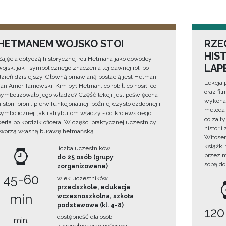
HETMANEM WOJSKO STOI
RZE
HIS
Zajęcia dotyczą historycznej roli Hetmana jako dowódcy
LAP
wojsk, jak i symbolicznego znaczenia tej dawnej roli po
dzień dzisiejszy. Główną omawianą postacią jest Hetman
Lekcja 
Jan Amor Tarnowski. Kim był Hetman, co robił, co nosił, co
oraz fi
symbolizowało jego władze? Część lekcji jest poświęcona
wykonan
historii broni, pierw funkcjonalnej, później czysto ozdobnej i
metoda 
symbolicznej, jak i atrybutom władzy - od królewskiego
co za t
berła po kordzik oficera. W części praktycznej uczestnicy
histori
tworzą własną buławę hetmańską.
Witosem
książki
liczba uczestników
przez m
do 25 osób (grupy
sobą do
zorganizowane)
45-60
wiek uczestników
przedszkole, edukacja
min
wczesnoszkolna, szkoła
podstawowa (kl. 4-8)
120
dostępność dla osób
min.