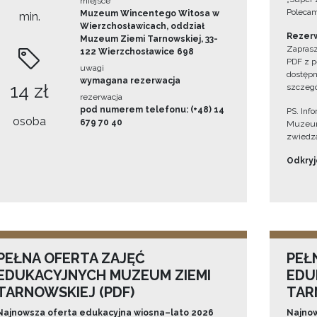
miejsce
Polecam
Muzeum Wincentego Witosa w
min.
Wierzchosławicach, oddział
Rezerw
Muzeum Ziemi Tarnowskiej, 33-
Zaprasz
122 Wierzchosławice 698
PDF z p
uwagi
dostępn
wymagana rezerwacja
14 zł
szczegó
rezerwacja
pod numerem telefonu: (+48) 14
PS. Inf
osoba
679 70 40
Muzeum
zwiedza
Odkryjc
PEŁNA OFERTA ZAJĘĆ
PEŁ
EDUKACYJNYCH MUZEUM ZIEMI
EDU
TARNOWSKIEJ (PDF)
TAR
Najnowsza oferta edukacyjna wiosna–lato 2026
Najnow