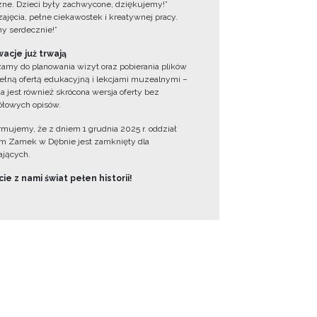
zne. Dzieci były zachwycone, dziękujemy!”
zajęcia, pełne ciekawostek i kreatywnej pracy.
y serdecznie!”
acje już trwają
amy do planowania wizyt oraz pobierania plików
ełną ofertą edukacyjną i lekcjami muzealnymi –
a jest również skrócona wersja oferty bez
łowych opisów.
ormujemy, że z dniem 1 grudnia 2025 r. oddział
 Zamek w Dębnie jest zamknięty dla
jących.
ie z nami świat pełen historii!