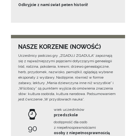
Odkryjcie z nami świat pełen historii!
NASZE KORZENIE (NOWOŚĆ)
Uczestnicy podczas gry „ZGADUJ ZGADULA” zapoznają
się z najważniejszymi pojęciami dotyczącymi genealogii
(ród, rodzina, pokolenia, krewni, drzewo genealogiczne,
herb, przydomek, nazwisko, pamiątki), oglądają wybrane
eksponaty z wystawy. Następnie, również w formie
zabawy, lektury „Mania dziewczyna inne niż wszystkie” i
„Wścibscy” są punktem wyjścia do omówienia znaczenia
słów: kultura osobista, kultura narodowa. Podsumowaniem
jest ćwiczenie „W przysłowiach nauka”.
wiek uczestników
przedszkole
dostępność dla osób
90
z niepełnosprawnościami
osoby z niepełnosprawnością