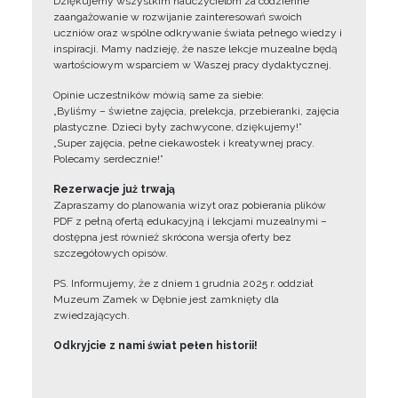
Dziękujemy wszystkim nauczycielom za codzienne
zaangażowanie w rozwijanie zainteresowań swoich
uczniów oraz wspólne odkrywanie świata pełnego wiedzy i
inspiracji. Mamy nadzieję, że nasze lekcje muzealne będą
wartościowym wsparciem w Waszej pracy dydaktycznej.
Opinie uczestników mówią same za siebie:
„Byliśmy – świetne zajęcia, prelekcja, przebieranki, zajęcia
plastyczne. Dzieci były zachwycone, dziękujemy!”
„Super zajęcia, pełne ciekawostek i kreatywnej pracy.
Polecamy serdecznie!”
Rezerwacje już trwają
Zapraszamy do planowania wizyt oraz pobierania plików
PDF z pełną ofertą edukacyjną i lekcjami muzealnymi –
dostępna jest również skrócona wersja oferty bez
szczegółowych opisów.
PS. Informujemy, że z dniem 1 grudnia 2025 r. oddział
Muzeum Zamek w Dębnie jest zamknięty dla
zwiedzających.
Odkryjcie z nami świat pełen historii!