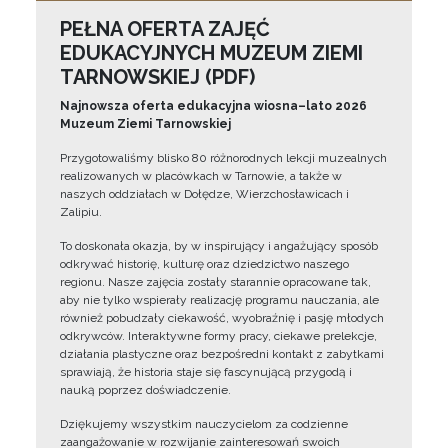
PEŁNA OFERTA ZAJĘĆ
EDUKACYJNYCH MUZEUM ZIEMI
TARNOWSKIEJ (PDF)
Najnowsza oferta edukacyjna wiosna–lato 2026
Muzeum Ziemi Tarnowskiej
Przygotowaliśmy blisko 80 różnorodnych lekcji muzealnych
realizowanych w placówkach w Tarnowie, a także w
naszych oddziałach w Dołędze, Wierzchosławicach i
Zalipiu.
To doskonała okazja, by w inspirujący i angażujący sposób
odkrywać historię, kulturę oraz dziedzictwo naszego
regionu. Nasze zajęcia zostały starannie opracowane tak,
aby nie tylko wspierały realizację programu nauczania, ale
również pobudzały ciekawość, wyobraźnię i pasję młodych
odkrywców. Interaktywne formy pracy, ciekawe prelekcje,
działania plastyczne oraz bezpośredni kontakt z zabytkami
sprawiają, że historia staje się fascynującą przygodą i
nauką poprzez doświadczenie.
Dziękujemy wszystkim nauczycielom za codzienne
zaangażowanie w rozwijanie zainteresowań swoich