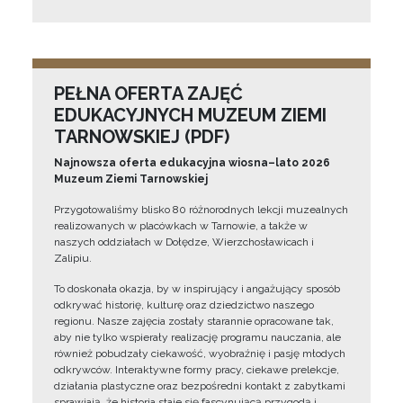
PEŁNA OFERTA ZAJĘĆ
EDUKACYJNYCH MUZEUM ZIEMI
TARNOWSKIEJ (PDF)
Najnowsza oferta edukacyjna wiosna–lato 2026
Muzeum Ziemi Tarnowskiej
Przygotowaliśmy blisko 80 różnorodnych lekcji muzealnych
realizowanych w placówkach w Tarnowie, a także w
naszych oddziałach w Dołędze, Wierzchosławicach i
Zalipiu.
To doskonała okazja, by w inspirujący i angażujący sposób
odkrywać historię, kulturę oraz dziedzictwo naszego
regionu. Nasze zajęcia zostały starannie opracowane tak,
aby nie tylko wspierały realizację programu nauczania, ale
również pobudzały ciekawość, wyobraźnię i pasję młodych
odkrywców. Interaktywne formy pracy, ciekawe prelekcje,
działania plastyczne oraz bezpośredni kontakt z zabytkami
sprawiają, że historia staje się fascynującą przygodą i