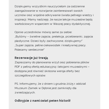
Dziękujemy wszystkim nauczycielom za codzienne
zaangażowanie w rozwijanie zainteresowań swoich
uczniów oraz wspólne odkrywanie świata pełnego wiedzy i
inspiracji. Mamy nadzieję, że nasze lekcje muzealne będą
wartościowym wsparciem w Waszej pracy dydaktycznej.
Opinie uczestników mówią same za siebie:
„Byliśmy – świetne zajęcia, prelekcja, przebieranki, zajęcia
plastyczne. Dzieci były zachwycone, dziękujemy!”
„Super zajęcia, pełne ciekawostek i kreatywnej pracy.
Polecamy serdecznie!”
Rezerwacje już trwają
Zapraszamy do planowania wizyt oraz pobierania plików
PDF z pełną ofertą edukacyjną i lekcjami muzealnymi –
dostępna jest również skrócona wersja oferty bez
szczegółowych opisów.
PS. Informujemy, że z dniem 1 grudnia 2025 r. oddział
Muzeum Zamek w Dębnie jest zamknięty dla
zwiedzających.
Odkryjcie z nami świat pełen historii!