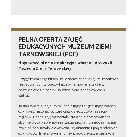
PEŁNA OFERTA ZAJĘĆ
EDUKACYJNYCH MUZEUM ZIEMI
TARNOWSKIEJ (PDF)
Najnowsza oferta edukacyjna wiosna–lato 2026
Muzeum Ziemi Tarnowskiej
Przygotowaliśmy blisko 80 różnorodnych lekcji muzealnych
realizowanych w placówkach w Tarnowie, a także w
naszych oddziałach w Dołędze, Wierzchosławicach i
Zalipiu.
To doskonała okazja, by w inspirujący i angażujący sposób
odkrywać historię, kulturę oraz dziedzictwo naszego
regionu. Nasze zajęcia zostały starannie opracowane tak,
aby nie tylko wspierały realizację programu nauczania, ale
również pobudzały ciekawość, wyobraźnię i pasję młodych
odkrywców. Interaktywne formy pracy, ciekawe prelekcje,