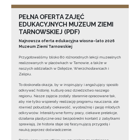
PEŁNA OFERTA ZAJĘĆ
EDUKACYJNYCH MUZEUM ZIEMI
TARNOWSKIEJ (PDF)
Najnowsza oferta edukacyjna wiosna–lato 2026
Muzeum Ziemi Tarnowskiej
Przygotowaliśmy blisko 80 różnorodnych lekcji muzealnych
realizowanych w placówkach w Tarnowie, a także w
naszych oddziałach w Dołędze, Wierzchosławicach i
Zalipiu.
To doskonała okazja, by w inspirujący i angażujący sposób
odkrywać historię, kulturę oraz dziedzictwo naszego
regionu. Nasze zajęcia zostały starannie opracowane tak,
aby nie tylko wspierały realizację programu nauczania, ale
również pobudzały ciekawość, wyobraźnię i pasję młodych
odkrywców. Interaktywne formy pracy, ciekawe prelekcje,
działania plastyczne oraz bezpośredni kontakt z zabytkami
sprawiają, że historia staje się fascynującą przygodą i
nauką poprzez doświadczenie.