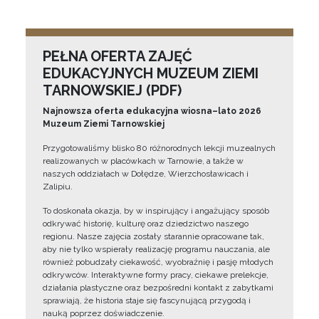
PEŁNA OFERTA ZAJĘĆ
EDUKACYJNYCH MUZEUM ZIEMI
TARNOWSKIEJ (PDF)
Najnowsza oferta edukacyjna wiosna–lato 2026
Muzeum Ziemi Tarnowskiej
Przygotowaliśmy blisko 80 różnorodnych lekcji muzealnych
realizowanych w placówkach w Tarnowie, a także w
naszych oddziałach w Dołędze, Wierzchosławicach i
Zalipiu.
To doskonała okazja, by w inspirujący i angażujący sposób
odkrywać historię, kulturę oraz dziedzictwo naszego
regionu. Nasze zajęcia zostały starannie opracowane tak,
aby nie tylko wspierały realizację programu nauczania, ale
również pobudzały ciekawość, wyobraźnię i pasję młodych
odkrywców. Interaktywne formy pracy, ciekawe prelekcje,
działania plastyczne oraz bezpośredni kontakt z zabytkami
sprawiają, że historia staje się fascynującą przygodą i
nauką poprzez doświadczenie.