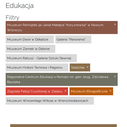
Edukacja
Filtry
Muzeum Pamiątek po Janie Matejce "Koryznówka" w Nowym
Wiśniczu
Muzeum Dwór w Dołędze
Galeria "Panorama"
Muzeum Zamek w Dębnie
Muzeum Ratusz - Galeria Sztuki Dawnej
Muzeum Historii Tarnowa i Regionu
Siedziba
Regionalne Centrum Edukacji o Pamięci im. gen. bryg. Zdzisława
Baszaka
Zagroda Felicji Curyłowej w Zalipiu
Muzeum Etnograficzne
Muzeum Wincentego Witosa w Wierzchosławicach