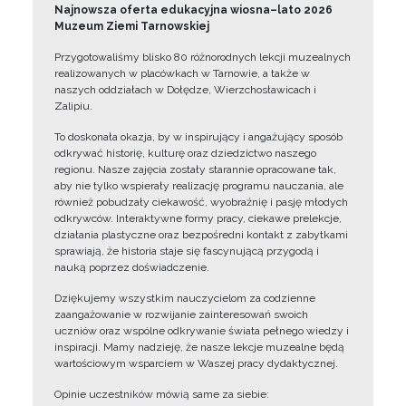
Najnowsza oferta edukacyjna wiosna–lato 2026
Muzeum Ziemi Tarnowskiej
Przygotowaliśmy blisko 80 różnorodnych lekcji muzealnych
realizowanych w placówkach w Tarnowie, a także w
naszych oddziałach w Dołędze, Wierzchosławicach i
Zalipiu.
To doskonała okazja, by w inspirujący i angażujący sposób
odkrywać historię, kulturę oraz dziedzictwo naszego
regionu. Nasze zajęcia zostały starannie opracowane tak,
aby nie tylko wspierały realizację programu nauczania, ale
również pobudzały ciekawość, wyobraźnię i pasję młodych
odkrywców. Interaktywne formy pracy, ciekawe prelekcje,
działania plastyczne oraz bezpośredni kontakt z zabytkami
sprawiają, że historia staje się fascynującą przygodą i
nauką poprzez doświadczenie.
Dziękujemy wszystkim nauczycielom za codzienne
zaangażowanie w rozwijanie zainteresowań swoich
uczniów oraz wspólne odkrywanie świata pełnego wiedzy i
inspiracji. Mamy nadzieję, że nasze lekcje muzealne będą
wartościowym wsparciem w Waszej pracy dydaktycznej.
Opinie uczestników mówią same za siebie: