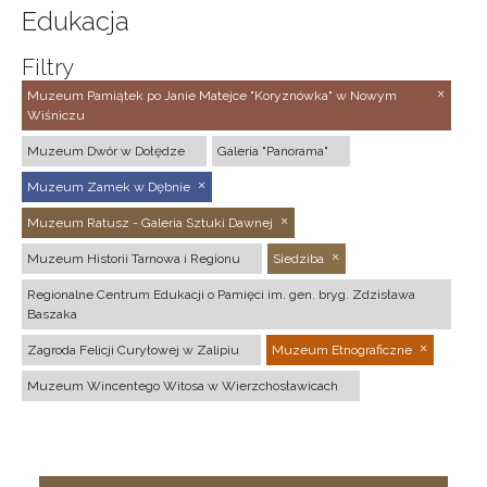
Edukacja
Filtry
Muzeum Pamiątek po Janie Matejce "Koryznówka" w Nowym
Wiśniczu
Muzeum Dwór w Dołędze
Galeria "Panorama"
Muzeum Zamek w Dębnie
Muzeum Ratusz - Galeria Sztuki Dawnej
Muzeum Historii Tarnowa i Regionu
Siedziba
Regionalne Centrum Edukacji o Pamięci im. gen. bryg. Zdzisława
Baszaka
Zagroda Felicji Curyłowej w Zalipiu
Muzeum Etnograficzne
Muzeum Wincentego Witosa w Wierzchosławicach