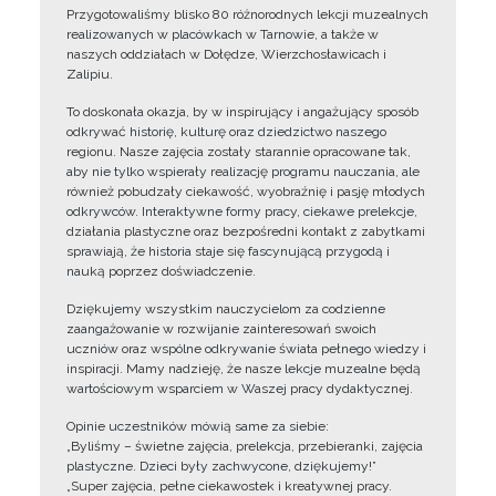
Przygotowaliśmy blisko 80 różnorodnych lekcji muzealnych
realizowanych w placówkach w Tarnowie, a także w
naszych oddziałach w Dołędze, Wierzchosławicach i
Zalipiu.
To doskonała okazja, by w inspirujący i angażujący sposób
odkrywać historię, kulturę oraz dziedzictwo naszego
regionu. Nasze zajęcia zostały starannie opracowane tak,
aby nie tylko wspierały realizację programu nauczania, ale
również pobudzały ciekawość, wyobraźnię i pasję młodych
odkrywców. Interaktywne formy pracy, ciekawe prelekcje,
działania plastyczne oraz bezpośredni kontakt z zabytkami
sprawiają, że historia staje się fascynującą przygodą i
nauką poprzez doświadczenie.
Dziękujemy wszystkim nauczycielom za codzienne
zaangażowanie w rozwijanie zainteresowań swoich
uczniów oraz wspólne odkrywanie świata pełnego wiedzy i
inspiracji. Mamy nadzieję, że nasze lekcje muzealne będą
wartościowym wsparciem w Waszej pracy dydaktycznej.
Opinie uczestników mówią same za siebie:
„Byliśmy – świetne zajęcia, prelekcja, przebieranki, zajęcia
plastyczne. Dzieci były zachwycone, dziękujemy!”
„Super zajęcia, pełne ciekawostek i kreatywnej pracy.