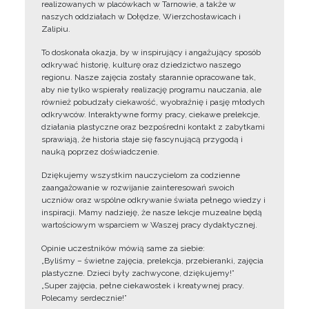
realizowanych w placówkach w Tarnowie, a także w
naszych oddziałach w Dołędze, Wierzchosławicach i
Zalipiu.
To doskonała okazja, by w inspirujący i angażujący sposób
odkrywać historię, kulturę oraz dziedzictwo naszego
regionu. Nasze zajęcia zostały starannie opracowane tak,
aby nie tylko wspierały realizację programu nauczania, ale
również pobudzały ciekawość, wyobraźnię i pasję młodych
odkrywców. Interaktywne formy pracy, ciekawe prelekcje,
działania plastyczne oraz bezpośredni kontakt z zabytkami
sprawiają, że historia staje się fascynującą przygodą i
nauką poprzez doświadczenie.
Dziękujemy wszystkim nauczycielom za codzienne
zaangażowanie w rozwijanie zainteresowań swoich
uczniów oraz wspólne odkrywanie świata pełnego wiedzy i
inspiracji. Mamy nadzieję, że nasze lekcje muzealne będą
wartościowym wsparciem w Waszej pracy dydaktycznej.
Opinie uczestników mówią same za siebie:
„Byliśmy – świetne zajęcia, prelekcja, przebieranki, zajęcia
plastyczne. Dzieci były zachwycone, dziękujemy!”
„Super zajęcia, pełne ciekawostek i kreatywnej pracy.
Polecamy serdecznie!”