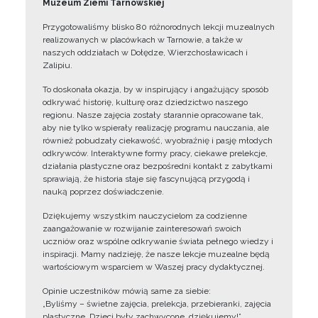
Muzeum Ziemi Tarnowskiej
Przygotowaliśmy blisko 80 różnorodnych lekcji muzealnych
realizowanych w placówkach w Tarnowie, a także w
naszych oddziałach w Dołędze, Wierzchosławicach i
Zalipiu.
To doskonała okazja, by w inspirujący i angażujący sposób
odkrywać historię, kulturę oraz dziedzictwo naszego
regionu. Nasze zajęcia zostały starannie opracowane tak,
aby nie tylko wspierały realizację programu nauczania, ale
również pobudzały ciekawość, wyobraźnię i pasję młodych
odkrywców. Interaktywne formy pracy, ciekawe prelekcje,
działania plastyczne oraz bezpośredni kontakt z zabytkami
sprawiają, że historia staje się fascynującą przygodą i
nauką poprzez doświadczenie.
Dziękujemy wszystkim nauczycielom za codzienne
zaangażowanie w rozwijanie zainteresowań swoich
uczniów oraz wspólne odkrywanie świata pełnego wiedzy i
inspiracji. Mamy nadzieję, że nasze lekcje muzealne będą
wartościowym wsparciem w Waszej pracy dydaktycznej.
Opinie uczestników mówią same za siebie:
„Byliśmy – świetne zajęcia, prelekcja, przebieranki, zajęcia
plastyczne. Dzieci były zachwycone, dziękujemy!”