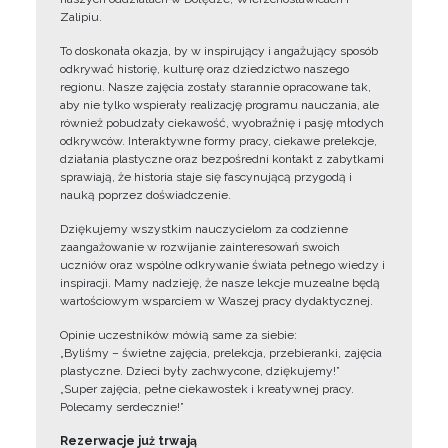
Zalipiu.
To doskonała okazja, by w inspirujący i angażujący sposób
odkrywać historię, kulturę oraz dziedzictwo naszego
regionu. Nasze zajęcia zostały starannie opracowane tak,
aby nie tylko wspierały realizację programu nauczania, ale
również pobudzały ciekawość, wyobraźnię i pasję młodych
odkrywców. Interaktywne formy pracy, ciekawe prelekcje,
działania plastyczne oraz bezpośredni kontakt z zabytkami
sprawiają, że historia staje się fascynującą przygodą i
nauką poprzez doświadczenie.
Dziękujemy wszystkim nauczycielom za codzienne
zaangażowanie w rozwijanie zainteresowań swoich
uczniów oraz wspólne odkrywanie świata pełnego wiedzy i
inspiracji. Mamy nadzieję, że nasze lekcje muzealne będą
wartościowym wsparciem w Waszej pracy dydaktycznej.
Opinie uczestników mówią same za siebie:
„Byliśmy – świetne zajęcia, prelekcja, przebieranki, zajęcia
plastyczne. Dzieci były zachwycone, dziękujemy!”
„Super zajęcia, pełne ciekawostek i kreatywnej pracy.
Polecamy serdecznie!”
Rezerwacje już trwają