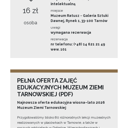
intelektualną
16 zł
miejsce
Muzeum Ratusz - Galeria Sztuki
Dawnej, Rynek 1, 33-100 Tarnów
osoba
uwagi
wymagana rezerwacja
rezerwacja
nr telefonu: (+48) 14 621 21 49
wew. 101
PEŁNA OFERTA ZAJĘĆ
EDUKACYJNYCH MUZEUM ZIEMI
TARNOWSKIEJ (PDF)
Najnowsza oferta edukacyjna wiosna–lato 2026
Muzeum Ziemi Tarnowskiej
Przygotowaliśmy blisko 80 różnorodnych lekcji muzealnych
realizowanych w placówkach w Tarnowie, a także w
naszych oddziałach w Dołędze, Wierzchosławicach i