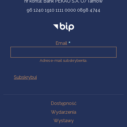
nr konta: Bank PEKAO S.A. O/Tarnów
96 1240 1910 1111 0000 0898 4744
Email
Adres e-mail subskrybenta.
Na skróty
Dostępność
Wydarzenia
Wystawy