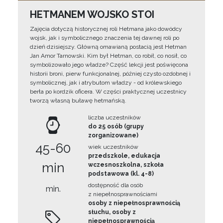
HETMANEM WOJSKO STOI
Zajęcia dotyczą historycznej roli Hetmana jako dowódcy
wojsk, jak i symbolicznego znaczenia tej dawnej roli po
dzień dzisiejszy. Główną omawianą postacią jest Hetman
Jan Amor Tarnowski. Kim był Hetman, co robił, co nosił, co
symbolizowało jego władze? Część lekcji jest poświęcona
historii broni, pierw funkcjonalnej, później czysto ozdobnej i
symbolicznej, jak i atrybutom władzy - od królewskiego
berła po kordzik oficera. W części praktycznej uczestnicy
tworzą własną buławę hetmańską.
liczba uczestników
do 25 osób (grupy
zorganizowane)
45-60
wiek uczestników
przedszkole, edukacja
min
wczesnoszkolna, szkoła
podstawowa (kl. 4-8)
dostępność dla osób
min.
z niepełnosprawnościami
osoby z niepełnosprawnością
słuchu, osoby z
niepełnosprawnością