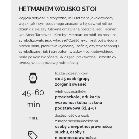
HETMANEM WOJSKO STOI
Zajęcia dotyczą historycznej roli Hetmana jako dowódcy
wojsk, jak i symbolicznego znaczenia tej dawnej roli po
dzień dzisiejszy. Główną omawianą postacią jest Hetman
Jan Amor Tarnowski. Kim był Hetman, co robił, co nosił, co
symbolizowało jego władze? Część lekcji jest poświęcona
historii broni, pierw funkcjonalnej, później czysto ozdobnej i
symbolicznej, jak i atrybutom władzy - od królewskiego
berła po kordzik oficera. W części praktycznej uczestnicy
tworzą własną buławę hetmańską.
liczba uczestników
do 25 osób (grupy
zorganizowane)
45-60
wiek uczestników
przedszkole, edukacja
min
wczesnoszkolna, szkoła
podstawowa (kl. 4-8)
dostępność dla osób
min.
z niepełnosprawnościami
osoby z niepełnosprawnością
słuchu, osoby z
niepełnosprawnością