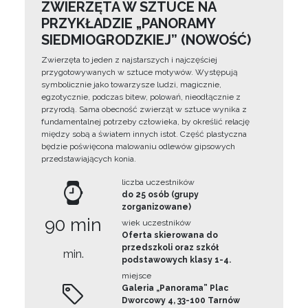
ZWIERZĘTA W SZTUCE NA
PRZYKŁADZIE „PANORAMY
SIEDMIOGRODZKIEJ” (NOWOŚĆ)
Zwierzęta to jeden z najstarszych i najczęściej
przygotowywanych w sztuce motywów. Występują
symbolicznie jako towarzysze ludzi, magicznie,
egzotycznie, podczas bitew, polowań, nieodłącznie z
przyrodą. Sama obecność zwierząt w sztuce wynika z
fundamentalnej potrzeby człowieka, by określić relację
między sobą a światem innych istot. Część plastyczna
będzie poświęcona malowaniu odlewów gipsowych
przedstawiających konia.
liczba uczestników
do 25 osób (grupy
zorganizowane)
90 min
wiek uczestników
Oferta skierowana do
przedszkoli oraz szkół
min.
podstawowych klasy 1-4.
miejsce
Galeria „Panorama” Plac
Dworcowy 4, 33-100 Tarnów