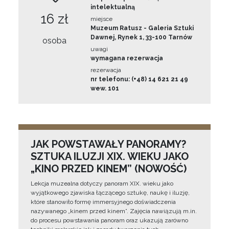
intelektualną
16 zł
miejsce
Muzeum Ratusz - Galeria Sztuki
Dawnej, Rynek 1, 33-100 Tarnów
osoba
uwagi
wymagana rezerwacja
rezerwacja
nr telefonu: (+48) 14 621 21 49
wew. 101
JAK POWSTAWAŁY PANORAMY?
SZTUKA ILUZJI XIX. WIEKU JAKO
„KINO PRZED KINEM” (NOWOŚĆ)
Lekcja muzealna dotyczy panoram XIX. wieku jako
wyjątkowego zjawiska łączącego sztukę, naukę i iluzję,
które stanowiło formę immersyjnego doświadczenia
nazywanego „kinem przed kinem”. Zajęcia nawiązują m.in.
do procesu powstawania panoram oraz ukazują zarówno