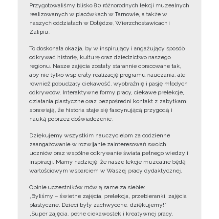
Przygotowaliśmy blisko 80 różnorodnych lekcji muzealnych
realizowanych w placówkach w Tarnowie, a także w
naszych oddziałach w Dołędze, Wierzchosławicach i
Zalipiu.
To doskonała okazja, by w inspirujący i angażujący sposób
odkrywać historię, kulturę oraz dziedzictwo naszego
regionu. Nasze zajęcia zostały starannie opracowane tak,
aby nie tylko wspierały realizację programu nauczania, ale
również pobudzały ciekawość, wyobraźnię i pasję młodych
odkrywców. Interaktywne formy pracy, ciekawe prelekcje,
działania plastyczne oraz bezpośredni kontakt z zabytkami
sprawiają, że historia staje się fascynującą przygodą i
nauką poprzez doświadczenie.
Dziękujemy wszystkim nauczycielom za codzienne
zaangażowanie w rozwijanie zainteresowań swoich
uczniów oraz wspólne odkrywanie świata pełnego wiedzy i
inspiracji. Mamy nadzieję, że nasze lekcje muzealne będą
wartościowym wsparciem w Waszej pracy dydaktycznej.
Opinie uczestników mówią same za siebie:
„Byliśmy – świetne zajęcia, prelekcja, przebieranki, zajęcia
plastyczne. Dzieci były zachwycone, dziękujemy!”
„Super zajęcia, pełne ciekawostek i kreatywnej pracy.