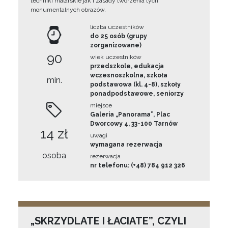
techniki malarskie jak i zasady tworzenia tych
monumentalnych obrazów.
liczba uczestników
do 25 osób (grupy
zorganizowane)
90
wiek uczestników
przedszkole, edukacja
wczesnoszkolna, szkoła
min.
podstawowa (kl. 4-8), szkoły
ponadpodstawowe, seniorzy
miejsce
Galeria „Panorama”, Plac
Dworcowy 4, 33-100 Tarnów
14 zł
uwagi
wymagana rezerwacja
osoba
rezerwacja
nr telefonu: (+48) 784 912 326
„SKRZYDLATE I ŁACIATE”, CZYLI