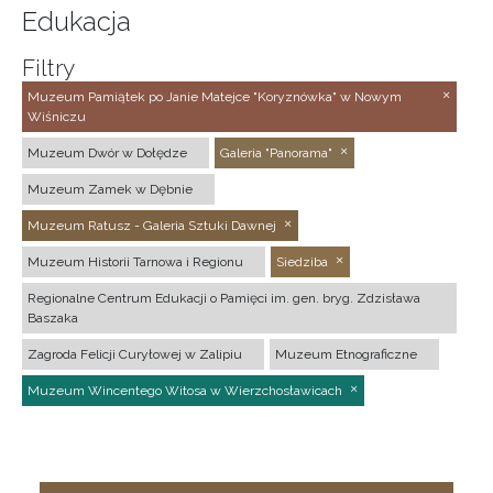
Edukacja
Filtry
Muzeum Pamiątek po Janie Matejce "Koryznówka" w Nowym
Wiśniczu
Muzeum Dwór w Dołędze
Galeria "Panorama"
Muzeum Zamek w Dębnie
Muzeum Ratusz - Galeria Sztuki Dawnej
Muzeum Historii Tarnowa i Regionu
Siedziba
Regionalne Centrum Edukacji o Pamięci im. gen. bryg. Zdzisława
Baszaka
Zagroda Felicji Curyłowej w Zalipiu
Muzeum Etnograficzne
Muzeum Wincentego Witosa w Wierzchosławicach