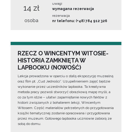
uwagi
14 zł
wymagana rezerwacja
rezerwacja
osoba
nr telefonu: (+48) 784 912 326
RZECZ O WINCENTYM WITOSIE-
HISTORIA ZAMKNIĘTA W
LAPBOOKU (NOWOŚĆ)
Lekcja prowadzona w oparciu o stałą ekspozycję muzealną
oraz film pt. „Cud Jedności”. Uzupełnieniem zajęć będzie
wykonanie przez uczestników lapbooka. Ta kreatywna
metoda pracy pozwoli stworzyć obrazkową mapę myśli, a
co za tym idzie – ułatwi zapamiętanie nowych faktów z
historii związanych z bohaterem lekcji, Wincentym
Witosem. Część materiałów potrzebnych do przygotowania
książki tematycznej zostanie opracowana i przygotowana
przez muzeum. Gotowego lapbooka uczniowie zabiorą ze
sobą do domu.