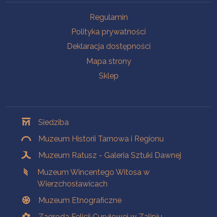
Na skróty
Regulamin
Polityka prywatności
Deklaracja dostępności
Mapa strony
Sklep
Oddziały
Siedziba
Muzeum Historii Tarnowa i Regionu
Muzeum Ratusz - Galeria Sztuki Dawnej
Muzeum Wincentego Witosa w
Wierzchosławicach
Muzeum Etnograficzne
Zagroda Felicji Curyłowej w Zalipiu