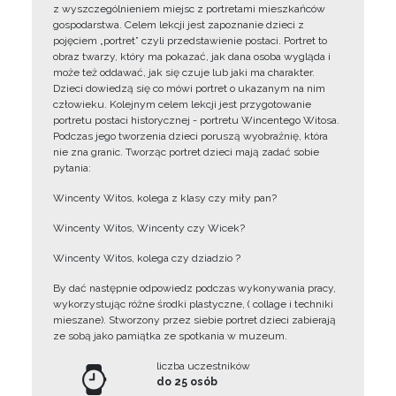
z wyszczególnieniem miejsc z portretami mieszkańców
gospodarstwa. Celem lekcji jest zapoznanie dzieci z
pojęciem „portret” czyli przedstawienie postaci. Portret to
obraz twarzy, który ma pokazać, jak dana osoba wygląda i
może też oddawać, jak się czuje lub jaki ma charakter.
Dzieci dowiedzą się co mówi portret o ukazanym na nim
człowieku. Kolejnym celem lekcji jest przygotowanie
portretu postaci historycznej - portretu Wincentego Witosa.
Podczas jego tworzenia dzieci poruszą wyobraźnię, która
nie zna granic. Tworząc portret dzieci mają zadać sobie
pytania:
Wincenty Witos, kolega z klasy czy miły pan?
Wincenty Witos, Wincenty czy Wicek?
Wincenty Witos, kolega czy dziadzio ?
By dać następnie odpowiedz podczas wykonywania pracy,
wykorzystując różne środki plastyczne, ( collage i techniki
mieszane). Stworzony przez siebie portret dzieci zabierają
ze sobą jako pamiątka ze spotkania w muzeum.
liczba uczestników
do 25 osób