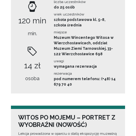
liczba uczestników
do 25 osób
wiek uczestników
120 min
szkoła podstawowa kl. 5-8,
szkoła średnia
miejsce
min.
Muzeum Wincentego Witosa w
Wierzchosławicach, oddział
Muzeum Ziemi Tarnowskiej, 33-
122 Wierzchosławice 698
uwagi
14 zł
wymagana rezerwacja
rezerwacja
osoba
pod numerem telefonu: (+48) 14
679 70 40
WITOS PO MOJEMU – PORTRET Z
WYOBRAŹNI (NOWOŚĆ)
Lekcja prowadzona w oparciu o stałą ekspozycję muzealną