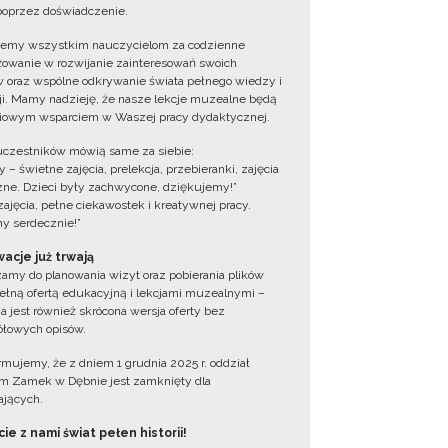
oprzez doświadczenie.
jemy wszystkim nauczycielom za codzienne
owanie w rozwijanie zainteresowań swoich
 oraz wspólne odkrywanie świata pełnego wiedzy i
cji. Mamy nadzieję, że nasze lekcje muzealne będą
iowym wsparciem w Waszej pracy dydaktycznej.
uczestników mówią same za siebie:
 – świetne zajęcia, prelekcja, przebieranki, zajęcia
zne. Dzieci były zachwycone, dziękujemy!”
zajęcia, pełne ciekawostek i kreatywnej pracy.
y serdecznie!”
acje już trwają
amy do planowania wizyt oraz pobierania plików
ełną ofertą edukacyjną i lekcjami muzealnymi –
a jest również skrócona wersja oferty bez
łowych opisów.
ormujemy, że z dniem 1 grudnia 2025 r. oddział
 Zamek w Dębnie jest zamknięty dla
jących.
ie z nami świat pełen historii!