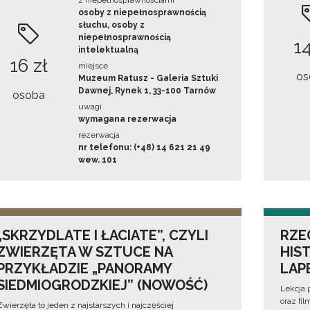
z niepełnosprawnościami
osoby z niepełnosprawnością
słuchu, osoby z
niepełnosprawnością
14
intelektualną
16 zł
miejsce
os
Muzeum Ratusz - Galeria Sztuki
Dawnej, Rynek 1, 33-100 Tarnów
osoba
uwagi
wymagana rezerwacja
rezerwacja
nr telefonu: (+48) 14 621 21 49
wew. 101
„SKRZYDLATE I ŁACIATE”, CZYLI
RZE
ZWIERZĘTA W SZTUCE NA
HIS
PRZYKŁADZIE „PANORAMY
LAP
SIEDMIOGRODZKIEJ” (NOWOŚĆ)
Lekcja 
oraz fi
Zwierzęta to jeden z najstarszych i najczęściej