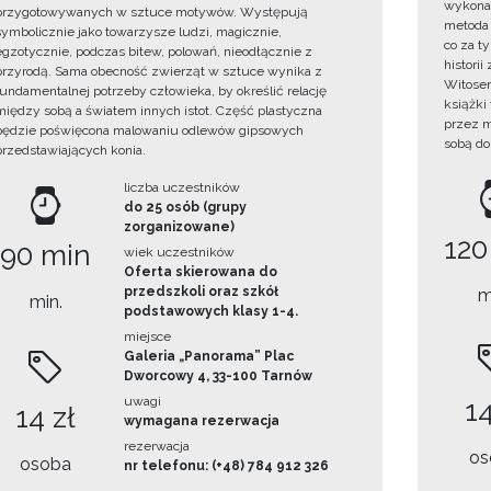
wykonan
przygotowywanych w sztuce motywów. Występują
metoda 
symbolicznie jako towarzysze ludzi, magicznie,
co za t
egzotycznie, podczas bitew, polowań, nieodłącznie z
histori
przyrodą. Sama obecność zwierząt w sztuce wynika z
Witosem
fundamentalnej potrzeby człowieka, by określić relację
książki
między sobą a światem innych istot. Część plastyczna
przez m
będzie poświęcona malowaniu odlewów gipsowych
sobą do
przedstawiających konia.
liczba uczestników
do 25 osób (grupy
zorganizowane)
120
90 min
wiek uczestników
Oferta skierowana do
przedszkoli oraz szkół
m
min.
podstawowych klasy 1-4.
miejsce
Galeria „Panorama” Plac
Dworcowy 4, 33-100 Tarnów
uwagi
14
14 zł
wymagana rezerwacja
rezerwacja
os
osoba
nr telefonu: (+48) 784 912 326