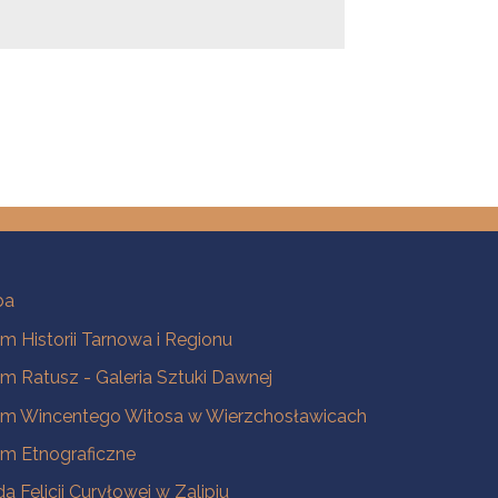
ba
 Historii Tarnowa i Regionu
 Ratusz - Galeria Sztuki Dawnej
m Wincentego Witosa w Wierzchosławicach
m Etnograficzne
a Felicji Curyłowej w Zalipiu