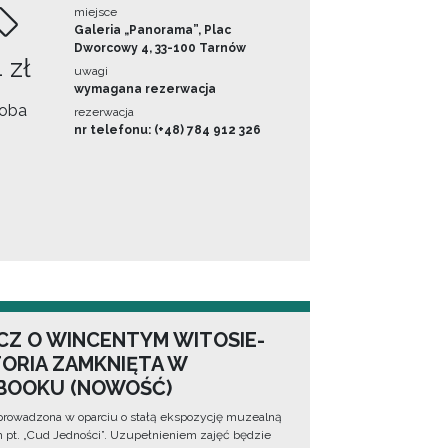
miejsce
Galeria „Panorama”, Plac
Dworcowy 4, 33-100 Tarnów
 zł
uwagi
wymagana rezerwacja
oba
rezerwacja
nr telefonu: (+48) 784 912 326
CZ O WINCENTYM WITOSIE-
TORIA ZAMKNIĘTA W
BOOKU (NOWOŚĆ)
prowadzona w oparciu o stałą ekspozycję muzealną
lm pt. „Cud Jedności”. Uzupełnieniem zajęć będzie