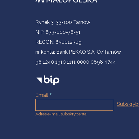
Informacje kontaktowe
Rynek 3, 33-100 Tarnów
NIP: 873-000-76-51
REGON: 850012309
nr konta: Bank PEKAO S.A. O/Tarnów
96 1240 1910 1111 0000 0898 4744
Email
Adres e-mail subskrybenta.