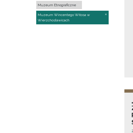
Muzeum Etnograficzne
Muzeum Wincentego Witosa w
Wierzchosławicach