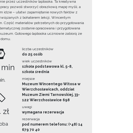
ie przez uczestników lapbooka. Ta kreatywna
pracy pozwoli stworzyć obrazkową mapę myśli, a
ym idzie – ułatwi zapamiętanie nowych faktów z
i związanych z bohaterem lekcji, Wincentym
. Część materiałów potrzebnych do przygotowania
 tematycznej zostanie opracowana i przygotowana
uzeum. Gotowego lapbooka uczniowie zabiorą ze
 domu.
liczba uczestników
do 25 osób
wiek uczestników
 min
szkoła podstawowa kl. 5-8,
szkoła średnia
miejsce
in.
Muzeum Wincentego Witosa w
Wierzchosławicach, oddział
Muzeum Ziemi Tarnowskiej, 33-
122 Wierzchosławice 698
uwagi
 zł
wymagana rezerwacja
rezerwacja
oba
pod numerem telefonu: (+48) 14
679 70 40