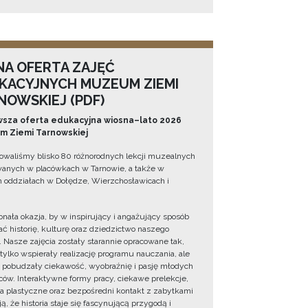
NA OFERTA ZAJĘĆ
KACYJNYCH MUZEUM ZIEMI
NOWSKIEJ (PDF)
sza oferta edukacyjna wiosna–lato 2026
 Ziemi Tarnowskiej
owaliśmy blisko 80 różnorodnych lekcji muzealnych
wanych w placówkach w Tarnowie, a także w
 oddziałach w Dołędze, Wierzchosławicach i
onała okazja, by w inspirujący i angażujący sposób
ć historię, kulturę oraz dziedzictwo naszego
. Nasze zajęcia zostały starannie opracowane tak,
 tylko wspierały realizację programu nauczania, ale
 pobudzały ciekawość, wyobraźnię i pasję młodych
ów. Interaktywne formy pracy, ciekawe prelekcje,
ia plastyczne oraz bezpośredni kontakt z zabytkami
ą, że historia staje się fascynującą przygodą i