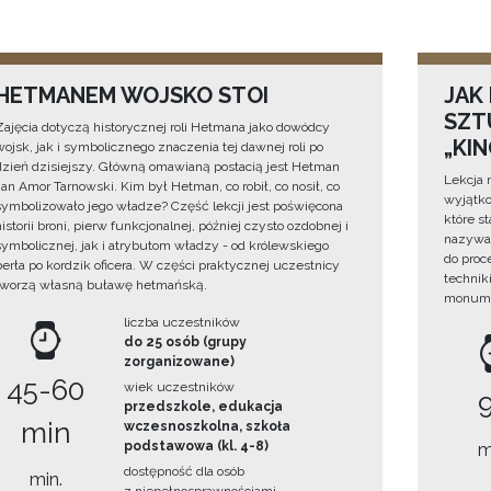
HETMANEM WOJSKO STOI
JAK
SZTU
Zajęcia dotyczą historycznej roli Hetmana jako dowódcy
„KI
wojsk, jak i symbolicznego znaczenia tej dawnej roli po
dzień dzisiejszy. Główną omawianą postacią jest Hetman
Lekcja 
Jan Amor Tarnowski. Kim był Hetman, co robił, co nosił, co
wyjątko
symbolizowało jego władze? Część lekcji jest poświęcona
które s
historii broni, pierw funkcjonalnej, później czysto ozdobnej i
nazywan
symbolicznej, jak i atrybutom władzy - od królewskiego
do proc
berła po kordzik oficera. W części praktycznej uczestnicy
technik
tworzą własną buławę hetmańską.
monume
liczba uczestników
do 25 osób (grupy
zorganizowane)
45-60
wiek uczestników
przedszkole, edukacja
min
wczesnoszkolna, szkoła
podstawowa (kl. 4-8)
m
dostępność dla osób
min.