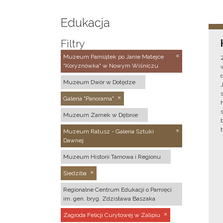
Edukacja
Filtry
Muzeum Pamiątek po Janie Matejce
"Koryznówka" w Nowym Wiśniczu
Muzeum Dwór w Dołędze
Galeria "Panorama"
Muzeum Zamek w Dębnie
Muzeum Ratusz - Galeria Sztuki
Dawnej
Muzeum Historii Tarnowa i Regionu
Siedziba
Regionalne Centrum Edukacji o Pamięci
im. gen. bryg. Zdzisława Baszaka
Zagroda Felicji Curyłowej w Zalipiu