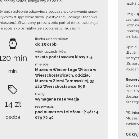
Wincenty Witos, kolega czy dziadzio ?
nauką p
By dać następnie odpowiedz podczas wykonywania pracy,
Dzięku
wykorzystując różne środki plastyczne, ( collage i techniki
zaangaż
mieszane). Stworzony przez siebie portret dzieci zabierają
uczniów
ze sobą jako pamiątka ze spotkania w muzeum.
inspira
wartośc
liczba uczestników
do 25 osób
Opinie 
wiek uczestników
„Byliśmy
120 min
szkoła podstawowa klasy 1-5
plastyc
„Super 
miejsce
Polecam
Muzeum Wincentego Witosa w
min.
Wierzchosławicach, oddział
Rezerw
Muzeum Ziemi Tarnowskiej, 33-
Zaprasz
122 Wierzchosławice 698
PDF z p
uwagi
dostępn
wymagana rezerwacja
14 zł
szczegó
rezerwacja
pod numerem telefonu: (+48) 14
PS. Inf
osoba
679 70 40
Muzeum
zwiedza
Odkryjc