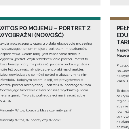
WITOS PO MOJEMU – PORTRET Z
PEŁ
WYOBRAŹNI (NOWOŚĆ)
EDU
TAR
Lekcja prowadzona w oparciu o stałą ekspozycję muzealną
z wyszczególnieniem miejsc z portretami mieszkańców
Najnow
gospodarstwa. Celem lekcji jest zapoznanie dzieci z
Muzeum
pojęciem „portret” czyli przedstawienie postaci. Portret to
obraz twarzy, który ma pokazać, jak dana osoba wygląda i
Przygot
może też oddawać, jak się czuje lub jaki ma charakter.
realizo
Dzieci dowiedzą się co mówi portret o ukazanym na nim
naszych
człowieku. Kolejnym celem lekcji jest przygotowanie
Zalipiu.
portretu postaci historycznej - portretu Wincentego Witosa.
Podczas jego tworzenia dzieci poruszą wyobraźnię, która
To dosk
nie zna granic. Tworząc portret dzieci mają zadać sobie
odkrywa
pytania:
regionu
aby nie
Wincenty Witos, kolega z klasy czy miły pan?
również
odkrywc
Wincenty Witos, Wincenty czy Wicek?
działan
sprawiaj