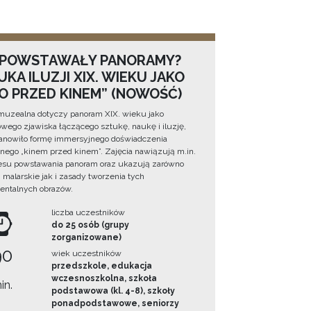
 POWSTAWAŁY PANORAMY?
KA ILUZJI XIX. WIEKU JAKO
NO PRZED KINEM” (NOWOŚĆ)
muzealna dotyczy panoram XIX. wieku jako
wego zjawiska łączącego sztukę, naukę i iluzję,
tanowiło formę immersyjnego doświadczenia
ego „kinem przed kinem”. Zajęcia nawiązują m.in.
esu powstawania panoram oraz ukazują zarówno
i malarskie jak i zasady tworzenia tych
ntalnych obrazów.
liczba uczestników
do 25 osób (grupy
zorganizowane)
90
wiek uczestników
przedszkole, edukacja
wczesnoszkolna, szkoła
in.
podstawowa (kl. 4-8), szkoły
ponadpodstawowe, seniorzy