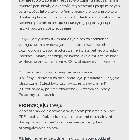
aby nie tylko wspierały realizację programu nauczania, ale
również pobudzały ciekawość, wyobraźnię i pasję młodych
odkrywców. Interaktywne formy pracy, ciekawe prelekcje,
działania plastyczne oraz bezpośredni kontakt z zabytkami
sprawiają, że historia staje się fascynującą przygodą i
nauką poprzez doświadczenie.
Dziękujemy wszystkim nauczycielom za codzienne
zaangażowanie w rozwijanie zainteresowań swoich
uczniów oraz wspólne odkrywanie świata pełnego wiedzy i
inspiracji. Mamy nadzieję, że nasze lekcje muzealne będą
wartościowym wsparciem w Waszej pracy dydaktycznej.
Opinie uczestników mówią same za siebie:
„Byliśmy – świetne zajęcia, prelekcja, przebieranki, zajęcia
plastyczne. Dzieci były zachwycone, dziękujemy!”
„Super zajęcia, pełne ciekawostek i kreatywnej pracy.
Polecamy serdecznie!”
Rezerwacje już trwają
Zapraszamy do planowania wizyt oraz pobierania plików
PDF z pełną ofertą edukacyjną i lekcjami muzealnymi –
dostępna jest również skrócona wersja oferty bez
szczegółowych opisów.
PS. Informujemy, że z dniem 1 grudnia 2025 r. oddział