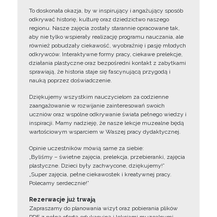
To doskonała okazja, by w inspirujący i angażujący sposób
odkrywać historię, kulturę oraz dziedzictwo naszego
regionu. Nasze zajęcia zostały starannie opracowane tak,
aby nie tylko wspierały realizację programu nauczania, ale
również pobudzały ciekawość, wyobraźnię i pasję młodych
odkrywców. Interaktywne formy pracy, ciekawe prelekcje,
działania plastyczne oraz bezpośredni kontakt z zabytkami
sprawiają, że historia staje się fascynującą przygodą i
nauką poprzez doświadczenie.
Dziękujemy wszystkim nauczycielom za codzienne
zaangażowanie w rozwijanie zainteresowań swoich
uczniów oraz wspólne odkrywanie świata pełnego wiedzy i
inspiracji. Mamy nadzieję, że nasze lekcje muzealne będą
wartościowym wsparciem w Waszej pracy dydaktycznej.
Opinie uczestników mówią same za siebie:
„Byliśmy – świetne zajęcia, prelekcja, przebieranki, zajęcia
plastyczne. Dzieci były zachwycone, dziękujemy!”
„Super zajęcia, pełne ciekawostek i kreatywnej pracy.
Polecamy serdecznie!”
Rezerwacje już trwają
Zapraszamy do planowania wizyt oraz pobierania plików