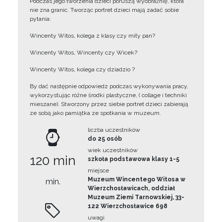
Podczas jego tworzenia dzieci poruszą wyobraźnię, która
nie zna granic. Tworząc portret dzieci mają zadać sobie
pytania:
Wincenty Witos, kolega z klasy czy miły pan?
Wincenty Witos, Wincenty czy Wicek?
Wincenty Witos, kolega czy dziadzio ?
By dać następnie odpowiedz podczas wykonywania pracy,
wykorzystując różne środki plastyczne, ( collage i techniki
mieszane). Stworzony przez siebie portret dzieci zabierają
ze sobą jako pamiątka ze spotkania w muzeum.
liczba uczestników
do 25 osób
wiek uczestników
120 min
szkoła podstawowa klasy 1-5
miejsce
Muzeum Wincentego Witosa w
min.
Wierzchosławicach, oddział
Muzeum Ziemi Tarnowskiej, 33-
122 Wierzchosławice 698
uwagi