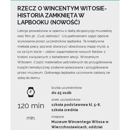
RZECZ O WINCENTYM WITOSIE-
HISTORIA ZAMKNIĘTA W
LAPBOOKU (NOWOŚĆ)
Lekcja prowadzona w oparciu o stałą ekspozycję muzealną
oraz film pt. „Cud Jedności”. Uzupełnieniem zajęć będzie
wykonanie przez uczestników lapbooka. Ta kreatywna
metoda pracy pozwoli stworzyć obrazkową mapę myśli, a
co za tym idzie – ułatwi zapamiętanie nowych faktów z
historii związanych z bohaterem lekcji, Wincentym
Witosem. Część materiałów potrzebnych do przygotowania
książki tematycznej zostanie opracowana i przygotowana
przez muzeum. Gotowego lapbooka uczniowie zabiorą ze
sobą do domu.
liczba uczestników
do 25 osób
wiek uczestników
120 min
szkoła podstawowa kl. 5-8,
szkoła średnia
miejsce
min.
Muzeum Wincentego Witosa w
Wierzchosławicach, oddział