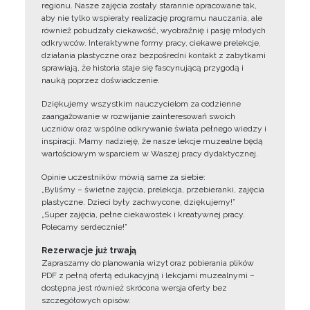
regionu. Nasze zajęcia zostały starannie opracowane tak,
aby nie tylko wspierały realizację programu nauczania, ale
również pobudzały ciekawość, wyobraźnię i pasję młodych
odkrywców. Interaktywne formy pracy, ciekawe prelekcje,
działania plastyczne oraz bezpośredni kontakt z zabytkami
sprawiają, że historia staje się fascynującą przygodą i
nauką poprzez doświadczenie.
Dziękujemy wszystkim nauczycielom za codzienne
zaangażowanie w rozwijanie zainteresowań swoich
uczniów oraz wspólne odkrywanie świata pełnego wiedzy i
inspiracji. Mamy nadzieję, że nasze lekcje muzealne będą
wartościowym wsparciem w Waszej pracy dydaktycznej.
Opinie uczestników mówią same za siebie:
„Byliśmy – świetne zajęcia, prelekcja, przebieranki, zajęcia
plastyczne. Dzieci były zachwycone, dziękujemy!”
„Super zajęcia, pełne ciekawostek i kreatywnej pracy.
Polecamy serdecznie!”
Rezerwacje już trwają
Zapraszamy do planowania wizyt oraz pobierania plików
PDF z pełną ofertą edukacyjną i lekcjami muzealnymi –
dostępna jest również skrócona wersja oferty bez
szczegółowych opisów.