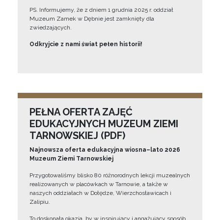
PS. Informujemy, że z dniem 1 grudnia 2025 r. oddział
Muzeum Zamek w Dębnie jest zamknięty dla
zwiedzających.
Odkryjcie z nami świat pełen historii!
PEŁNA OFERTA ZAJĘĆ
EDUKACYJNYCH MUZEUM ZIEMI
TARNOWSKIEJ (PDF)
Najnowsza oferta edukacyjna wiosna–lato 2026
Muzeum Ziemi Tarnowskiej
Przygotowaliśmy blisko 80 różnorodnych lekcji muzealnych
realizowanych w placówkach w Tarnowie, a także w
naszych oddziałach w Dołędze, Wierzchosławicach i
Zalipiu.
To doskonała okazja, by w inspirujący i angażujący sposób