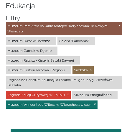
Edukacja
Filtry
Muzeum Pamiątek po Janie Matejce "Koryznówka" w Nowym
Wiśniczu
Muzeum Dwór w Dołędze
Galeria "Panorama"
Muzeum Zamek w Dębnie
Muzeum Ratusz - Galeria Sztuki Dawnej
Muzeum Historii Tarnowa i Regionu
Siedziba
Regionalne Centrum Edukacji o Pamięci im. gen. bryg. Zdzisława
Baszaka
Zagroda Felicji Curyłowej w Zalipiu
Muzeum Etnograficzne
Muzeum Wincentego Witosa w Wierzchosławicach