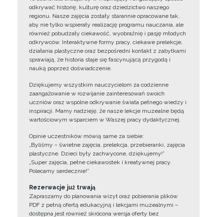
odkrywać historię, kulturę oraz dziedzictwo naszego
regionu. Nasze zajęcia zostały starannie opracowane tak,
aby nie tylko wspierały realizację programu nauczania, ale
również pobudzały ciekawość, wyobraźnię i pasję młodych
odkrywców. Interaktywne formy pracy, ciekawe prelekcje,
działania plastyczne oraz bezpośredni kontakt z zabytkami
sprawiają, że historia staje się fascynującą przygodą i
nauką poprzez doświadczenie.
Dziękujemy wszystkim nauczycielom za codzienne
zaangażowanie w rozwijanie zainteresowań swoich
uczniów oraz wspólne odkrywanie świata pełnego wiedzy i
inspiracji. Mamy nadzieję, że nasze lekcje muzealne będą
wartościowym wsparciem w Waszej pracy dydaktycznej.
Opinie uczestników mówią same za siebie:
„Byliśmy – świetne zajęcia, prelekcja, przebieranki, zajęcia
plastyczne. Dzieci były zachwycone, dziękujemy!”
„Super zajęcia, pełne ciekawostek i kreatywnej pracy.
Polecamy serdecznie!”
Rezerwacje już trwają
Zapraszamy do planowania wizyt oraz pobierania plików
PDF z pełną ofertą edukacyjną i lekcjami muzealnymi –
dostępna jest również skrócona wersja oferty bez