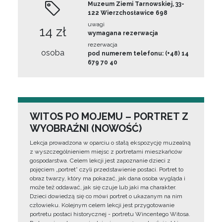
Muzeum Ziemi Tarnowskiej, 33-
122 Wierzchosławice 698
uwagi
14 zł
wymagana rezerwacja
rezerwacja
osoba
pod numerem telefonu: (+48) 14
679 70 40
WITOS PO MOJEMU – PORTRET Z
WYOBRAŹNI (NOWOŚĆ)
Lekcja prowadzona w oparciu o stałą ekspozycję muzealną
z wyszczególnieniem miejsc z portretami mieszkańców
gospodarstwa. Celem lekcji jest zapoznanie dzieci z
pojęciem „portret” czyli przedstawienie postaci. Portret to
obraz twarzy, który ma pokazać, jak dana osoba wygląda i
może też oddawać, jak się czuje lub jaki ma charakter.
Dzieci dowiedzą się co mówi portret o ukazanym na nim
człowieku. Kolejnym celem lekcji jest przygotowanie
portretu postaci historycznej - portretu Wincentego Witosa.