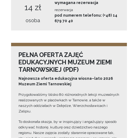
wymagana rezerwacja
14 zł
rezerwacja
pod numerem telefonu: (+48) 14
osoba
679 70 40
PEŁNA OFERTA ZAJĘĆ
EDUKACYJNYCH MUZEUM ZIEMI
TARNOWSKIEJ (PDF)
Najnowsza oferta edukacyjna wiosna–lato 2026
Muzeum Ziemi Tarnowskiej
Przygotowaliśmy blisko 80 różnorodnych lekcji muzealnych
realizowanych w placówkach w Tarnowie, a także w
naszych oddziałach w Dołędze, Wierzchosławicach i
Zalipiu.
To doskonała okazja, by w inspirujący i angażujący sposób
odkrywać historię, kulturę oraz dziedzictwo naszego
regionu. Nasze zajęcia zostały starannie opracowane tak,