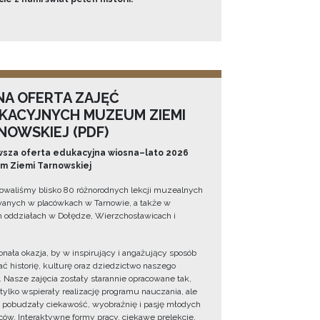
NA OFERTA ZAJĘĆ
KACYJNYCH MUZEUM ZIEMI
NOWSKIEJ (PDF)
sza oferta edukacyjna wiosna–lato 2026
 Ziemi Tarnowskiej
owaliśmy blisko 80 różnorodnych lekcji muzealnych
wanych w placówkach w Tarnowie, a także w
 oddziałach w Dołędze, Wierzchosławicach i
onała okazja, by w inspirujący i angażujący sposób
ć historię, kulturę oraz dziedzictwo naszego
. Nasze zajęcia zostały starannie opracowane tak,
 tylko wspierały realizację programu nauczania, ale
 pobudzały ciekawość, wyobraźnię i pasję młodych
ów. Interaktywne formy pracy, ciekawe prelekcje,