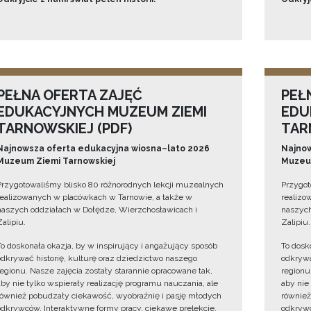
PEŁNA OFERTA ZAJĘĆ
PEŁ
EDUKACYJNYCH MUZEUM ZIEMI
EDU
TARNOWSKIEJ (PDF)
TAR
Najnowsza oferta edukacyjna wiosna–lato 2026
Najnow
Muzeum Ziemi Tarnowskiej
Muzeum
Przygotowaliśmy blisko 80 różnorodnych lekcji muzealnych
Przygot
realizowanych w placówkach w Tarnowie, a także w
realizo
naszych oddziałach w Dołędze, Wierzchosławicach i
naszych
Zalipiu.
Zalipiu.
To doskonała okazja, by w inspirujący i angażujący sposób
To dosk
odkrywać historię, kulturę oraz dziedzictwo naszego
odkrywa
regionu. Nasze zajęcia zostały starannie opracowane tak,
regionu
aby nie tylko wspierały realizację programu nauczania, ale
aby nie
również pobudzały ciekawość, wyobraźnię i pasję młodych
również
odkrywców. Interaktywne formy pracy, ciekawe prelekcje,
odkrywc