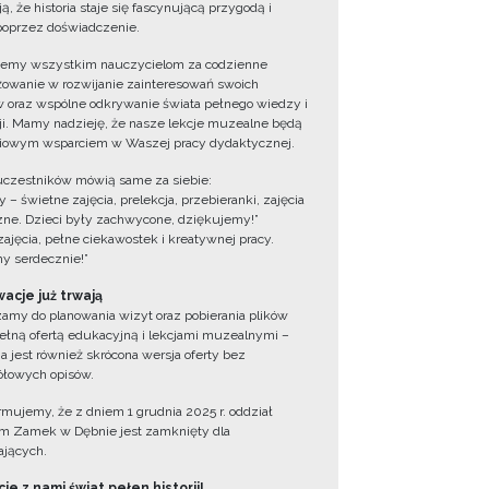
ą, że historia staje się fascynującą przygodą i
oprzez doświadczenie.
jemy wszystkim nauczycielom za codzienne
owanie w rozwijanie zainteresowań swoich
 oraz wspólne odkrywanie świata pełnego wiedzy i
cji. Mamy nadzieję, że nasze lekcje muzealne będą
iowym wsparciem w Waszej pracy dydaktycznej.
uczestników mówią same za siebie:
 – świetne zajęcia, prelekcja, przebieranki, zajęcia
zne. Dzieci były zachwycone, dziękujemy!”
zajęcia, pełne ciekawostek i kreatywnej pracy.
y serdecznie!”
acje już trwają
amy do planowania wizyt oraz pobierania plików
ełną ofertą edukacyjną i lekcjami muzealnymi –
a jest również skrócona wersja oferty bez
łowych opisów.
ormujemy, że z dniem 1 grudnia 2025 r. oddział
 Zamek w Dębnie jest zamknięty dla
jących.
ie z nami świat pełen historii!