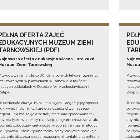
PEŁNA OFERTA ZAJĘĆ
PEŁ
EDUKACYJNYCH MUZEUM ZIEMI
EDU
TARNOWSKIEJ (PDF)
TAR
Najnowsza oferta edukacyjna wiosna–lato 2026
Najnow
Muzeum Ziemi Tarnowskiej
Muzeum
Przygotowaliśmy blisko 80 różnorodnych lekcji muzealnych
Przygot
realizowanych w placówkach w Tarnowie, a także w
realizo
naszych oddziałach w Dołędze, Wierzchosławicach i
naszych
Zalipiu.
Zalipiu.
To doskonała okazja, by w inspirujący i angażujący sposób
To dosk
odkrywać historię, kulturę oraz dziedzictwo naszego
odkrywa
regionu. Nasze zajęcia zostały starannie opracowane tak,
regionu
aby nie tylko wspierały realizację programu nauczania, ale
aby nie
również pobudzały ciekawość, wyobraźnię i pasję młodych
również
odkrywców. Interaktywne formy pracy, ciekawe prelekcje,
odkrywc
działania plastyczne oraz bezpośredni kontakt z zabytkami
działan