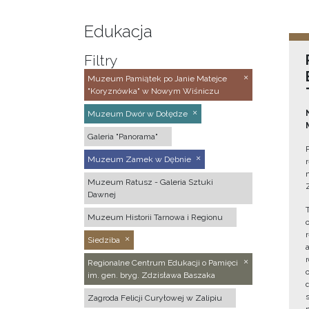
Edukacja
Filtry
Muzeum Pamiątek po Janie Matejce
"Koryznówka" w Nowym Wiśniczu
Muzeum Dwór w Dołędze
Galeria "Panorama"
Muzeum Zamek w Dębnie
Muzeum Ratusz - Galeria Sztuki
Dawnej
Muzeum Historii Tarnowa i Regionu
Siedziba
Regionalne Centrum Edukacji o Pamięci
im. gen. bryg. Zdzisława Baszaka
Zagroda Felicji Curyłowej w Zalipiu