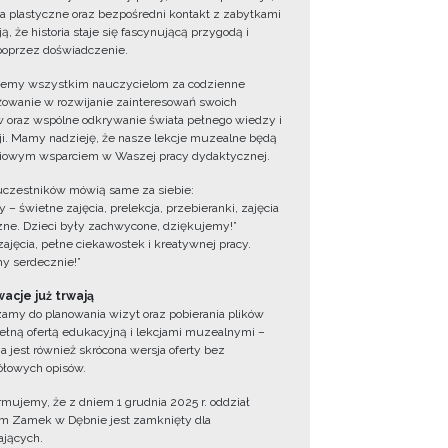
ia plastyczne oraz bezpośredni kontakt z zabytkami
ą, że historia staje się fascynującą przygodą i
oprzez doświadczenie.
jemy wszystkim nauczycielom za codzienne
owanie w rozwijanie zainteresowań swoich
 oraz wspólne odkrywanie świata pełnego wiedzy i
cji. Mamy nadzieję, że nasze lekcje muzealne będą
iowym wsparciem w Waszej pracy dydaktycznej.
uczestników mówią same za siebie:
 – świetne zajęcia, prelekcja, przebieranki, zajęcia
zne. Dzieci były zachwycone, dziękujemy!”
zajęcia, pełne ciekawostek i kreatywnej pracy.
y serdecznie!”
acje już trwają
amy do planowania wizyt oraz pobierania plików
ełną ofertą edukacyjną i lekcjami muzealnymi –
a jest również skrócona wersja oferty bez
łowych opisów.
ormujemy, że z dniem 1 grudnia 2025 r. oddział
 Zamek w Dębnie jest zamknięty dla
jących.