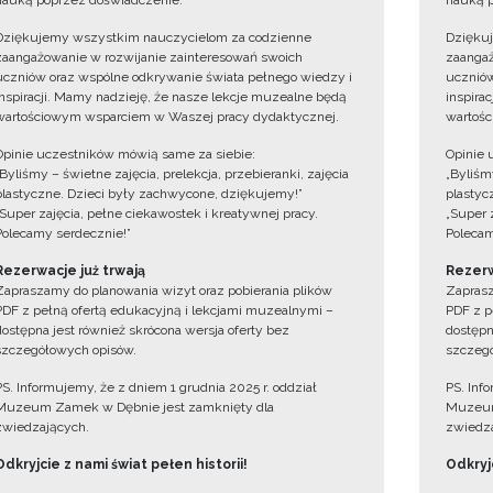
nauką poprzez doświadczenie.
nauką p
Dziękujemy wszystkim nauczycielom za codzienne
Dzięku
zaangażowanie w rozwijanie zainteresowań swoich
zaangaż
uczniów oraz wspólne odkrywanie świata pełnego wiedzy i
uczniów
inspiracji. Mamy nadzieję, że nasze lekcje muzealne będą
inspira
wartościowym wsparciem w Waszej pracy dydaktycznej.
wartośc
Opinie uczestników mówią same za siebie:
Opinie 
„Byliśmy – świetne zajęcia, prelekcja, przebieranki, zajęcia
„Byliśmy
plastyczne. Dzieci były zachwycone, dziękujemy!”
plastyc
„Super zajęcia, pełne ciekawostek i kreatywnej pracy.
„Super 
Polecamy serdecznie!”
Polecam
Rezerwacje już trwają
Rezerw
Zapraszamy do planowania wizyt oraz pobierania plików
Zaprasz
PDF z pełną ofertą edukacyjną i lekcjami muzealnymi –
PDF z p
dostępna jest również skrócona wersja oferty bez
dostępn
szczegółowych opisów.
szczegó
PS. Informujemy, że z dniem 1 grudnia 2025 r. oddział
PS. Inf
Muzeum Zamek w Dębnie jest zamknięty dla
Muzeum
zwiedzających.
zwiedza
Odkryjcie z nami świat pełen historii!
Odkryjc