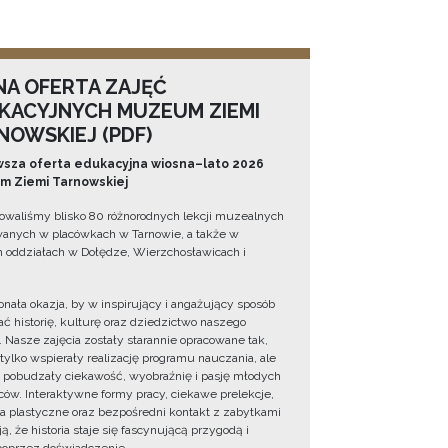
NA OFERTA ZAJĘĆ
KACYJNYCH MUZEUM ZIEMI
NOWSKIEJ (PDF)
sza oferta edukacyjna wiosna–lato 2026
 Ziemi Tarnowskiej
owaliśmy blisko 80 różnorodnych lekcji muzealnych
wanych w placówkach w Tarnowie, a także w
 oddziałach w Dołędze, Wierzchosławicach i
onała okazja, by w inspirujący i angażujący sposób
ć historię, kulturę oraz dziedzictwo naszego
. Nasze zajęcia zostały starannie opracowane tak,
 tylko wspierały realizację programu nauczania, ale
 pobudzały ciekawość, wyobraźnię i pasję młodych
ów. Interaktywne formy pracy, ciekawe prelekcje,
ia plastyczne oraz bezpośredni kontakt z zabytkami
ą, że historia staje się fascynującą przygodą i