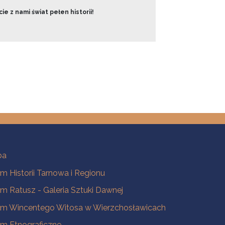
ie z nami świat pełen historii!
ba
 Historii Tarnowa i Regionu
 Ratusz - Galeria Sztuki Dawnej
m Wincentego Witosa w Wierzchosławicach
m Etnograficzne