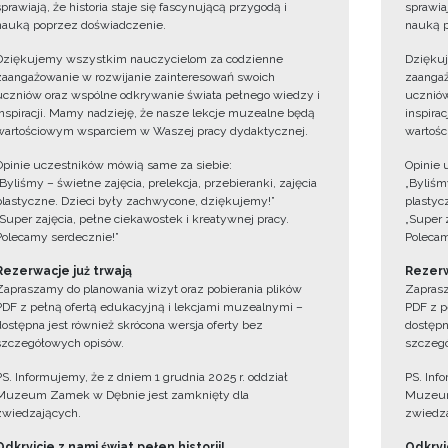
sprawiają, że historia staje się fascynującą przygodą i
sprawiaj
nauką poprzez doświadczenie.
nauką p
Dziękujemy wszystkim nauczycielom za codzienne
Dzięku
zaangażowanie w rozwijanie zainteresowań swoich
zaangaż
uczniów oraz wspólne odkrywanie świata pełnego wiedzy i
uczniów
inspiracji. Mamy nadzieję, że nasze lekcje muzealne będą
inspira
wartościowym wsparciem w Waszej pracy dydaktycznej.
wartośc
Opinie uczestników mówią same za siebie:
Opinie 
„Byliśmy – świetne zajęcia, prelekcja, przebieranki, zajęcia
„Byliśmy
plastyczne. Dzieci były zachwycone, dziękujemy!”
plastyc
„Super zajęcia, pełne ciekawostek i kreatywnej pracy.
„Super 
Polecamy serdecznie!”
Polecam
Rezerwacje już trwają
Rezerw
Zapraszamy do planowania wizyt oraz pobierania plików
Zaprasz
PDF z pełną ofertą edukacyjną i lekcjami muzealnymi –
PDF z p
dostępna jest również skrócona wersja oferty bez
dostępn
szczegółowych opisów.
szczegó
PS. Informujemy, że z dniem 1 grudnia 2025 r. oddział
PS. Inf
Muzeum Zamek w Dębnie jest zamknięty dla
Muzeum
zwiedzających.
zwiedza
Odkryjcie z nami świat pełen historii!
Odkryjc