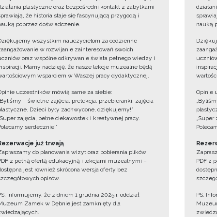
działania plastyczne oraz bezpośredni kontakt z zabytkami
działan
sprawiają, że historia staje się fascynującą przygodą i
sprawiaj
nauką poprzez doświadczenie.
nauką p
Dziękujemy wszystkim nauczycielom za codzienne
Dzięku
zaangażowanie w rozwijanie zainteresowań swoich
zaangaż
uczniów oraz wspólne odkrywanie świata pełnego wiedzy i
uczniów
inspiracji. Mamy nadzieję, że nasze lekcje muzealne będą
inspira
wartościowym wsparciem w Waszej pracy dydaktycznej.
wartośc
Opinie uczestników mówią same za siebie:
Opinie 
„Byliśmy – świetne zajęcia, prelekcja, przebieranki, zajęcia
„Byliśmy
plastyczne. Dzieci były zachwycone, dziękujemy!”
plastyc
„Super zajęcia, pełne ciekawostek i kreatywnej pracy.
„Super 
Polecamy serdecznie!”
Polecam
Rezerwacje już trwają
Rezerw
Zapraszamy do planowania wizyt oraz pobierania plików
Zaprasz
PDF z pełną ofertą edukacyjną i lekcjami muzealnymi –
PDF z p
dostępna jest również skrócona wersja oferty bez
dostępn
szczegółowych opisów.
szczegó
PS. Informujemy, że z dniem 1 grudnia 2025 r. oddział
PS. Inf
Muzeum Zamek w Dębnie jest zamknięty dla
Muzeum
zwiedzających.
zwiedza