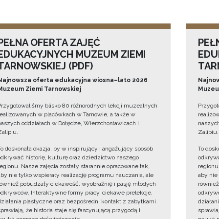
PEŁNA OFERTA ZAJĘĆ
PEŁ
EDUKACYJNYCH MUZEUM ZIEMI
EDU
TARNOWSKIEJ (PDF)
TAR
Najnowsza oferta edukacyjna wiosna–lato 2026
Najnow
Muzeum Ziemi Tarnowskiej
Muzeum
Przygotowaliśmy blisko 80 różnorodnych lekcji muzealnych
Przygot
realizowanych w placówkach w Tarnowie, a także w
realizo
naszych oddziałach w Dołędze, Wierzchosławicach i
naszych
Zalipiu.
Zalipiu.
To doskonała okazja, by w inspirujący i angażujący sposób
To dosk
odkrywać historię, kulturę oraz dziedzictwo naszego
odkrywa
regionu. Nasze zajęcia zostały starannie opracowane tak,
regionu
aby nie tylko wspierały realizację programu nauczania, ale
aby nie
również pobudzały ciekawość, wyobraźnię i pasję młodych
również
odkrywców. Interaktywne formy pracy, ciekawe prelekcje,
odkrywc
działania plastyczne oraz bezpośredni kontakt z zabytkami
działan
sprawiają, że historia staje się fascynującą przygodą i
sprawiaj