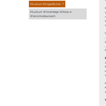
Muzeum Etnograficzne
Muzeum Wincentego Witosa w
Wierzchosławicach