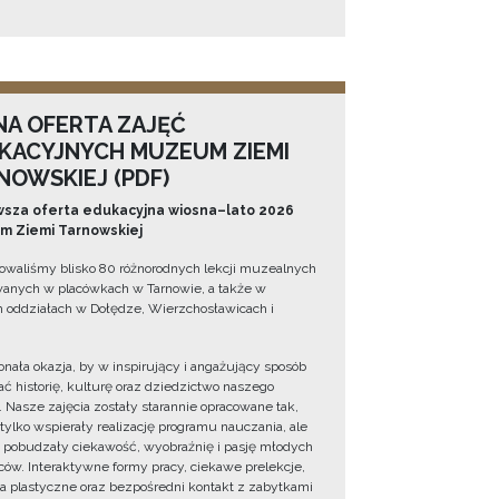
NA OFERTA ZAJĘĆ
KACYJNYCH MUZEUM ZIEMI
NOWSKIEJ (PDF)
sza oferta edukacyjna wiosna–lato 2026
 Ziemi Tarnowskiej
owaliśmy blisko 80 różnorodnych lekcji muzealnych
wanych w placówkach w Tarnowie, a także w
 oddziałach w Dołędze, Wierzchosławicach i
onała okazja, by w inspirujący i angażujący sposób
ć historię, kulturę oraz dziedzictwo naszego
. Nasze zajęcia zostały starannie opracowane tak,
 tylko wspierały realizację programu nauczania, ale
 pobudzały ciekawość, wyobraźnię i pasję młodych
ów. Interaktywne formy pracy, ciekawe prelekcje,
ia plastyczne oraz bezpośredni kontakt z zabytkami