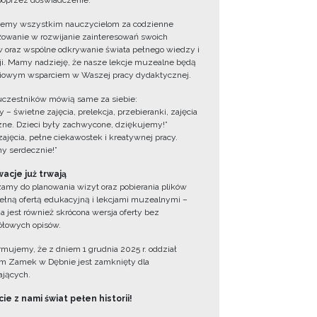
oprzez doświadczenie.
jemy wszystkim nauczycielom za codzienne
owanie w rozwijanie zainteresowań swoich
 oraz wspólne odkrywanie świata pełnego wiedzy i
cji. Mamy nadzieję, że nasze lekcje muzealne będą
iowym wsparciem w Waszej pracy dydaktycznej.
uczestników mówią same za siebie:
 – świetne zajęcia, prelekcja, przebieranki, zajęcia
zne. Dzieci były zachwycone, dziękujemy!”
zajęcia, pełne ciekawostek i kreatywnej pracy.
y serdecznie!”
acje już trwają
amy do planowania wizyt oraz pobierania plików
ełną ofertą edukacyjną i lekcjami muzealnymi –
a jest również skrócona wersja oferty bez
łowych opisów.
ormujemy, że z dniem 1 grudnia 2025 r. oddział
 Zamek w Dębnie jest zamknięty dla
jących.
ie z nami świat pełen historii!