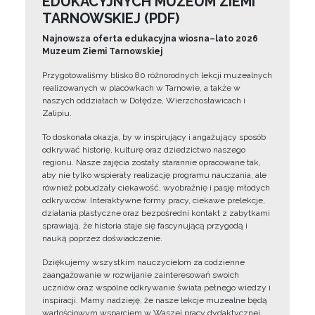
EDUKACYJNYCH MUZEUM ZIEMI
TARNOWSKIEJ (PDF)
Najnowsza oferta edukacyjna wiosna–lato 2026
Muzeum Ziemi Tarnowskiej
Przygotowaliśmy blisko 80 różnorodnych lekcji muzealnych
realizowanych w placówkach w Tarnowie, a także w
naszych oddziałach w Dołędze, Wierzchosławicach i
Zalipiu.
To doskonała okazja, by w inspirujący i angażujący sposób
odkrywać historię, kulturę oraz dziedzictwo naszego
regionu. Nasze zajęcia zostały starannie opracowane tak,
aby nie tylko wspierały realizację programu nauczania, ale
również pobudzały ciekawość, wyobraźnię i pasję młodych
odkrywców. Interaktywne formy pracy, ciekawe prelekcje,
działania plastyczne oraz bezpośredni kontakt z zabytkami
sprawiają, że historia staje się fascynującą przygodą i
nauką poprzez doświadczenie.
Dziękujemy wszystkim nauczycielom za codzienne
zaangażowanie w rozwijanie zainteresowań swoich
uczniów oraz wspólne odkrywanie świata pełnego wiedzy i
inspiracji. Mamy nadzieję, że nasze lekcje muzealne będą
wartościowym wsparciem w Waszej pracy dydaktycznej.