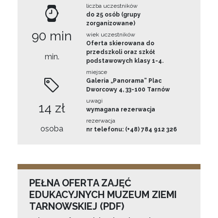
liczba uczestników
do 25 osób (grupy
zorganizowane)
90 min
wiek uczestników
Oferta skierowana do
przedszkoli oraz szkół
min.
podstawowych klasy 1-4.
miejsce
Galeria „Panorama” Plac
Dworcowy 4, 33-100 Tarnów
uwagi
14 zł
wymagana rezerwacja
rezerwacja
osoba
nr telefonu: (+48) 784 912 326
PEŁNA OFERTA ZAJĘĆ
EDUKACYJNYCH MUZEUM ZIEMI
TARNOWSKIEJ (PDF)