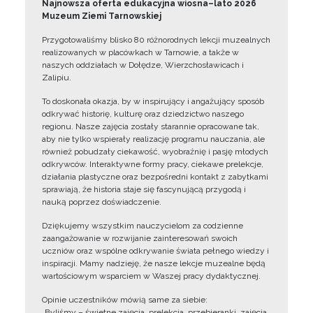
Najnowsza oferta edukacyjna wiosna–lato 2026
Muzeum Ziemi Tarnowskiej
Przygotowaliśmy blisko 80 różnorodnych lekcji muzealnych
realizowanych w placówkach w Tarnowie, a także w
naszych oddziałach w Dołędze, Wierzchosławicach i
Zalipiu.
To doskonała okazja, by w inspirujący i angażujący sposób
odkrywać historię, kulturę oraz dziedzictwo naszego
regionu. Nasze zajęcia zostały starannie opracowane tak,
aby nie tylko wspierały realizację programu nauczania, ale
również pobudzały ciekawość, wyobraźnię i pasję młodych
odkrywców. Interaktywne formy pracy, ciekawe prelekcje,
działania plastyczne oraz bezpośredni kontakt z zabytkami
sprawiają, że historia staje się fascynującą przygodą i
nauką poprzez doświadczenie.
Dziękujemy wszystkim nauczycielom za codzienne
zaangażowanie w rozwijanie zainteresowań swoich
uczniów oraz wspólne odkrywanie świata pełnego wiedzy i
inspiracji. Mamy nadzieję, że nasze lekcje muzealne będą
wartościowym wsparciem w Waszej pracy dydaktycznej.
Opinie uczestników mówią same za siebie:
„Byliśmy – świetne zajęcia, prelekcja, przebieranki, zajęcia