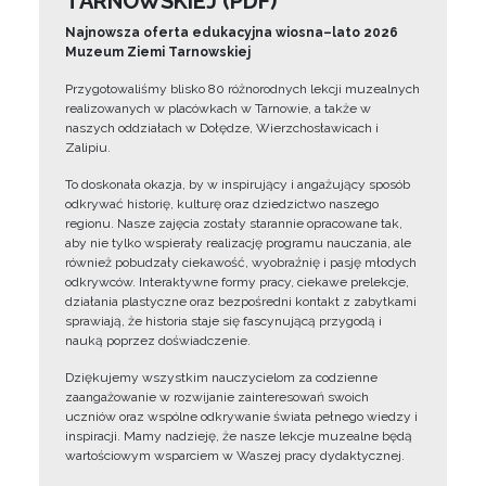
TARNOWSKIEJ (PDF)
Najnowsza oferta edukacyjna wiosna–lato 2026
Muzeum Ziemi Tarnowskiej
Przygotowaliśmy blisko 80 różnorodnych lekcji muzealnych
realizowanych w placówkach w Tarnowie, a także w
naszych oddziałach w Dołędze, Wierzchosławicach i
Zalipiu.
To doskonała okazja, by w inspirujący i angażujący sposób
odkrywać historię, kulturę oraz dziedzictwo naszego
regionu. Nasze zajęcia zostały starannie opracowane tak,
aby nie tylko wspierały realizację programu nauczania, ale
również pobudzały ciekawość, wyobraźnię i pasję młodych
odkrywców. Interaktywne formy pracy, ciekawe prelekcje,
działania plastyczne oraz bezpośredni kontakt z zabytkami
sprawiają, że historia staje się fascynującą przygodą i
nauką poprzez doświadczenie.
Dziękujemy wszystkim nauczycielom za codzienne
zaangażowanie w rozwijanie zainteresowań swoich
uczniów oraz wspólne odkrywanie świata pełnego wiedzy i
inspiracji. Mamy nadzieję, że nasze lekcje muzealne będą
wartościowym wsparciem w Waszej pracy dydaktycznej.