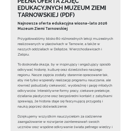
PEŁNA OFERTA ZAJĘĆ
EDUKACYJNYCH MUZEUM ZIEMI
TARNOWSKIEJ (PDF)
Najnowsza oferta edukacyjna wiosna–lato 2026
Muzeum Ziemi Tarnowskiej
Przygotowaliśmy blisko 80 różnorodnych lekcji muzealnych
realizowanych w placówkach w Tarnowie, a także w
naszych oddziałach w Dołędze, Wierzchosławicach i
Zalipiu.
To doskonała okazja, by w inspirujący i angażujący sposób
odkrywać historię, kulturę oraz dziedzictwo naszego
regionu. Nasze zajęcia zostały starannie opracowane tak,
aby nie tylko wspierały realizację programu nauczania, ale
również pobudzały ciekawość, wyobraźnię i pasję młodych
odkrywców. Interaktywne formy pracy, ciekawe prelekcje,
działania plastyczne oraz bezpośredni kontakt z zabytkami
sprawiają, że historia staje się fascynującą przygodą i
nauką poprzez doświadczenie.
Dziękujemy wszystkim nauczycielom za codzienne
zaangażowanie w rozwijanie zainteresowań swoich
uczniów oraz wspólne odkrywanie świata pełnego wiedzy i