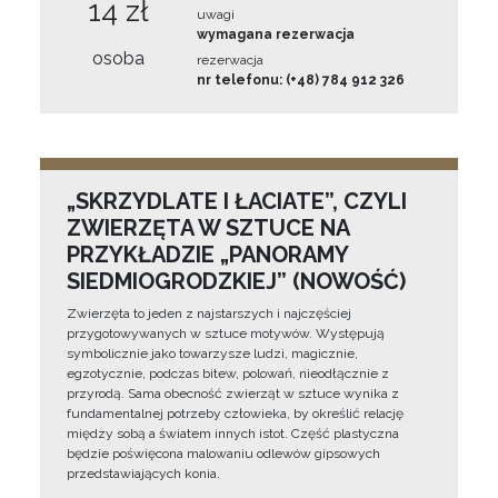
14 zł
uwagi
wymagana rezerwacja
osoba
rezerwacja
nr telefonu: (+48) 784 912 326
„SKRZYDLATE I ŁACIATE”, CZYLI
ZWIERZĘTA W SZTUCE NA
PRZYKŁADZIE „PANORAMY
SIEDMIOGRODZKIEJ” (NOWOŚĆ)
Zwierzęta to jeden z najstarszych i najczęściej
przygotowywanych w sztuce motywów. Występują
symbolicznie jako towarzysze ludzi, magicznie,
egzotycznie, podczas bitew, polowań, nieodłącznie z
przyrodą. Sama obecność zwierząt w sztuce wynika z
fundamentalnej potrzeby człowieka, by określić relację
między sobą a światem innych istot. Część plastyczna
będzie poświęcona malowaniu odlewów gipsowych
przedstawiających konia.