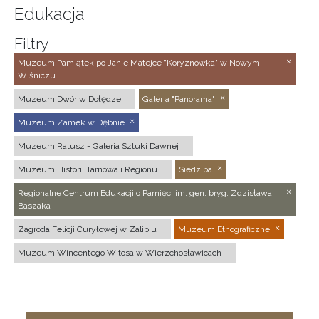
Edukacja
Filtry
Muzeum Pamiątek po Janie Matejce "Koryznówka" w Nowym
Wiśniczu
Muzeum Dwór w Dołędze
Galeria "Panorama"
Muzeum Zamek w Dębnie
Muzeum Ratusz - Galeria Sztuki Dawnej
Muzeum Historii Tarnowa i Regionu
Siedziba
Regionalne Centrum Edukacji o Pamięci im. gen. bryg. Zdzisława
Baszaka
Zagroda Felicji Curyłowej w Zalipiu
Muzeum Etnograficzne
Muzeum Wincentego Witosa w Wierzchosławicach