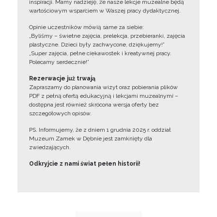
inspiracji. Mamy nadzieję, że nasze lekcje muzealne będą
wartościowym wsparciem w Waszej pracy dydaktycznej.
Opinie uczestników mówią same za siebie:
„Byliśmy – świetne zajęcia, prelekcja, przebieranki, zajęcia
plastyczne. Dzieci były zachwycone, dziękujemy!”
„Super zajęcia, pełne ciekawostek i kreatywnej pracy.
Polecamy serdecznie!”
Rezerwacje już trwają
Zapraszamy do planowania wizyt oraz pobierania plików
PDF z pełną ofertą edukacyjną i lekcjami muzealnymi –
dostępna jest również skrócona wersja oferty bez
szczegółowych opisów.
PS. Informujemy, że z dniem 1 grudnia 2025 r. oddział
Muzeum Zamek w Dębnie jest zamknięty dla
zwiedzających.
Odkryjcie z nami świat pełen historii!