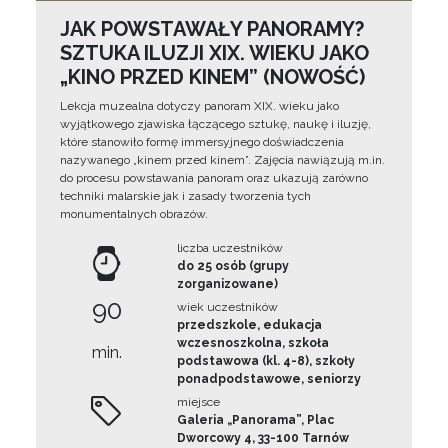
JAK POWSTAWAŁY PANORAMY?
SZTUKA ILUZJI XIX. WIEKU JAKO
„KINO PRZED KINEM” (NOWOŚĆ)
Lekcja muzealna dotyczy panoram XIX. wieku jako
wyjątkowego zjawiska łączącego sztukę, naukę i iluzję,
które stanowiło formę immersyjnego doświadczenia
nazywanego „kinem przed kinem”. Zajęcia nawiązują m.in.
do procesu powstawania panoram oraz ukazują zarówno
techniki malarskie jak i zasady tworzenia tych
monumentalnych obrazów.
liczba uczestników
do 25 osób (grupy
zorganizowane)
90
wiek uczestników
przedszkole, edukacja
wczesnoszkolna, szkoła
min.
podstawowa (kl. 4-8), szkoły
ponadpodstawowe, seniorzy
miejsce
Galeria „Panorama”, Plac
Dworcowy 4, 33-100 Tarnów