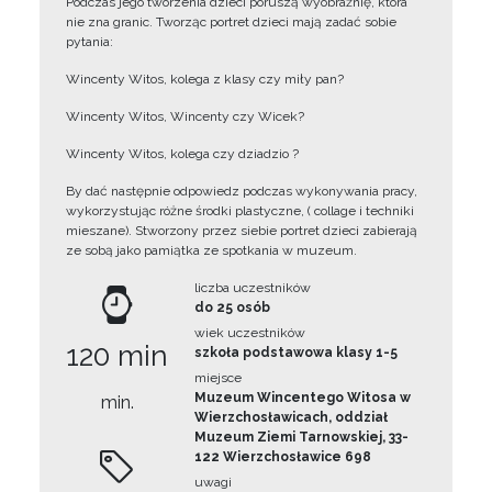
Podczas jego tworzenia dzieci poruszą wyobraźnię, która
nie zna granic. Tworząc portret dzieci mają zadać sobie
pytania:
Wincenty Witos, kolega z klasy czy miły pan?
Wincenty Witos, Wincenty czy Wicek?
Wincenty Witos, kolega czy dziadzio ?
By dać następnie odpowiedz podczas wykonywania pracy,
wykorzystując różne środki plastyczne, ( collage i techniki
mieszane). Stworzony przez siebie portret dzieci zabierają
ze sobą jako pamiątka ze spotkania w muzeum.
liczba uczestników
do 25 osób
wiek uczestników
120 min
szkoła podstawowa klasy 1-5
miejsce
Muzeum Wincentego Witosa w
min.
Wierzchosławicach, oddział
Muzeum Ziemi Tarnowskiej, 33-
122 Wierzchosławice 698
uwagi