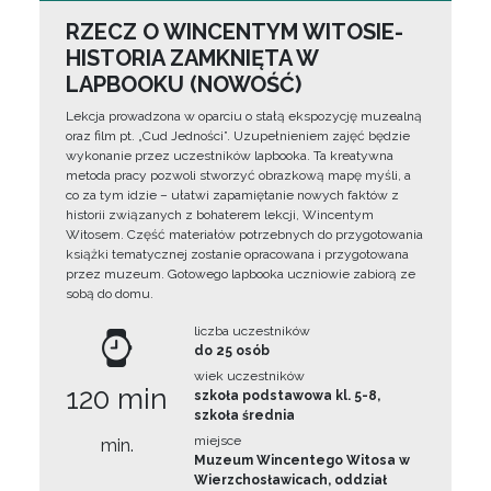
RZECZ O WINCENTYM WITOSIE-
HISTORIA ZAMKNIĘTA W
LAPBOOKU (NOWOŚĆ)
Lekcja prowadzona w oparciu o stałą ekspozycję muzealną
oraz film pt. „Cud Jedności”. Uzupełnieniem zajęć będzie
wykonanie przez uczestników lapbooka. Ta kreatywna
metoda pracy pozwoli stworzyć obrazkową mapę myśli, a
co za tym idzie – ułatwi zapamiętanie nowych faktów z
historii związanych z bohaterem lekcji, Wincentym
Witosem. Część materiałów potrzebnych do przygotowania
książki tematycznej zostanie opracowana i przygotowana
przez muzeum. Gotowego lapbooka uczniowie zabiorą ze
sobą do domu.
liczba uczestników
do 25 osób
wiek uczestników
120 min
szkoła podstawowa kl. 5-8,
szkoła średnia
miejsce
min.
Muzeum Wincentego Witosa w
Wierzchosławicach, oddział