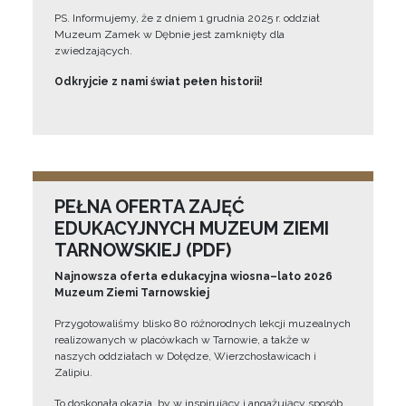
PS. Informujemy, że z dniem 1 grudnia 2025 r. oddział
Muzeum Zamek w Dębnie jest zamknięty dla
zwiedzających.
Odkryjcie z nami świat pełen historii!
PEŁNA OFERTA ZAJĘĆ
EDUKACYJNYCH MUZEUM ZIEMI
TARNOWSKIEJ (PDF)
Najnowsza oferta edukacyjna wiosna–lato 2026
Muzeum Ziemi Tarnowskiej
Przygotowaliśmy blisko 80 różnorodnych lekcji muzealnych
realizowanych w placówkach w Tarnowie, a także w
naszych oddziałach w Dołędze, Wierzchosławicach i
Zalipiu.
To doskonała okazja, by w inspirujący i angażujący sposób