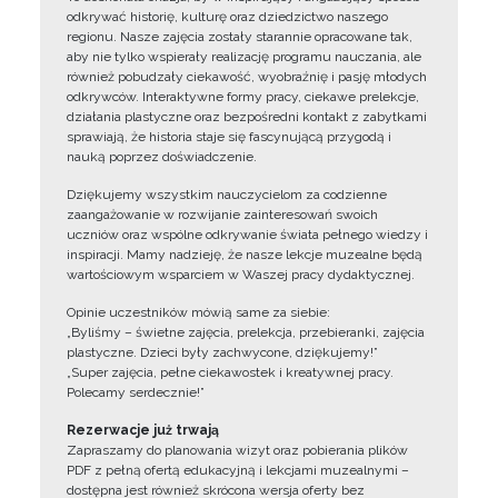
odkrywać historię, kulturę oraz dziedzictwo naszego
regionu. Nasze zajęcia zostały starannie opracowane tak,
aby nie tylko wspierały realizację programu nauczania, ale
również pobudzały ciekawość, wyobraźnię i pasję młodych
odkrywców. Interaktywne formy pracy, ciekawe prelekcje,
działania plastyczne oraz bezpośredni kontakt z zabytkami
sprawiają, że historia staje się fascynującą przygodą i
nauką poprzez doświadczenie.
Dziękujemy wszystkim nauczycielom za codzienne
zaangażowanie w rozwijanie zainteresowań swoich
uczniów oraz wspólne odkrywanie świata pełnego wiedzy i
inspiracji. Mamy nadzieję, że nasze lekcje muzealne będą
wartościowym wsparciem w Waszej pracy dydaktycznej.
Opinie uczestników mówią same za siebie:
„Byliśmy – świetne zajęcia, prelekcja, przebieranki, zajęcia
plastyczne. Dzieci były zachwycone, dziękujemy!”
„Super zajęcia, pełne ciekawostek i kreatywnej pracy.
Polecamy serdecznie!”
Rezerwacje już trwają
Zapraszamy do planowania wizyt oraz pobierania plików
PDF z pełną ofertą edukacyjną i lekcjami muzealnymi –
dostępna jest również skrócona wersja oferty bez