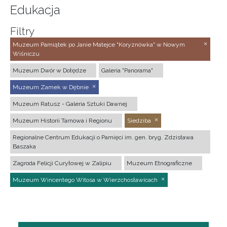
Edukacja
Filtry
Muzeum Pamiątek po Janie Matejce "Koryznówka" w Nowym
Wiśniczu
Muzeum Dwór w Dołędze
Galeria "Panorama"
Muzeum Zamek w Dębnie
Muzeum Ratusz - Galeria Sztuki Dawnej
Muzeum Historii Tarnowa i Regionu
Siedziba
Regionalne Centrum Edukacji o Pamięci im. gen. bryg. Zdzisława
Baszaka
Zagroda Felicji Curyłowej w Zalipiu
Muzeum Etnograficzne
Muzeum Wincentego Witosa w Wierzchosławicach