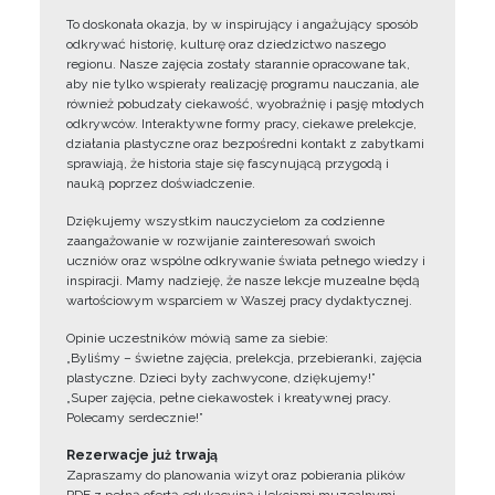
To doskonała okazja, by w inspirujący i angażujący sposób
odkrywać historię, kulturę oraz dziedzictwo naszego
regionu. Nasze zajęcia zostały starannie opracowane tak,
aby nie tylko wspierały realizację programu nauczania, ale
również pobudzały ciekawość, wyobraźnię i pasję młodych
odkrywców. Interaktywne formy pracy, ciekawe prelekcje,
działania plastyczne oraz bezpośredni kontakt z zabytkami
sprawiają, że historia staje się fascynującą przygodą i
nauką poprzez doświadczenie.
Dziękujemy wszystkim nauczycielom za codzienne
zaangażowanie w rozwijanie zainteresowań swoich
uczniów oraz wspólne odkrywanie świata pełnego wiedzy i
inspiracji. Mamy nadzieję, że nasze lekcje muzealne będą
wartościowym wsparciem w Waszej pracy dydaktycznej.
Opinie uczestników mówią same za siebie:
„Byliśmy – świetne zajęcia, prelekcja, przebieranki, zajęcia
plastyczne. Dzieci były zachwycone, dziękujemy!”
„Super zajęcia, pełne ciekawostek i kreatywnej pracy.
Polecamy serdecznie!”
Rezerwacje już trwają
Zapraszamy do planowania wizyt oraz pobierania plików