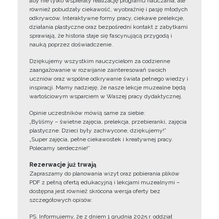
aby nie tylko wspierały realizację programu nauczania, ale
również pobudzały ciekawość, wyobraźnię i pasję młodych
odkrywców. Interaktywne formy pracy, ciekawe prelekcje,
działania plastyczne oraz bezpośredni kontakt z zabytkami
sprawiają, że historia staje się fascynującą przygodą i
nauką poprzez doświadczenie.
Dziękujemy wszystkim nauczycielom za codzienne
zaangażowanie w rozwijanie zainteresowań swoich
uczniów oraz wspólne odkrywanie świata pełnego wiedzy i
inspiracji. Mamy nadzieję, że nasze lekcje muzealne będą
wartościowym wsparciem w Waszej pracy dydaktycznej.
Opinie uczestników mówią same za siebie:
„Byliśmy – świetne zajęcia, prelekcja, przebieranki, zajęcia
plastyczne. Dzieci były zachwycone, dziękujemy!”
„Super zajęcia, pełne ciekawostek i kreatywnej pracy.
Polecamy serdecznie!”
Rezerwacje już trwają
Zapraszamy do planowania wizyt oraz pobierania plików
PDF z pełną ofertą edukacyjną i lekcjami muzealnymi –
dostępna jest również skrócona wersja oferty bez
szczegółowych opisów.
PS. Informujemy, że z dniem 1 grudnia 2025 r. oddział