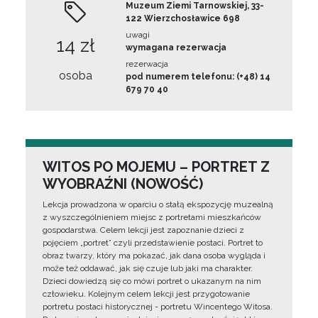
Muzeum Ziemi Tarnowskiej, 33-
122 Wierzchosławice 698
uwagi
14 zł
wymagana rezerwacja
rezerwacja
osoba
pod numerem telefonu: (+48) 14
679 70 40
WITOS PO MOJEMU – PORTRET Z
WYOBRAŹNI (NOWOŚĆ)
Lekcja prowadzona w oparciu o stałą ekspozycję muzealną
z wyszczególnieniem miejsc z portretami mieszkańców
gospodarstwa. Celem lekcji jest zapoznanie dzieci z
pojęciem „portret” czyli przedstawienie postaci. Portret to
obraz twarzy, który ma pokazać, jak dana osoba wygląda i
może też oddawać, jak się czuje lub jaki ma charakter.
Dzieci dowiedzą się co mówi portret o ukazanym na nim
człowieku. Kolejnym celem lekcji jest przygotowanie
portretu postaci historycznej - portretu Wincentego Witosa.