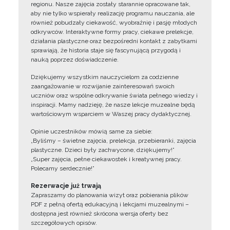
regionu. Nasze zajęcia zostały starannie opracowane tak,
aby nie tylko wspierały realizację programu nauczania, ale
również pobudzały ciekawość, wyobraźnię i pasję młodych
odkrywców. Interaktywne formy pracy, ciekawe prelekcje,
działania plastyczne oraz bezpośredni kontakt z zabytkami
sprawiają, że historia staje się fascynującą przygodą i
nauką poprzez doświadczenie.
Dziękujemy wszystkim nauczycielom za codzienne
zaangażowanie w rozwijanie zainteresowań swoich
uczniów oraz wspólne odkrywanie świata pełnego wiedzy i
inspiracji. Mamy nadzieję, że nasze lekcje muzealne będą
wartościowym wsparciem w Waszej pracy dydaktycznej.
Opinie uczestników mówią same za siebie:
„Byliśmy – świetne zajęcia, prelekcja, przebieranki, zajęcia
plastyczne. Dzieci były zachwycone, dziękujemy!”
„Super zajęcia, pełne ciekawostek i kreatywnej pracy.
Polecamy serdecznie!”
Rezerwacje już trwają
Zapraszamy do planowania wizyt oraz pobierania plików
PDF z pełną ofertą edukacyjną i lekcjami muzealnymi –
dostępna jest również skrócona wersja oferty bez
szczegółowych opisów.