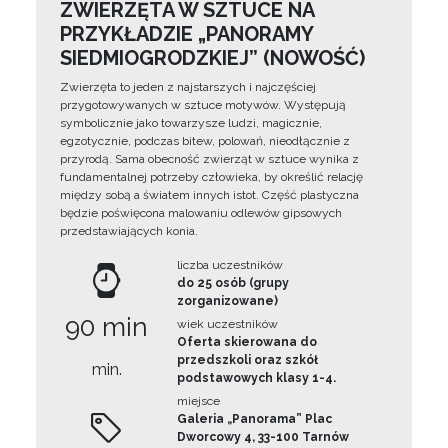
ZWIERZĘTA W SZTUCE NA
PRZYKŁADZIE „PANORAMY
SIEDMIOGRODZKIEJ” (NOWOŚĆ)
Zwierzęta to jeden z najstarszych i najczęściej
przygotowywanych w sztuce motywów. Występują
symbolicznie jako towarzysze ludzi, magicznie,
egzotycznie, podczas bitew, polowań, nieodłącznie z
przyrodą. Sama obecność zwierząt w sztuce wynika z
fundamentalnej potrzeby człowieka, by określić relację
między sobą a światem innych istot. Część plastyczna
będzie poświęcona malowaniu odlewów gipsowych
przedstawiających konia.
liczba uczestników
do 25 osób (grupy
zorganizowane)
90 min
wiek uczestników
Oferta skierowana do
przedszkoli oraz szkół
min.
podstawowych klasy 1-4.
miejsce
Galeria „Panorama” Plac
Dworcowy 4, 33-100 Tarnów