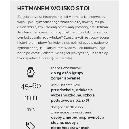
HETMANEM WOJSKO STOI
Zajęcia dotyczą historycznej roli Hetmana jako dowódcy
wojsk, jak i symbolicznego znaczenia tej dawnej roli po
dzień dzisiejszy. Główną omawianą postacią jest Hetman
Jan Amor Tarnowski. Kim był Hetman, co robił, co nosił, co
symbolizowało jego władze? Część lekcji jest poświęcona
historii broni, pierw funkcjonalnej, później czysto ozdobnej i
symbolicznej, jak i atrybutom władzy - od królewskiego
berła po kordzik oficera. W części praktycznej uczestnicy
tworzą własną buławę hetmańską.
liczba uczestników
do 25 osób (grupy
zorganizowane)
45-60
wiek uczestników
przedszkole, edukacja
min
wczesnoszkolna, szkoła
podstawowa (kl. 4-8)
dostępność dla osób
min.
z niepełnosprawnościami
osoby z niepełnosprawnością
słuchu, osoby z
niepełnosprawnością