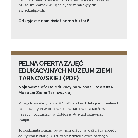
Muzeum Zamek w Dębnie jest zamknięty dla
zwiedzających.
Odkryjcie z nami świat pełen historii!
PEŁNA OFERTA ZAJĘĆ
EDUKACYJNYCH MUZEUM ZIEMI
TARNOWSKIEJ (PDF)
Najnowsza oferta edukacyjna wiosna–lato 2026
Muzeum Ziemi Tarnowskiej
Przygotowaliśmy blisko 80 różnorodnych lekcji muzealnych
realizowanych w placówkach w Tarnowie, a także w
naszych oddziałach w Dołędze, Wierzchosławicach i
Zalipiu.
To doskonała okazja, by w inspirujący i angażujący sposób
odkrywać historię, kulturę oraz dziedzictwo naszego