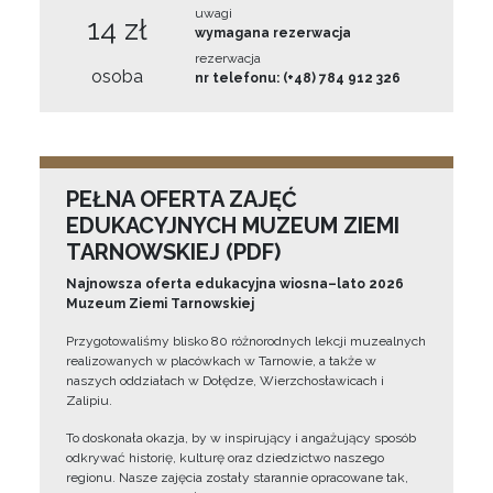
uwagi
14 zł
wymagana rezerwacja
rezerwacja
osoba
nr telefonu: (+48) 784 912 326
PEŁNA OFERTA ZAJĘĆ
EDUKACYJNYCH MUZEUM ZIEMI
TARNOWSKIEJ (PDF)
Najnowsza oferta edukacyjna wiosna–lato 2026
Muzeum Ziemi Tarnowskiej
Przygotowaliśmy blisko 80 różnorodnych lekcji muzealnych
realizowanych w placówkach w Tarnowie, a także w
naszych oddziałach w Dołędze, Wierzchosławicach i
Zalipiu.
To doskonała okazja, by w inspirujący i angażujący sposób
odkrywać historię, kulturę oraz dziedzictwo naszego
regionu. Nasze zajęcia zostały starannie opracowane tak,