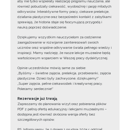
aby nie tylko wspierały realizację programu nauczania, ale
również pobudzały ciekawość, wyobraźnię i pasję młodych
odkrywców. Interaktywne formy pracy, ciekawe prelekcje,
działania plastyczne oraz bezpośredni kontakt z zabytkami
sprawiają, że historia staje się fascynującą przygodą i
nauką poprzez doświadczenie.
Dziękujemy wszystkim nauczycielom za codzienne
zaangażowanie w rozwijanie zainteresowań swoich
uczniów oraz wspólne odkrywanie świata pełnego wiedzy i
inspiracji. Mamy nadzieję, że nasze lekcje muzealne będą
wartościowym wsparciem w Waszej pracy dydaktycznej.
Opinie uczestników mówią same za siebie:
„Byliśmy – świetne zajęcia, prelekcja, przebieranki, zajęcia
plastyczne. Dzieci były zachwycone, dziękujemy!”
„Super zajęcia, pełne ciekawostek i kreatywnej pracy.
Polecamy serdecznie!”
Rezerwacje już trwają
Zapraszamy do planowania wizyt oraz pobierania plików
PDF z pełną ofertą edukacyjną i lekcjami muzealnymi –
dostępna jest również skrócona wersja oferty bez
szczegółowych opisów.
PS. Informujemy, że z dniem 1 grudnia 2025 r. oddział