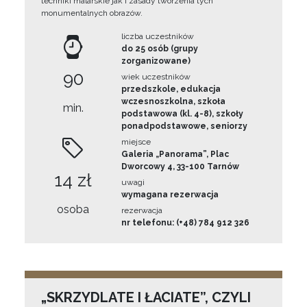
techniki malarskie jak i zasady tworzenia tych
monumentalnych obrazów.
liczba uczestników
do 25 osób (grupy
zorganizowane)
90
wiek uczestników
przedszkole, edukacja
wczesnoszkolna, szkoła
min.
podstawowa (kl. 4-8), szkoły
ponadpodstawowe, seniorzy
miejsce
Galeria „Panorama”, Plac
Dworcowy 4, 33-100 Tarnów
14 zł
uwagi
wymagana rezerwacja
osoba
rezerwacja
nr telefonu: (+48) 784 912 326
„SKRZYDLATE I ŁACIATE”, CZYLI