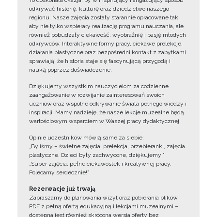
To doskonała okazja, by w inspirujący i angażujący sposób
odkrywać historię, kulturę oraz dziedzictwo naszego
regionu. Nasze zajęcia zostały starannie opracowane tak,
aby nie tylko wspierały realizację programu nauczania, ale
również pobudzały ciekawość, wyobraźnię i pasję młodych
odkrywców. Interaktywne formy pracy, ciekawe prelekcje,
działania plastyczne oraz bezpośredni kontakt z zabytkami
sprawiają, że historia staje się fascynującą przygodą i
nauką poprzez doświadczenie.
Dziękujemy wszystkim nauczycielom za codzienne
zaangażowanie w rozwijanie zainteresowań swoich
uczniów oraz wspólne odkrywanie świata pełnego wiedzy i
inspiracji. Mamy nadzieję, że nasze lekcje muzealne będą
wartościowym wsparciem w Waszej pracy dydaktycznej.
Opinie uczestników mówią same za siebie:
„Byliśmy – świetne zajęcia, prelekcja, przebieranki, zajęcia
plastyczne. Dzieci były zachwycone, dziękujemy!”
„Super zajęcia, pełne ciekawostek i kreatywnej pracy.
Polecamy serdecznie!”
Rezerwacje już trwają
Zapraszamy do planowania wizyt oraz pobierania plików
PDF z pełną ofertą edukacyjną i lekcjami muzealnymi –
dostępna jest również skrócona wersja oferty bez