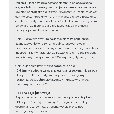
regionu. Nasze zajęcia zostały starannie opracowane tak,
aby nie tylko wspierały realizację programu nauczania, ale
również pobudzały ciekawość, wyobraźnię i pasję młodych
odkrywców. Interaktywne formy pracy, ciekawe prelekcje,
działania plastyczne oraz bezpośredni kontakt z zabytkami
sprawiają, że historia staje się fascynującą przygodą i
nauką poprzez doświadczenie.
Dziękujemy wszystkim nauczycielom za codzienne
zaangażowanie w rozwijanie zainteresowań swoich
uczniów oraz wspólne odkrywanie świata pełnego wiedzy i
inspiracji. Mamy nadzieję, że nasze lekcje muzealne będą
wartościowym wsparciem w Waszej pracy dydaktycznej.
Opinie uczestników mówią same za siebie:
„Byliśmy – świetne zajęcia, prelekcja, przebieranki, zajęcia
plastyczne. Dzieci były zachwycone, dziękujemy!”
„Super zajęcia, pełne ciekawostek i kreatywnej pracy.
Polecamy serdecznie!”
Rezerwacje już trwają
Zapraszamy do planowania wizyt oraz pobierania plików
PDF z pełną ofertą edukacyjną i lekcjami muzealnymi –
dostępna jest również skrócona wersja oferty bez
szczegółowych opisów.