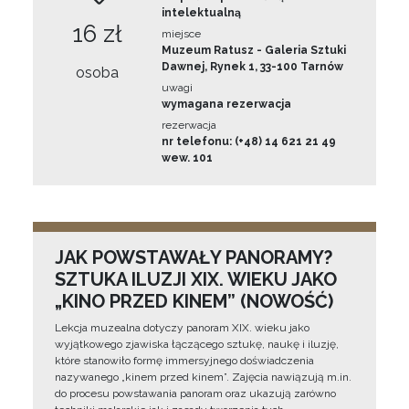
intelektualną
16 zł
miejsce
Muzeum Ratusz - Galeria Sztuki
Dawnej, Rynek 1, 33-100 Tarnów
osoba
uwagi
wymagana rezerwacja
rezerwacja
nr telefonu: (+48) 14 621 21 49
wew. 101
JAK POWSTAWAŁY PANORAMY?
SZTUKA ILUZJI XIX. WIEKU JAKO
„KINO PRZED KINEM” (NOWOŚĆ)
Lekcja muzealna dotyczy panoram XIX. wieku jako
wyjątkowego zjawiska łączącego sztukę, naukę i iluzję,
które stanowiło formę immersyjnego doświadczenia
nazywanego „kinem przed kinem”. Zajęcia nawiązują m.in.
do procesu powstawania panoram oraz ukazują zarówno