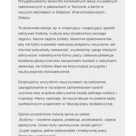
Przygotowaliśmy blisko 80 różnorodnych lekcji muzealnych
realizowanych w placówkach w Tarnowie, a także w
naszych oddziałach w Dołędze, Wierzchosławicach i
Zalipiu.
To doskonała okazja, by w inspirujący i angażujący sposób
odkrywać historię, kulturę oraz dziedzictwo naszego
regionu. Nasze zajęcia zostały starannie opracowane tak,
aby nie tylko wspierały realizację programu nauczania, ale
również pobudzały ciekawość, wyobraźnię i pasję młodych
odkrywców. Interaktywne formy pracy, ciekawe prelekcje,
działania plastyczne oraz bezpośredni kontakt z zabytkami
sprawiają, że historia staje się fascynującą przygodą i
nauką poprzez doświadczenie.
Dziękujemy wszystkim nauczycielom za codzienne
zaangażowanie w rozwijanie zainteresowań swoich
uczniów oraz wspólne odkrywanie świata pełnego wiedzy i
inspiracji. Mamy nadzieję, że nasze lekcje muzealne będą
wartościowym wsparciem w Waszej pracy dydaktycznej.
Opinie uczestników mówią same za siebie:
„Byliśmy – świetne zajęcia, prelekcja, przebieranki, zajęcia
plastyczne. Dzieci były zachwycone, dziękujemy!”
„Super zajęcia, pełne ciekawostek i kreatywnej pracy.