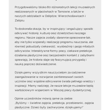
Przygotowaliśmy blisko 80 różnorodnych lekcji muzealnych
realizowanych w placówkach w Tarnowie, a także w
naszych oddziałach w Dołędze, Wierzchosławicach i
Zalipiu.
To doskonała okazja, by w inspirujący i angażujący sposób
odkrywać historię, kulturę oraz dziedzictwo naszego
regionu. Nasze zajęcia zostały starannie opracowane tak,
aby nie tylko wspierały realizację programu nauczania, ale
również pobudzały ciekawość, wyobraźnię i pasję młodych
odkrywców. Interaktywne formy pracy, ciekawe prelekcje,
działania plastyczne oraz bezpośredni kontakt z zabytkami
sprawiają, że historia staje się fascynującą przygodą i
nauką poprzez doświadczenie.
Dziękujemy wszystkim nauczycielom za codzienne
zaangażowanie w rozwijanie zainteresowań swoich
uczniów oraz wspólne odkrywanie świata pełnego wiedzy i
inspiracji. Mamy nadzieję, że nasze lekcje muzealne będą
wartościowym wsparciem w Waszej pracy dydaktycznej.
Opinie uczestników mówią same za siebie:
„Byliśmy – świetne zajęcia, prelekcja, przebieranki, zajęcia
plastyczne. Dzieci były zachwycone, dziękujemy!”