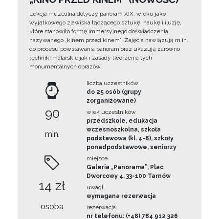
Lekcja muzealna dotyczy panoram XIX. wieku jako
wyjątkowego zjawiska łączącego sztukę, naukę i iluzję,
które stanowiło formę immersyjnego doświadczenia
nazywanego „kinem przed kinem”. Zajęcia nawiązują m.in.
do procesu powstawania panoram oraz ukazują zarówno
techniki malarskie jak i zasady tworzenia tych
monumentalnych obrazów.
liczba uczestników
do 25 osób (grupy
zorganizowane)
90
wiek uczestników
przedszkole, edukacja
wczesnoszkolna, szkoła
min.
podstawowa (kl. 4-8), szkoły
ponadpodstawowe, seniorzy
miejsce
Galeria „Panorama”, Plac
Dworcowy 4, 33-100 Tarnów
14 zł
uwagi
wymagana rezerwacja
osoba
rezerwacja
nr telefonu: (+48) 784 912 326