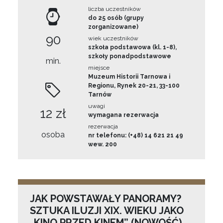
liczba uczestników
do 25 osób (grupy
zorganizowane)
90
wiek uczestników
szkoła podstawowa (kl. 1-8),
szkoły ponadpodstawowe
min.
miejsce
Muzeum Historii Tarnowa i
Regionu, Rynek 20-21, 33-100
Tarnów
uwagi
12 zł
wymagana rezerwacja
rezerwacja
osoba
nr telefonu: (+48) 14 621 21 49
wew. 200
JAK POWSTAWAŁY PANORAMY?
SZTUKA ILUZJI XIX. WIEKU JAKO
„KINO PRZED KINEM” (NOWOŚĆ)