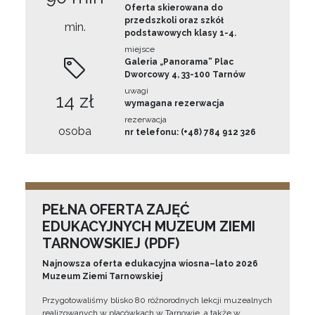
Oferta skierowana do
przedszkoli oraz szkół
min.
podstawowych klasy 1-4.
miejsce
Galeria „Panorama” Plac
Dworcowy 4, 33-100 Tarnów
uwagi
14 zł
wymagana rezerwacja
rezerwacja
osoba
nr telefonu: (+48) 784 912 326
PEŁNA OFERTA ZAJĘĆ
EDUKACYJNYCH MUZEUM ZIEMI
TARNOWSKIEJ (PDF)
Najnowsza oferta edukacyjna wiosna–lato 2026
Muzeum Ziemi Tarnowskiej
Przygotowaliśmy blisko 80 różnorodnych lekcji muzealnych
realizowanych w placówkach w Tarnowie, a także w