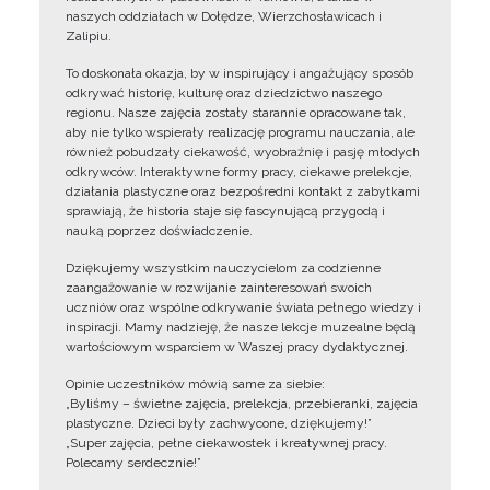
naszych oddziałach w Dołędze, Wierzchosławicach i
Zalipiu.
To doskonała okazja, by w inspirujący i angażujący sposób
odkrywać historię, kulturę oraz dziedzictwo naszego
regionu. Nasze zajęcia zostały starannie opracowane tak,
aby nie tylko wspierały realizację programu nauczania, ale
również pobudzały ciekawość, wyobraźnię i pasję młodych
odkrywców. Interaktywne formy pracy, ciekawe prelekcje,
działania plastyczne oraz bezpośredni kontakt z zabytkami
sprawiają, że historia staje się fascynującą przygodą i
nauką poprzez doświadczenie.
Dziękujemy wszystkim nauczycielom za codzienne
zaangażowanie w rozwijanie zainteresowań swoich
uczniów oraz wspólne odkrywanie świata pełnego wiedzy i
inspiracji. Mamy nadzieję, że nasze lekcje muzealne będą
wartościowym wsparciem w Waszej pracy dydaktycznej.
Opinie uczestników mówią same za siebie:
„Byliśmy – świetne zajęcia, prelekcja, przebieranki, zajęcia
plastyczne. Dzieci były zachwycone, dziękujemy!”
„Super zajęcia, pełne ciekawostek i kreatywnej pracy.
Polecamy serdecznie!”