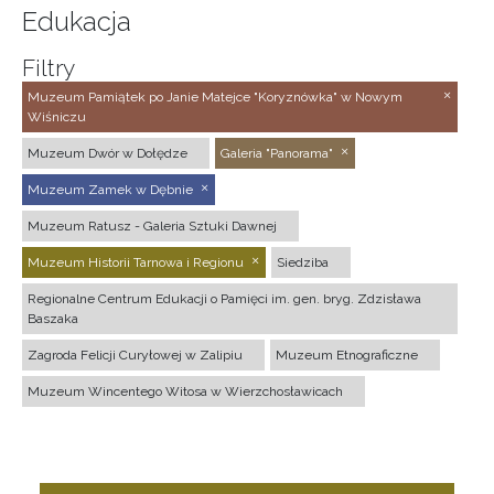
Edukacja
Filtry
Muzeum Pamiątek po Janie Matejce "Koryznówka" w Nowym
Wiśniczu
Muzeum Dwór w Dołędze
Galeria "Panorama"
Muzeum Zamek w Dębnie
Muzeum Ratusz - Galeria Sztuki Dawnej
Muzeum Historii Tarnowa i Regionu
Siedziba
Regionalne Centrum Edukacji o Pamięci im. gen. bryg. Zdzisława
Baszaka
Zagroda Felicji Curyłowej w Zalipiu
Muzeum Etnograficzne
Muzeum Wincentego Witosa w Wierzchosławicach