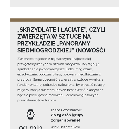
„SKRZYDLATE I ŁACIATE”, CZYLI
ZWIERZĘTA W SZTUCE NA
PRZYKŁADZIE „PANORAMY
SIEDMIOGRODZKIEJ” (NOWOŚĆ)
Zwierzęta to jeden z najstarszych i najczęściej
przygotowywanych w sztuce motywów. Występują
symbolicznie jako towarzysze ludzi, magicznie,
egzotycznie, podczas bitew, polowań, nieodłącznie z
przyrodą. Sama obecność zwierząt w sztuce wynika z
fundamentalnej potrzeby człowieka, by określić relację
między sobą a światem innych istot. Część plastyczna
będzie poświęcona malowaniu odlewów gipsowych
przedstawiających konia.
liczba uczestników
do 25 osób (grupy
zorganizowane)
90 min
wiek uczestników