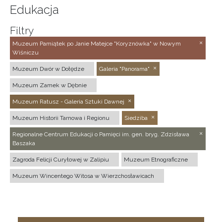
Edukacja
Filtry
Muzeum Pamiątek po Janie Matejce "Koryznówka" w Nowym
Wiśniczu
Muzeum Dwór w Dołędze
Galeria "Panorama"
Muzeum Zamek w Dębnie
Muzeum Ratusz - Galeria Sztuki Dawnej
Muzeum Historii Tarnowa i Regionu
Siedziba
Regionalne Centrum Edukacji o Pamięci im. gen. bryg. Zdzisława
Baszaka
Zagroda Felicji Curyłowej w Zalipiu
Muzeum Etnograficzne
Muzeum Wincentego Witosa w Wierzchosławicach