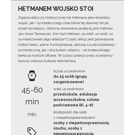
HETMANEM WOJSKO STOI
Zajęcia dotyczą historycznej roli Hetmana jako dowódcy
wojsk, jak i symbolicznego znaczenia tej dawnej roli po
dzień dzisiejszy. Główną omawianą postacią jest Hetman
Jan Amor Tarnowski. Kim był Hetman, co robił, co nosił, co
symbolizowało jego władze? Część lekcji jest poświęcona
historii broni, pierw funkcjonalnej, później czysto ozdobnej i
symbolicznej, jak i atrybutom władzy - od królewskiego
berła po kordzik oficera. W części praktycznej uczestnicy
tworzą własną buławę hetmańską.
liczba uczestników
do 25 osób (grupy
zorganizowane)
45-60
wiek uczestników
przedszkole, edukacja
min
wczesnoszkolna, szkoła
podstawowa (kl. 4-8)
dostępność dla osób
min.
z niepełnosprawnościami
osoby z niepełnosprawnością
słuchu, osoby z
niepełnosprawnością