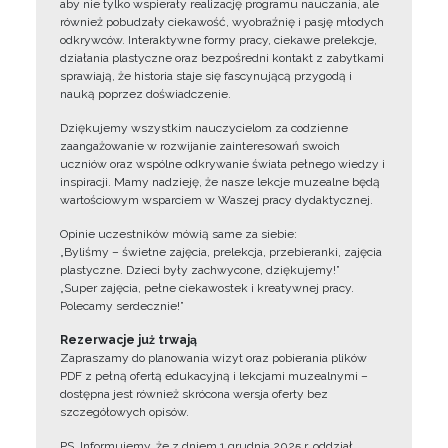
aby nie tylko wspierały realizację programu nauczania, ale
również pobudzały ciekawość, wyobraźnię i pasję młodych
odkrywców. Interaktywne formy pracy, ciekawe prelekcje,
działania plastyczne oraz bezpośredni kontakt z zabytkami
sprawiają, że historia staje się fascynującą przygodą i
nauką poprzez doświadczenie.
Dziękujemy wszystkim nauczycielom za codzienne
zaangażowanie w rozwijanie zainteresowań swoich
uczniów oraz wspólne odkrywanie świata pełnego wiedzy i
inspiracji. Mamy nadzieję, że nasze lekcje muzealne będą
wartościowym wsparciem w Waszej pracy dydaktycznej.
Opinie uczestników mówią same za siebie:
„Byliśmy – świetne zajęcia, prelekcja, przebieranki, zajęcia
plastyczne. Dzieci były zachwycone, dziękujemy!”
„Super zajęcia, pełne ciekawostek i kreatywnej pracy.
Polecamy serdecznie!”
Rezerwacje już trwają
Zapraszamy do planowania wizyt oraz pobierania plików
PDF z pełną ofertą edukacyjną i lekcjami muzealnymi –
dostępna jest również skrócona wersja oferty bez
szczegółowych opisów.
PS. Informujemy, że z dniem 1 grudnia 2025 r. oddział