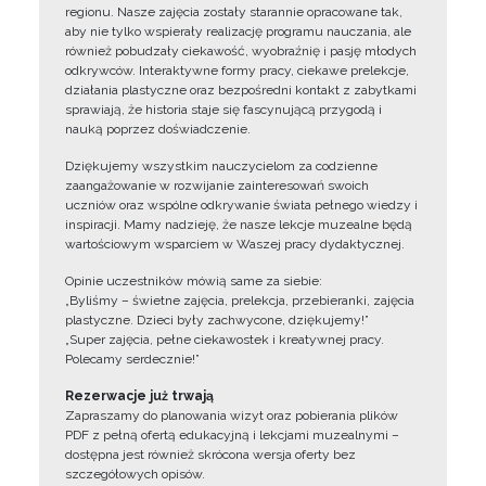
regionu. Nasze zajęcia zostały starannie opracowane tak,
aby nie tylko wspierały realizację programu nauczania, ale
również pobudzały ciekawość, wyobraźnię i pasję młodych
odkrywców. Interaktywne formy pracy, ciekawe prelekcje,
działania plastyczne oraz bezpośredni kontakt z zabytkami
sprawiają, że historia staje się fascynującą przygodą i
nauką poprzez doświadczenie.
Dziękujemy wszystkim nauczycielom za codzienne
zaangażowanie w rozwijanie zainteresowań swoich
uczniów oraz wspólne odkrywanie świata pełnego wiedzy i
inspiracji. Mamy nadzieję, że nasze lekcje muzealne będą
wartościowym wsparciem w Waszej pracy dydaktycznej.
Opinie uczestników mówią same za siebie:
„Byliśmy – świetne zajęcia, prelekcja, przebieranki, zajęcia
plastyczne. Dzieci były zachwycone, dziękujemy!”
„Super zajęcia, pełne ciekawostek i kreatywnej pracy.
Polecamy serdecznie!”
Rezerwacje już trwają
Zapraszamy do planowania wizyt oraz pobierania plików
PDF z pełną ofertą edukacyjną i lekcjami muzealnymi –
dostępna jest również skrócona wersja oferty bez
szczegółowych opisów.