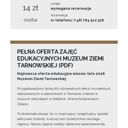
uwagi
14 zł
wymagana rezerwacja
rezerwacja
osoba
nr telefonu: (+48) 784 912 326
PEŁNA OFERTA ZAJĘĆ
EDUKACYJNYCH MUZEUM ZIEMI
TARNOWSKIEJ (PDF)
Najnowsza oferta edukacyjna wiosna–lato 2026
Muzeum Ziemi Tarnowskiej
Przygotowaliśmy blisko 80 różnorodnych lekcji muzealnych
realizowanych w placówkach w Tarnowie, a także w
naszych oddziałach w Dołędze, Wierzchosławicach i
Zalipiu.
To doskonała okazja, by w inspirujący i angażujący sposób
odkrywać historię, kulturę oraz dziedzictwo naszego
regionu. Nasze zajęcia zostały starannie opracowane tak,