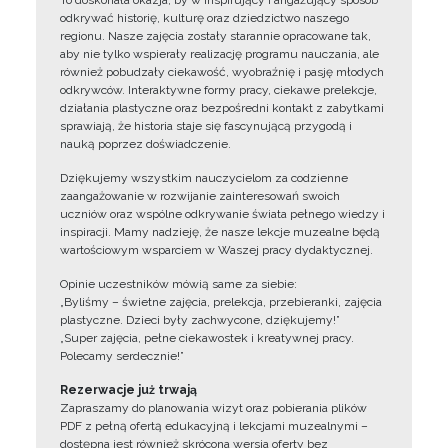
To doskonała okazja, by w inspirujący i angażujący sposób
odkrywać historię, kulturę oraz dziedzictwo naszego
regionu. Nasze zajęcia zostały starannie opracowane tak,
aby nie tylko wspierały realizację programu nauczania, ale
również pobudzały ciekawość, wyobraźnię i pasję młodych
odkrywców. Interaktywne formy pracy, ciekawe prelekcje,
działania plastyczne oraz bezpośredni kontakt z zabytkami
sprawiają, że historia staje się fascynującą przygodą i
nauką poprzez doświadczenie.
Dziękujemy wszystkim nauczycielom za codzienne
zaangażowanie w rozwijanie zainteresowań swoich
uczniów oraz wspólne odkrywanie świata pełnego wiedzy i
inspiracji. Mamy nadzieję, że nasze lekcje muzealne będą
wartościowym wsparciem w Waszej pracy dydaktycznej.
Opinie uczestników mówią same za siebie:
„Byliśmy – świetne zajęcia, prelekcja, przebieranki, zajęcia
plastyczne. Dzieci były zachwycone, dziękujemy!”
„Super zajęcia, pełne ciekawostek i kreatywnej pracy.
Polecamy serdecznie!”
Rezerwacje już trwają
Zapraszamy do planowania wizyt oraz pobierania plików
PDF z pełną ofertą edukacyjną i lekcjami muzealnymi –
dostępna jest również skrócona wersja oferty bez