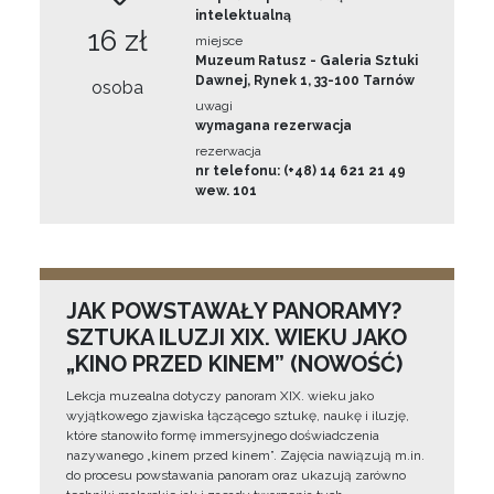
intelektualną
16 zł
miejsce
Muzeum Ratusz - Galeria Sztuki
Dawnej, Rynek 1, 33-100 Tarnów
osoba
uwagi
wymagana rezerwacja
rezerwacja
nr telefonu: (+48) 14 621 21 49
wew. 101
JAK POWSTAWAŁY PANORAMY?
SZTUKA ILUZJI XIX. WIEKU JAKO
„KINO PRZED KINEM” (NOWOŚĆ)
Lekcja muzealna dotyczy panoram XIX. wieku jako
wyjątkowego zjawiska łączącego sztukę, naukę i iluzję,
które stanowiło formę immersyjnego doświadczenia
nazywanego „kinem przed kinem”. Zajęcia nawiązują m.in.
do procesu powstawania panoram oraz ukazują zarówno