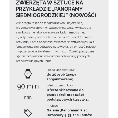
ZWIERZĘTA W SZTUCE NA
PRZYKŁADZIE „PANORAMY
SIEDMIOGRODZKIEJ” (NOWOŚĆ)
Zwierzęta to jeden z najstarszych i najczęściej
przygotowywanych w sztuce motywów. Występują
symbolicznie jako towarzysze ludzi, magicznie,
egzotycznie, podczas bitew, polowań, nieodłącznie z
przyrodą. Sama obecność zwierząt w sztuce wynika z
fundamentalnej potrzeby człowieka, by określić relację
między sobą a światem innych istot. Część plastyczna
będzie poświęcona malowaniu odlewów gipsowych
przedstawiających konia.
liczba uczestników
do 25 osób (grupy
zorganizowane)
90 min
wiek uczestników
Oferta skierowana do
przedszkoli oraz szkół
min.
podstawowych klasy 1-4.
miejsce
Galeria „Panorama” Plac
Dworcowy 4, 33-100 Tarnów