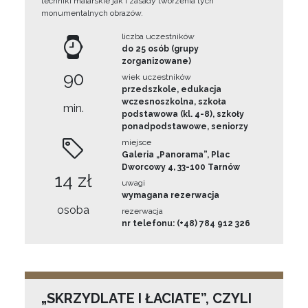
techniki malarskie jak i zasady tworzenia tych
monumentalnych obrazów.
liczba uczestników
do 25 osób (grupy
zorganizowane)
90
wiek uczestników
przedszkole, edukacja
wczesnoszkolna, szkoła
min.
podstawowa (kl. 4-8), szkoły
ponadpodstawowe, seniorzy
miejsce
Galeria „Panorama”, Plac
Dworcowy 4, 33-100 Tarnów
14 zł
uwagi
wymagana rezerwacja
osoba
rezerwacja
nr telefonu: (+48) 784 912 326
„SKRZYDLATE I ŁACIATE”, CZYLI