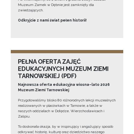
Muzeum Zamek w Dębnie jest zamknięty dla
zwiedzających.
Odkryjcie z nami świat pełen historii!
PEŁNA OFERTA ZAJĘĆ
EDUKACYJNYCH MUZEUM ZIEMI
TARNOWSKIEJ (PDF)
Najnowsza oferta edukacyjna wiosna–lato 2026
Muzeum Ziemi Tarnowskiej
Przygotowaliśmy blisko 80 różnorodnych lekcji muzealnych
realizowanych w placówkach w Tarnowie, a także w
naszych oddziałach w Dołędze, Wierzchosławicach i
Zalipiu.
To doskonała okazja, by w inspirujący i angażujący sposób
odkrywać historię, kulturę oraz dziedzictwo naszego