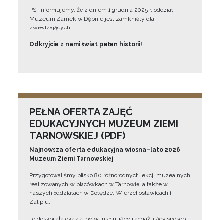
PS. Informujemy, że z dniem 1 grudnia 2025 r. oddział
Muzeum Zamek w Dębnie jest zamknięty dla
zwiedzających.
Odkryjcie z nami świat pełen historii!
PEŁNA OFERTA ZAJĘĆ
EDUKACYJNYCH MUZEUM ZIEMI
TARNOWSKIEJ (PDF)
Najnowsza oferta edukacyjna wiosna–lato 2026
Muzeum Ziemi Tarnowskiej
Przygotowaliśmy blisko 80 różnorodnych lekcji muzealnych
realizowanych w placówkach w Tarnowie, a także w
naszych oddziałach w Dołędze, Wierzchosławicach i
Zalipiu.
To doskonała okazja, by w inspirujący i angażujący sposób