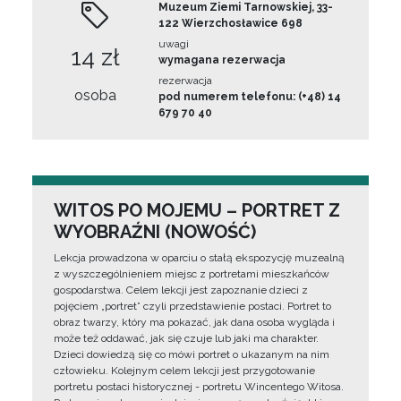
Muzeum Ziemi Tarnowskiej, 33-
122 Wierzchosławice 698
uwagi
14 zł
wymagana rezerwacja
rezerwacja
osoba
pod numerem telefonu: (+48) 14
679 70 40
WITOS PO MOJEMU – PORTRET Z
WYOBRAŹNI (NOWOŚĆ)
Lekcja prowadzona w oparciu o stałą ekspozycję muzealną
z wyszczególnieniem miejsc z portretami mieszkańców
gospodarstwa. Celem lekcji jest zapoznanie dzieci z
pojęciem „portret” czyli przedstawienie postaci. Portret to
obraz twarzy, który ma pokazać, jak dana osoba wygląda i
może też oddawać, jak się czuje lub jaki ma charakter.
Dzieci dowiedzą się co mówi portret o ukazanym na nim
człowieku. Kolejnym celem lekcji jest przygotowanie
portretu postaci historycznej - portretu Wincentego Witosa.