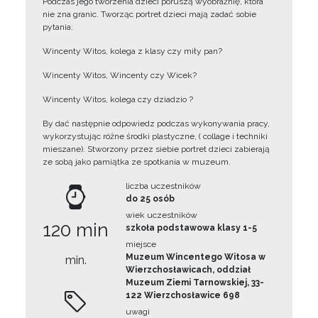
Podczas jego tworzenia dzieci poruszą wyobraźnię, która
nie zna granic. Tworząc portret dzieci mają zadać sobie
pytania:
Wincenty Witos, kolega z klasy czy miły pan?
Wincenty Witos, Wincenty czy Wicek?
Wincenty Witos, kolega czy dziadzio ?
By dać następnie odpowiedz podczas wykonywania pracy,
wykorzystując różne środki plastyczne, ( collage i techniki
mieszane). Stworzony przez siebie portret dzieci zabierają
ze sobą jako pamiątka ze spotkania w muzeum.
liczba uczestników
do 25 osób
wiek uczestników
120 min
szkoła podstawowa klasy 1-5
miejsce
Muzeum Wincentego Witosa w
min.
Wierzchosławicach, oddział
Muzeum Ziemi Tarnowskiej, 33-
122 Wierzchosławice 698
uwagi