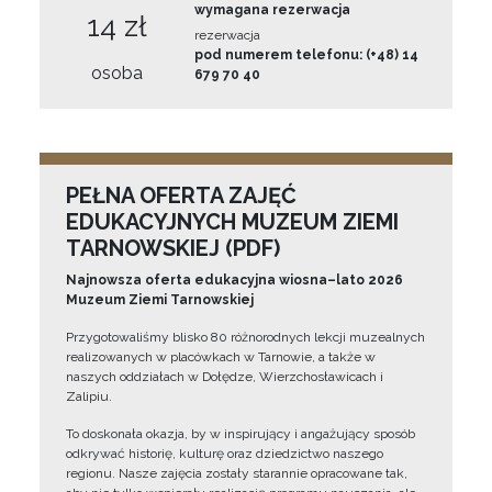
wymagana rezerwacja
14 zł
rezerwacja
pod numerem telefonu: (+48) 14
osoba
679 70 40
PEŁNA OFERTA ZAJĘĆ
EDUKACYJNYCH MUZEUM ZIEMI
TARNOWSKIEJ (PDF)
Najnowsza oferta edukacyjna wiosna–lato 2026
Muzeum Ziemi Tarnowskiej
Przygotowaliśmy blisko 80 różnorodnych lekcji muzealnych
realizowanych w placówkach w Tarnowie, a także w
naszych oddziałach w Dołędze, Wierzchosławicach i
Zalipiu.
To doskonała okazja, by w inspirujący i angażujący sposób
odkrywać historię, kulturę oraz dziedzictwo naszego
regionu. Nasze zajęcia zostały starannie opracowane tak,