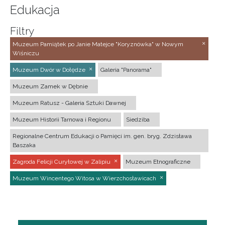
Edukacja
Filtry
Muzeum Pamiątek po Janie Matejce "Koryznówka" w Nowym
Wiśniczu
Muzeum Dwór w Dołędze
Galeria "Panorama"
Muzeum Zamek w Dębnie
Muzeum Ratusz - Galeria Sztuki Dawnej
Muzeum Historii Tarnowa i Regionu
Siedziba
Regionalne Centrum Edukacji o Pamięci im. gen. bryg. Zdzisława
Baszaka
Zagroda Felicji Curyłowej w Zalipiu
Muzeum Etnograficzne
Muzeum Wincentego Witosa w Wierzchosławicach