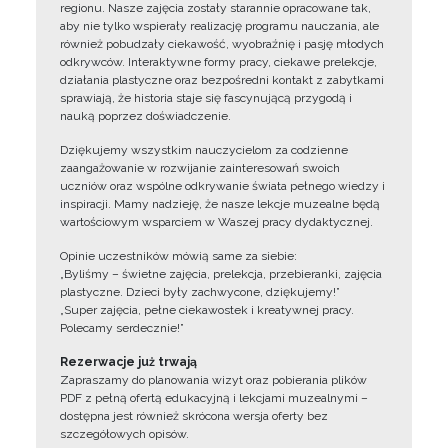
regionu. Nasze zajęcia zostały starannie opracowane tak,
aby nie tylko wspierały realizację programu nauczania, ale
również pobudzały ciekawość, wyobraźnię i pasję młodych
odkrywców. Interaktywne formy pracy, ciekawe prelekcje,
działania plastyczne oraz bezpośredni kontakt z zabytkami
sprawiają, że historia staje się fascynującą przygodą i
nauką poprzez doświadczenie.
Dziękujemy wszystkim nauczycielom za codzienne
zaangażowanie w rozwijanie zainteresowań swoich
uczniów oraz wspólne odkrywanie świata pełnego wiedzy i
inspiracji. Mamy nadzieję, że nasze lekcje muzealne będą
wartościowym wsparciem w Waszej pracy dydaktycznej.
Opinie uczestników mówią same za siebie:
„Byliśmy – świetne zajęcia, prelekcja, przebieranki, zajęcia
plastyczne. Dzieci były zachwycone, dziękujemy!”
„Super zajęcia, pełne ciekawostek i kreatywnej pracy.
Polecamy serdecznie!”
Rezerwacje już trwają
Zapraszamy do planowania wizyt oraz pobierania plików
PDF z pełną ofertą edukacyjną i lekcjami muzealnymi –
dostępna jest również skrócona wersja oferty bez
szczegółowych opisów.