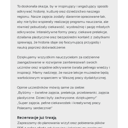
To doskonała okazja, by w inspirujący i angażujący sposób
odkrywać historię, kulturę oraz dziedzictwo naszego
regionu. Nasze zajęcia zostały starannie opracowane tak,
aby nie tylko wspierały realizację programu nauczania, ale
również pobudzały ciekawość, wyobraźnię i pasję młodych
odkrywców. Interaktywne formy pracy, ciekawe prelekcje,
działania plastyczne oraz bezpośredni kontakt z zabytkami
sprawiają, że historia staje się fascynującą przygodą i
nauką poprzez doświadczenie.
Dziękujemy wszystkim nauczycielom za codzienne
zaangażowanie w rozwijanie zainteresowań swoich
uczniów oraz wspólne odkrywanie świata pełnego wiedzy i
inspiracji. Mamy nadzieję, że nasze lekcje muzealne będą
wartościowym wsparciem w Waszej pracy dydaktycznej.
Opinie uczestników mówią same za siebie:
„Byliśmy – świetne zajęcia, prelekcja, przebieranki, zajęcia
plastyczne. Dzieci były zachwycone, dziękujemy!”
„Super zajęcia, pełne ciekawostek i kreatywnej pracy.
Polecamy serdecznie!”
Rezerwacje już trwają
Zapraszamy do planowania wizyt oraz pobierania plików