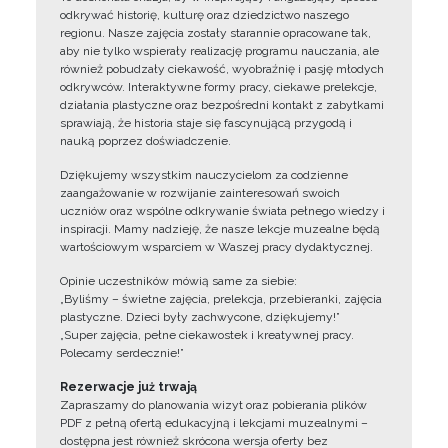
odkrywać historię, kulturę oraz dziedzictwo naszego
regionu. Nasze zajęcia zostały starannie opracowane tak,
aby nie tylko wspierały realizację programu nauczania, ale
również pobudzały ciekawość, wyobraźnię i pasję młodych
odkrywców. Interaktywne formy pracy, ciekawe prelekcje,
działania plastyczne oraz bezpośredni kontakt z zabytkami
sprawiają, że historia staje się fascynującą przygodą i
nauką poprzez doświadczenie.
Dziękujemy wszystkim nauczycielom za codzienne
zaangażowanie w rozwijanie zainteresowań swoich
uczniów oraz wspólne odkrywanie świata pełnego wiedzy i
inspiracji. Mamy nadzieję, że nasze lekcje muzealne będą
wartościowym wsparciem w Waszej pracy dydaktycznej.
Opinie uczestników mówią same za siebie:
„Byliśmy – świetne zajęcia, prelekcja, przebieranki, zajęcia
plastyczne. Dzieci były zachwycone, dziękujemy!”
„Super zajęcia, pełne ciekawostek i kreatywnej pracy.
Polecamy serdecznie!”
Rezerwacje już trwają
Zapraszamy do planowania wizyt oraz pobierania plików
PDF z pełną ofertą edukacyjną i lekcjami muzealnymi –
dostępna jest również skrócona wersja oferty bez