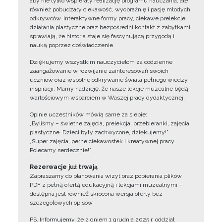
aby nie tylko wspierały realizację programu nauczania, ale
również pobudzały ciekawość, wyobraźnię i pasję młodych
odkrywców. Interaktywne formy pracy, ciekawe prelekcje,
działania plastyczne oraz bezpośredni kontakt z zabytkami
sprawiają, że historia staje się fascynującą przygodą i
nauką poprzez doświadczenie.
Dziękujemy wszystkim nauczycielom za codzienne
zaangażowanie w rozwijanie zainteresowań swoich
uczniów oraz wspólne odkrywanie świata pełnego wiedzy i
inspiracji. Mamy nadzieję, że nasze lekcje muzealne będą
wartościowym wsparciem w Waszej pracy dydaktycznej.
Opinie uczestników mówią same za siebie:
„Byliśmy – świetne zajęcia, prelekcja, przebieranki, zajęcia
plastyczne. Dzieci były zachwycone, dziękujemy!”
„Super zajęcia, pełne ciekawostek i kreatywnej pracy.
Polecamy serdecznie!”
Rezerwacje już trwają
Zapraszamy do planowania wizyt oraz pobierania plików
PDF z pełną ofertą edukacyjną i lekcjami muzealnymi –
dostępna jest również skrócona wersja oferty bez
szczegółowych opisów.
PS. Informujemy, że z dniem 1 grudnia 2025 r. oddział