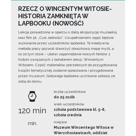
RZECZ O WINCENTYM WITOSIE-
HISTORIA ZAMKNIĘTA W
LAPBOOKU (NOWOŚĆ)
Lekcja prowadzona w oparciu o stałą ekspozycję muzealną
oraz film pt. „Cud Jedności”. Uzupełnieniem zajęć będzie
wykonanie przez uczestników lapbooka. Ta kreatywna
metoda pracy pozwoli stworzyć obrazkową mapę myśli, a
co za tym idzie – ułatwi zapamiętanie nowych faktów z
historii związanych z bohaterem lekcji, Wincentym
Witosem. Część materiałów potrzebnych do przygotowania
książki tematycznej zostanie opracowana i przygotowana
przez muzeum. Gotowego lapbooka uczniowie zabiorą ze
sobą do domu.
liczba uczestników
do 25 osób
wiek uczestników
120 min
szkoła podstawowa kl. 5-8,
szkoła średnia
miejsce
min.
Muzeum Wincentego Witosa w
Wierzchosławicach, oddział