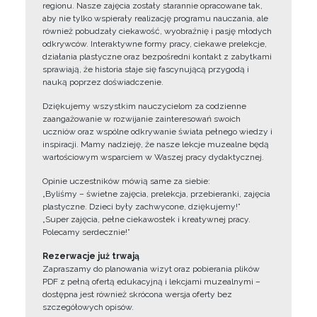
regionu. Nasze zajęcia zostały starannie opracowane tak,
aby nie tylko wspierały realizację programu nauczania, ale
również pobudzały ciekawość, wyobraźnię i pasję młodych
odkrywców. Interaktywne formy pracy, ciekawe prelekcje,
działania plastyczne oraz bezpośredni kontakt z zabytkami
sprawiają, że historia staje się fascynującą przygodą i
nauką poprzez doświadczenie.
Dziękujemy wszystkim nauczycielom za codzienne
zaangażowanie w rozwijanie zainteresowań swoich
uczniów oraz wspólne odkrywanie świata pełnego wiedzy i
inspiracji. Mamy nadzieję, że nasze lekcje muzealne będą
wartościowym wsparciem w Waszej pracy dydaktycznej.
Opinie uczestników mówią same za siebie:
„Byliśmy – świetne zajęcia, prelekcja, przebieranki, zajęcia
plastyczne. Dzieci były zachwycone, dziękujemy!”
„Super zajęcia, pełne ciekawostek i kreatywnej pracy.
Polecamy serdecznie!”
Rezerwacje już trwają
Zapraszamy do planowania wizyt oraz pobierania plików
PDF z pełną ofertą edukacyjną i lekcjami muzealnymi –
dostępna jest również skrócona wersja oferty bez
szczegółowych opisów.