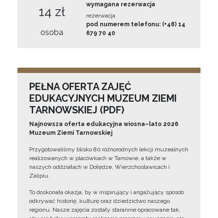
wymagana rezerwacja
14 zł
rezerwacja
pod numerem telefonu: (+48) 14
osoba
679 70 40
PEŁNA OFERTA ZAJĘĆ
EDUKACYJNYCH MUZEUM ZIEMI
TARNOWSKIEJ (PDF)
Najnowsza oferta edukacyjna wiosna–lato 2026
Muzeum Ziemi Tarnowskiej
Przygotowaliśmy blisko 80 różnorodnych lekcji muzealnych
realizowanych w placówkach w Tarnowie, a także w
naszych oddziałach w Dołędze, Wierzchosławicach i
Zalipiu.
To doskonała okazja, by w inspirujący i angażujący sposób
odkrywać historię, kulturę oraz dziedzictwo naszego
regionu. Nasze zajęcia zostały starannie opracowane tak,