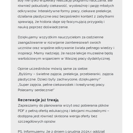
aby nie tylko wspierały realizację programu nauczania, ale
również pobudzały ciekawość, wyobraźnię i pasję młodych
odkrywców. Interaktywne formy pracy, ciekawe prelekcje,
działania plastyczne oraz bezpośredni kontakt z zabytkami
sprawiają, że historia staje się fascynującą przygodą i
nauką poprzez doświadczenie.
Dziękujemy wszystkim nauczycielom za codzienne
zaangażowanie w rozwijanie zainteresowań swoich
uczniów oraz wspólne odkrywanie świata pełnego wiedzy i
inspiracji. Mamy nadzieję, że nasze lekcje muzealne będą
wartościowym wsparciem w Waszej pracy dydaktycznej.
Opinie uczestników mówią same za siebie:
„Byliśmy – świetne zajęcia, prelekcja, przebieranki, zajęcia
plastyczne. Dzieci były zachwycone, dziękujemy!”
„Super zajęcia, pełne ciekawostek i kreatywnej pracy.
Polecamy serdecznie!”
Rezerwacje już trwają
Zapraszamy do planowania wizyt oraz pobierania plików
PDF z pełną ofertą edukacyjną i lekcjami muzealnymi –
dostępna jest również skrócona wersja oferty bez
szczegółowych opisów.
PS. Informujemy, że z dniem 1 grudnia 2025 r. oddział