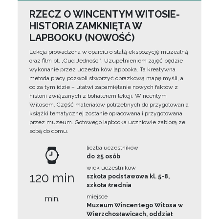
RZECZ O WINCENTYM WITOSIE-
HISTORIA ZAMKNIĘTA W
LAPBOOKU (NOWOŚĆ)
Lekcja prowadzona w oparciu o stałą ekspozycję muzealną
oraz film pt. „Cud Jedności”. Uzupełnieniem zajęć będzie
wykonanie przez uczestników lapbooka. Ta kreatywna
metoda pracy pozwoli stworzyć obrazkową mapę myśli, a
co za tym idzie – ułatwi zapamiętanie nowych faktów z
historii związanych z bohaterem lekcji, Wincentym
Witosem. Część materiałów potrzebnych do przygotowania
książki tematycznej zostanie opracowana i przygotowana
przez muzeum. Gotowego lapbooka uczniowie zabiorą ze
sobą do domu.
liczba uczestników
do 25 osób
wiek uczestników
120 min
szkoła podstawowa kl. 5-8,
szkoła średnia
miejsce
min.
Muzeum Wincentego Witosa w
Wierzchosławicach, oddział