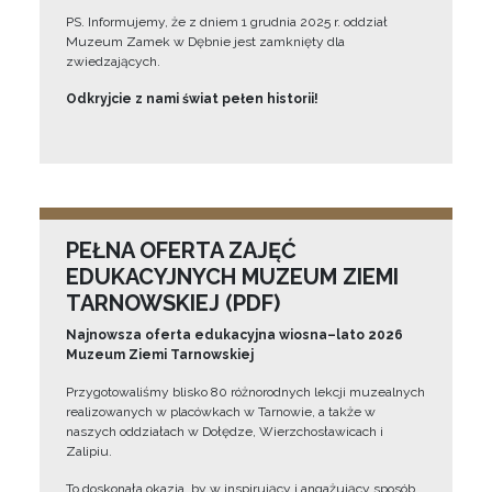
PS. Informujemy, że z dniem 1 grudnia 2025 r. oddział
Muzeum Zamek w Dębnie jest zamknięty dla
zwiedzających.
Odkryjcie z nami świat pełen historii!
PEŁNA OFERTA ZAJĘĆ
EDUKACYJNYCH MUZEUM ZIEMI
TARNOWSKIEJ (PDF)
Najnowsza oferta edukacyjna wiosna–lato 2026
Muzeum Ziemi Tarnowskiej
Przygotowaliśmy blisko 80 różnorodnych lekcji muzealnych
realizowanych w placówkach w Tarnowie, a także w
naszych oddziałach w Dołędze, Wierzchosławicach i
Zalipiu.
To doskonała okazja, by w inspirujący i angażujący sposób