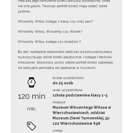
Podczas jego tworzenia dzieci poruszą wyobraźnię, która
nie zna granic. Tworząc portret dzieci mają zadać sobie
pytania:
Wincenty Witos, kolega z klasy czy miły pan?
Wincenty Witos, Wincenty czy Wicek?
Wincenty Witos, kolega czy dziadzio ?
By dać następnie odpowiedz podczas wykonywania pracy,
wykorzystując różne środki plastyczne, ( collage i techniki
mieszane). Stworzony przez siebie portret dzieci zabierają
ze sobą jako pamiątka ze spotkania w muzeum.
liczba uczestników
do 25 osób
wiek uczestników
120 min
szkoła podstawowa klasy 1-5
miejsce
Muzeum Wincentego Witosa w
min.
Wierzchosławicach, oddział
Muzeum Ziemi Tarnowskiej, 33-
122 Wierzchosławice 698
uwagi