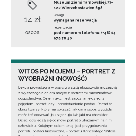
Muzeum Ziemi Tarnowskiej, 33-
122 Wierzchosławice 698
uwagi
14 zł
wymagana rezerwacja
rezerwacja
osoba
pod numerem telefonu: (+48) 14
679 70 40
WITOS PO MOJEMU – PORTRET Z
WYOBRAŹNI (NOWOŚĆ)
Lekcja prowadzona w oparciu o stałą ekspozycję muzealną
z wyszczególnieniem miejsc z portretami mieszkańców
gospodarstwa. Celem lekcji jest zapoznanie dzieci z
pojęciem „portret” czyli przedstawienie postaci. Portret to
obraz twarzy, który ma pokazać, jak dana osoba wygląda i
może też oddawać, jak się czuje lub jaki ma charakter.
Dzieci dowiedzą się co mówi portret o ukazanym na nim
człowieku. Kolejnym celem lekcji jest przygotowanie
portretu postaci historycznej - portretu Wincentego Witosa.