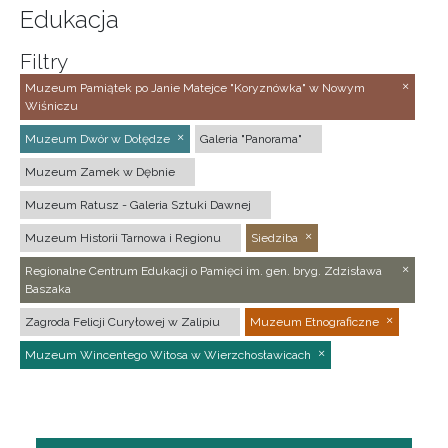
Edukacja
Filtry
Muzeum Pamiątek po Janie Matejce "Koryznówka" w Nowym
Wiśniczu
Muzeum Dwór w Dołędze
Galeria "Panorama"
Muzeum Zamek w Dębnie
Muzeum Ratusz - Galeria Sztuki Dawnej
Muzeum Historii Tarnowa i Regionu
Siedziba
Regionalne Centrum Edukacji o Pamięci im. gen. bryg. Zdzisława
Baszaka
Zagroda Felicji Curyłowej w Zalipiu
Muzeum Etnograficzne
Muzeum Wincentego Witosa w Wierzchosławicach