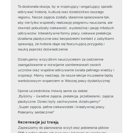
To doskonała okazja, by w inspirujący i angażujący sposób
odkrywać historię, kulturę oraz dziedzictwo naszego
regionu. Nasze zajęcia zostały starannie opracowane tak,
aby nie tylko wspierały realizację programu nauczania, ale
również pobudzały ciekawość, wyobraźnię i pasję młodych
odkrywców. Interaktywne formy pracy, ciekawe prelekcje,
działania plastyczne oraz bezpośredni kontakt z zabytkami
sprawiają, że historia staje się fascynującą przygodą i
nauką poprzez doświadczenie.
Dziękujemy wszystkim nauczycielom za codzienne
zaangażowanie w rozwijanie zainteresowań swoich
uczniów oraz wspólne odkrywanie świata pełnego wiedzy i
inspiracji. Mamy nadzieję, że nasze lekcje muzealne będą
wartościowym wsparciem w Waszej pracy dydaktycznej.
Opinie uczestników mówią same za siebie:
„Byliśmy – świetne zajęcia, prelekcja, przebieranki, zajęcia
plastyczne. Dzieci były zachwycone, dziękujemy!”
„Super zajęcia, pełne ciekawostek i kreatywnej pracy.
Polecamy serdecznie!”
Rezerwacje już trwają
Zapraszamy do planowania wizyt oraz pobierania plików