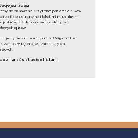
acje już trwają
amy do planowania wizyt oraz pobierania plików
ełną ofertą edukacyjną i lekcjami muzealnymi –
a jest również skrócona wersja oferty bez
łowych opisów.
ormujemy, że z dniem 1 grudnia 2025 r. oddział
 Zamek w Dębnie jest zamknięty dla
jących.
ie z nami świat pełen historii!