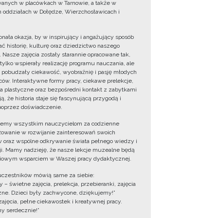
wanych w placówkach w Tarnowie, a także w
 oddziałach w Dołędze, Wierzchosławicach i
onała okazja, by w inspirujący i angażujący sposób
ć historię, kulturę oraz dziedzictwo naszego
. Nasze zajęcia zostały starannie opracowane tak,
 tylko wspierały realizację programu nauczania, ale
 pobudzały ciekawość, wyobraźnię i pasję młodych
ów. Interaktywne formy pracy, ciekawe prelekcje,
ia plastyczne oraz bezpośredni kontakt z zabytkami
ą, że historia staje się fascynującą przygodą i
oprzez doświadczenie.
jemy wszystkim nauczycielom za codzienne
owanie w rozwijanie zainteresowań swoich
 oraz wspólne odkrywanie świata pełnego wiedzy i
cji. Mamy nadzieję, że nasze lekcje muzealne będą
iowym wsparciem w Waszej pracy dydaktycznej.
uczestników mówią same za siebie:
 – świetne zajęcia, prelekcja, przebieranki, zajęcia
zne. Dzieci były zachwycone, dziękujemy!”
zajęcia, pełne ciekawostek i kreatywnej pracy.
y serdecznie!”