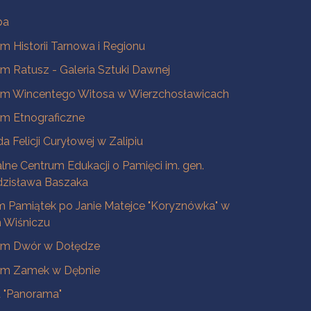
ba
 Historii Tarnowa i Regionu
 Ratusz - Galeria Sztuki Dawnej
m Wincentego Witosa w Wierzchosławicach
m Etnograficzne
a Felicji Curyłowej w Zalipiu
lne Centrum Edukacji o Pamięci im. gen.
dzisława Baszaka
 Pamiątek po Janie Matejce "Koryznówka" w
Wiśniczu
m Dwór w Dołędze
m Zamek w Dębnie
a "Panorama"