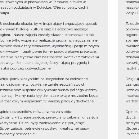
realizowanych w placówkach w Tarnowie, a także w
realizo
naszych oddziałach w Dołędze, Wierzchosławicach i
naszych
Zalipiu.
Zalipiu.
To doskonała okazja, by w inspirujący i angażujący sposób
To dosk
odkrywać historię, kulturę oraz dziedzictwo naszego
odkrywa
regionu. Nasze zajęcia zostały starannie opracowane tak,
regionu
aby nie tylko wspierały realizację programu nauczania, ale
aby nie
również pobudzały ciekawość, wyobraźnię i pasję młodych
również
odkrywców. Interaktywne formy pracy, ciekawe prelekcje,
odkrywc
działania plastyczne oraz bezpośredni kontakt z zabytkami
działan
sprawiają, że historia staje się fascynującą przygodą i
sprawiaj
nauką poprzez doświadczenie.
nauką p
Dziękujemy wszystkim nauczycielom za codzienne
Dzięku
zaangażowanie w rozwijanie zainteresowań swoich
zaangaż
uczniów oraz wspólne odkrywanie świata pełnego wiedzy i
uczniów
inspiracji. Mamy nadzieję, że nasze lekcje muzealne będą
inspira
wartościowym wsparciem w Waszej pracy dydaktycznej.
wartośc
Opinie uczestników mówią same za siebie:
Opinie 
„Byliśmy – świetne zajęcia, prelekcja, przebieranki, zajęcia
„Byliśmy
plastyczne. Dzieci były zachwycone, dziękujemy!”
plastyc
„Super zajęcia, pełne ciekawostek i kreatywnej pracy.
„Super 
Polecamy serdecznie!”
Polecam