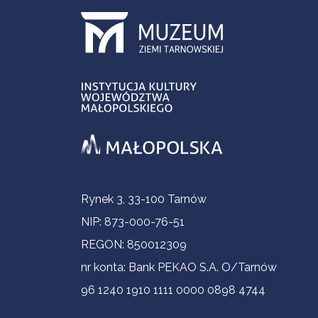
Informacje kontaktowe
Rynek 3, 33-100 Tarnów
NIP: 873-000-76-51
REGON: 850012309
nr konta: Bank PEKAO S.A. O/Tarnów
96 1240 1910 1111 0000 0898 4744