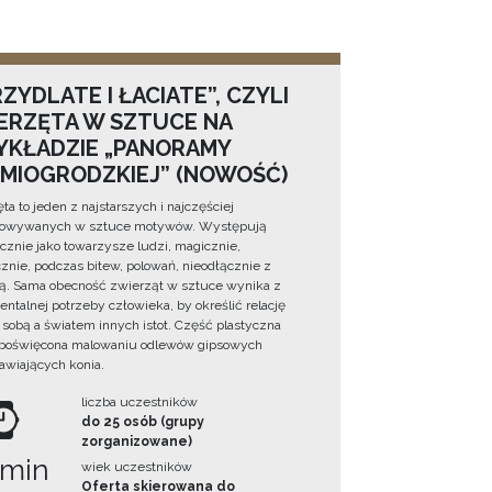
ZYDLATE I ŁACIATE”, CZYLI
ERZĘTA W SZTUCE NA
YKŁADZIE „PANORAMY
DMIOGRODZKIEJ” (NOWOŚĆ)
ta to jeden z najstarszych i najczęściej
towywanych w sztuce motywów. Występują
cznie jako towarzysze ludzi, magicznie,
znie, podczas bitew, polowań, nieodłącznie z
ą. Sama obecność zwierząt w sztuce wynika z
ntalnej potrzeby człowieka, by określić relację
sobą a światem innych istot. Część plastyczna
 poświęcona malowaniu odlewów gipsowych
awiających konia.
liczba uczestników
do 25 osób (grupy
zorganizowane)
 min
wiek uczestników
Oferta skierowana do