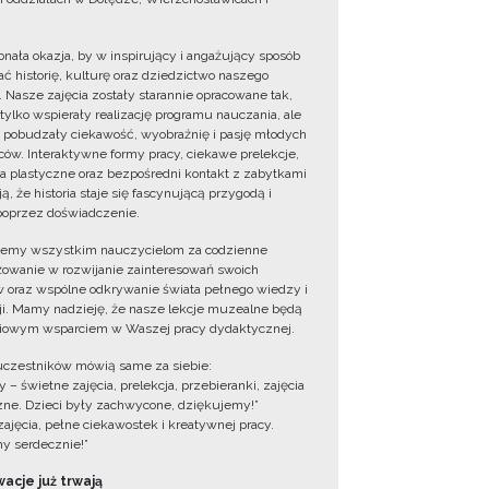
onała okazja, by w inspirujący i angażujący sposób
ć historię, kulturę oraz dziedzictwo naszego
. Nasze zajęcia zostały starannie opracowane tak,
 tylko wspierały realizację programu nauczania, ale
 pobudzały ciekawość, wyobraźnię i pasję młodych
ów. Interaktywne formy pracy, ciekawe prelekcje,
ia plastyczne oraz bezpośredni kontakt z zabytkami
ą, że historia staje się fascynującą przygodą i
oprzez doświadczenie.
jemy wszystkim nauczycielom za codzienne
owanie w rozwijanie zainteresowań swoich
 oraz wspólne odkrywanie świata pełnego wiedzy i
cji. Mamy nadzieję, że nasze lekcje muzealne będą
iowym wsparciem w Waszej pracy dydaktycznej.
uczestników mówią same za siebie:
 – świetne zajęcia, prelekcja, przebieranki, zajęcia
zne. Dzieci były zachwycone, dziękujemy!”
zajęcia, pełne ciekawostek i kreatywnej pracy.
y serdecznie!”
acje już trwają