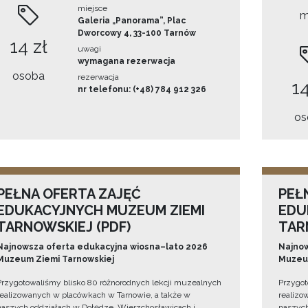
miejsce
m
Galeria „Panorama”, Plac
Dworcowy 4, 33-100 Tarnów
14 zł
uwagi
wymagana rezerwacja
osoba
rezerwacja
14
nr telefonu: (+48) 784 912 326
os
PEŁNA OFERTA ZAJĘĆ
PEŁ
EDUKACYJNYCH MUZEUM ZIEMI
EDU
TARNOWSKIEJ (PDF)
TAR
Najnowsza oferta edukacyjna wiosna–lato 2026
Najnow
Muzeum Ziemi Tarnowskiej
Muzeum
Przygotowaliśmy blisko 80 różnorodnych lekcji muzealnych
Przygot
realizowanych w placówkach w Tarnowie, a także w
realizo
naszych oddziałach w Dołędze, Wierzchosławicach i
naszych