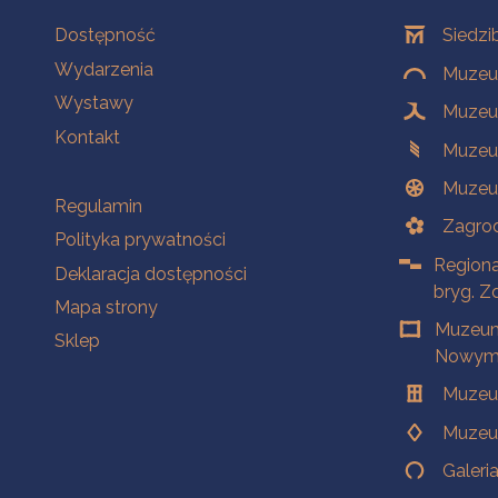
Na skróty
Oddziały
Dostępność
Siedzi
Wydarzenia
Muzeum
Wystawy
Muzeum
Kontakt
Muzeu
Muzeu
Na skróty
Regulamin
Zagrod
Polityka prywatności
Regiona
Deklaracja dostępności
bryg. Z
Mapa strony
Muzeum
Sklep
Nowym 
Muzeu
Muzeu
Galeri