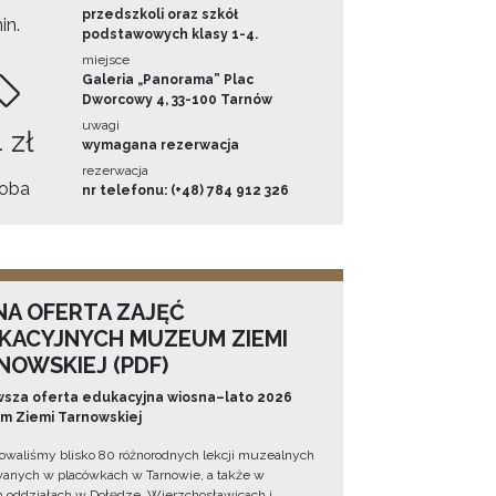
przedszkoli oraz szkół
in.
podstawowych klasy 1-4.
miejsce
Galeria „Panorama” Plac
Dworcowy 4, 33-100 Tarnów
uwagi
 zł
wymagana rezerwacja
rezerwacja
oba
nr telefonu: (+48) 784 912 326
NA OFERTA ZAJĘĆ
KACYJNYCH MUZEUM ZIEMI
NOWSKIEJ (PDF)
sza oferta edukacyjna wiosna–lato 2026
 Ziemi Tarnowskiej
owaliśmy blisko 80 różnorodnych lekcji muzealnych
wanych w placówkach w Tarnowie, a także w
 oddziałach w Dołędze, Wierzchosławicach i