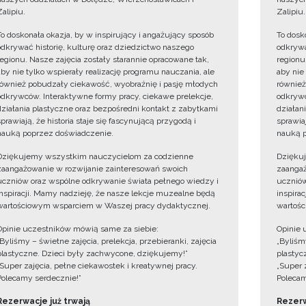
Zalipiu.
Zalipiu.
To doskonała okazja, by w inspirujący i angażujący sposób
To dosk
odkrywać historię, kulturę oraz dziedzictwo naszego
odkrywa
regionu. Nasze zajęcia zostały starannie opracowane tak,
regionu
aby nie tylko wspierały realizację programu nauczania, ale
aby nie
również pobudzały ciekawość, wyobraźnię i pasję młodych
również
odkrywców. Interaktywne formy pracy, ciekawe prelekcje,
odkrywc
działania plastyczne oraz bezpośredni kontakt z zabytkami
działan
sprawiają, że historia staje się fascynującą przygodą i
sprawiaj
nauką poprzez doświadczenie.
nauką p
Dziękujemy wszystkim nauczycielom za codzienne
Dzięku
zaangażowanie w rozwijanie zainteresowań swoich
zaangaż
uczniów oraz wspólne odkrywanie świata pełnego wiedzy i
uczniów
inspiracji. Mamy nadzieję, że nasze lekcje muzealne będą
inspira
wartościowym wsparciem w Waszej pracy dydaktycznej.
wartośc
Opinie uczestników mówią same za siebie:
Opinie 
„Byliśmy – świetne zajęcia, prelekcja, przebieranki, zajęcia
„Byliśmy
plastyczne. Dzieci były zachwycone, dziękujemy!”
plastyc
„Super zajęcia, pełne ciekawostek i kreatywnej pracy.
„Super 
Polecamy serdecznie!”
Polecam
Rezerwacje już trwają
Rezerw