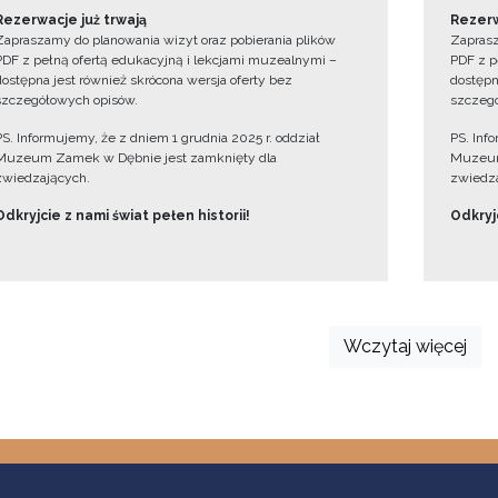
Rezerwacje już trwają
Rezerw
Zapraszamy do planowania wizyt oraz pobierania plików
Zaprasz
PDF z pełną ofertą edukacyjną i lekcjami muzealnymi –
PDF z p
dostępna jest również skrócona wersja oferty bez
dostępn
szczegółowych opisów.
szczegó
PS. Informujemy, że z dniem 1 grudnia 2025 r. oddział
PS. Inf
Muzeum Zamek w Dębnie jest zamknięty dla
Muzeum
zwiedzających.
zwiedza
Odkryjcie z nami świat pełen historii!
Odkryjc
Wczytaj więcej