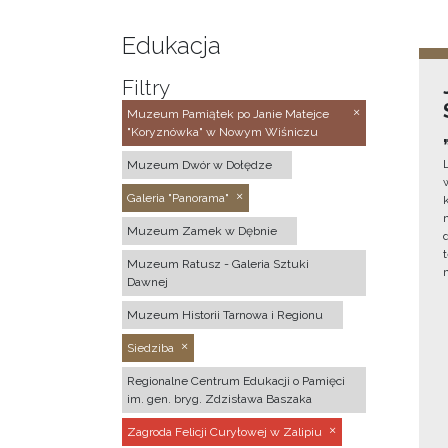
Edukacja
Filtry
Muzeum Pamiątek po Janie Matejce
"Koryznówka" w Nowym Wiśniczu
Muzeum Dwór w Dołędze
Galeria "Panorama"
Muzeum Zamek w Dębnie
Muzeum Ratusz - Galeria Sztuki
Dawnej
Muzeum Historii Tarnowa i Regionu
Siedziba
Regionalne Centrum Edukacji o Pamięci
im. gen. bryg. Zdzisława Baszaka
Zagroda Felicji Curyłowej w Zalipiu