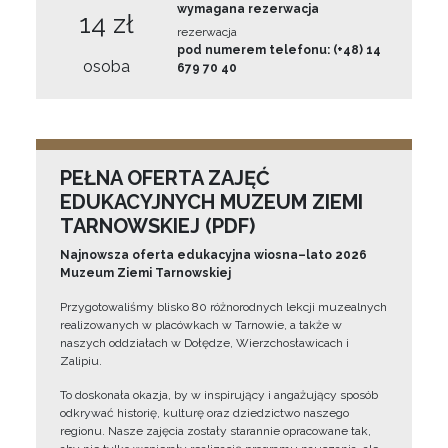
wymagana rezerwacja
14 zł
rezerwacja
pod numerem telefonu: (+48) 14
osoba
679 70 40
PEŁNA OFERTA ZAJĘĆ
EDUKACYJNYCH MUZEUM ZIEMI
TARNOWSKIEJ (PDF)
Najnowsza oferta edukacyjna wiosna–lato 2026
Muzeum Ziemi Tarnowskiej
Przygotowaliśmy blisko 80 różnorodnych lekcji muzealnych
realizowanych w placówkach w Tarnowie, a także w
naszych oddziałach w Dołędze, Wierzchosławicach i
Zalipiu.
To doskonała okazja, by w inspirujący i angażujący sposób
odkrywać historię, kulturę oraz dziedzictwo naszego
regionu. Nasze zajęcia zostały starannie opracowane tak,