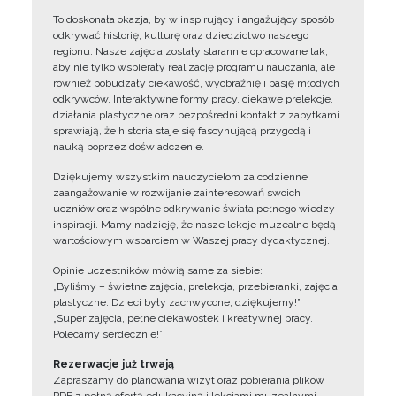
To doskonała okazja, by w inspirujący i angażujący sposób
odkrywać historię, kulturę oraz dziedzictwo naszego
regionu. Nasze zajęcia zostały starannie opracowane tak,
aby nie tylko wspierały realizację programu nauczania, ale
również pobudzały ciekawość, wyobraźnię i pasję młodych
odkrywców. Interaktywne formy pracy, ciekawe prelekcje,
działania plastyczne oraz bezpośredni kontakt z zabytkami
sprawiają, że historia staje się fascynującą przygodą i
nauką poprzez doświadczenie.
Dziękujemy wszystkim nauczycielom za codzienne
zaangażowanie w rozwijanie zainteresowań swoich
uczniów oraz wspólne odkrywanie świata pełnego wiedzy i
inspiracji. Mamy nadzieję, że nasze lekcje muzealne będą
wartościowym wsparciem w Waszej pracy dydaktycznej.
Opinie uczestników mówią same za siebie:
„Byliśmy – świetne zajęcia, prelekcja, przebieranki, zajęcia
plastyczne. Dzieci były zachwycone, dziękujemy!”
„Super zajęcia, pełne ciekawostek i kreatywnej pracy.
Polecamy serdecznie!”
Rezerwacje już trwają
Zapraszamy do planowania wizyt oraz pobierania plików