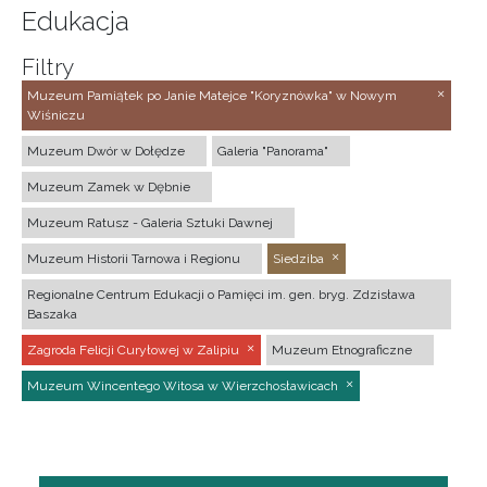
Edukacja
Filtry
Muzeum Pamiątek po Janie Matejce "Koryznówka" w Nowym
Wiśniczu
Muzeum Dwór w Dołędze
Galeria "Panorama"
Muzeum Zamek w Dębnie
Muzeum Ratusz - Galeria Sztuki Dawnej
Muzeum Historii Tarnowa i Regionu
Siedziba
Regionalne Centrum Edukacji o Pamięci im. gen. bryg. Zdzisława
Baszaka
Zagroda Felicji Curyłowej w Zalipiu
Muzeum Etnograficzne
Muzeum Wincentego Witosa w Wierzchosławicach