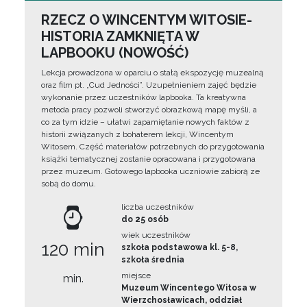
RZECZ O WINCENTYM WITOSIE-
HISTORIA ZAMKNIĘTA W
LAPBOOKU (NOWOŚĆ)
Lekcja prowadzona w oparciu o stałą ekspozycję muzealną
oraz film pt. „Cud Jedności”. Uzupełnieniem zajęć będzie
wykonanie przez uczestników lapbooka. Ta kreatywna
metoda pracy pozwoli stworzyć obrazkową mapę myśli, a
co za tym idzie – ułatwi zapamiętanie nowych faktów z
historii związanych z bohaterem lekcji, Wincentym
Witosem. Część materiałów potrzebnych do przygotowania
książki tematycznej zostanie opracowana i przygotowana
przez muzeum. Gotowego lapbooka uczniowie zabiorą ze
sobą do domu.
liczba uczestników
do 25 osób
wiek uczestników
120 min
szkoła podstawowa kl. 5-8,
szkoła średnia
miejsce
min.
Muzeum Wincentego Witosa w
Wierzchosławicach, oddział