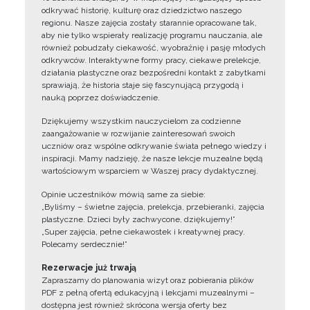
odkrywać historię, kulturę oraz dziedzictwo naszego
regionu. Nasze zajęcia zostały starannie opracowane tak,
aby nie tylko wspierały realizację programu nauczania, ale
również pobudzały ciekawość, wyobraźnię i pasję młodych
odkrywców. Interaktywne formy pracy, ciekawe prelekcje,
działania plastyczne oraz bezpośredni kontakt z zabytkami
sprawiają, że historia staje się fascynującą przygodą i
nauką poprzez doświadczenie.
Dziękujemy wszystkim nauczycielom za codzienne
zaangażowanie w rozwijanie zainteresowań swoich
uczniów oraz wspólne odkrywanie świata pełnego wiedzy i
inspiracji. Mamy nadzieję, że nasze lekcje muzealne będą
wartościowym wsparciem w Waszej pracy dydaktycznej.
Opinie uczestników mówią same za siebie:
„Byliśmy – świetne zajęcia, prelekcja, przebieranki, zajęcia
plastyczne. Dzieci były zachwycone, dziękujemy!”
„Super zajęcia, pełne ciekawostek i kreatywnej pracy.
Polecamy serdecznie!”
Rezerwacje już trwają
Zapraszamy do planowania wizyt oraz pobierania plików
PDF z pełną ofertą edukacyjną i lekcjami muzealnymi –
dostępna jest również skrócona wersja oferty bez