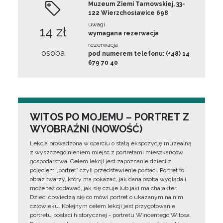
Muzeum Ziemi Tarnowskiej, 33-
122 Wierzchosławice 698
uwagi
14 zł
wymagana rezerwacja
rezerwacja
osoba
pod numerem telefonu: (+48) 14
679 70 40
WITOS PO MOJEMU – PORTRET Z
WYOBRAŹNI (NOWOŚĆ)
Lekcja prowadzona w oparciu o stałą ekspozycję muzealną
z wyszczególnieniem miejsc z portretami mieszkańców
gospodarstwa. Celem lekcji jest zapoznanie dzieci z
pojęciem „portret” czyli przedstawienie postaci. Portret to
obraz twarzy, który ma pokazać, jak dana osoba wygląda i
może też oddawać, jak się czuje lub jaki ma charakter.
Dzieci dowiedzą się co mówi portret o ukazanym na nim
człowieku. Kolejnym celem lekcji jest przygotowanie
portretu postaci historycznej - portretu Wincentego Witosa.