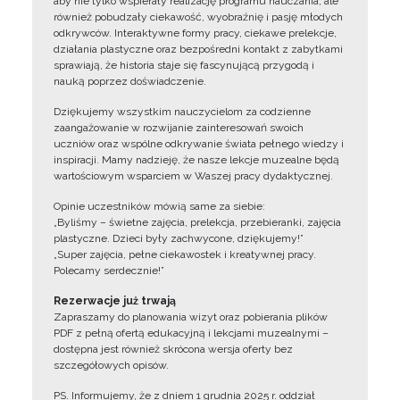
aby nie tylko wspierały realizację programu nauczania, ale
również pobudzały ciekawość, wyobraźnię i pasję młodych
odkrywców. Interaktywne formy pracy, ciekawe prelekcje,
działania plastyczne oraz bezpośredni kontakt z zabytkami
sprawiają, że historia staje się fascynującą przygodą i
nauką poprzez doświadczenie.
Dziękujemy wszystkim nauczycielom za codzienne
zaangażowanie w rozwijanie zainteresowań swoich
uczniów oraz wspólne odkrywanie świata pełnego wiedzy i
inspiracji. Mamy nadzieję, że nasze lekcje muzealne będą
wartościowym wsparciem w Waszej pracy dydaktycznej.
Opinie uczestników mówią same za siebie:
„Byliśmy – świetne zajęcia, prelekcja, przebieranki, zajęcia
plastyczne. Dzieci były zachwycone, dziękujemy!”
„Super zajęcia, pełne ciekawostek i kreatywnej pracy.
Polecamy serdecznie!”
Rezerwacje już trwają
Zapraszamy do planowania wizyt oraz pobierania plików
PDF z pełną ofertą edukacyjną i lekcjami muzealnymi –
dostępna jest również skrócona wersja oferty bez
szczegółowych opisów.
PS. Informujemy, że z dniem 1 grudnia 2025 r. oddział