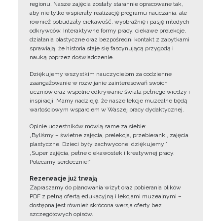
regionu. Nasze zajęcia zostały starannie opracowane tak,
aby nie tylko wspierały realizację programu nauczania, ale
również pobudzały ciekawość, wyobraźnię i pasję młodych
odkrywców. Interaktywne formy pracy, ciekawe prelekcje,
działania plastyczne oraz bezpośredni kontakt z zabytkami
sprawiają, że historia staje się fascynującą przygodą i
nauką poprzez doświadczenie.
Dziękujemy wszystkim nauczycielom za codzienne
zaangażowanie w rozwijanie zainteresowań swoich
uczniów oraz wspólne odkrywanie świata pełnego wiedzy i
inspiracji. Mamy nadzieję, że nasze lekcje muzealne będą
wartościowym wsparciem w Waszej pracy dydaktycznej.
Opinie uczestników mówią same za siebie:
„Byliśmy – świetne zajęcia, prelekcja, przebieranki, zajęcia
plastyczne. Dzieci były zachwycone, dziękujemy!”
„Super zajęcia, pełne ciekawostek i kreatywnej pracy.
Polecamy serdecznie!”
Rezerwacje już trwają
Zapraszamy do planowania wizyt oraz pobierania plików
PDF z pełną ofertą edukacyjną i lekcjami muzealnymi –
dostępna jest również skrócona wersja oferty bez
szczegółowych opisów.