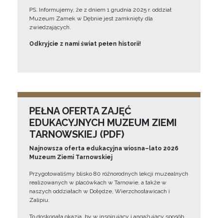
PS. Informujemy, że z dniem 1 grudnia 2025 r. oddział
Muzeum Zamek w Dębnie jest zamknięty dla
zwiedzających.
Odkryjcie z nami świat pełen historii!
PEŁNA OFERTA ZAJĘĆ
EDUKACYJNYCH MUZEUM ZIEMI
TARNOWSKIEJ (PDF)
Najnowsza oferta edukacyjna wiosna–lato 2026
Muzeum Ziemi Tarnowskiej
Przygotowaliśmy blisko 80 różnorodnych lekcji muzealnych
realizowanych w placówkach w Tarnowie, a także w
naszych oddziałach w Dołędze, Wierzchosławicach i
Zalipiu.
To doskonała okazja, by w inspirujący i angażujący sposób