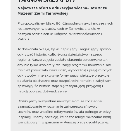
Najnowsza oferta edukacyjna wiosna–lato 2026
Muzeum Ziemi Tarnowskiej
Przygotowaliśmy blisko 80 różnorodnych lekcji muzealnych
realizowanych w placówkach w Tarnowie, a także w
naszych oddziałach w Dołędze, Wierzchosławicach i
Zalipiu.
To doskonała okazja, by w inspirujący i angażujący sposób
odkrywać historię, kulturę oraz dziedzictwo naszego
regionu. Nasze zajęcia zostały starannie opracowane tak,
aby nie tylko wspierały realizację programu nauczania, ale
również pobudzały ciekawość, wyobraźnię i pasję młodych
odkrywców. Interaktywne formy pracy, ciekawe prelekcje,
działania plastyczne oraz bezpośredni kontakt z zabytkami
sprawiają, że historia staje się fascynującą przygodą i
nauką poprzez doświadczenie.
Dziękujemy wszystkim nauczycielom za codzienne
zaangażowanie w rozwijanie zainteresowań swoich
uczniów oraz wspólne odkrywanie świata pełnego wiedzy i
inspiracji. Mamy nadzieję, że nasze lekcje muzealne będą
wartościowym wsparciem w Waszej pracy dydaktycznej.