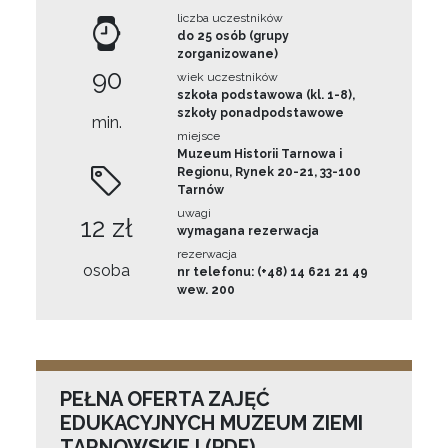
liczba uczestników
do 25 osób (grupy
zorganizowane)
90
wiek uczestników
szkoła podstawowa (kl. 1-8),
szkoły ponadpodstawowe
min.
miejsce
Muzeum Historii Tarnowa i
Regionu, Rynek 20-21, 33-100
Tarnów
uwagi
12 zł
wymagana rezerwacja
rezerwacja
osoba
nr telefonu: (+48) 14 621 21 49
wew. 200
PEŁNA OFERTA ZAJĘĆ
EDUKACYJNYCH MUZEUM ZIEMI
TARNOWSKIEJ (PDF)