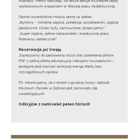
inspiracji. Mamy nadzieję, że nasze lekcje muzealne będą
wartościowym wsparciem w Waszej pracy dydaktycznej.
Opinie uczestników mówią same za siebie:
„Byliśmy – świetne zajęcia, prelekcja, przebieranki, zajęcia
plastyczne. Dzieci były zachwycone, dziękujemy!”
„Super zajęcia, pełne ciekawostek i kreatywnej pracy.
Polecamy serdecznie!”
Rezerwacje już trwają
Zapraszamy do planowania wizyt oraz pobierania plików
PDF z pełną ofertą edukacyjną i lekcjami muzealnymi –
dostępna jest również skrócona wersja oferty bez
szczegółowych opisów.
PS. Informujemy, że z dniem 1 grudnia 2025 r. oddział
Muzeum Zamek w Dębnie jest zamknięty dla
zwiedzających.
Odkryjcie z nami świat pełen historii!