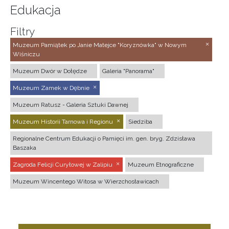
Edukacja
Filtry
Muzeum Pamiątek po Janie Matejce "Koryznówka" w Nowym
Wiśniczu
Muzeum Dwór w Dołędze
Galeria "Panorama"
Muzeum Zamek w Dębnie
Muzeum Ratusz - Galeria Sztuki Dawnej
Muzeum Historii Tarnowa i Regionu
Siedziba
Regionalne Centrum Edukacji o Pamięci im. gen. bryg. Zdzisława
Baszaka
Zagroda Felicji Curyłowej w Zalipiu
Muzeum Etnograficzne
Muzeum Wincentego Witosa w Wierzchosławicach