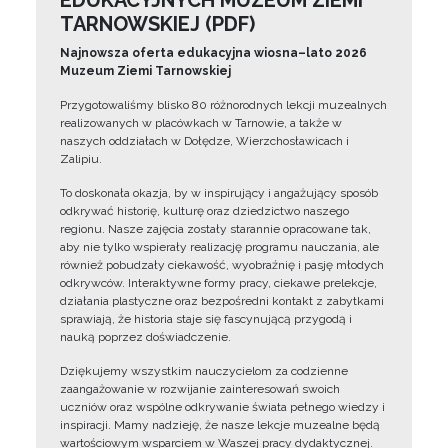
EDUKACYJNYCH MUZEUM ZIEMI
TARNOWSKIEJ (PDF)
Najnowsza oferta edukacyjna wiosna–lato 2026
Muzeum Ziemi Tarnowskiej
Przygotowaliśmy blisko 80 różnorodnych lekcji muzealnych
realizowanych w placówkach w Tarnowie, a także w
naszych oddziałach w Dołędze, Wierzchosławicach i
Zalipiu.
To doskonała okazja, by w inspirujący i angażujący sposób
odkrywać historię, kulturę oraz dziedzictwo naszego
regionu. Nasze zajęcia zostały starannie opracowane tak,
aby nie tylko wspierały realizację programu nauczania, ale
również pobudzały ciekawość, wyobraźnię i pasję młodych
odkrywców. Interaktywne formy pracy, ciekawe prelekcje,
działania plastyczne oraz bezpośredni kontakt z zabytkami
sprawiają, że historia staje się fascynującą przygodą i
nauką poprzez doświadczenie.
Dziękujemy wszystkim nauczycielom za codzienne
zaangażowanie w rozwijanie zainteresowań swoich
uczniów oraz wspólne odkrywanie świata pełnego wiedzy i
inspiracji. Mamy nadzieję, że nasze lekcje muzealne będą
wartościowym wsparciem w Waszej pracy dydaktycznej.