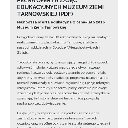
PEŁNA OFERTA ZAJĘĆ
EDUKACYJNYCH MUZEUM ZIEMI
TARNOWSKIEJ (PDF)
Najnowsza oferta edukacyjna wiosna–lato 2026
Muzeum Ziemi Tarnowskiej
Przygotowaliśmy blisko 80 różnorodnych lekcji muzealnych
realizowanych w placówkach w Tarnowie, a także w
naszych oddziałach w Dołędze, Wierzchosławicach i
Zalipiu.
To doskonała okazja, by w inspirujący i angażujący sposób
odkrywać historię, kulturę oraz dziedzictwo naszego
regionu. Nasze zajęcia zostały starannie opracowane tak,
aby nie tylko wspierały realizację programu nauczania, ale
również pobudzały ciekawość, wyobraźnię i pasję młodych
odkrywców. Interaktywne formy pracy, ciekawe prelekcje,
działania plastyczne oraz bezpośredni kontakt z zabytkami
sprawiają, że historia staje się fascynującą przygodą i
nauką poprzez doświadczenie.
Dziękujemy wszystkim nauczycielom za codzienne
zaangażowanie w rozwijanie zainteresowań swoich
uczniów oraz wspólne odkrywanie świata pełnego wiedzy i