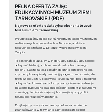
PEŁNA OFERTA ZAJĘĆ
EDUKACYJNYCH MUZEUM ZIEMI
TARNOWSKIEJ (PDF)
Najnowsza oferta edukacyjna wiosna–lato 2026
Muzeum Ziemi Tarnowskiej
Przygotowaliśmy blisko 80 różnorodnych lekcji muzealnych
realizowanych w placówkach w Tarnowie, a także w
naszych oddziałach w Dołędze, Wierzchosławicach i
Zalipiu.
To doskonała okazja, by w inspirujący i angażujący sposób
odkrywać historię, kulturę oraz dziedzictwo naszego
regionu. Nasze zajęcia zostały starannie opracowane tak,
aby nie tylko wspierały realizację programu nauczania, ale
również pobudzały ciekawość, wyobraźnię i pasję młodych
odkrywców. Interaktywne formy pracy, ciekawe prelekcje,
działania plastyczne oraz bezpośredni kontakt z zabytkami
sprawiają, że historia staje się fascynującą przygodą i
nauką poprzez doświadczenie.
Dziękujemy wszystkim nauczycielom za codzienne
zaangażowanie w rozwijanie zainteresowań swoich