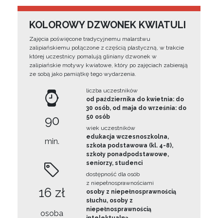
KOLOROWY DZWONEK KWIATULI
Zajęcia poświęcone tradycyjnemu malarstwu
zalipiańskiemu połączone z częścią plastyczną, w trakcie
której uczestnicy pomalują gliniany dzwonek w
zalipiańskie motywy kwiatowe, który po zajęciach zabierają
ze sobą jako pamiątkę tego wydarzenia.
liczba uczestników
od października do kwietnia: do
30 osób, od maja do września: do
90
50 osób
wiek uczestników
edukacja wczesnoszkolna,
min.
szkoła podstawowa (kl. 4-8),
szkoły ponadpodstawowe,
seniorzy, studenci
dostępność dla osób
z niepełnosprawnościami
16 zł
osoby z niepełnosprawnością
słuchu, osoby z
niepełnosprawnością
osoba