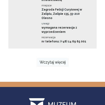
intelektualną
miejsce
Zagroda Felicji Curyłowej w
Zalipiu, Zalipie 135, 33-210
Olesno
uwagi
wymagana rezerwacja z
wyprzedzeniem
rezerwacja
nr telefonu: (+48) 14 69 65 001
Wczytaj więcej