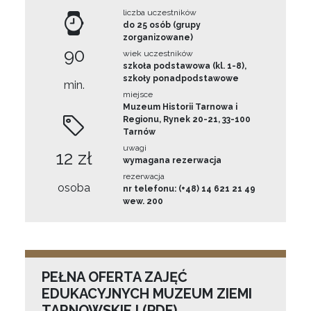
liczba uczestników
do 25 osób (grupy
zorganizowane)
90
wiek uczestników
szkoła podstawowa (kl. 1-8),
szkoły ponadpodstawowe
min.
miejsce
Muzeum Historii Tarnowa i
Regionu, Rynek 20-21, 33-100
Tarnów
uwagi
12 zł
wymagana rezerwacja
rezerwacja
osoba
nr telefonu: (+48) 14 621 21 49
wew. 200
PEŁNA OFERTA ZAJĘĆ
EDUKACYJNYCH MUZEUM ZIEMI
TARNOWSKIEJ (PDF)