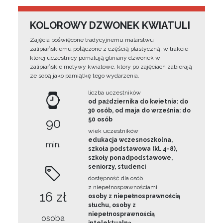
KOLOROWY DZWONEK KWIATULI
Zajęcia poświęcone tradycyjnemu malarstwu
zalipiańskiemu połączone z częścią plastyczną, w trakcie
której uczestnicy pomalują gliniany dzwonek w
zalipiańskie motywy kwiatowe, który po zajęciach zabierają
ze sobą jako pamiątkę tego wydarzenia.
liczba uczestników
od października do kwietnia: do
30 osób, od maja do września: do
90
50 osób
wiek uczestników
edukacja wczesnoszkolna,
min.
szkoła podstawowa (kl. 4-8),
szkoły ponadpodstawowe,
seniorzy, studenci
dostępność dla osób
z niepełnosprawnościami
16 zł
osoby z niepełnosprawnością
słuchu, osoby z
niepełnosprawnością
osoba