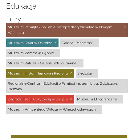
Edukacja
Filtry
Muzeum Pamiątek po Janie Matejce "Koryznówka" w Nowym
Wiśniczu
Muzeum Dwór w Dołędze
Galeria "Panorama"
Muzeum Zamek w Dębnie
Muzeum Ratusz - Galeria Sztuki Dawnej
Muzeum Historii Tarnowa i Regionu
Siedziba
Regionalne Centrum Edukacji o Pamięci im. gen. bryg. Zdzisława
Baszaka
Zagroda Felicji Curyłowej w Zalipiu
Muzeum Etnograficzne
Muzeum Wincentego Witosa w Wierzchosławicach