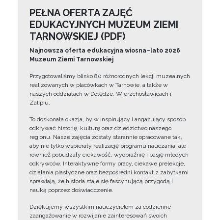
PEŁNA OFERTA ZAJĘĆ
EDUKACYJNYCH MUZEUM ZIEMI
TARNOWSKIEJ (PDF)
Najnowsza oferta edukacyjna wiosna–lato 2026
Muzeum Ziemi Tarnowskiej
Przygotowaliśmy blisko 80 różnorodnych lekcji muzealnych
realizowanych w placówkach w Tarnowie, a także w
naszych oddziałach w Dołędze, Wierzchosławicach i
Zalipiu.
To doskonała okazja, by w inspirujący i angażujący sposób
odkrywać historię, kulturę oraz dziedzictwo naszego
regionu. Nasze zajęcia zostały starannie opracowane tak,
aby nie tylko wspierały realizację programu nauczania, ale
również pobudzały ciekawość, wyobraźnię i pasję młodych
odkrywców. Interaktywne formy pracy, ciekawe prelekcje,
działania plastyczne oraz bezpośredni kontakt z zabytkami
sprawiają, że historia staje się fascynującą przygodą i
nauką poprzez doświadczenie.
Dziękujemy wszystkim nauczycielom za codzienne
zaangażowanie w rozwijanie zainteresowań swoich