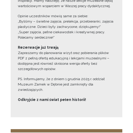
inspiracji. Mamy nadzieję, że nasze lekcje muzealne będą
wartościowym wsparciem w Waszej pracy dydaktycznej.
Opinie uczestników mówią same za siebie:
„Byliśmy – świetne zajęcia, prelekcja, przebieranki, zajęcia
plastyczne. Dzieci były zachwycone, dziękujemy!”
„Super zajęcia, pełne ciekawostek i kreatywnej pracy.
Polecamy serdecznie!”
Rezerwacje już trwają
Zapraszamy do planowania wizyt oraz pobierania plików
PDF z pełną ofertą edukacyjną i lekcjami muzealnymi –
dostępna jest również skrócona wersja oferty bez
szczegółowych opisów.
PS. Informujemy, że z dniem 1 grudnia 2025 r. oddział
Muzeum Zamek w Dębnie jest zamknięty dla
zwiedzających.
Odkryjcie z nami świat pełen historii!