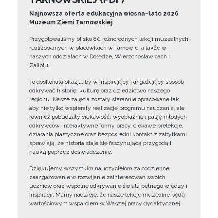
Najnowsza oferta edukacyjna wiosna–lato 2026
Muzeum Ziemi Tarnowskiej
Przygotowaliśmy blisko 80 różnorodnych lekcji muzealnych
realizowanych w placówkach w Tarnowie, a także w
naszych oddziałach w Dołędze, Wierzchosławicach i
Zalipiu.
To doskonała okazja, by w inspirujący i angażujący sposób
odkrywać historię, kulturę oraz dziedzictwo naszego
regionu. Nasze zajęcia zostały starannie opracowane tak,
aby nie tylko wspierały realizację programu nauczania, ale
również pobudzały ciekawość, wyobraźnię i pasję młodych
odkrywców. Interaktywne formy pracy, ciekawe prelekcje,
działania plastyczne oraz bezpośredni kontakt z zabytkami
sprawiają, że historia staje się fascynującą przygodą i
nauką poprzez doświadczenie.
Dziękujemy wszystkim nauczycielom za codzienne
zaangażowanie w rozwijanie zainteresowań swoich
uczniów oraz wspólne odkrywanie świata pełnego wiedzy i
inspiracji. Mamy nadzieję, że nasze lekcje muzealne będą
wartościowym wsparciem w Waszej pracy dydaktycznej.