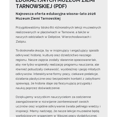
EDUKACYJNYCH MUZEUM ZIEMI
TARNOWSKIEJ (PDF)
Najnowsza oferta edukacyjna wiosna–lato 2026
Muzeum Ziemi Tarnowskiej
Przygotowaliśmy blisko 80 różnorodnych lekcji muzealnych
realizowanych w placówkach w Tarnowie, a także w
naszych oddziałach w Dołędze, Wierzchosławicach i
Zalipiu.
To doskonała okazja, by w inspirujący i angażujący sposób
odkrywać historię, kulturę oraz dziedzictwo naszego
regionu. Nasze zajęcia zostały starannie opracowane tak,
aby nie tylko wspierały realizację programu nauczania, ale
również pobudzały ciekawość, wyobraźnię i pasję młodych
odkrywców. Interaktywne formy pracy, ciekawe prelekcje,
działania plastyczne oraz bezpośredni kontakt z zabytkami
sprawiają, że historia staje się fascynującą przygodą i
nauką poprzez doświadczenie.
Dziękujemy wszystkim nauczycielom za codzienne
zaangażowanie w rozwijanie zainteresowań swoich
uczniów oraz wspólne odkrywanie świata pełnego wiedzy i
inspiracji. Mamy nadzieję, że nasze lekcje muzealne będą
wartościowym wsparciem w Waszej pracy dydaktycznej.