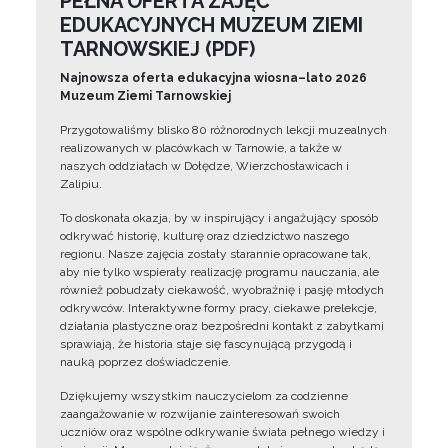
PEŁNA OFERTA ZAJĘĆ
EDUKACYJNYCH MUZEUM ZIEMI
TARNOWSKIEJ (PDF)
Najnowsza oferta edukacyjna wiosna–lato 2026
Muzeum Ziemi Tarnowskiej
Przygotowaliśmy blisko 80 różnorodnych lekcji muzealnych
realizowanych w placówkach w Tarnowie, a także w
naszych oddziałach w Dołędze, Wierzchosławicach i
Zalipiu.
To doskonała okazja, by w inspirujący i angażujący sposób
odkrywać historię, kulturę oraz dziedzictwo naszego
regionu. Nasze zajęcia zostały starannie opracowane tak,
aby nie tylko wspierały realizację programu nauczania, ale
również pobudzały ciekawość, wyobraźnię i pasję młodych
odkrywców. Interaktywne formy pracy, ciekawe prelekcje,
działania plastyczne oraz bezpośredni kontakt z zabytkami
sprawiają, że historia staje się fascynującą przygodą i
nauką poprzez doświadczenie.
Dziękujemy wszystkim nauczycielom za codzienne
zaangażowanie w rozwijanie zainteresowań swoich
uczniów oraz wspólne odkrywanie świata pełnego wiedzy i