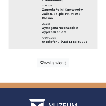
intelektualną
miejsce
Zagroda Felicji Curyłowej w
Zalipiu, Zalipie 135, 33-210
Olesno
uwagi
wymagana rezerwacja z
wyprzedzeniem
rezerwacja
nr telefonu: (+48) 14 69 65 001
Wczytaj więcej