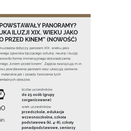
 POWSTAWAŁY PANORAMY?
KA ILUZJI XIX. WIEKU JAKO
NO PRZED KINEM” (NOWOŚĆ)
muzealna dotyczy panoram XIX. wieku jako
wego zjawiska łączącego sztukę, naukę i iluzję,
tanowiło formę immersyjnego doświadczenia
ego „kinem przed kinem”. Zajęcia nawiązują m.in.
esu powstawania panoram oraz ukazują zarówno
i malarskie jak i zasady tworzenia tych
ntalnych obrazów.
liczba uczestników
do 25 osób (grupy
zorganizowane)
90
wiek uczestników
przedszkole, edukacja
wczesnoszkolna, szkoła
in.
podstawowa (kl. 4-8), szkoły
ponadpodstawowe, seniorzy