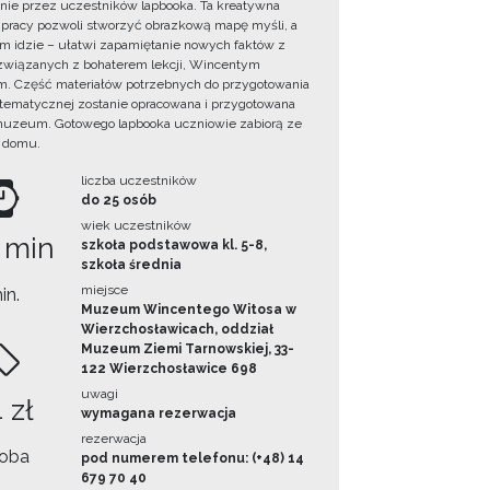
ie przez uczestników lapbooka. Ta kreatywna
pracy pozwoli stworzyć obrazkową mapę myśli, a
ym idzie – ułatwi zapamiętanie nowych faktów z
i związanych z bohaterem lekcji, Wincentym
. Część materiałów potrzebnych do przygotowania
 tematycznej zostanie opracowana i przygotowana
uzeum. Gotowego lapbooka uczniowie zabiorą ze
 domu.
liczba uczestników
do 25 osób
wiek uczestników
 min
szkoła podstawowa kl. 5-8,
szkoła średnia
miejsce
in.
Muzeum Wincentego Witosa w
Wierzchosławicach, oddział
Muzeum Ziemi Tarnowskiej, 33-
122 Wierzchosławice 698
uwagi
 zł
wymagana rezerwacja
rezerwacja
oba
pod numerem telefonu: (+48) 14
679 70 40