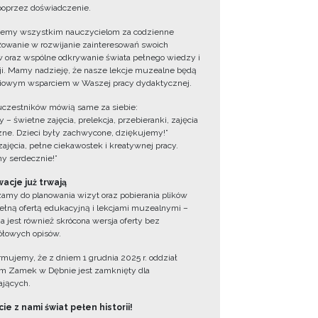
oprzez doświadczenie.
jemy wszystkim nauczycielom za codzienne
owanie w rozwijanie zainteresowań swoich
 oraz wspólne odkrywanie świata pełnego wiedzy i
cji. Mamy nadzieję, że nasze lekcje muzealne będą
iowym wsparciem w Waszej pracy dydaktycznej.
uczestników mówią same za siebie:
 – świetne zajęcia, prelekcja, przebieranki, zajęcia
zne. Dzieci były zachwycone, dziękujemy!”
zajęcia, pełne ciekawostek i kreatywnej pracy.
y serdecznie!”
acje już trwają
amy do planowania wizyt oraz pobierania plików
ełną ofertą edukacyjną i lekcjami muzealnymi –
a jest również skrócona wersja oferty bez
łowych opisów.
ormujemy, że z dniem 1 grudnia 2025 r. oddział
 Zamek w Dębnie jest zamknięty dla
jących.
ie z nami świat pełen historii!