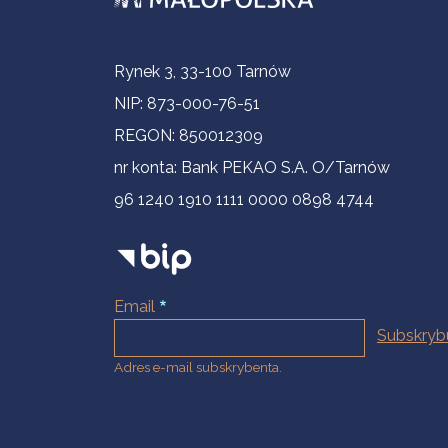
Informacje kontaktowe
Rynek 3, 33-100 Tarnów
NIP: 873-000-76-51
REGON: 850012309
nr konta: Bank PEKAO S.A. O/Tarnów
96 1240 1910 1111 0000 0898 4744
Email
Adres e-mail subskrybenta.