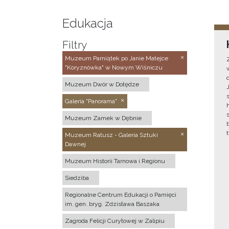
Edukacja
Filtry
Muzeum Pamiątek po Janie Matejce
"Koryznówka" w Nowym Wiśniczu
Muzeum Dwór w Dołędze
Galeria "Panorama"
Muzeum Zamek w Dębnie
Muzeum Ratusz - Galeria Sztuki
Dawnej
Muzeum Historii Tarnowa i Regionu
Siedziba
Regionalne Centrum Edukacji o Pamięci
im. gen. bryg. Zdzisława Baszaka
Zagroda Felicji Curyłowej w Zalipiu