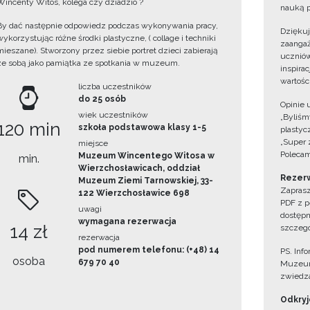
Wincenty Witos, kolega czy dziadzio ?
nauką p
By dać następnie odpowiedz podczas wykonywania pracy,
Dzięku
wykorzystując różne środki plastyczne, ( collage i techniki
zaangaż
mieszane). Stworzony przez siebie portret dzieci zabierają
uczniów
ze sobą jako pamiątka ze spotkania w muzeum.
inspira
wartośc
liczba uczestników
do 25 osób
Opinie 
wiek uczestników
„Byliśmy
120 min
szkoła podstawowa klasy 1-5
plastyc
„Super 
miejsce
Polecam
Muzeum Wincentego Witosa w
min.
Wierzchosławicach, oddział
Rezerw
Muzeum Ziemi Tarnowskiej, 33-
Zaprasz
122 Wierzchosławice 698
PDF z p
uwagi
dostępn
wymagana rezerwacja
14 zł
szczegó
rezerwacja
pod numerem telefonu: (+48) 14
PS. Inf
osoba
679 70 40
Muzeum
zwiedza
Odkryjc