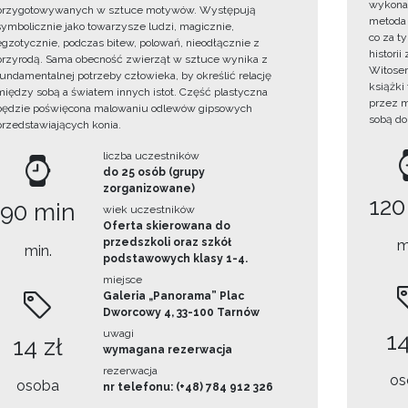
wykonan
przygotowywanych w sztuce motywów. Występują
metoda 
symbolicznie jako towarzysze ludzi, magicznie,
co za t
egzotycznie, podczas bitew, polowań, nieodłącznie z
histori
przyrodą. Sama obecność zwierząt w sztuce wynika z
Witosem
fundamentalnej potrzeby człowieka, by określić relację
książki
między sobą a światem innych istot. Część plastyczna
przez m
będzie poświęcona malowaniu odlewów gipsowych
sobą do
przedstawiających konia.
liczba uczestników
do 25 osób (grupy
zorganizowane)
120
90 min
wiek uczestników
Oferta skierowana do
przedszkoli oraz szkół
m
min.
podstawowych klasy 1-4.
miejsce
Galeria „Panorama” Plac
Dworcowy 4, 33-100 Tarnów
uwagi
14
14 zł
wymagana rezerwacja
rezerwacja
os
osoba
nr telefonu: (+48) 784 912 326