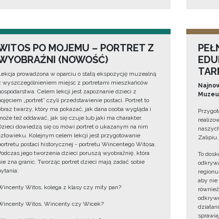
WITOS PO MOJEMU – PORTRET Z
PEŁ
WYOBRAŹNI (NOWOŚĆ)
EDU
TAR
Lekcja prowadzona w oparciu o stałą ekspozycję muzealną
z wyszczególnieniem miejsc z portretami mieszkańców
Najnow
gospodarstwa. Celem lekcji jest zapoznanie dzieci z
Muzeum
pojęciem „portret” czyli przedstawienie postaci. Portret to
obraz twarzy, który ma pokazać, jak dana osoba wygląda i
Przygot
może też oddawać, jak się czuje lub jaki ma charakter.
realizo
Dzieci dowiedzą się co mówi portret o ukazanym na nim
naszych
człowieku. Kolejnym celem lekcji jest przygotowanie
Zalipiu.
portretu postaci historycznej - portretu Wincentego Witosa.
Podczas jego tworzenia dzieci poruszą wyobraźnię, która
To dosk
nie zna granic. Tworząc portret dzieci mają zadać sobie
odkrywa
pytania:
regionu
aby nie
Wincenty Witos, kolega z klasy czy miły pan?
również
odkrywc
Wincenty Witos, Wincenty czy Wicek?
działan
sprawiaj