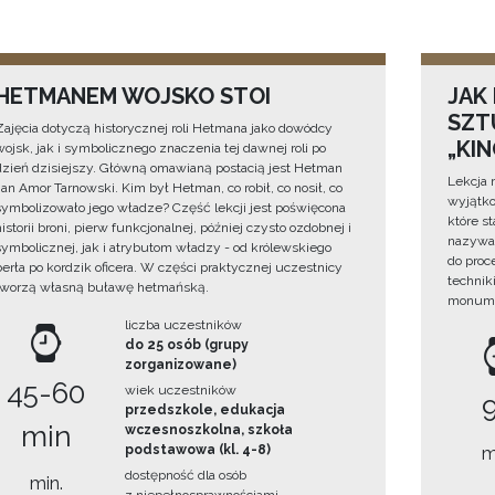
HETMANEM WOJSKO STOI
JAK
SZTU
Zajęcia dotyczą historycznej roli Hetmana jako dowódcy
„KI
wojsk, jak i symbolicznego znaczenia tej dawnej roli po
dzień dzisiejszy. Główną omawianą postacią jest Hetman
Lekcja 
Jan Amor Tarnowski. Kim był Hetman, co robił, co nosił, co
wyjątko
symbolizowało jego władze? Część lekcji jest poświęcona
które s
historii broni, pierw funkcjonalnej, później czysto ozdobnej i
nazywan
symbolicznej, jak i atrybutom władzy - od królewskiego
do proc
berła po kordzik oficera. W części praktycznej uczestnicy
technik
tworzą własną buławę hetmańską.
monume
liczba uczestników
do 25 osób (grupy
zorganizowane)
45-60
wiek uczestników
przedszkole, edukacja
min
wczesnoszkolna, szkoła
podstawowa (kl. 4-8)
m
dostępność dla osób
min.