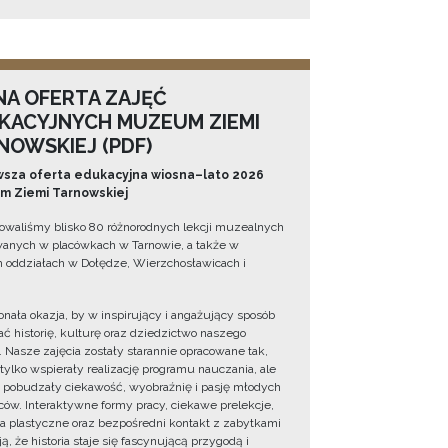
NA OFERTA ZAJĘĆ
KACYJNYCH MUZEUM ZIEMI
NOWSKIEJ (PDF)
sza oferta edukacyjna wiosna–lato 2026
 Ziemi Tarnowskiej
owaliśmy blisko 80 różnorodnych lekcji muzealnych
wanych w placówkach w Tarnowie, a także w
 oddziałach w Dołędze, Wierzchosławicach i
onała okazja, by w inspirujący i angażujący sposób
ć historię, kulturę oraz dziedzictwo naszego
. Nasze zajęcia zostały starannie opracowane tak,
 tylko wspierały realizację programu nauczania, ale
 pobudzały ciekawość, wyobraźnię i pasję młodych
ów. Interaktywne formy pracy, ciekawe prelekcje,
ia plastyczne oraz bezpośredni kontakt z zabytkami
ą, że historia staje się fascynującą przygodą i