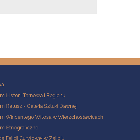
ba
 Historii Tarnowa i Regionu
 Ratusz - Galeria Sztuki Dawnej
m Wincentego Witosa w Wierzchosławicach
m Etnograficzne
a Felicji Curyłowej w Zalipiu