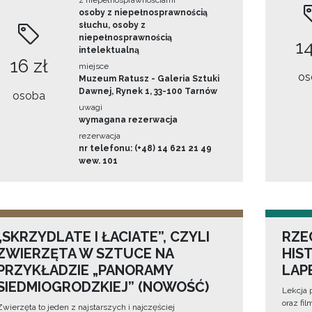
z niepełnosprawnościami
osoby z niepełnosprawnością
słuchu, osoby z
niepełnosprawnością
14
intelektualną
16 zł
miejsce
os
Muzeum Ratusz - Galeria Sztuki
Dawnej, Rynek 1, 33-100 Tarnów
osoba
uwagi
wymagana rezerwacja
rezerwacja
nr telefonu: (+48) 14 621 21 49
wew. 101
„SKRZYDLATE I ŁACIATE”, CZYLI
RZE
ZWIERZĘTA W SZTUCE NA
HIS
PRZYKŁADZIE „PANORAMY
LAP
SIEDMIOGRODZKIEJ” (NOWOŚĆ)
Lekcja 
oraz fi
Zwierzęta to jeden z najstarszych i najczęściej