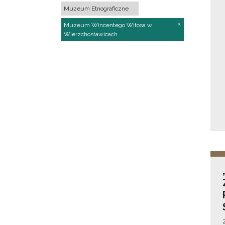
Muzeum Etnograficzne
Muzeum Wincentego Witosa w
Wierzchosławicach