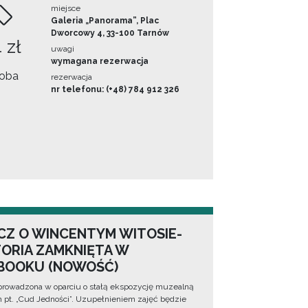
miejsce
Galeria „Panorama”, Plac
Dworcowy 4, 33-100 Tarnów
 zł
uwagi
wymagana rezerwacja
oba
rezerwacja
nr telefonu: (+48) 784 912 326
CZ O WINCENTYM WITOSIE-
TORIA ZAMKNIĘTA W
BOOKU (NOWOŚĆ)
prowadzona w oparciu o stałą ekspozycję muzealną
lm pt. „Cud Jedności”. Uzupełnieniem zajęć będzie