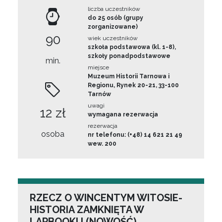
liczba uczestników
do 25 osób (grupy
zorganizowane)
90
wiek uczestników
szkoła podstawowa (kl. 1-8),
szkoły ponadpodstawowe
min.
miejsce
Muzeum Historii Tarnowa i
Regionu, Rynek 20-21, 33-100
Tarnów
uwagi
12 zł
wymagana rezerwacja
rezerwacja
osoba
nr telefonu: (+48) 14 621 21 49
wew. 200
RZECZ O WINCENTYM WITOSIE-
HISTORIA ZAMKNIĘTA W
LAPBOOKU (NOWOŚĆ)