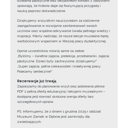
działania plastyczne oraz bezpośredni kontakt z zabytkami
sprawiają, że historia staje się fascynującą przygodą i
nauką poprzez doświadczenie.
Dziękujemy wszystkim nauczycielom za codzienne
zaangażowanie w rozwijanie zainteresowań swoich
uczniów oraz wspólne odkrywanie świata pełnego wiedzy i
inspiracji. Mamy nadzieję, że nasze lekcje muzealne będą
wartościowym wsparciem w Waszej pracy dydaktycznej.
Opinie uczestników mówią same za siebie:
„Byliśmy – świetne zajęcia, prelekcja, przebieranki, zajęcia
plastyczne. Dzieci były zachwycone, dziękujemy!”
„Super zajęcia, pełne ciekawostek i kreatywnej pracy.
Polecamy serdecznie!”
Rezerwacje już trwają
Zapraszamy do planowania wizyt oraz pobierania plików
PDF z pełną ofertą edukacyjną i lekcjami muzealnymi –
dostępna jest również skrócona wersja oferty bez
szczegółowych opisów.
PS. Informujemy, że z dniem 1 grudnia 2025 r. oddział
Muzeum Zamek w Dębnie jest zamknięty dla
zwiedzających.