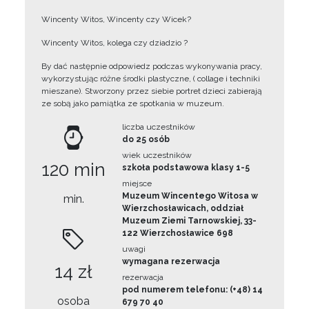
Wincenty Witos, Wincenty czy Wicek?
Wincenty Witos, kolega czy dziadzio ?
By dać następnie odpowiedz podczas wykonywania pracy,
wykorzystując różne środki plastyczne, ( collage i techniki
mieszane). Stworzony przez siebie portret dzieci zabierają
ze sobą jako pamiątka ze spotkania w muzeum.
liczba uczestników
do 25 osób
wiek uczestników
120 min
szkoła podstawowa klasy 1-5
miejsce
Muzeum Wincentego Witosa w
min.
Wierzchosławicach, oddział
Muzeum Ziemi Tarnowskiej, 33-
122 Wierzchosławice 698
uwagi
wymagana rezerwacja
14 zł
rezerwacja
pod numerem telefonu: (+48) 14
osoba
679 70 40