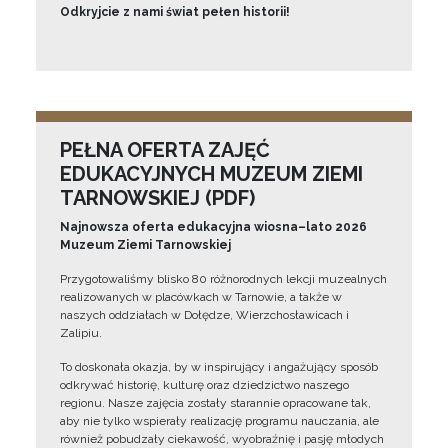
Odkryjcie z nami świat pełen historii!
PEŁNA OFERTA ZAJĘĆ
EDUKACYJNYCH MUZEUM ZIEMI
TARNOWSKIEJ (PDF)
Najnowsza oferta edukacyjna wiosna–lato 2026
Muzeum Ziemi Tarnowskiej
Przygotowaliśmy blisko 80 różnorodnych lekcji muzealnych
realizowanych w placówkach w Tarnowie, a także w
naszych oddziałach w Dołędze, Wierzchosławicach i
Zalipiu.
To doskonała okazja, by w inspirujący i angażujący sposób
odkrywać historię, kulturę oraz dziedzictwo naszego
regionu. Nasze zajęcia zostały starannie opracowane tak,
aby nie tylko wspierały realizację programu nauczania, ale
również pobudzały ciekawość, wyobraźnię i pasję młodych