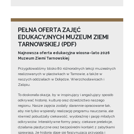
PEŁNA OFERTA ZAJĘĆ
EDUKACYJNYCH MUZEUM ZIEMI
TARNOWSKIEJ (PDF)
Najnowsza oferta edukacyjna wiosna–lato 2026
Muzeum Ziemi Tarnowskiej
Przygotowaliśmy blisko 80 różnorodnych lekcji muzealnych
realizowanych w placówkach w Tarnowie, a także w
naszych oddziałach w Dołędze, Wierzchosławicach i
Zalipiu.
To doskonała okazja, by w inspirujący i angażujący sposób
odkrywać historię, kulturę oraz dziedzictwo naszego
regionu. Nasze zajęcia zostały starannie opracowane tak,
aby nie tylko wspierały realizację programu nauczania, ale
również pobudzały ciekawość, wyobraźnię i pasję młodych
odkrywców. Interaktywne formy pracy, ciekawe prelekcje,
działania plastyczne oraz bezpośredni kontakt z zabytkami
sprawiają, że historia staje się fascynującą przygodą i