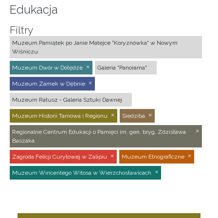
Edukacja
Filtry
Muzeum Pamiątek po Janie Matejce "Koryznówka" w Nowym
Wiśniczu
Muzeum Dwór w Dołędze
Galeria "Panorama"
Muzeum Zamek w Dębnie
Muzeum Ratusz - Galeria Sztuki Dawnej
Muzeum Historii Tarnowa i Regionu
Siedziba
Regionalne Centrum Edukacji o Pamięci im. gen. bryg. Zdzisława
Baszaka
Zagroda Felicji Curyłowej w Zalipiu
Muzeum Etnograficzne
Muzeum Wincentego Witosa w Wierzchosławicach