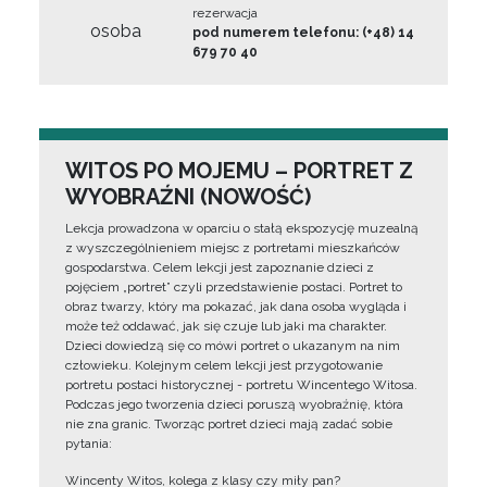
rezerwacja
osoba
pod numerem telefonu: (+48) 14
679 70 40
WITOS PO MOJEMU – PORTRET Z
WYOBRAŹNI (NOWOŚĆ)
Lekcja prowadzona w oparciu o stałą ekspozycję muzealną
z wyszczególnieniem miejsc z portretami mieszkańców
gospodarstwa. Celem lekcji jest zapoznanie dzieci z
pojęciem „portret” czyli przedstawienie postaci. Portret to
obraz twarzy, który ma pokazać, jak dana osoba wygląda i
może też oddawać, jak się czuje lub jaki ma charakter.
Dzieci dowiedzą się co mówi portret o ukazanym na nim
człowieku. Kolejnym celem lekcji jest przygotowanie
portretu postaci historycznej - portretu Wincentego Witosa.
Podczas jego tworzenia dzieci poruszą wyobraźnię, która
nie zna granic. Tworząc portret dzieci mają zadać sobie
pytania:
Wincenty Witos, kolega z klasy czy miły pan?