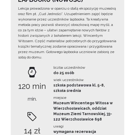
Lekcja prowadzona w oparciu o stałą ekspozycję muzealną
oraz film pt. „Cud Jedności”. Uzupełnieniem zajęć będzie
wykonanie przez uczestników lapbooka. Ta kreatywna
metoda pracy pozwoli stworzyć obrazkową mapę myśli, a
co za tym idzie – ułatwi zapamiętanie nowych faktów z
historii związanych z bohaterem lekcji, Wincentym
Witosem. Część materiałów potrzebnych do przygotowania
książki tematycznej zostanie opracowana i przygotowana
przez muzeum. Gotowego lapbooka uczniowie zabiorą ze
sobą do domu.
liczba uczestników
do 25 osób
wiek uczestników
120 min
szkoła podstawowa kl. 5-8,
szkoła średnia
miejsce
min.
Muzeum Wincentego Witosa w
Wierzchosławicach, oddział
Muzeum Ziemi Tarnowskiej, 33-
122 Wierzchosławice 698
uwagi
14 zł
wymagana rezerwacja