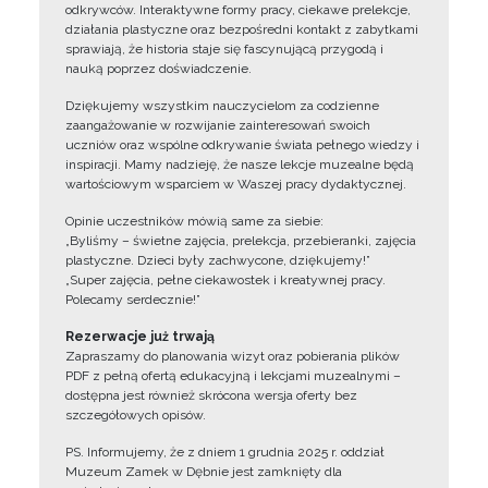
odkrywców. Interaktywne formy pracy, ciekawe prelekcje,
działania plastyczne oraz bezpośredni kontakt z zabytkami
sprawiają, że historia staje się fascynującą przygodą i
nauką poprzez doświadczenie.
Dziękujemy wszystkim nauczycielom za codzienne
zaangażowanie w rozwijanie zainteresowań swoich
uczniów oraz wspólne odkrywanie świata pełnego wiedzy i
inspiracji. Mamy nadzieję, że nasze lekcje muzealne będą
wartościowym wsparciem w Waszej pracy dydaktycznej.
Opinie uczestników mówią same za siebie:
„Byliśmy – świetne zajęcia, prelekcja, przebieranki, zajęcia
plastyczne. Dzieci były zachwycone, dziękujemy!”
„Super zajęcia, pełne ciekawostek i kreatywnej pracy.
Polecamy serdecznie!”
Rezerwacje już trwają
Zapraszamy do planowania wizyt oraz pobierania plików
PDF z pełną ofertą edukacyjną i lekcjami muzealnymi –
dostępna jest również skrócona wersja oferty bez
szczegółowych opisów.
PS. Informujemy, że z dniem 1 grudnia 2025 r. oddział
Muzeum Zamek w Dębnie jest zamknięty dla