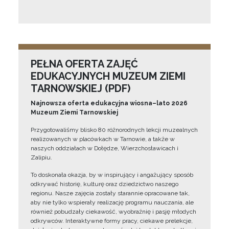
PEŁNA OFERTA ZAJĘĆ
EDUKACYJNYCH MUZEUM ZIEMI
TARNOWSKIEJ (PDF)
Najnowsza oferta edukacyjna wiosna–lato 2026
Muzeum Ziemi Tarnowskiej
Przygotowaliśmy blisko 80 różnorodnych lekcji muzealnych
realizowanych w placówkach w Tarnowie, a także w
naszych oddziałach w Dołędze, Wierzchosławicach i
Zalipiu.
To doskonała okazja, by w inspirujący i angażujący sposób
odkrywać historię, kulturę oraz dziedzictwo naszego
regionu. Nasze zajęcia zostały starannie opracowane tak,
aby nie tylko wspierały realizację programu nauczania, ale
również pobudzały ciekawość, wyobraźnię i pasję młodych
odkrywców. Interaktywne formy pracy, ciekawe prelekcje,