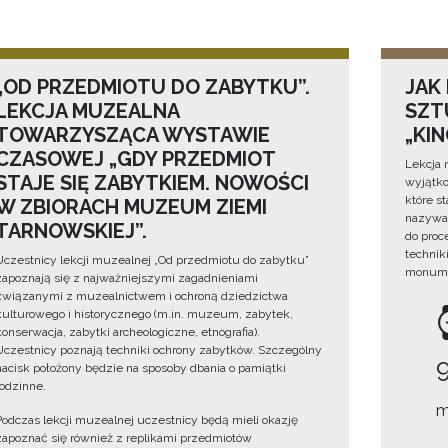
„OD PRZEDMIOTU DO ZABYTKU”.
JAK
LEKCJA MUZEALNA
SZTU
TOWARZYSZĄCA WYSTAWIE
„KI
CZASOWEJ „GDY PRZEDMIOT
Lekcja 
STAJE SIĘ ZABYTKIEM. NOWOŚCI
wyjątko
które s
W ZBIORACH MUZEUM ZIEMI
nazywan
TARNOWSKIEJ”.
do proc
technik
Uczestnicy lekcji muzealnej „Od przedmiotu do zabytku”
monume
zapoznają się z najważniejszymi zagadnieniami
związanymi z muzealnictwem i ochroną dziedzictwa
kulturowego i historycznego (m.in. muzeum, zabytek,
konserwacja, zabytki archeologiczne, etnografia).
Uczestnicy poznają techniki ochrony zabytków. Szczególny
nacisk położony będzie na sposoby dbania o pamiątki
rodzinne.
m
Podczas lekcji muzealnej uczestnicy będą mieli okazję
zapoznać się również z replikami przedmiotów