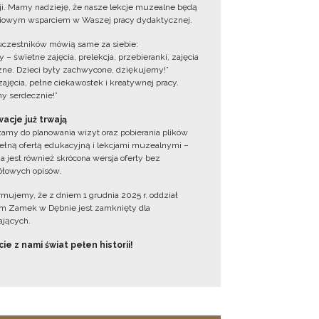
cji. Mamy nadzieję, że nasze lekcje muzealne będą
iowym wsparciem w Waszej pracy dydaktycznej.
uczestników mówią same za siebie:
 – świetne zajęcia, prelekcja, przebieranki, zajęcia
zne. Dzieci były zachwycone, dziękujemy!”
zajęcia, pełne ciekawostek i kreatywnej pracy.
y serdecznie!”
acje już trwają
amy do planowania wizyt oraz pobierania plików
ełną ofertą edukacyjną i lekcjami muzealnymi –
a jest również skrócona wersja oferty bez
łowych opisów.
ormujemy, że z dniem 1 grudnia 2025 r. oddział
 Zamek w Dębnie jest zamknięty dla
jących.
ie z nami świat pełen historii!