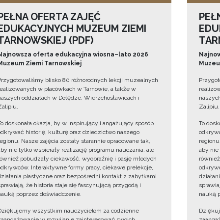
PEŁNA OFERTA ZAJĘĆ
PEŁ
EDUKACYJNYCH MUZEUM ZIEMI
EDU
TARNOWSKIEJ (PDF)
TAR
Najnowsza oferta edukacyjna wiosna–lato 2026
Najnow
Muzeum Ziemi Tarnowskiej
Muzeum
Przygotowaliśmy blisko 80 różnorodnych lekcji muzealnych
Przygot
realizowanych w placówkach w Tarnowie, a także w
realizo
naszych oddziałach w Dołędze, Wierzchosławicach i
naszych
Zalipiu.
Zalipiu.
To doskonała okazja, by w inspirujący i angażujący sposób
To dosk
odkrywać historię, kulturę oraz dziedzictwo naszego
odkrywa
regionu. Nasze zajęcia zostały starannie opracowane tak,
regionu
aby nie tylko wspierały realizację programu nauczania, ale
aby nie
również pobudzały ciekawość, wyobraźnię i pasję młodych
również
odkrywców. Interaktywne formy pracy, ciekawe prelekcje,
odkrywc
działania plastyczne oraz bezpośredni kontakt z zabytkami
działan
sprawiają, że historia staje się fascynującą przygodą i
sprawiaj
nauką poprzez doświadczenie.
nauką p
Dziękujemy wszystkim nauczycielom za codzienne
Dzięku
zaangażowanie w rozwijanie zainteresowań swoich
zaangaż