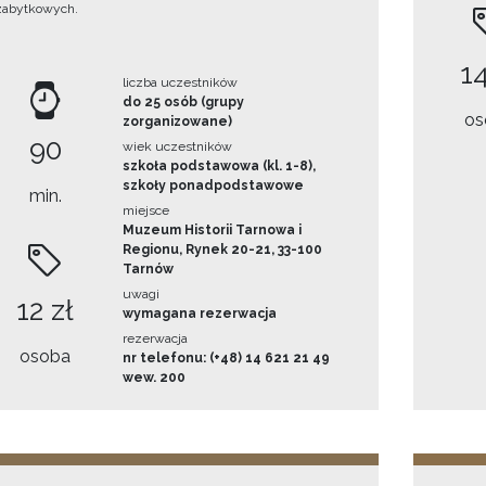
zabytkowych.
14
liczba uczestników
do 25 osób (grupy
os
zorganizowane)
90
wiek uczestników
szkoła podstawowa (kl. 1-8),
szkoły ponadpodstawowe
min.
miejsce
Muzeum Historii Tarnowa i
Regionu, Rynek 20-21, 33-100
Tarnów
uwagi
12 zł
wymagana rezerwacja
rezerwacja
osoba
nr telefonu: (+48) 14 621 21 49
wew. 200