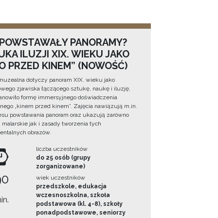
 POWSTAWAŁY PANORAMY?
KA ILUZJI XIX. WIEKU JAKO
NO PRZED KINEM” (NOWOŚĆ)
muzealna dotyczy panoram XIX. wieku jako
wego zjawiska łączącego sztukę, naukę i iluzję,
tanowiło formę immersyjnego doświadczenia
ego „kinem przed kinem”. Zajęcia nawiązują m.in.
esu powstawania panoram oraz ukazują zarówno
i malarskie jak i zasady tworzenia tych
ntalnych obrazów.
liczba uczestników
do 25 osób (grupy
zorganizowane)
90
wiek uczestników
przedszkole, edukacja
wczesnoszkolna, szkoła
in.
podstawowa (kl. 4-8), szkoły
ponadpodstawowe, seniorzy