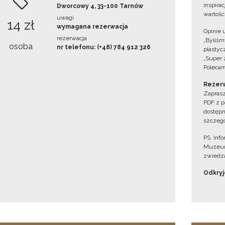
inspira
Dworcowy 4, 33-100 Tarnów
wartośc
uwagi
14 zł
wymagana rezerwacja
Opinie 
rezerwacja
„Byliśmy
osoba
nr telefonu: (+48) 784 912 326
plastyc
„Super 
Polecam
Rezerw
Zaprasz
PDF z p
dostępn
szczegó
PS. Inf
Muzeum
zwiedza
Odkryjc