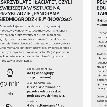
„SKRZYDLATE I ŁACIATE”, CZYLI
PEŁ
ZWIERZĘTA W SZTUCE NA
EDU
PRZYKŁADZIE „PANORAMY
TAR
SIEDMIOGRODZKIEJ” (NOWOŚĆ)
Najnow
Muzeum
Zwierzęta to jeden z najstarszych i najczęściej
przygotowywanych w sztuce motywów. Występują
Przygot
symbolicznie jako towarzysze ludzi, magicznie,
realizo
egzotycznie, podczas bitew, polowań, nieodłącznie z
naszych
przyrodą. Sama obecność zwierząt w sztuce wynika z
Zalipiu.
fundamentalnej potrzeby człowieka, by określić relację
między sobą a światem innych istot. Część plastyczna
To dosk
będzie poświęcona malowaniu odlewów gipsowych
odkrywa
przedstawiających konia.
regionu
aby nie
liczba uczestników
również
do 25 osób (grupy
odkrywc
zorganizowane)
działan
90 min
wiek uczestników
sprawiaj
Oferta skierowana do
nauką p
przedszkoli oraz szkół
min.
podstawowych klasy 1-4.
Dzięku
zaangaż
miejsce
uczniów
Galeria „Panorama” Plac