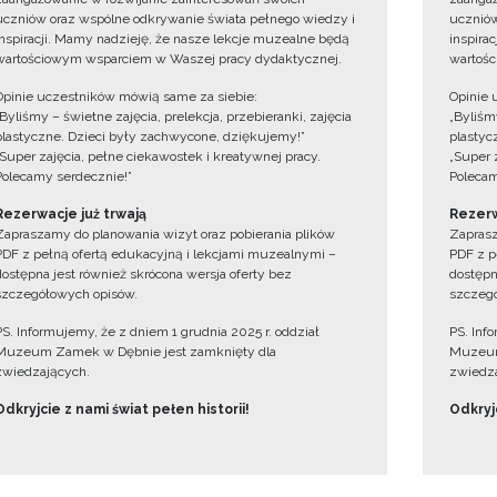
uczniów oraz wspólne odkrywanie świata pełnego wiedzy i
uczniów
inspiracji. Mamy nadzieję, że nasze lekcje muzealne będą
inspira
wartościowym wsparciem w Waszej pracy dydaktycznej.
wartośc
Opinie uczestników mówią same za siebie:
Opinie 
„Byliśmy – świetne zajęcia, prelekcja, przebieranki, zajęcia
„Byliśmy
plastyczne. Dzieci były zachwycone, dziękujemy!”
plastyc
„Super zajęcia, pełne ciekawostek i kreatywnej pracy.
„Super 
Polecamy serdecznie!”
Polecam
Rezerwacje już trwają
Rezerw
Zapraszamy do planowania wizyt oraz pobierania plików
Zaprasz
PDF z pełną ofertą edukacyjną i lekcjami muzealnymi –
PDF z p
dostępna jest również skrócona wersja oferty bez
dostępn
szczegółowych opisów.
szczegó
PS. Informujemy, że z dniem 1 grudnia 2025 r. oddział
PS. Inf
Muzeum Zamek w Dębnie jest zamknięty dla
Muzeum
zwiedzających.
zwiedza
Odkryjcie z nami świat pełen historii!
Odkryjc