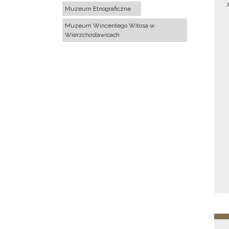
Muzeum Etnograficzne
Muzeum Wincentego Witosa w
Wierzchosławicach