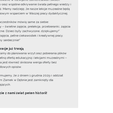
 oraz wspólne odkrywanie świata pełnego wiedzy i
cji. Mamy nadzieję, że nasze lekcje muzealne będą
iowym wsparciem w Waszej pracy dydaktycznej.
uczestników mówią same za siebie:
 – świetne zajęcia, prelekcja, przebieranki, zajęcia
zne. Dzieci były zachwycone, dziękujemy!”
zajęcia, pełne ciekawostek i kreatywnej pracy.
y serdecznie!”
acje już trwają
amy do planowania wizyt oraz pobierania plików
ełną ofertą edukacyjną i lekcjami muzealnymi –
a jest również skrócona wersja oferty bez
łowych opisów.
ormujemy, że z dniem 1 grudnia 2025 r. oddział
 Zamek w Dębnie jest zamknięty dla
jących.
ie z nami świat pełen historii!