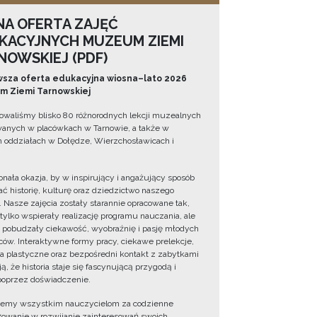
NA OFERTA ZAJĘĆ
KACYJNYCH MUZEUM ZIEMI
NOWSKIEJ (PDF)
sza oferta edukacyjna wiosna–lato 2026
 Ziemi Tarnowskiej
owaliśmy blisko 80 różnorodnych lekcji muzealnych
wanych w placówkach w Tarnowie, a także w
 oddziałach w Dołędze, Wierzchosławicach i
onała okazja, by w inspirujący i angażujący sposób
ć historię, kulturę oraz dziedzictwo naszego
. Nasze zajęcia zostały starannie opracowane tak,
 tylko wspierały realizację programu nauczania, ale
 pobudzały ciekawość, wyobraźnię i pasję młodych
ów. Interaktywne formy pracy, ciekawe prelekcje,
ia plastyczne oraz bezpośredni kontakt z zabytkami
ą, że historia staje się fascynującą przygodą i
oprzez doświadczenie.
jemy wszystkim nauczycielom za codzienne
owanie w rozwijanie zainteresowań swoich