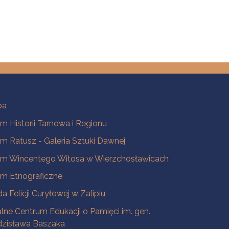
ba
 Historii Tarnowa i Regionu
 Ratusz - Galeria Sztuki Dawnej
m Wincentego Witosa w Wierzchosławicach
m Etnograficzne
a Felicji Curyłowej w Zalipiu
lne Centrum Edukacji o Pamięci im. gen.
dzisława Baszaka