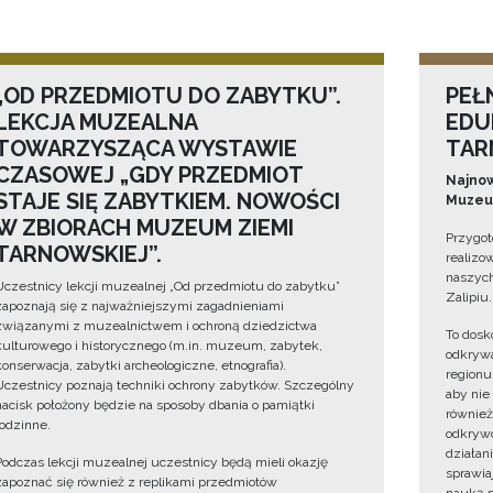
„OD PRZEDMIOTU DO ZABYTKU”.
PEŁ
LEKCJA MUZEALNA
EDU
TOWARZYSZĄCA WYSTAWIE
TAR
CZASOWEJ „GDY PRZEDMIOT
Najnow
STAJE SIĘ ZABYTKIEM. NOWOŚCI
Muzeum
W ZBIORACH MUZEUM ZIEMI
Przygot
TARNOWSKIEJ”.
realizo
naszych
Uczestnicy lekcji muzealnej „Od przedmiotu do zabytku”
Zalipiu.
zapoznają się z najważniejszymi zagadnieniami
związanymi z muzealnictwem i ochroną dziedzictwa
To dosk
kulturowego i historycznego (m.in. muzeum, zabytek,
odkrywa
konserwacja, zabytki archeologiczne, etnografia).
regionu
Uczestnicy poznają techniki ochrony zabytków. Szczególny
aby nie
nacisk położony będzie na sposoby dbania o pamiątki
również
rodzinne.
odkrywc
działan
Podczas lekcji muzealnej uczestnicy będą mieli okazję
sprawiaj
zapoznać się również z replikami przedmiotów