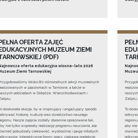
PEŁNA OFERTA ZAJĘĆ
PEŁ
EDUKACYJNYCH MUZEUM ZIEMI
EDU
TARNOWSKIEJ (PDF)
TAR
Najnowsza oferta edukacyjna wiosna–lato 2026
Najnow
Muzeum Ziemi Tarnowskiej
Muzeum
Przygotowaliśmy blisko 80 różnorodnych lekcji muzealnych
Przygot
realizowanych w placówkach w Tarnowie, a także w
realizo
naszych oddziałach w Dołędze, Wierzchosławicach i
naszych
Zalipiu.
Zalipiu.
To doskonała okazja, by w inspirujący i angażujący sposób
To dosk
odkrywać historię, kulturę oraz dziedzictwo naszego
odkrywa
regionu. Nasze zajęcia zostały starannie opracowane tak,
regionu
aby nie tylko wspierały realizację programu nauczania, ale
aby nie
również pobudzały ciekawość, wyobraźnię i pasję młodych
również
odkrywców. Interaktywne formy pracy, ciekawe prelekcje,
odkrywc