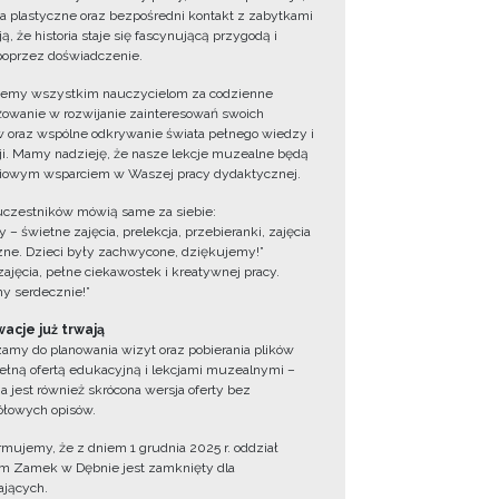
ia plastyczne oraz bezpośredni kontakt z zabytkami
ą, że historia staje się fascynującą przygodą i
oprzez doświadczenie.
jemy wszystkim nauczycielom za codzienne
owanie w rozwijanie zainteresowań swoich
 oraz wspólne odkrywanie świata pełnego wiedzy i
cji. Mamy nadzieję, że nasze lekcje muzealne będą
iowym wsparciem w Waszej pracy dydaktycznej.
uczestników mówią same za siebie:
 – świetne zajęcia, prelekcja, przebieranki, zajęcia
zne. Dzieci były zachwycone, dziękujemy!”
zajęcia, pełne ciekawostek i kreatywnej pracy.
y serdecznie!”
acje już trwają
amy do planowania wizyt oraz pobierania plików
ełną ofertą edukacyjną i lekcjami muzealnymi –
a jest również skrócona wersja oferty bez
łowych opisów.
ormujemy, że z dniem 1 grudnia 2025 r. oddział
 Zamek w Dębnie jest zamknięty dla
jących.