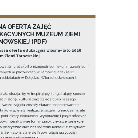
NA OFERTA ZAJĘĆ
KACYJNYCH MUZEUM ZIEMI
NOWSKIEJ (PDF)
sza oferta edukacyjna wiosna–lato 2026
 Ziemi Tarnowskiej
owaliśmy blisko 80 różnorodnych lekcji muzealnych
wanych w placówkach w Tarnowie, a także w
 oddziałach w Dołędze, Wierzchosławicach i
onała okazja, by w inspirujący i angażujący sposób
ć historię, kulturę oraz dziedzictwo naszego
. Nasze zajęcia zostały starannie opracowane tak,
 tylko wspierały realizację programu nauczania, ale
 pobudzały ciekawość, wyobraźnię i pasję młodych
ów. Interaktywne formy pracy, ciekawe prelekcje,
ia plastyczne oraz bezpośredni kontakt z zabytkami
ą, że historia staje się fascynującą przygodą i