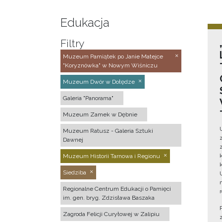
Edukacja
Filtry
Muzeum Pamiątek po Janie Matejce
"Koryznówka" w Nowym Wiśniczu
Muzeum Dwór w Dołędze
Galeria "Panorama"
Muzeum Zamek w Dębnie
Muzeum Ratusz - Galeria Sztuki
Dawnej
Muzeum Historii Tarnowa i Regionu
Siedziba
Regionalne Centrum Edukacji o Pamięci
im. gen. bryg. Zdzisława Baszaka
Zagroda Felicji Curyłowej w Zalipiu