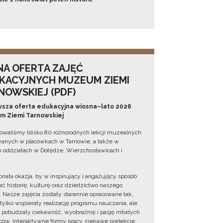
NA OFERTA ZAJĘĆ
KACYJNYCH MUZEUM ZIEMI
NOWSKIEJ (PDF)
sza oferta edukacyjna wiosna–lato 2026
 Ziemi Tarnowskiej
owaliśmy blisko 80 różnorodnych lekcji muzealnych
wanych w placówkach w Tarnowie, a także w
 oddziałach w Dołędze, Wierzchosławicach i
onała okazja, by w inspirujący i angażujący sposób
ć historię, kulturę oraz dziedzictwo naszego
. Nasze zajęcia zostały starannie opracowane tak,
 tylko wspierały realizację programu nauczania, ale
 pobudzały ciekawość, wyobraźnię i pasję młodych
ów. Interaktywne formy pracy, ciekawe prelekcje,