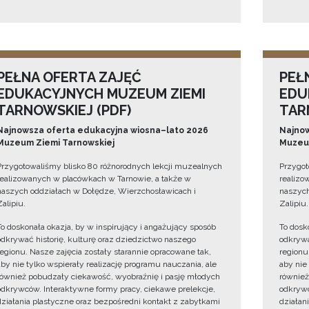
PEŁNA OFERTA ZAJĘĆ
PEŁ
EDUKACYJNYCH MUZEUM ZIEMI
EDU
TARNOWSKIEJ (PDF)
TAR
Najnowsza oferta edukacyjna wiosna–lato 2026
Najnow
Muzeum Ziemi Tarnowskiej
Muzeum
Przygotowaliśmy blisko 80 różnorodnych lekcji muzealnych
Przygot
realizowanych w placówkach w Tarnowie, a także w
realizo
naszych oddziałach w Dołędze, Wierzchosławicach i
naszych
Zalipiu.
Zalipiu.
To doskonała okazja, by w inspirujący i angażujący sposób
To dosk
odkrywać historię, kulturę oraz dziedzictwo naszego
odkrywa
regionu. Nasze zajęcia zostały starannie opracowane tak,
regionu
aby nie tylko wspierały realizację programu nauczania, ale
aby nie
również pobudzały ciekawość, wyobraźnię i pasję młodych
również
odkrywców. Interaktywne formy pracy, ciekawe prelekcje,
odkrywc
działania plastyczne oraz bezpośredni kontakt z zabytkami
działan