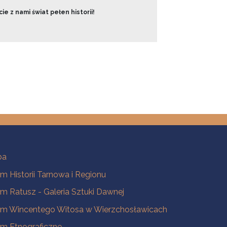
ie z nami świat pełen historii!
ba
 Historii Tarnowa i Regionu
 Ratusz - Galeria Sztuki Dawnej
m Wincentego Witosa w Wierzchosławicach
m Etnograficzne