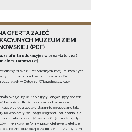
NA OFERTA ZAJĘĆ
KACYJNYCH MUZEUM ZIEMI
NOWSKIEJ (PDF)
sza oferta edukacyjna wiosna–lato 2026
 Ziemi Tarnowskiej
owaliśmy blisko 80 różnorodnych lekcji muzealnych
wanych w placówkach w Tarnowie, a także w
 oddziałach w Dołędze, Wierzchosławicach i
onała okazja, by w inspirujący i angażujący sposób
ć historię, kulturę oraz dziedzictwo naszego
. Nasze zajęcia zostały starannie opracowane tak,
 tylko wspierały realizację programu nauczania, ale
 pobudzały ciekawość, wyobraźnię i pasję młodych
ów. Interaktywne formy pracy, ciekawe prelekcje,
ia plastyczne oraz bezpośredni kontakt z zabytkami