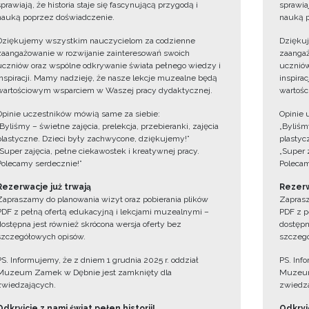
sprawiają, że historia staje się fascynującą przygodą i
sprawiaj
nauką poprzez doświadczenie.
nauką p
Dziękujemy wszystkim nauczycielom za codzienne
Dzięku
zaangażowanie w rozwijanie zainteresowań swoich
zaangaż
uczniów oraz wspólne odkrywanie świata pełnego wiedzy i
uczniów
inspiracji. Mamy nadzieję, że nasze lekcje muzealne będą
inspira
wartościowym wsparciem w Waszej pracy dydaktycznej.
wartośc
Opinie uczestników mówią same za siebie:
Opinie 
„Byliśmy – świetne zajęcia, prelekcja, przebieranki, zajęcia
„Byliśmy
plastyczne. Dzieci były zachwycone, dziękujemy!”
plastyc
„Super zajęcia, pełne ciekawostek i kreatywnej pracy.
„Super 
Polecamy serdecznie!”
Polecam
Rezerwacje już trwają
Rezerw
Zapraszamy do planowania wizyt oraz pobierania plików
Zaprasz
PDF z pełną ofertą edukacyjną i lekcjami muzealnymi –
PDF z p
dostępna jest również skrócona wersja oferty bez
dostępn
szczegółowych opisów.
szczegó
PS. Informujemy, że z dniem 1 grudnia 2025 r. oddział
PS. Inf
Muzeum Zamek w Dębnie jest zamknięty dla
Muzeum
zwiedzających.
zwiedza
Odkryjcie z nami świat pełen historii!
Odkryjc