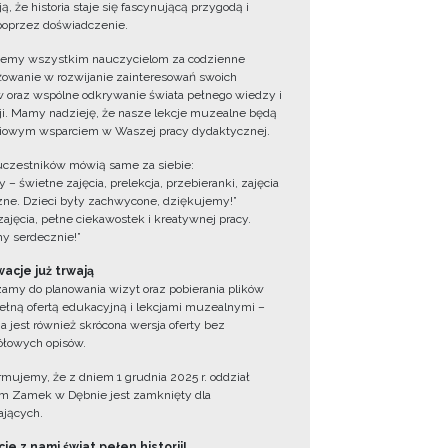
ą, że historia staje się fascynującą przygodą i
oprzez doświadczenie.
jemy wszystkim nauczycielom za codzienne
owanie w rozwijanie zainteresowań swoich
 oraz wspólne odkrywanie świata pełnego wiedzy i
cji. Mamy nadzieję, że nasze lekcje muzealne będą
iowym wsparciem w Waszej pracy dydaktycznej.
uczestników mówią same za siebie:
 – świetne zajęcia, prelekcja, przebieranki, zajęcia
zne. Dzieci były zachwycone, dziękujemy!”
zajęcia, pełne ciekawostek i kreatywnej pracy.
y serdecznie!”
acje już trwają
amy do planowania wizyt oraz pobierania plików
ełną ofertą edukacyjną i lekcjami muzealnymi –
a jest również skrócona wersja oferty bez
łowych opisów.
ormujemy, że z dniem 1 grudnia 2025 r. oddział
 Zamek w Dębnie jest zamknięty dla
jących.
ie z nami świat pełen historii!