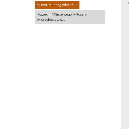
Muzeum Etnograficzne
Muzeum Wincentego Witosa w
Wierzchosławicach