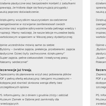
działania plastyczne oraz bezpośredni kontakt z zabytkami
działan
sprawiają, że historia staje się fascynującą przygodą i
sprawiaj
nauką poprzez doświadczenie.
nauką p
Dziękujemy wszystkim nauczycielom za codzienne
Dzięku
zaangażowanie w rozwijanie zainteresowań swoich
zaangaż
uczniów oraz wspólne odkrywanie świata pełnego wiedzy i
uczniów
inspiracji. Mamy nadzieję, że nasze lekcje muzealne będą
inspira
wartościowym wsparciem w Waszej pracy dydaktycznej.
wartośc
Opinie uczestników mówią same za siebie:
Opinie 
„Byliśmy – świetne zajęcia, prelekcja, przebieranki, zajęcia
„Byliśmy
plastyczne. Dzieci były zachwycone, dziękujemy!”
plastyc
„Super zajęcia, pełne ciekawostek i kreatywnej pracy.
„Super 
Polecamy serdecznie!”
Polecam
Rezerwacje już trwają
Rezerw
Zapraszamy do planowania wizyt oraz pobierania plików
Zaprasz
PDF z pełną ofertą edukacyjną i lekcjami muzealnymi –
PDF z p
dostępna jest również skrócona wersja oferty bez
dostępn
szczegółowych opisów.
szczegó
PS. Informujemy, że z dniem 1 grudnia 2025 r. oddział
PS. Inf
Muzeum Zamek w Dębnie jest zamknięty dla
Muzeum
zwiedzających.
zwiedza