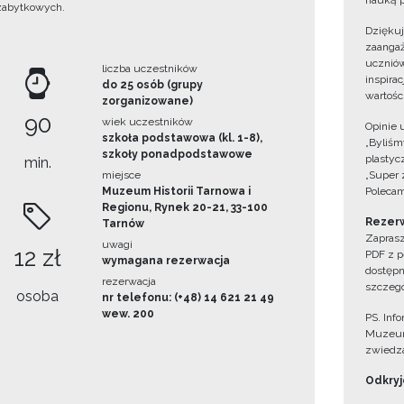
nauką p
zabytkowych.
Dzięku
zaangaż
uczniów
liczba uczestników
inspira
do 25 osób (grupy
wartośc
zorganizowane)
90
wiek uczestników
Opinie 
szkoła podstawowa (kl. 1-8),
„Byliśmy
szkoły ponadpodstawowe
plastyc
min.
miejsce
„Super 
Muzeum Historii Tarnowa i
Polecam
Regionu, Rynek 20-21, 33-100
Rezerw
Tarnów
Zaprasz
uwagi
12 zł
PDF z p
wymagana rezerwacja
dostępn
rezerwacja
szczegó
osoba
nr telefonu: (+48) 14 621 21 49
wew. 200
PS. Inf
Muzeum
zwiedza
Odkryjc