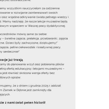
oprzez doświadczenie.
jemy wszystkim nauczycielom za codzienne
owanie w rozwijanie zainteresowań swoich
 oraz wspólne odkrywanie świata pełnego wiedzy i
cji. Mamy nadzieję, że nasze lekcje muzealne będą
iowym wsparciem w Waszej pracy dydaktycznej.
uczestników mówią same za siebie:
 – świetne zajęcia, prelekcja, przebieranki, zajęcia
zne. Dzieci były zachwycone, dziękujemy!”
zajęcia, pełne ciekawostek i kreatywnej pracy.
y serdecznie!”
acje już trwają
amy do planowania wizyt oraz pobierania plików
ełną ofertą edukacyjną i lekcjami muzealnymi –
a jest również skrócona wersja oferty bez
łowych opisów.
ormujemy, że z dniem 1 grudnia 2025 r. oddział
 Zamek w Dębnie jest zamknięty dla
jących.
ie z nami świat pełen historii!