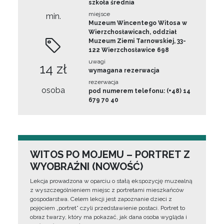
szkoła średnia
miejsce
min.
Muzeum Wincentego Witosa w
Wierzchosławicach, oddział
Muzeum Ziemi Tarnowskiej, 33-
122 Wierzchosławice 698
uwagi
14 zł
wymagana rezerwacja
rezerwacja
osoba
pod numerem telefonu: (+48) 14
679 70 40
WITOS PO MOJEMU – PORTRET Z
WYOBRAŹNI (NOWOŚĆ)
Lekcja prowadzona w oparciu o stałą ekspozycję muzealną
z wyszczególnieniem miejsc z portretami mieszkańców
gospodarstwa. Celem lekcji jest zapoznanie dzieci z
pojęciem „portret” czyli przedstawienie postaci. Portret to
obraz twarzy, który ma pokazać, jak dana osoba wygląda i