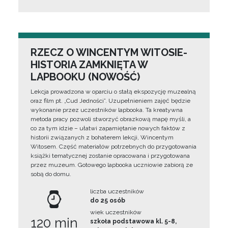
RZECZ O WINCENTYM WITOSIE-
HISTORIA ZAMKNIĘTA W
LAPBOOKU (NOWOŚĆ)
Lekcja prowadzona w oparciu o stałą ekspozycję muzealną
oraz film pt. „Cud Jedności”. Uzupełnieniem zajęć będzie
wykonanie przez uczestników lapbooka. Ta kreatywna
metoda pracy pozwoli stworzyć obrazkową mapę myśli, a
co za tym idzie – ułatwi zapamiętanie nowych faktów z
historii związanych z bohaterem lekcji, Wincentym
Witosem. Część materiałów potrzebnych do przygotowania
książki tematycznej zostanie opracowana i przygotowana
przez muzeum. Gotowego lapbooka uczniowie zabiorą ze
sobą do domu.
liczba uczestników
do 25 osób
wiek uczestników
120 min
szkoła podstawowa kl. 5-8,