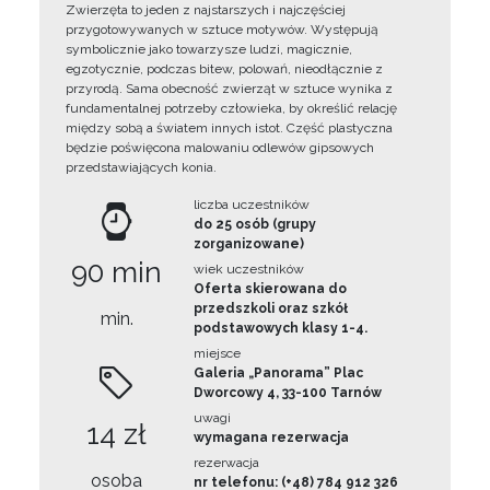
Zwierzęta to jeden z najstarszych i najczęściej
przygotowywanych w sztuce motywów. Występują
symbolicznie jako towarzysze ludzi, magicznie,
egzotycznie, podczas bitew, polowań, nieodłącznie z
przyrodą. Sama obecność zwierząt w sztuce wynika z
fundamentalnej potrzeby człowieka, by określić relację
między sobą a światem innych istot. Część plastyczna
będzie poświęcona malowaniu odlewów gipsowych
przedstawiających konia.
liczba uczestników
do 25 osób (grupy
zorganizowane)
90 min
wiek uczestników
Oferta skierowana do
przedszkoli oraz szkół
min.
podstawowych klasy 1-4.
miejsce
Galeria „Panorama” Plac
Dworcowy 4, 33-100 Tarnów
uwagi
14 zł
wymagana rezerwacja
rezerwacja
osoba
nr telefonu: (+48) 784 912 326