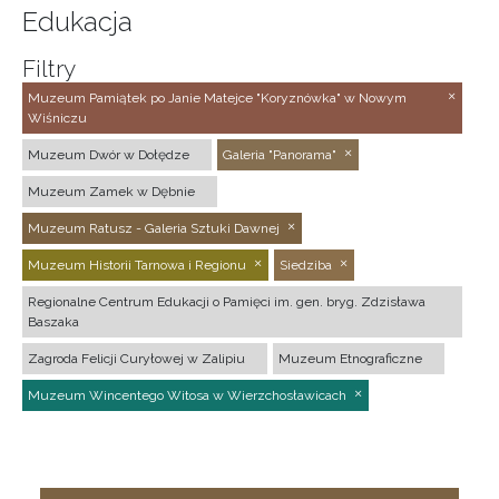
Edukacja
Filtry
Muzeum Pamiątek po Janie Matejce "Koryznówka" w Nowym
Wiśniczu
Muzeum Dwór w Dołędze
Galeria "Panorama"
Muzeum Zamek w Dębnie
Muzeum Ratusz - Galeria Sztuki Dawnej
Muzeum Historii Tarnowa i Regionu
Siedziba
Regionalne Centrum Edukacji o Pamięci im. gen. bryg. Zdzisława
Baszaka
Zagroda Felicji Curyłowej w Zalipiu
Muzeum Etnograficzne
Muzeum Wincentego Witosa w Wierzchosławicach