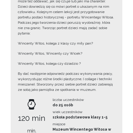
może też oddawać, jak się czuje lub jaki ma charakter.
Dzieci dowiedzą się co mówi portret o ukazanym na nim
człowieku. Kolejnym celem lekcji jest przygotowanie
portretu postaci historycznej - portretu Wincentego Witosa.
Podczas jego tworzenia dzieci poruszą wyobraźnię, która
nie zna granic. Tworząc portret dzieci mają zadać sobie
pytania:
Wincenty Witos, kolega z klasy czy miły pan?
Wincenty Witos, Wincenty czy Wicek?
Wincenty Witos, kolega czy dziadzio ?
By dać następnie odpowiedz podczas wykonywania pracy,
wykorzystując różne środki plastyczne, ( collage i techniki
mieszane). Stworzony przez siebie portret dzieci zabierają
ze sobą jako pamiątka ze spotkania w muzeum.
liczba uczestników
do 25 osób
wiek uczestników
120 min
szkoła podstawowa klasy 1-5
miejsce
Muzeum Wincentego Witosa w
min.