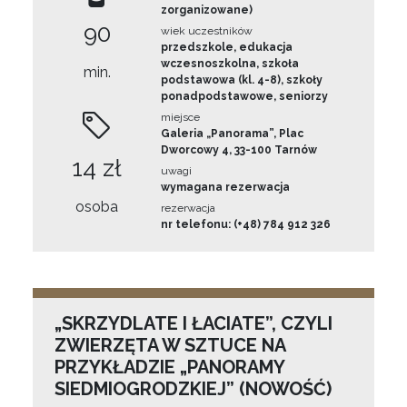
zorganizowane)
90
wiek uczestników
przedszkole, edukacja
wczesnoszkolna, szkoła
min.
podstawowa (kl. 4-8), szkoły
ponadpodstawowe, seniorzy
miejsce
Galeria „Panorama”, Plac
Dworcowy 4, 33-100 Tarnów
14 zł
uwagi
wymagana rezerwacja
osoba
rezerwacja
nr telefonu: (+48) 784 912 326
„SKRZYDLATE I ŁACIATE”, CZYLI
ZWIERZĘTA W SZTUCE NA
PRZYKŁADZIE „PANORAMY
SIEDMIOGRODZKIEJ” (NOWOŚĆ)