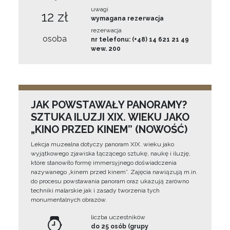
uwagi
12 zł
wymagana rezerwacja
rezerwacja
osoba
nr telefonu: (+48) 14 621 21 49
wew. 200
JAK POWSTAWAŁY PANORAMY?
SZTUKA ILUZJI XIX. WIEKU JAKO
„KINO PRZED KINEM” (NOWOŚĆ)
Lekcja muzealna dotyczy panoram XIX. wieku jako
wyjątkowego zjawiska łączącego sztukę, naukę i iluzję,
które stanowiło formę immersyjnego doświadczenia
nazywanego „kinem przed kinem”. Zajęcia nawiązują m.in.
do procesu powstawania panoram oraz ukazują zarówno
techniki malarskie jak i zasady tworzenia tych
monumentalnych obrazów.
liczba uczestników
do 25 osób (grupy