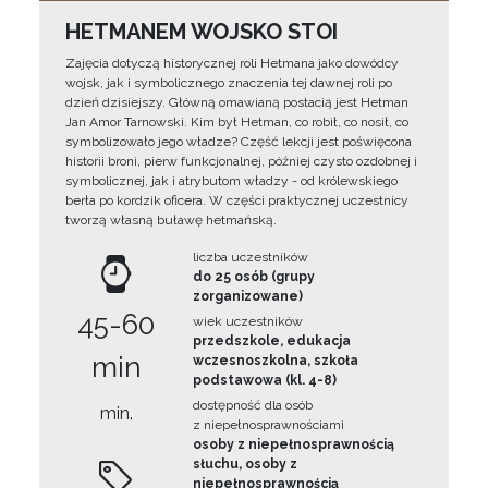
HETMANEM WOJSKO STOI
Zajęcia dotyczą historycznej roli Hetmana jako dowódcy
wojsk, jak i symbolicznego znaczenia tej dawnej roli po
dzień dzisiejszy. Główną omawianą postacią jest Hetman
Jan Amor Tarnowski. Kim był Hetman, co robił, co nosił, co
symbolizowało jego władze? Część lekcji jest poświęcona
historii broni, pierw funkcjonalnej, później czysto ozdobnej i
symbolicznej, jak i atrybutom władzy - od królewskiego
berła po kordzik oficera. W części praktycznej uczestnicy
tworzą własną buławę hetmańską.
liczba uczestników
do 25 osób (grupy
zorganizowane)
45-60
wiek uczestników
przedszkole, edukacja
min
wczesnoszkolna, szkoła
podstawowa (kl. 4-8)
dostępność dla osób
min.
z niepełnosprawnościami
osoby z niepełnosprawnością
słuchu, osoby z
niepełnosprawnością