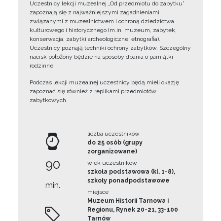
Uczestnicy lekcji muzealnej „Od przedmiotu do zabytku”
zapoznają się z najważniejszymi zagadnieniami
związanymi z muzealnictwem i ochroną dziedzictwa
kulturowego i historycznego (m.in. muzeum, zabytek,
konserwacja, zabytki archeologiczne, etnografia).
Uczestnicy poznają techniki ochrony zabytków. Szczególny
nacisk położony będzie na sposoby dbania o pamiątki
rodzinne.
Podczas lekcji muzealnej uczestnicy będą mieli okazję
zapoznać się również z replikami przedmiotów
zabytkowych.
liczba uczestników
do 25 osób (grupy
zorganizowane)
90
wiek uczestników
szkoła podstawowa (kl. 1-8),
szkoły ponadpodstawowe
min.
miejsce
Muzeum Historii Tarnowa i
Regionu, Rynek 20-21, 33-100
Tarnów