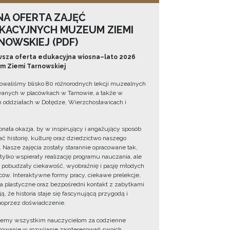
NA OFERTA ZAJĘĆ
KACYJNYCH MUZEUM ZIEMI
NOWSKIEJ (PDF)
sza oferta edukacyjna wiosna–lato 2026
 Ziemi Tarnowskiej
owaliśmy blisko 80 różnorodnych lekcji muzealnych
wanych w placówkach w Tarnowie, a także w
 oddziałach w Dołędze, Wierzchosławicach i
onała okazja, by w inspirujący i angażujący sposób
ć historię, kulturę oraz dziedzictwo naszego
. Nasze zajęcia zostały starannie opracowane tak,
 tylko wspierały realizację programu nauczania, ale
 pobudzały ciekawość, wyobraźnię i pasję młodych
ów. Interaktywne formy pracy, ciekawe prelekcje,
ia plastyczne oraz bezpośredni kontakt z zabytkami
ą, że historia staje się fascynującą przygodą i
oprzez doświadczenie.
jemy wszystkim nauczycielom za codzienne
owanie w rozwijanie zainteresowań swoich