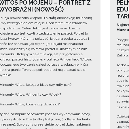
WITOS PO MOJEMU – PORTRET Z
PEŁ
WYOBRAŹNI (NOWOŚĆ)
EDU
TAR
Lekcja prowadzona w oparciu o stałą ekspozycję muzealną
z wyszczególnieniem miejsc z portretami mieszkańców
Najnow
gospodarstwa. Celem lekcji jest zapoznanie dzieci z
Muzeum
pojęciem „portret” czyli przedstawienie postaci. Portret to
obraz twarzy, który ma pokazać, jak dana osoba wygląda i
Przygot
może też oddawać, jak się czuje lub jaki ma charakter.
realizo
Dzieci dowiedzą się co mówi portret o ukazanym na nim
naszych
człowieku. Kolejnym celem lekcji jest przygotowanie
Zalipiu.
portretu postaci historycznej - portretu Wincentego Witosa.
Podczas jego tworzenia dzieci poruszą wyobraźnię, która
To dosk
nie zna granic. Tworząc portret dzieci mają zadać sobie
odkrywa
pytania:
regionu
aby nie
Wincenty Witos, kolega z klasy czy miły pan?
również
odkrywc
Wincenty Witos, Wincenty czy Wicek?
działan
sprawiaj
Wincenty Witos, kolega czy dziadzio ?
nauką p
By dać następnie odpowiedz podczas wykonywania pracy,
Dzięku
wykorzystując różne środki plastyczne, ( collage i techniki
zaangaż
mieszane). Stworzony przez siebie portret dzieci zabierają
uczniów