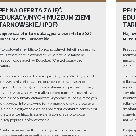
PEŁNA OFERTA ZAJĘĆ
PEŁ
EDUKACYJNYCH MUZEUM ZIEMI
EDU
TARNOWSKIEJ (PDF)
TAR
Najnowsza oferta edukacyjna wiosna–lato 2026
Najnow
Muzeum Ziemi Tarnowskiej
Muzeum
Przygotowaliśmy blisko 80 różnorodnych lekcji muzealnych
Przygot
realizowanych w placówkach w Tarnowie, a także w
realizo
naszych oddziałach w Dołędze, Wierzchosławicach i
naszych
Zalipiu.
Zalipiu.
To doskonała okazja, by w inspirujący i angażujący sposób
To dosk
odkrywać historię, kulturę oraz dziedzictwo naszego
odkrywa
regionu. Nasze zajęcia zostały starannie opracowane tak,
regionu
aby nie tylko wspierały realizację programu nauczania, ale
aby nie
również pobudzały ciekawość, wyobraźnię i pasję młodych
również
odkrywców. Interaktywne formy pracy, ciekawe prelekcje,
odkrywc
działania plastyczne oraz bezpośredni kontakt z zabytkami
działan
sprawiają, że historia staje się fascynującą przygodą i
sprawiaj
nauką poprzez doświadczenie.
nauką p
Dziękujemy wszystkim nauczycielom za codzienne
Dzięku
zaangażowanie w rozwijanie zainteresowań swoich
zaangaż