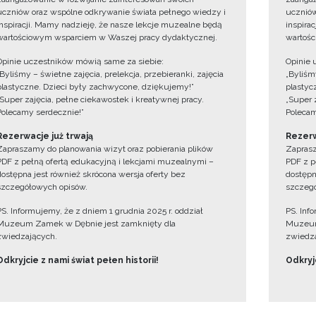
uczniów oraz wspólne odkrywanie świata pełnego wiedzy i
uczniów
inspiracji. Mamy nadzieję, że nasze lekcje muzealne będą
inspira
wartościowym wsparciem w Waszej pracy dydaktycznej.
wartośc
Opinie uczestników mówią same za siebie:
Opinie 
„Byliśmy – świetne zajęcia, prelekcja, przebieranki, zajęcia
„Byliśmy
plastyczne. Dzieci były zachwycone, dziękujemy!”
plastyc
„Super zajęcia, pełne ciekawostek i kreatywnej pracy.
„Super 
Polecamy serdecznie!”
Polecam
Rezerwacje już trwają
Rezerw
Zapraszamy do planowania wizyt oraz pobierania plików
Zaprasz
PDF z pełną ofertą edukacyjną i lekcjami muzealnymi –
PDF z p
dostępna jest również skrócona wersja oferty bez
dostępn
szczegółowych opisów.
szczegó
PS. Informujemy, że z dniem 1 grudnia 2025 r. oddział
PS. Inf
Muzeum Zamek w Dębnie jest zamknięty dla
Muzeum
zwiedzających.
zwiedza
Odkryjcie z nami świat pełen historii!
Odkryjc