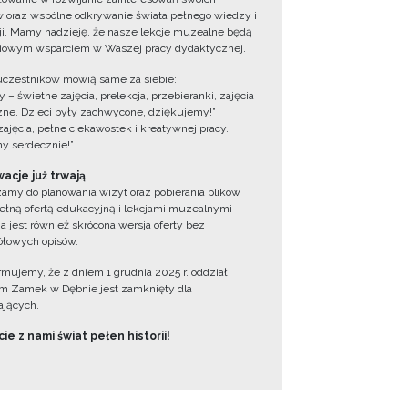
 oraz wspólne odkrywanie świata pełnego wiedzy i
cji. Mamy nadzieję, że nasze lekcje muzealne będą
iowym wsparciem w Waszej pracy dydaktycznej.
uczestników mówią same za siebie:
 – świetne zajęcia, prelekcja, przebieranki, zajęcia
zne. Dzieci były zachwycone, dziękujemy!”
zajęcia, pełne ciekawostek i kreatywnej pracy.
y serdecznie!”
acje już trwają
amy do planowania wizyt oraz pobierania plików
ełną ofertą edukacyjną i lekcjami muzealnymi –
a jest również skrócona wersja oferty bez
łowych opisów.
ormujemy, że z dniem 1 grudnia 2025 r. oddział
 Zamek w Dębnie jest zamknięty dla
jących.
ie z nami świat pełen historii!