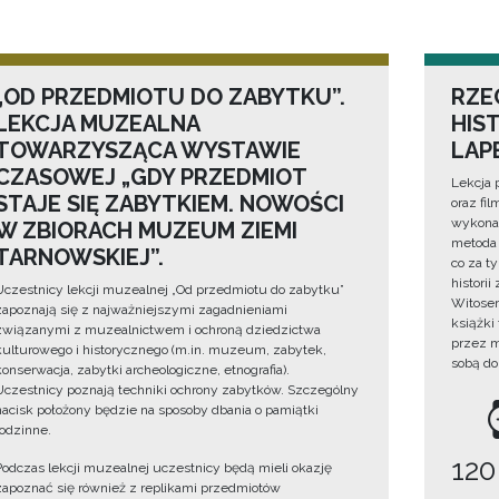
„OD PRZEDMIOTU DO ZABYTKU”.
RZE
LEKCJA MUZEALNA
HIS
TOWARZYSZĄCA WYSTAWIE
LAP
CZASOWEJ „GDY PRZEDMIOT
Lekcja 
STAJE SIĘ ZABYTKIEM. NOWOŚCI
oraz fi
wykonan
W ZBIORACH MUZEUM ZIEMI
metoda 
TARNOWSKIEJ”.
co za t
histori
Uczestnicy lekcji muzealnej „Od przedmiotu do zabytku”
Witosem
zapoznają się z najważniejszymi zagadnieniami
książki
związanymi z muzealnictwem i ochroną dziedzictwa
przez m
kulturowego i historycznego (m.in. muzeum, zabytek,
sobą do
konserwacja, zabytki archeologiczne, etnografia).
Uczestnicy poznają techniki ochrony zabytków. Szczególny
nacisk położony będzie na sposoby dbania o pamiątki
rodzinne.
120
Podczas lekcji muzealnej uczestnicy będą mieli okazję
zapoznać się również z replikami przedmiotów