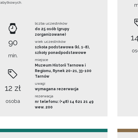
zabytkowych.
m
liczba uczestników
do 25 osób (grupy
zorganizowane)
14
90
wiek uczestników
szkoła podstawowa (kl. 1-8),
os
szkoły ponadpodstawowe
min.
miejsce
Muzeum Historii Tarnowa i
Regionu, Rynek 20-21, 33-100
Tarnów
uwagi
12 zł
wymagana rezerwacja
rezerwacja
osoba
nr telefonu: (+48) 14 621 21 49
wew. 200