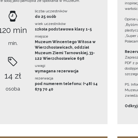
ze sobą jako pamiątka ze spotkania w muzeum.
inspira
wartośc
liczba uczestników
do 25 osób
Opinie 
wiek uczestników
„Byliśmy
120 min
szkoła podstawowa klasy 1-5
plastyc
„Super 
miejsce
Polecam
Muzeum Wincentego Witosa w
min.
Wierzchosławicach, oddział
Rezerw
Muzeum Ziemi Tarnowskiej, 33-
Zaprasz
122 Wierzchosławice 698
PDF z p
uwagi
dostępn
wymagana rezerwacja
14 zł
szczegó
rezerwacja
pod numerem telefonu: (+48) 14
PS. Inf
osoba
679 70 40
Muzeum
zwiedza
Odkryjc