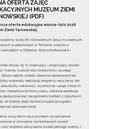
NA OFERTA ZAJĘĆ
KACYJNYCH MUZEUM ZIEMI
NOWSKIEJ (PDF)
sza oferta edukacyjna wiosna–lato 2026
 Ziemi Tarnowskiej
owaliśmy blisko 80 różnorodnych lekcji muzealnych
wanych w placówkach w Tarnowie, a także w
 oddziałach w Dołędze, Wierzchosławicach i
onała okazja, by w inspirujący i angażujący sposób
ć historię, kulturę oraz dziedzictwo naszego
. Nasze zajęcia zostały starannie opracowane tak,
 tylko wspierały realizację programu nauczania, ale
 pobudzały ciekawość, wyobraźnię i pasję młodych
ów. Interaktywne formy pracy, ciekawe prelekcje,
ia plastyczne oraz bezpośredni kontakt z zabytkami
ą, że historia staje się fascynującą przygodą i
oprzez doświadczenie.
jemy wszystkim nauczycielom za codzienne
owanie w rozwijanie zainteresowań swoich
 oraz wspólne odkrywanie świata pełnego wiedzy i