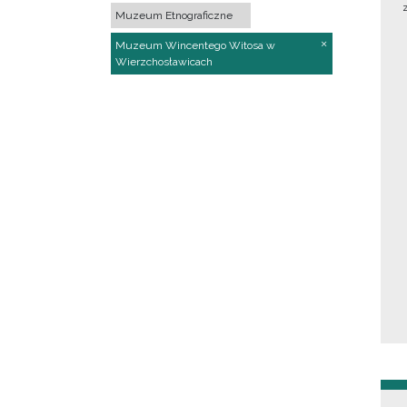
Muzeum Etnograficzne
Muzeum Wincentego Witosa w
Wierzchosławicach