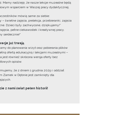
cji. Mamy nadzieję, że nasze lekcje muzealne będą
iowym wsparciem w Waszej pracy dydaktycznej.
uczestników mówią same za siebie:
 – świetne zajęcia, prelekcja, przebieranki, zajęcia
zne. Dzieci były zachwycone, dziękujemy!”
zajęcia, pełne ciekawostek i kreatywnej pracy.
y serdecznie!”
acje już trwają
amy do planowania wizyt oraz pobierania plików
ełną ofertą edukacyjną i lekcjami muzealnymi –
a jest również skrócona wersja oferty bez
łowych opisów.
ormujemy, że z dniem 1 grudnia 2025 r. oddział
 Zamek w Dębnie jest zamknięty dla
jących.
ie z nami świat pełen historii!