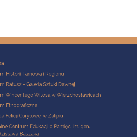
ba
 Historii Tarnowa i Regionu
 Ratusz - Galeria Sztuki Dawnej
m Wincentego Witosa w Wierzchosławicach
m Etnograficzne
a Felicji Curyłowej w Zalipiu
lne Centrum Edukacji o Pamięci im. gen.
dzisława Baszaka