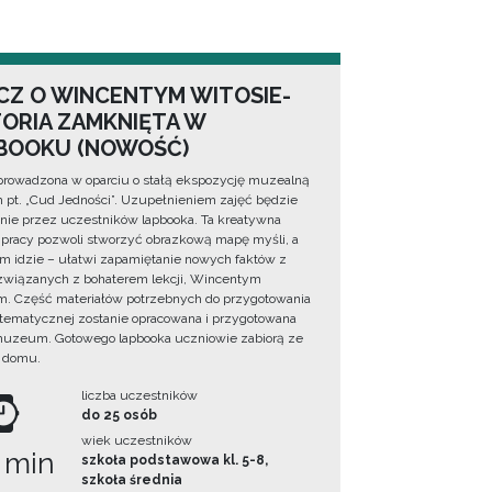
CZ O WINCENTYM WITOSIE-
TORIA ZAMKNIĘTA W
BOOKU (NOWOŚĆ)
prowadzona w oparciu o stałą ekspozycję muzealną
lm pt. „Cud Jedności”. Uzupełnieniem zajęć będzie
ie przez uczestników lapbooka. Ta kreatywna
pracy pozwoli stworzyć obrazkową mapę myśli, a
ym idzie – ułatwi zapamiętanie nowych faktów z
i związanych z bohaterem lekcji, Wincentym
. Część materiałów potrzebnych do przygotowania
 tematycznej zostanie opracowana i przygotowana
uzeum. Gotowego lapbooka uczniowie zabiorą ze
 domu.
liczba uczestników
do 25 osób
wiek uczestników
 min
szkoła podstawowa kl. 5-8,
szkoła średnia