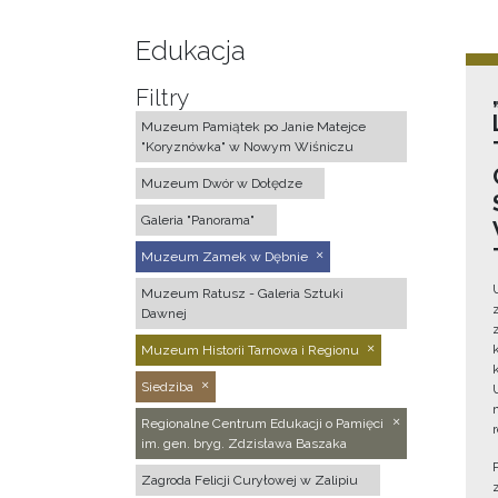
Edukacja
Filtry
Muzeum Pamiątek po Janie Matejce
"Koryznówka" w Nowym Wiśniczu
Muzeum Dwór w Dołędze
Galeria "Panorama"
Muzeum Zamek w Dębnie
Muzeum Ratusz - Galeria Sztuki
Dawnej
Muzeum Historii Tarnowa i Regionu
Siedziba
Regionalne Centrum Edukacji o Pamięci
im. gen. bryg. Zdzisława Baszaka
Zagroda Felicji Curyłowej w Zalipiu