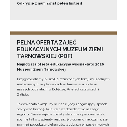
Odkryjcie z nami świat pełen historii!
PEŁNA OFERTA ZAJĘĆ
EDUKACYJNYCH MUZEUM ZIEMI
TARNOWSKIEJ (PDF)
Najnowsza oferta edukacyjna wiosna–lato 2026
Muzeum Ziemi Tarnowskiej
Przygotowaliśmy blisko 80 różnorodnych lekcji muzealnych
realizowanych w placówkach w Tarnowie, a także w
naszych oddziałach w Dołędze, Wierzchosławicach i
Zalipiu.
To doskonała okazja, by w inspirujący i angażujący sposób
odkrywać historię, kulturę oraz dziedzictwo naszego
regionu. Nasze zajęcia zostały starannie opracowane tak,
aby nie tylko wspierały realizację programu nauczania, ale
również pobudzały ciekawość, wyobraźnię i pasję młodych