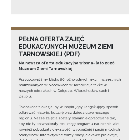
PEŁNA OFERTA ZAJĘĆ
EDUKACYJNYCH MUZEUM ZIEMI
TARNOWSKIEJ (PDF)
Najnowsza oferta edukacyjna wiosna–lato 2026
Muzeum Ziemi Tarnowskiej
Przygotowaliśmy blisko 80 różnorodnych lekcji muzealnych
realizowanych w placówkach w Tarnowie, a także w
naszych oddziałach w Dołędze, Wierzchosławicach i
Zalipiu.
To doskonała okazja, by w inspirujący i angażujący sposób
odkrywać historię, kulturę oraz dziedzictwo naszego
regionu. Nasze zajęcia zostały starannie opracowane tak,
aby nie tylko wspierały realizację programu nauczania, ale
również pobudzały ciekawość, wyobraźnię i pasję młodych
odkrywców. Interaktywne formy pracy, ciekawe prelekcje,