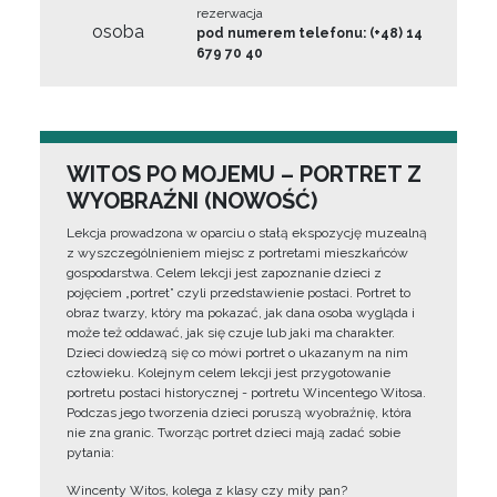
rezerwacja
osoba
pod numerem telefonu: (+48) 14
679 70 40
WITOS PO MOJEMU – PORTRET Z
WYOBRAŹNI (NOWOŚĆ)
Lekcja prowadzona w oparciu o stałą ekspozycję muzealną
z wyszczególnieniem miejsc z portretami mieszkańców
gospodarstwa. Celem lekcji jest zapoznanie dzieci z
pojęciem „portret” czyli przedstawienie postaci. Portret to
obraz twarzy, który ma pokazać, jak dana osoba wygląda i
może też oddawać, jak się czuje lub jaki ma charakter.
Dzieci dowiedzą się co mówi portret o ukazanym na nim
człowieku. Kolejnym celem lekcji jest przygotowanie
portretu postaci historycznej - portretu Wincentego Witosa.
Podczas jego tworzenia dzieci poruszą wyobraźnię, która
nie zna granic. Tworząc portret dzieci mają zadać sobie
pytania:
Wincenty Witos, kolega z klasy czy miły pan?