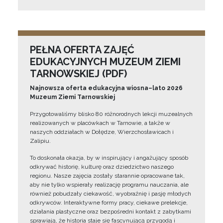
PEŁNA OFERTA ZAJĘĆ
EDUKACYJNYCH MUZEUM ZIEMI
TARNOWSKIEJ (PDF)
Najnowsza oferta edukacyjna wiosna–lato 2026
Muzeum Ziemi Tarnowskiej
Przygotowaliśmy blisko 80 różnorodnych lekcji muzealnych
realizowanych w placówkach w Tarnowie, a także w
naszych oddziałach w Dołędze, Wierzchosławicach i
Zalipiu.
To doskonała okazja, by w inspirujący i angażujący sposób
odkrywać historię, kulturę oraz dziedzictwo naszego
regionu. Nasze zajęcia zostały starannie opracowane tak,
aby nie tylko wspierały realizację programu nauczania, ale
również pobudzały ciekawość, wyobraźnię i pasję młodych
odkrywców. Interaktywne formy pracy, ciekawe prelekcje,
działania plastyczne oraz bezpośredni kontakt z zabytkami
sprawiają, że historia staje się fascynującą przygodą i