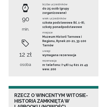
liczba uczestników
do 25 osób (grupy
zorganizowane)
90
wiek uczestników
szkoła podstawowa (kl. 1-8),
szkoły ponadpodstawowe
min.
miejsce
Muzeum Historii Tarnowa i
Regionu, Rynek 20-21, 33-100
Tarnów
uwagi
12 zł
wymagana rezerwacja
rezerwacja
osoba
nr telefonu: (+48) 14 621 21 49
wew. 200
RZECZ O WINCENTYM WITOSIE-
HISTORIA ZAMKNIĘTA W
LAPBOOKU (NOWOŚĆ)