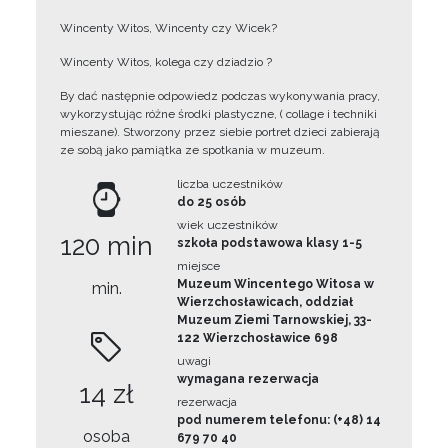
Wincenty Witos, Wincenty czy Wicek?
Wincenty Witos, kolega czy dziadzio ?
By dać następnie odpowiedz podczas wykonywania pracy,
wykorzystując różne środki plastyczne, ( collage i techniki
mieszane). Stworzony przez siebie portret dzieci zabierają
ze sobą jako pamiątka ze spotkania w muzeum.
liczba uczestników
do 25 osób
wiek uczestników
120 min
szkoła podstawowa klasy 1-5
miejsce
Muzeum Wincentego Witosa w
min.
Wierzchosławicach, oddział
Muzeum Ziemi Tarnowskiej, 33-
122 Wierzchosławice 698
uwagi
wymagana rezerwacja
14 zł
rezerwacja
pod numerem telefonu: (+48) 14
osoba
679 70 40