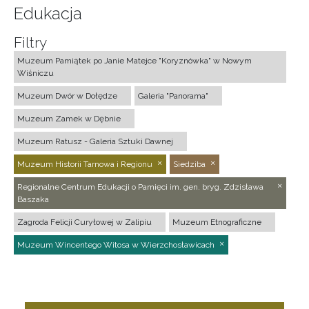
Edukacja
Filtry
Muzeum Pamiątek po Janie Matejce "Koryznówka" w Nowym
Wiśniczu
Muzeum Dwór w Dołędze
Galeria "Panorama"
Muzeum Zamek w Dębnie
Muzeum Ratusz - Galeria Sztuki Dawnej
Muzeum Historii Tarnowa i Regionu
Siedziba
Regionalne Centrum Edukacji o Pamięci im. gen. bryg. Zdzisława
Baszaka
Zagroda Felicji Curyłowej w Zalipiu
Muzeum Etnograficzne
Muzeum Wincentego Witosa w Wierzchosławicach