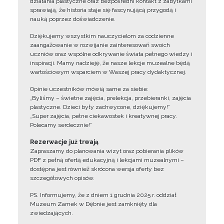
działania plastyczne oraz bezpośredni kontakt z zabytkami
sprawiają, że historia staje się fascynującą przygodą i
nauką poprzez doświadczenie.
Dziękujemy wszystkim nauczycielom za codzienne
zaangażowanie w rozwijanie zainteresowań swoich
uczniów oraz wspólne odkrywanie świata pełnego wiedzy i
inspiracji. Mamy nadzieję, że nasze lekcje muzealne będą
wartościowym wsparciem w Waszej pracy dydaktycznej.
Opinie uczestników mówią same za siebie:
„Byliśmy – świetne zajęcia, prelekcja, przebieranki, zajęcia
plastyczne. Dzieci były zachwycone, dziękujemy!”
„Super zajęcia, pełne ciekawostek i kreatywnej pracy.
Polecamy serdecznie!”
Rezerwacje już trwają
Zapraszamy do planowania wizyt oraz pobierania plików
PDF z pełną ofertą edukacyjną i lekcjami muzealnymi –
dostępna jest również skrócona wersja oferty bez
szczegółowych opisów.
PS. Informujemy, że z dniem 1 grudnia 2025 r. oddział
Muzeum Zamek w Dębnie jest zamknięty dla
zwiedzających.