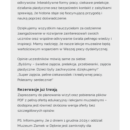
odkrywców. Interaktywne formy pracy, ciekawe prelekcje,
działania plastyczne oraz bezpośredni kontakt z zabytkami
sprawiają, że historia staje się fascynującą przygodą i
nauką poprzez doświadczenie.
Dziękujemy wszystkim nauczycielom za codzienne
zaangażowanie w rozwijanie zainteresowań swoich
uczniów oraz wspólne odkrywanie świata pełnego wiedzy i
inspiracji. Mamy nadzieję, że nasze lekcje muzealne będą
wartościowym wsparciem w Waszej pracy dydaktycznej.
Opinie uczestników mówią same za siebie:
„Byliśmy – świetne zajęcia, prelekcja, przebieranki, zajęcia
plastyczne. Dzieci były zachwycone, dziękujemy!”
„Super zajęcia, pełne ciekawostek i kreatywnej pracy.
Polecamy serdecznie!”
Rezerwacje już trwają
Zapraszamy do planowania wizyt oraz pobierania plików
PDF z pełną ofertą edukacyjną i lekcjami muzealnymi –
dostępna jest również skrócona wersja oferty bez
szczegółowych opisów.
PS. Informujemy, że z dniem 1 grudnia 2025 r. oddział
Muzeum Zamek w Dębnie jest zamknięty dla