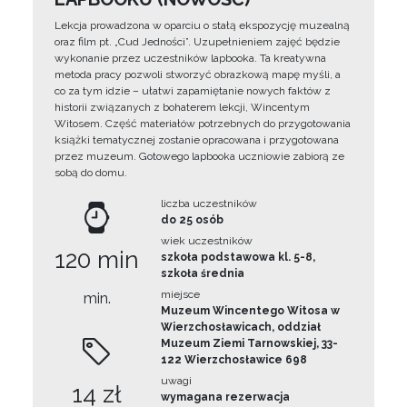
Lekcja prowadzona w oparciu o stałą ekspozycję muzealną
oraz film pt. „Cud Jedności”. Uzupełnieniem zajęć będzie
wykonanie przez uczestników lapbooka. Ta kreatywna
metoda pracy pozwoli stworzyć obrazkową mapę myśli, a
co za tym idzie – ułatwi zapamiętanie nowych faktów z
historii związanych z bohaterem lekcji, Wincentym
Witosem. Część materiałów potrzebnych do przygotowania
książki tematycznej zostanie opracowana i przygotowana
przez muzeum. Gotowego lapbooka uczniowie zabiorą ze
sobą do domu.
liczba uczestników
do 25 osób
wiek uczestników
120 min
szkoła podstawowa kl. 5-8,
szkoła średnia
miejsce
min.
Muzeum Wincentego Witosa w
Wierzchosławicach, oddział
Muzeum Ziemi Tarnowskiej, 33-
122 Wierzchosławice 698
uwagi
14 zł
wymagana rezerwacja