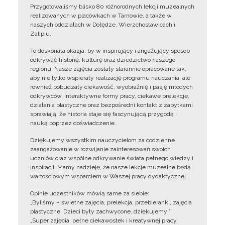
Przygotowaliśmy blisko 80 różnorodnych lekcji muzealnych
realizowanych w placówkach w Tarnowie, a także w
naszych oddziałach w Dołędze, Wierzchosławicach i
Zalipiu.
To doskonała okazja, by w inspirujący i angażujący sposób
odkrywać historię, kulturę oraz dziedzictwo naszego
regionu. Nasze zajęcia zostały starannie opracowane tak,
aby nie tylko wspierały realizację programu nauczania, ale
również pobudzały ciekawość, wyobraźnię i pasję młodych
odkrywców. Interaktywne formy pracy, ciekawe prelekcje,
działania plastyczne oraz bezpośredni kontakt z zabytkami
sprawiają, że historia staje się fascynującą przygodą i
nauką poprzez doświadczenie.
Dziękujemy wszystkim nauczycielom za codzienne
zaangażowanie w rozwijanie zainteresowań swoich
uczniów oraz wspólne odkrywanie świata pełnego wiedzy i
inspiracji. Mamy nadzieję, że nasze lekcje muzealne będą
wartościowym wsparciem w Waszej pracy dydaktycznej.
Opinie uczestników mówią same za siebie:
„Byliśmy – świetne zajęcia, prelekcja, przebieranki, zajęcia
plastyczne. Dzieci były zachwycone, dziękujemy!”
„Super zajęcia, pełne ciekawostek i kreatywnej pracy.