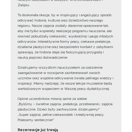
Zalipiu.
To doskonała okazja, by w inspirujący i angażujący sposób
odkrywać historię, kulturę oraz dziedzictwo naszego
regionu. Nasze zajęcia zostały starannie opracowane tak,
aby nie tylko wspierały realizację programu nauczania, ale
również pobudzały ciekawość, wyobraźnię i pasję młodych
odkrywców. Interaktywne formy pracy, ciekawe prelekcje,
działania plastyczne oraz bezpośredni kontakt z zabytkami
sprawiają, że historia staje się fascynującą przygodą i
nauką poprzez doświadczenie.
Dziękujemy wszystkim nauczycielom za codzienne
zaangażowanie w rozwijanie zainteresowań swoich
uczniów oraz wspólne odkrywanie świata pełnego wiedzy i
inspiracji. Mamy nadzieję, że nasze lekcje muzealne będą
wartościowym wsparciem w Waszej pracy dydaktycznej.
Opinie uczestników mówią same za siebie:
„Byliśmy – świetne zajęcia, prelekcja, przebieranki, zajęcia
plastyczne. Dzieci były zachwycone, dziękujemy!”
„Super zajęcia, pełne ciekawostek i kreatywnej pracy.
Polecamy serdecznie!”
Rezerwacje już trwają