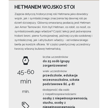
HETMANEM WOJSKO STOI
Zajęcia dotyczą historycznej roli Hetmana jako dowódcy
wojsk, jak i symbolicznego znaczenia tej dawnej roli po
dzień dzisiejszy. Główną omawianą postacią jest Hetman
Jan Amor Tarnowski. Kim był Hetman, co robił, co nosił, co
symbolizowało jego władze? Część lekcji jest poświęcona
historii broni, pierw funkcjonalnej, później czysto ozdobnej i
symbolicznej, jak i atrybutom władzy - od królewskiego
berła po kordzik oficera. W części praktycznej uczestnicy
tworzą własną buławę hetmańską.
liczba uczestników
do 25 osób (grupy
zorganizowane)
45-60
wiek uczestników
przedszkole, edukacja
min
wczesnoszkolna, szkoła
podstawowa (kl. 4-8)
dostępność dla osób
min.
z niepełnosprawnościami
osoby z niepełnosprawnością
słuchu, osoby z
niepełnosprawnością