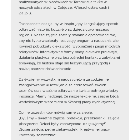
realizowanych w placówkach w Tarnowie, a także w
naszych oddziałach w Dołędze, Wierzchosławicach i
Zalipiu.
To doskonała okazja, by w inspirujący i angażujący sposób
odkrywać historię, kulturę oraz dziedzictwo naszego
regionu. Nasze zajęcia zostały starannie opracowane tak,
aby nie tylko wspierały realizację programu nauczania, ale
również pobudzały ciekawość, wyobraźnię i pasję młodych
odkrywców. Interaktywne formy pracy, ciekawe prelekcje,
działania plastyczne oraz bezpośredni kontakt z zabytkami
sprawiają, że historia staje się fascynującą przygodą i
nauką poprzez doświadczenie.
Dziękujemy wszystkim nauczycielom za codzienne
zaangażowanie w rozwijanie zainteresowań swoich
uczniów oraz wspólne odkrywanie świata pełnego wiedzy i
inspiracji. Mamy nadzieję, że nasze lekcje muzealne będą
wartościowym wsparciem w Waszej pracy dydaktycznej.
Opinie uczestników mówią same za siebie:
„Byliśmy – świetne zajęcia, prelekcja, przebieranki, zajęcia
plastyczne. Dzieci były zachwycone, dziękujemy!”
„Super zajęcia, pełne ciekawostek i kreatywnej pracy.
Polecamy serdecznie!”