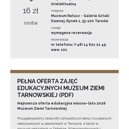
intelektualną
16 zł
miejsce
Muzeum Ratusz - Galeria Sztuki
Dawnej, Rynek 1, 33-100 Tarnów
osoba
uwagi
wymagana rezerwacja
rezerwacja
nr telefonu: (+48) 14 621 21 49
wew. 101
PEŁNA OFERTA ZAJĘĆ
EDUKACYJNYCH MUZEUM ZIEMI
TARNOWSKIEJ (PDF)
Najnowsza oferta edukacyjna wiosna–lato 2026
Muzeum Ziemi Tarnowskiej
Przygotowaliśmy blisko 80 różnorodnych lekcji muzealnych
realizowanych w placówkach w Tarnowie, a także w
naszych oddziałach w Dołędze, Wierzchosławicach i