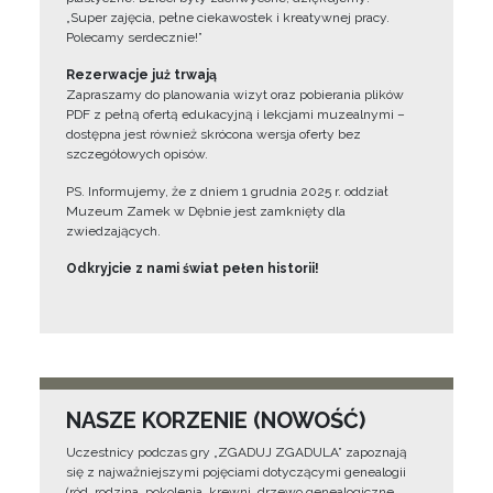
„Super zajęcia, pełne ciekawostek i kreatywnej pracy.
Polecamy serdecznie!”
Rezerwacje już trwają
Zapraszamy do planowania wizyt oraz pobierania plików
PDF z pełną ofertą edukacyjną i lekcjami muzealnymi –
dostępna jest również skrócona wersja oferty bez
szczegółowych opisów.
PS. Informujemy, że z dniem 1 grudnia 2025 r. oddział
Muzeum Zamek w Dębnie jest zamknięty dla
zwiedzających.
Odkryjcie z nami świat pełen historii!
NASZE KORZENIE (NOWOŚĆ)
Uczestnicy podczas gry „ZGADUJ ZGADULA” zapoznają
się z najważniejszymi pojęciami dotyczącymi genealogii
(ród, rodzina, pokolenia, krewni, drzewo genealogiczne,