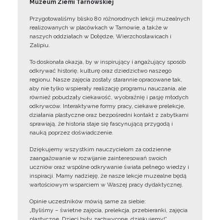
Muzeum Ziemi Tarnowskiej
Przygotowaliśmy blisko 80 różnorodnych lekcji muzealnych
realizowanych w placówkach w Tarnowie, a także w
naszych oddziałach w Dołędze, Wierzchosławicach i
Zalipiu.
To doskonała okazja, by w inspirujący i angażujący sposób
odkrywać historię, kulturę oraz dziedzictwo naszego
regionu. Nasze zajęcia zostały starannie opracowane tak,
aby nie tylko wspierały realizację programu nauczania, ale
również pobudzały ciekawość, wyobraźnię i pasję młodych
odkrywców. Interaktywne formy pracy, ciekawe prelekcje,
działania plastyczne oraz bezpośredni kontakt z zabytkami
sprawiają, że historia staje się fascynującą przygodą i
nauką poprzez doświadczenie.
Dziękujemy wszystkim nauczycielom za codzienne
zaangażowanie w rozwijanie zainteresowań swoich
uczniów oraz wspólne odkrywanie świata pełnego wiedzy i
inspiracji. Mamy nadzieję, że nasze lekcje muzealne będą
wartościowym wsparciem w Waszej pracy dydaktycznej.
Opinie uczestników mówią same za siebie:
„Byliśmy – świetne zajęcia, prelekcja, przebieranki, zajęcia
plastyczne. Dzieci były zachwycone, dziękujemy!”