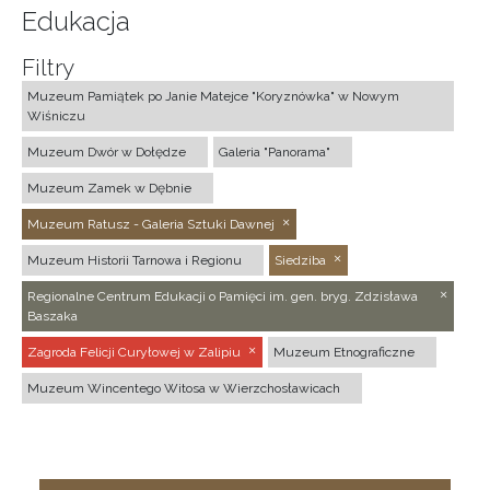
Edukacja
Filtry
Muzeum Pamiątek po Janie Matejce "Koryznówka" w Nowym
Wiśniczu
Muzeum Dwór w Dołędze
Galeria "Panorama"
Muzeum Zamek w Dębnie
Muzeum Ratusz - Galeria Sztuki Dawnej
Muzeum Historii Tarnowa i Regionu
Siedziba
Regionalne Centrum Edukacji o Pamięci im. gen. bryg. Zdzisława
Baszaka
Zagroda Felicji Curyłowej w Zalipiu
Muzeum Etnograficzne
Muzeum Wincentego Witosa w Wierzchosławicach