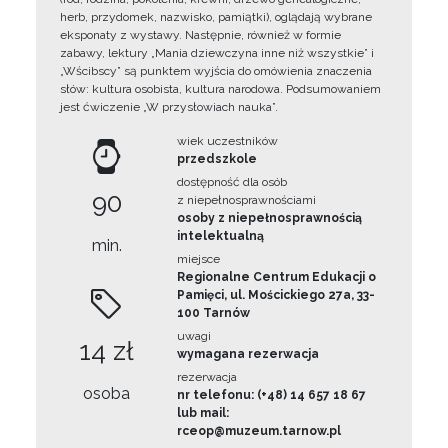
herb, przydomek, nazwisko, pamiątki), oglądają wybrane
eksponaty z wystawy. Następnie, również w formie
zabawy, lektury „Mania dziewczyna inne niż wszystkie” i
„Wścibscy” są punktem wyjścia do omówienia znaczenia
słów: kultura osobista, kultura narodowa. Podsumowaniem
jest ćwiczenie „W przysłowiach nauka”.
wiek uczestników
przedszkole
dostępność dla osób
90
z niepełnosprawnościami
osoby z niepełnosprawnością
intelektualną
min.
miejsce
Regionalne Centrum Edukacji o
Pamięci, ul. Mościckiego 27a, 33-
100 Tarnów
uwagi
14 zł
wymagana rezerwacja
rezerwacja
osoba
nr telefonu: (+48) 14 657 18 67
lub mail:
rceop@muzeum.tarnow.pl