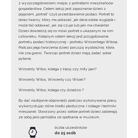
z wyszczególnieniem miejsc z portretami mieszkańców
gospodarstwa. Celem lekcji jest zapoznanie dzieci z
pojęciem „portret” czyli przedstawienie postaci. Portret to
obraz twarzy, który ma pokazać, jak dana osoba wygląda i
może też oddawać, jak się czuje lub jaki ma charakter.
Dzieci dowiedzą się co mówi portret o ukazanym na nim
człowieku. Kolejnym celem lekcji jest przygotowanie
portretu postaci historycznej - portretu Wincentego Witosa.
Podczas jego tworzenia dzieci poruszą wyobraźnię, która
nie zna granic. Tworząc portret dzieci mają zadać sobie
pytania:
Wincenty Witos, kolega z klasy czy miły pan?
Wincenty Witos, Wincenty czy Wicek?
Wincenty Witos, kolega czy dziadzio ?
By dać następnie odpowiedz podczas wykonywania pracy,
wykorzystując różne środki plastyczne, ( collage i techniki
mieszane). Stworzony przez siebie portret dzieci zabierają
ze sobą jako pamiątka ze spotkania w muzeum.
liczba uczestników
do 25 osób