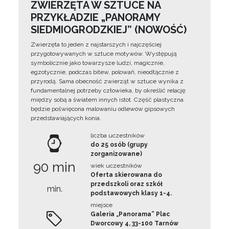
ZWIERZĘTA W SZTUCE NA
PRZYKŁADZIE „PANORAMY
SIEDMIOGRODZKIEJ” (NOWOŚĆ)
Zwierzęta to jeden z najstarszych i najczęściej
przygotowywanych w sztuce motywów. Występują
symbolicznie jako towarzysze ludzi, magicznie,
egzotycznie, podczas bitew, polowań, nieodłącznie z
przyrodą. Sama obecność zwierząt w sztuce wynika z
fundamentalnej potrzeby człowieka, by określić relację
między sobą a światem innych istot. Część plastyczna
będzie poświęcona malowaniu odlewów gipsowych
przedstawiających konia.
liczba uczestników
do 25 osób (grupy
zorganizowane)
90 min
wiek uczestników
Oferta skierowana do
przedszkoli oraz szkół
min.
podstawowych klasy 1-4.
miejsce
Galeria „Panorama” Plac
Dworcowy 4, 33-100 Tarnów