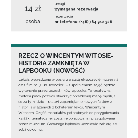
uwagi
14 zł
wymagana rezerwacja
rezerwacja
osoba
nr telefonu: (+48) 784 912 326
RZECZ O WINCENTYM WITOSIE-
HISTORIA ZAMKNIĘTA W
LAPBOOKU (NOWOŚĆ)
Lekcja prowadzona w oparciu o stałą ekspozycję muzealną
oraz film pt. „Cud Jedności”. Uzupełnieniem zajęć będzie
wykonanie przez uczestników lapbooka. Ta kreatywna
metoda pracy pozwoli stworzyć obrazkową mapę myśli, a
co za tym idzie – ułatwi zapamiętanie nowych faktów z
historii związanych z bohaterem lekcji, Wincentym
Witosem. Część materiałów potrzebnych do przygotowania
książki tematycznej zostanie opracowana i przygotowana
przez muzeum. Gotowego lapbooka uczniowie zabiorą ze
sobą do domu.