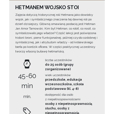
HETMANEM WOJSKO STOI
Zajęcia dotyczą historycznej roli Hetmana jako dowódcy
wojsk, jak i symbolicznego znaczenia tej dawnej roli po
dzień dzisiejszy. Główną omawianą postacią jest Hetman
Jan Amor Tarnowski. Kim był Hetman, co robił, co nosił, co
symbolizowało jego władze? Część lekcji jest poświęcona
historii broni, pierw funkcjonalnej, później czysto ozdobnej i
symbolicznej, jak i atrybutom władzy - od królewskiego
berła po kordzik oficera. W części praktycznej uczestnicy
tworzą własną buławę hetmańską.
liczba uczestników
do 25 osób (grupy
zorganizowane)
45-60
wiek uczestników
przedszkole, edukacja
min
wczesnoszkolna, szkoła
podstawowa (kl. 4-8)
dostępność dla osób
min.
z niepełnosprawnościami
osoby z niepełnosprawnością
słuchu, osoby z
niepełnosprawnością