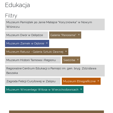
Edukacja
Filtry
Muzeum Pamiątek po Janie Matejce "Koryznówka" w Nowym
Wiśniczu
Muzeum Dwór w Dołędze
Galeria "Panorama"
Muzeum Zamek w Dębnie
Muzeum Ratusz - Galeria Sztuki Dawnej
Muzeum Historii Tarnowa i Regionu
Siedziba
Regionalne Centrum Edukacji o Pamięci im. gen. bryg. Zdzisława
Baszaka
Zagroda Felicji Curyłowej w Zalipiu
Muzeum Etnograficzne
Muzeum Wincentego Witosa w Wierzchosławicach