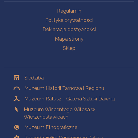
Na skróty
Regulamin
Polityka prywatności
Deklaracja dostępności
Mapa strony
Sklep
Oddziały
Siedziba
Muzeum Historii Tarnowa i Regionu
Muzeum Ratusz - Galeria Sztuki Dawnej
Muzeum Wincentego Witosa w
Wierzchosławicach
Muzeum Etnograficzne
Zagroda Felicji Curyłowej w Zalipiu