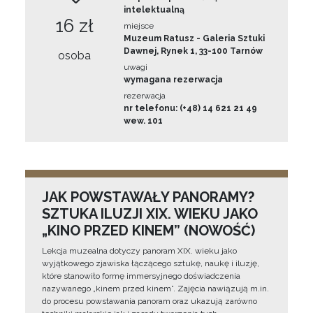
intelektualną
16 zł
miejsce
Muzeum Ratusz - Galeria Sztuki
Dawnej, Rynek 1, 33-100 Tarnów
osoba
uwagi
wymagana rezerwacja
rezerwacja
nr telefonu: (+48) 14 621 21 49
wew. 101
JAK POWSTAWAŁY PANORAMY?
SZTUKA ILUZJI XIX. WIEKU JAKO
„KINO PRZED KINEM” (NOWOŚĆ)
Lekcja muzealna dotyczy panoram XIX. wieku jako
wyjątkowego zjawiska łączącego sztukę, naukę i iluzję,
które stanowiło formę immersyjnego doświadczenia
nazywanego „kinem przed kinem”. Zajęcia nawiązują m.in.
do procesu powstawania panoram oraz ukazują zarówno