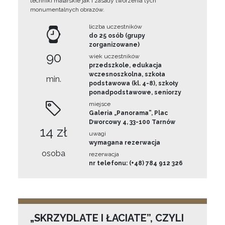
techniki malarskie jak i zasady tworzenia tych
monumentalnych obrazów.
liczba uczestników
do 25 osób (grupy
zorganizowane)
90
wiek uczestników
przedszkole, edukacja
wczesnoszkolna, szkoła
min.
podstawowa (kl. 4-8), szkoły
ponadpodstawowe, seniorzy
miejsce
Galeria „Panorama”, Plac
Dworcowy 4, 33-100 Tarnów
14 zł
uwagi
wymagana rezerwacja
osoba
rezerwacja
nr telefonu: (+48) 784 912 326
„SKRZYDLATE I ŁACIATE”, CZYLI