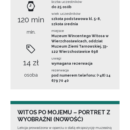
liczba uczestników
do 25 osób
wiek uczestników
120 min
szkoła podstawowa kl. 5-8,
szkoła średnia
miejsce
min.
Muzeum Wincentego Witosa w
Wierzchosławicach, oddział
Muzeum Ziemi Tarnowskiej, 33-
122 Wierzchosławice 698
uwagi
14 zł
wymagana rezerwacja
rezerwacja
osoba
pod numerem telefonu: (+48) 14
679 70 40
WITOS PO MOJEMU – PORTRET Z
WYOBRAŹNI (NOWOŚĆ)
Lekcja prowadzona w oparciu o stałą ekspozycję muzealną