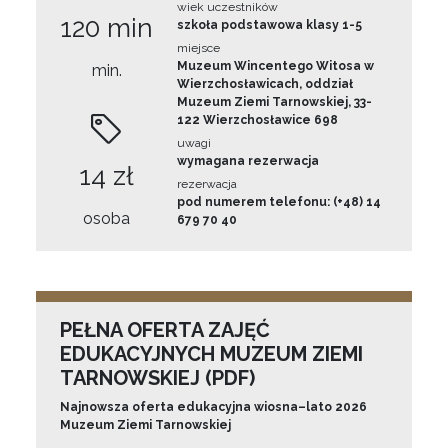
wiek uczestników
120 min
szkoła podstawowa klasy 1-5
miejsce
Muzeum Wincentego Witosa w
min.
Wierzchosławicach, oddział
Muzeum Ziemi Tarnowskiej, 33-
122 Wierzchosławice 698
uwagi
wymagana rezerwacja
14 zł
rezerwacja
pod numerem telefonu: (+48) 14
osoba
679 70 40
PEŁNA OFERTA ZAJĘĆ
EDUKACYJNYCH MUZEUM ZIEMI
TARNOWSKIEJ (PDF)
Najnowsza oferta edukacyjna wiosna–lato 2026
Muzeum Ziemi Tarnowskiej