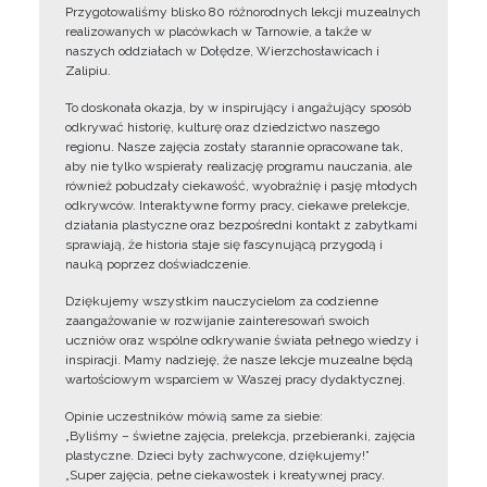
Przygotowaliśmy blisko 80 różnorodnych lekcji muzealnych
realizowanych w placówkach w Tarnowie, a także w
naszych oddziałach w Dołędze, Wierzchosławicach i
Zalipiu.
To doskonała okazja, by w inspirujący i angażujący sposób
odkrywać historię, kulturę oraz dziedzictwo naszego
regionu. Nasze zajęcia zostały starannie opracowane tak,
aby nie tylko wspierały realizację programu nauczania, ale
również pobudzały ciekawość, wyobraźnię i pasję młodych
odkrywców. Interaktywne formy pracy, ciekawe prelekcje,
działania plastyczne oraz bezpośredni kontakt z zabytkami
sprawiają, że historia staje się fascynującą przygodą i
nauką poprzez doświadczenie.
Dziękujemy wszystkim nauczycielom za codzienne
zaangażowanie w rozwijanie zainteresowań swoich
uczniów oraz wspólne odkrywanie świata pełnego wiedzy i
inspiracji. Mamy nadzieję, że nasze lekcje muzealne będą
wartościowym wsparciem w Waszej pracy dydaktycznej.
Opinie uczestników mówią same za siebie:
„Byliśmy – świetne zajęcia, prelekcja, przebieranki, zajęcia
plastyczne. Dzieci były zachwycone, dziękujemy!”
„Super zajęcia, pełne ciekawostek i kreatywnej pracy.