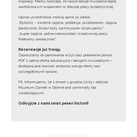
inspiracji. Mamy nadzieję, że nasze lekcje muzealne będą
wartościowym wsparciem w Waszej pracy dydaktycznej.
Opinie uczestników mówią same za siebie:
„Byliśmy – świetne zajęcia, prelekcja, przebieranki, zajęcia
plastyczne. Dzieci były zachwycone, dziękujemy!”
„Super zajęcia, pełne ciekawostek i kreatywnej pracy.
Polecamy serdecznie!”
Rezerwacje już trwają
Zapraszamy do planowania wizyt oraz pobierania plików
PDF z pełną ofertą edukacyjną i lekcjami muzealnymi –
dostępna jest również skrócona wersja oferty bez
szczegółowych opisów.
PS. Informujemy, że z dniem 1 grudnia 2025 r. oddział
Muzeum Zamek w Dębnie jest zamknięty dla
zwiedzających.
Odkryjcie z nami świat pełen historii!