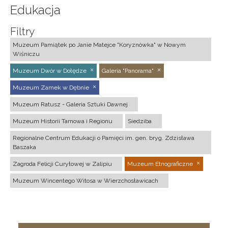
Edukacja
Filtry
Muzeum Pamiątek po Janie Matejce "Koryznówka" w Nowym
Wiśniczu
Muzeum Dwór w Dołędze
Galeria "Panorama"
Muzeum Zamek w Dębnie
Muzeum Ratusz - Galeria Sztuki Dawnej
Muzeum Historii Tarnowa i Regionu
Siedziba
Regionalne Centrum Edukacji o Pamięci im. gen. bryg. Zdzisława
Baszaka
Zagroda Felicji Curyłowej w Zalipiu
Muzeum Etnograficzne
Muzeum Wincentego Witosa w Wierzchosławicach