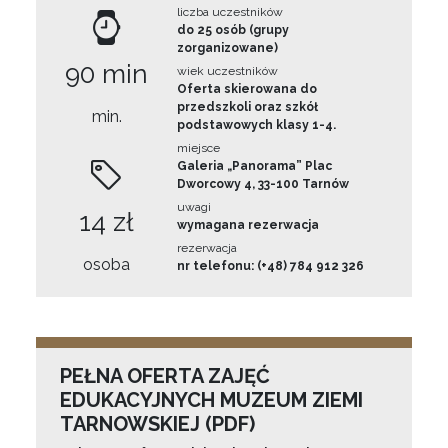
liczba uczestników
do 25 osób (grupy
zorganizowane)
90 min
wiek uczestników
Oferta skierowana do
przedszkoli oraz szkół
min.
podstawowych klasy 1-4.
miejsce
Galeria „Panorama” Plac
Dworcowy 4, 33-100 Tarnów
uwagi
14 zł
wymagana rezerwacja
rezerwacja
osoba
nr telefonu: (+48) 784 912 326
PEŁNA OFERTA ZAJĘĆ
EDUKACYJNYCH MUZEUM ZIEMI
TARNOWSKIEJ (PDF)