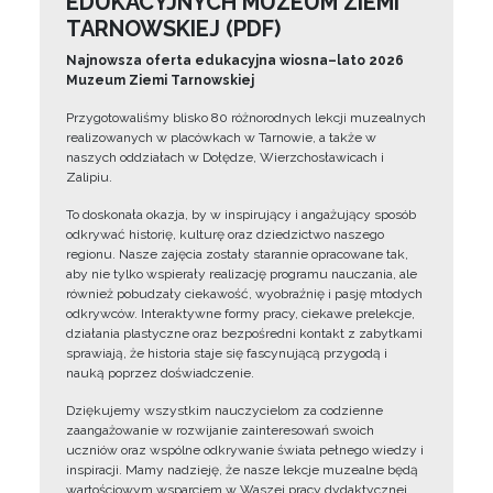
EDUKACYJNYCH MUZEUM ZIEMI
TARNOWSKIEJ (PDF)
Najnowsza oferta edukacyjna wiosna–lato 2026
Muzeum Ziemi Tarnowskiej
Przygotowaliśmy blisko 80 różnorodnych lekcji muzealnych
realizowanych w placówkach w Tarnowie, a także w
naszych oddziałach w Dołędze, Wierzchosławicach i
Zalipiu.
To doskonała okazja, by w inspirujący i angażujący sposób
odkrywać historię, kulturę oraz dziedzictwo naszego
regionu. Nasze zajęcia zostały starannie opracowane tak,
aby nie tylko wspierały realizację programu nauczania, ale
również pobudzały ciekawość, wyobraźnię i pasję młodych
odkrywców. Interaktywne formy pracy, ciekawe prelekcje,
działania plastyczne oraz bezpośredni kontakt z zabytkami
sprawiają, że historia staje się fascynującą przygodą i
nauką poprzez doświadczenie.
Dziękujemy wszystkim nauczycielom za codzienne
zaangażowanie w rozwijanie zainteresowań swoich
uczniów oraz wspólne odkrywanie świata pełnego wiedzy i
inspiracji. Mamy nadzieję, że nasze lekcje muzealne będą
wartościowym wsparciem w Waszej pracy dydaktycznej.