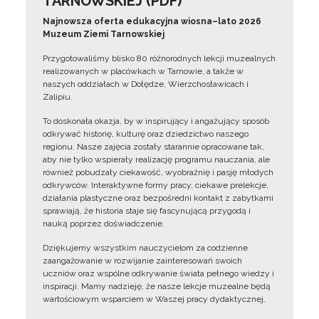
TARNOWSKIEJ (PDF)
Najnowsza oferta edukacyjna wiosna–lato 2026
Muzeum Ziemi Tarnowskiej
Przygotowaliśmy blisko 80 różnorodnych lekcji muzealnych
realizowanych w placówkach w Tarnowie, a także w
naszych oddziałach w Dołędze, Wierzchosławicach i
Zalipiu.
To doskonała okazja, by w inspirujący i angażujący sposób
odkrywać historię, kulturę oraz dziedzictwo naszego
regionu. Nasze zajęcia zostały starannie opracowane tak,
aby nie tylko wspierały realizację programu nauczania, ale
również pobudzały ciekawość, wyobraźnię i pasję młodych
odkrywców. Interaktywne formy pracy, ciekawe prelekcje,
działania plastyczne oraz bezpośredni kontakt z zabytkami
sprawiają, że historia staje się fascynującą przygodą i
nauką poprzez doświadczenie.
Dziękujemy wszystkim nauczycielom za codzienne
zaangażowanie w rozwijanie zainteresowań swoich
uczniów oraz wspólne odkrywanie świata pełnego wiedzy i
inspiracji. Mamy nadzieję, że nasze lekcje muzealne będą
wartościowym wsparciem w Waszej pracy dydaktycznej.