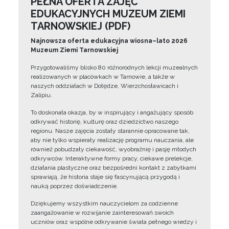
PEŁNA OFERTA ZAJĘĆ
EDUKACYJNYCH MUZEUM ZIEMI
TARNOWSKIEJ (PDF)
Najnowsza oferta edukacyjna wiosna–lato 2026
Muzeum Ziemi Tarnowskiej
Przygotowaliśmy blisko 80 różnorodnych lekcji muzealnych
realizowanych w placówkach w Tarnowie, a także w
naszych oddziałach w Dołędze, Wierzchosławicach i
Zalipiu.
To doskonała okazja, by w inspirujący i angażujący sposób
odkrywać historię, kulturę oraz dziedzictwo naszego
regionu. Nasze zajęcia zostały starannie opracowane tak,
aby nie tylko wspierały realizację programu nauczania, ale
również pobudzały ciekawość, wyobraźnię i pasję młodych
odkrywców. Interaktywne formy pracy, ciekawe prelekcje,
działania plastyczne oraz bezpośredni kontakt z zabytkami
sprawiają, że historia staje się fascynującą przygodą i
nauką poprzez doświadczenie.
Dziękujemy wszystkim nauczycielom za codzienne
zaangażowanie w rozwijanie zainteresowań swoich
uczniów oraz wspólne odkrywanie świata pełnego wiedzy i