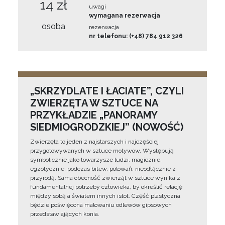
14 zł
uwagi
wymagana rezerwacja
osoba
rezerwacja
nr telefonu: (+48) 784 912 326
„SKRZYDLATE I ŁACIATE”, CZYLI
ZWIERZĘTA W SZTUCE NA
PRZYKŁADZIE „PANORAMY
SIEDMIOGRODZKIEJ” (NOWOŚĆ)
Zwierzęta to jeden z najstarszych i najczęściej
przygotowywanych w sztuce motywów. Występują
symbolicznie jako towarzysze ludzi, magicznie,
egzotycznie, podczas bitew, polowań, nieodłącznie z
przyrodą. Sama obecność zwierząt w sztuce wynika z
fundamentalnej potrzeby człowieka, by określić relację
między sobą a światem innych istot. Część plastyczna
będzie poświęcona malowaniu odlewów gipsowych
przedstawiających konia.