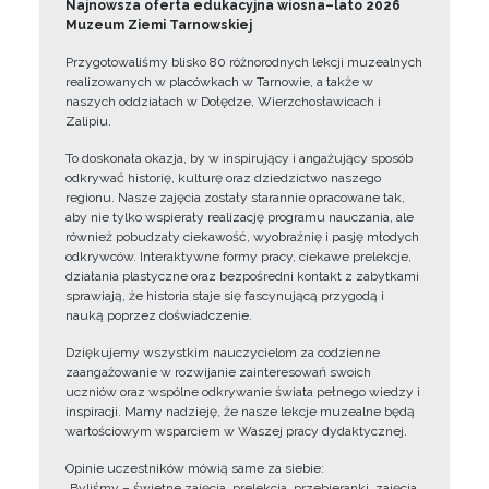
Najnowsza oferta edukacyjna wiosna–lato 2026
Muzeum Ziemi Tarnowskiej
Przygotowaliśmy blisko 80 różnorodnych lekcji muzealnych
realizowanych w placówkach w Tarnowie, a także w
naszych oddziałach w Dołędze, Wierzchosławicach i
Zalipiu.
To doskonała okazja, by w inspirujący i angażujący sposób
odkrywać historię, kulturę oraz dziedzictwo naszego
regionu. Nasze zajęcia zostały starannie opracowane tak,
aby nie tylko wspierały realizację programu nauczania, ale
również pobudzały ciekawość, wyobraźnię i pasję młodych
odkrywców. Interaktywne formy pracy, ciekawe prelekcje,
działania plastyczne oraz bezpośredni kontakt z zabytkami
sprawiają, że historia staje się fascynującą przygodą i
nauką poprzez doświadczenie.
Dziękujemy wszystkim nauczycielom za codzienne
zaangażowanie w rozwijanie zainteresowań swoich
uczniów oraz wspólne odkrywanie świata pełnego wiedzy i
inspiracji. Mamy nadzieję, że nasze lekcje muzealne będą
wartościowym wsparciem w Waszej pracy dydaktycznej.
Opinie uczestników mówią same za siebie:
„Byliśmy – świetne zajęcia, prelekcja, przebieranki, zajęcia