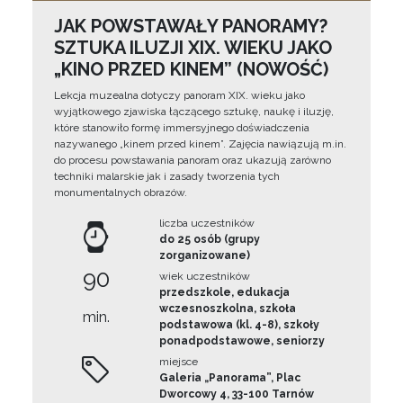
JAK POWSTAWAŁY PANORAMY?
SZTUKA ILUZJI XIX. WIEKU JAKO
„KINO PRZED KINEM” (NOWOŚĆ)
Lekcja muzealna dotyczy panoram XIX. wieku jako
wyjątkowego zjawiska łączącego sztukę, naukę i iluzję,
które stanowiło formę immersyjnego doświadczenia
nazywanego „kinem przed kinem”. Zajęcia nawiązują m.in.
do procesu powstawania panoram oraz ukazują zarówno
techniki malarskie jak i zasady tworzenia tych
monumentalnych obrazów.
liczba uczestników
do 25 osób (grupy
zorganizowane)
90
wiek uczestników
przedszkole, edukacja
wczesnoszkolna, szkoła
min.
podstawowa (kl. 4-8), szkoły
ponadpodstawowe, seniorzy
miejsce
Galeria „Panorama”, Plac
Dworcowy 4, 33-100 Tarnów