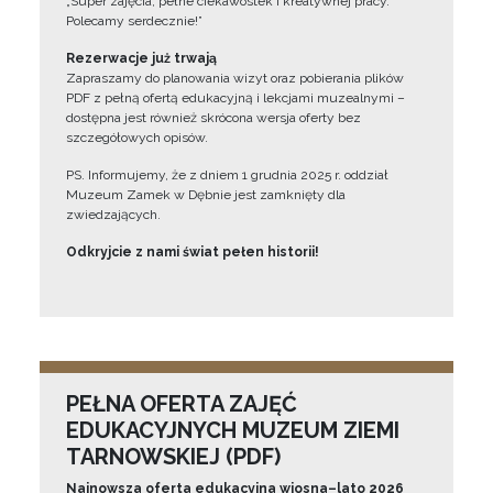
„Super zajęcia, pełne ciekawostek i kreatywnej pracy.
Polecamy serdecznie!”
Rezerwacje już trwają
Zapraszamy do planowania wizyt oraz pobierania plików
PDF z pełną ofertą edukacyjną i lekcjami muzealnymi –
dostępna jest również skrócona wersja oferty bez
szczegółowych opisów.
PS. Informujemy, że z dniem 1 grudnia 2025 r. oddział
Muzeum Zamek w Dębnie jest zamknięty dla
zwiedzających.
Odkryjcie z nami świat pełen historii!
PEŁNA OFERTA ZAJĘĆ
EDUKACYJNYCH MUZEUM ZIEMI
TARNOWSKIEJ (PDF)
Najnowsza oferta edukacyjna wiosna–lato 2026