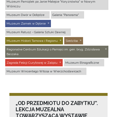
Muzeum Pamiątek po Janie Matejce "Koryznówka" w Nowym
Wiśniczu
Muzeum Dwór w Dołędze
Galeria "Panorama"
Muzeum Zamek w Dębnie
Muzeum Ratusz - Galeria Sztuki Dawnej
Muzeum Historii Tarnowa i Regionu
Siedziba
Regionalne Centrum Edukacji o Pamięci im. gen. bryg. Zdzisława
Baszaka
Zagroda Felicji Curyłowej w Zalipiu
Muzeum Etnograficzne
Muzeum Wincentego Witosa w Wierzchosławicach
„OD PRZEDMIOTU DO ZABYTKU”.
LEKCJA MUZEALNA
TOWARZYSZĄCA WYSTAWIE