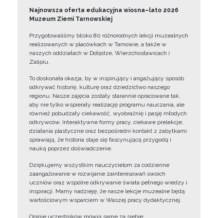
Najnowsza oferta edukacyjna wiosna–lato 2026
Muzeum Ziemi Tarnowskiej
Przygotowaliśmy blisko 80 różnorodnych lekcji muzealnych
realizowanych w placówkach w Tarnowie, a także w
naszych oddziałach w Dołędze, Wierzchosławicach i
Zalipiu.
To doskonała okazja, by w inspirujący i angażujący sposób
odkrywać historię, kulturę oraz dziedzictwo naszego
regionu. Nasze zajęcia zostały starannie opracowane tak,
aby nie tylko wspierały realizację programu nauczania, ale
również pobudzały ciekawość, wyobraźnię i pasję młodych
odkrywców. Interaktywne formy pracy, ciekawe prelekcje,
działania plastyczne oraz bezpośredni kontakt z zabytkami
sprawiają, że historia staje się fascynującą przygodą i
nauką poprzez doświadczenie.
Dziękujemy wszystkim nauczycielom za codzienne
zaangażowanie w rozwijanie zainteresowań swoich
uczniów oraz wspólne odkrywanie świata pełnego wiedzy i
inspiracji. Mamy nadzieję, że nasze lekcje muzealne będą
wartościowym wsparciem w Waszej pracy dydaktycznej.
Opinie uczestników mówią same za siebie: