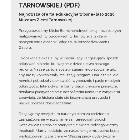
TARNOWSKIEJ (PDF)
Najnowsza oferta edukacyjna wiosna–lato 2026
Muzeum Ziemi Tarnowskiej
Przygotowaliśmy blisko 80 różnorodnych lekcji muzealnych
realizowanych w placówkach w Tarnowie, a także w
naszych oddziałach w Dołędze, Wierzchosławicach i
Zalipiu.
To doskonała okazja, by w inspirujący i angażujący sposób
odkrywać historię, kulturę oraz dziedzictwo naszego
regionu. Nasze zajęcia zostały starannie opracowane tak,
aby nie tylko wspierały realizację programu nauczania, ale
również pobudzały ciekawość, wyobraźnię i pasję młodych
odkrywców. Interaktywne formy pracy, ciekawe prelekcje,
działania plastyczne oraz bezpośredni kontakt z zabytkami
sprawiają, że historia staje się fascynującą przygodą i
nauką poprzez doświadczenie.
Dziękujemy wszystkim nauczycielom za codzienne
zaangażowanie w rozwijanie zainteresowań swoich
uczniów oraz wspólne odkrywanie świata pełnego wiedzy i
inspiracji. Mamy nadzieję, że nasze lekcje muzealne będą
wartościowym wsparciem w Waszej pracy dydaktycznej.