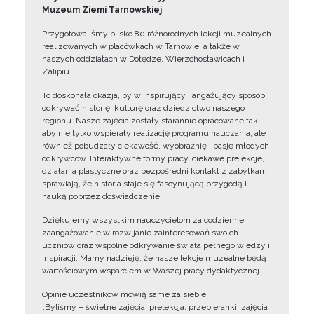
Muzeum Ziemi Tarnowskiej
Przygotowaliśmy blisko 80 różnorodnych lekcji muzealnych
realizowanych w placówkach w Tarnowie, a także w
naszych oddziałach w Dołędze, Wierzchosławicach i
Zalipiu.
To doskonała okazja, by w inspirujący i angażujący sposób
odkrywać historię, kulturę oraz dziedzictwo naszego
regionu. Nasze zajęcia zostały starannie opracowane tak,
aby nie tylko wspierały realizację programu nauczania, ale
również pobudzały ciekawość, wyobraźnię i pasję młodych
odkrywców. Interaktywne formy pracy, ciekawe prelekcje,
działania plastyczne oraz bezpośredni kontakt z zabytkami
sprawiają, że historia staje się fascynującą przygodą i
nauką poprzez doświadczenie.
Dziękujemy wszystkim nauczycielom za codzienne
zaangażowanie w rozwijanie zainteresowań swoich
uczniów oraz wspólne odkrywanie świata pełnego wiedzy i
inspiracji. Mamy nadzieję, że nasze lekcje muzealne będą
wartościowym wsparciem w Waszej pracy dydaktycznej.
Opinie uczestników mówią same za siebie:
„Byliśmy – świetne zajęcia, prelekcja, przebieranki, zajęcia