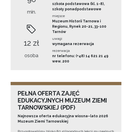
szkoła podstawowa (kl. 1-8),
szkoły ponadpodstawowe
min.
miejsce
Muzeum Historii Tarnowa i
Regionu, Rynek 20-21, 33-100
Tarnów
uwagi
12 zł
wymagana rezerwacja
rezerwacja
osoba
nr telefonu: (+48) 14 621 21 49
wew. 200
PEŁNA OFERTA ZAJĘĆ
EDUKACYJNYCH MUZEUM ZIEMI
TARNOWSKIEJ (PDF)
Najnowsza oferta edukacyjna wiosna–lato 2026
Muzeum Ziemi Tarnowskiej
Przygotowaliśmy blisko 80 różnorodnych lekcji muzealnych