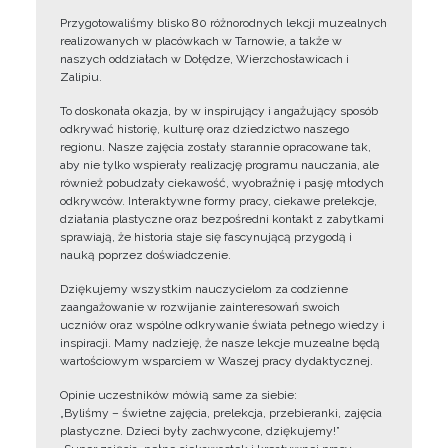
Przygotowaliśmy blisko 80 różnorodnych lekcji muzealnych
realizowanych w placówkach w Tarnowie, a także w
naszych oddziałach w Dołędze, Wierzchosławicach i
Zalipiu.
To doskonała okazja, by w inspirujący i angażujący sposób
odkrywać historię, kulturę oraz dziedzictwo naszego
regionu. Nasze zajęcia zostały starannie opracowane tak,
aby nie tylko wspierały realizację programu nauczania, ale
również pobudzały ciekawość, wyobraźnię i pasję młodych
odkrywców. Interaktywne formy pracy, ciekawe prelekcje,
działania plastyczne oraz bezpośredni kontakt z zabytkami
sprawiają, że historia staje się fascynującą przygodą i
nauką poprzez doświadczenie.
Dziękujemy wszystkim nauczycielom za codzienne
zaangażowanie w rozwijanie zainteresowań swoich
uczniów oraz wspólne odkrywanie świata pełnego wiedzy i
inspiracji. Mamy nadzieję, że nasze lekcje muzealne będą
wartościowym wsparciem w Waszej pracy dydaktycznej.
Opinie uczestników mówią same za siebie:
„Byliśmy – świetne zajęcia, prelekcja, przebieranki, zajęcia
plastyczne. Dzieci były zachwycone, dziękujemy!”