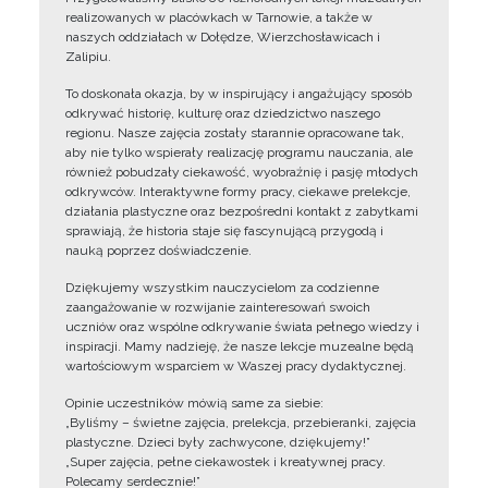
realizowanych w placówkach w Tarnowie, a także w
naszych oddziałach w Dołędze, Wierzchosławicach i
Zalipiu.
To doskonała okazja, by w inspirujący i angażujący sposób
odkrywać historię, kulturę oraz dziedzictwo naszego
regionu. Nasze zajęcia zostały starannie opracowane tak,
aby nie tylko wspierały realizację programu nauczania, ale
również pobudzały ciekawość, wyobraźnię i pasję młodych
odkrywców. Interaktywne formy pracy, ciekawe prelekcje,
działania plastyczne oraz bezpośredni kontakt z zabytkami
sprawiają, że historia staje się fascynującą przygodą i
nauką poprzez doświadczenie.
Dziękujemy wszystkim nauczycielom za codzienne
zaangażowanie w rozwijanie zainteresowań swoich
uczniów oraz wspólne odkrywanie świata pełnego wiedzy i
inspiracji. Mamy nadzieję, że nasze lekcje muzealne będą
wartościowym wsparciem w Waszej pracy dydaktycznej.
Opinie uczestników mówią same za siebie:
„Byliśmy – świetne zajęcia, prelekcja, przebieranki, zajęcia
plastyczne. Dzieci były zachwycone, dziękujemy!”
„Super zajęcia, pełne ciekawostek i kreatywnej pracy.
Polecamy serdecznie!”