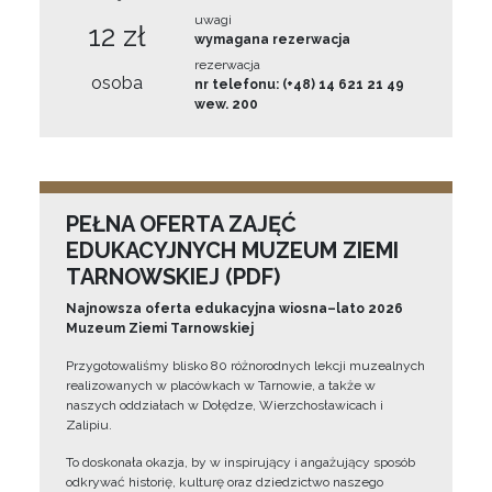
uwagi
12 zł
wymagana rezerwacja
rezerwacja
osoba
nr telefonu: (+48) 14 621 21 49
wew. 200
PEŁNA OFERTA ZAJĘĆ
EDUKACYJNYCH MUZEUM ZIEMI
TARNOWSKIEJ (PDF)
Najnowsza oferta edukacyjna wiosna–lato 2026
Muzeum Ziemi Tarnowskiej
Przygotowaliśmy blisko 80 różnorodnych lekcji muzealnych
realizowanych w placówkach w Tarnowie, a także w
naszych oddziałach w Dołędze, Wierzchosławicach i
Zalipiu.
To doskonała okazja, by w inspirujący i angażujący sposób
odkrywać historię, kulturę oraz dziedzictwo naszego