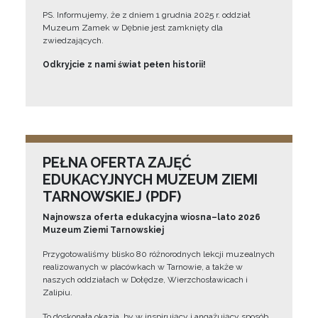
PS. Informujemy, że z dniem 1 grudnia 2025 r. oddział
Muzeum Zamek w Dębnie jest zamknięty dla
zwiedzających.
Odkryjcie z nami świat pełen historii!
PEŁNA OFERTA ZAJĘĆ
EDUKACYJNYCH MUZEUM ZIEMI
TARNOWSKIEJ (PDF)
Najnowsza oferta edukacyjna wiosna–lato 2026
Muzeum Ziemi Tarnowskiej
Przygotowaliśmy blisko 80 różnorodnych lekcji muzealnych
realizowanych w placówkach w Tarnowie, a także w
naszych oddziałach w Dołędze, Wierzchosławicach i
Zalipiu.
To doskonała okazja, by w inspirujący i angażujący sposób