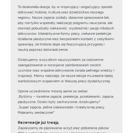
To doskonała okazja, by w inspirujący i angażujący sposób
odkrywać historię, kulturę oraz dziedzictwo naszego
regionu. Nasze zajęcia zostały starannie opracowane tak,
aby nie tylko wspierały realizację programu nauczania, ale
również pobudzały ciekawość, wyobraźnię i pasję młodych
odkrywców. Interaktywne formy pracy, ciekawe prelekcje,
działania plastyczne oraz bezpośredni kontakt z zabytkami
sprawiają, że historia staje się fascynującą przygodą i
nauką poprzez doświadczenie.
Dziękujemy wszystkim nauczycielom za codzienne
zaangażowanie w rozwijanie zainteresowań swoich
uczniów oraz wspólne odkrywanie świata pełnego wiedzy i
inspiracji. Mamy nadzieję, że nasze lekcje muzealne będą
wartościowym wsparciem w Waszej pracy dydaktycznej.
Opinie uczestników mówią same za siebie:
„Byliśmy – świetne zajęcia, prelekcja, przebieranki, zajęcia
plastyczne. Dzieci były zachwycone, dziękujemy!”
„Super zajęcia, pełne ciekawostek i kreatywnej pracy.
Polecamy serdecznie!”
Rezerwacje już trwają
Zapraszamy do planowania wizyt oraz pobierania plików