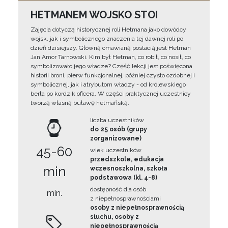
HETMANEM WOJSKO STOI
Zajęcia dotyczą historycznej roli Hetmana jako dowódcy
wojsk, jak i symbolicznego znaczenia tej dawnej roli po
dzień dzisiejszy. Główną omawianą postacią jest Hetman
Jan Amor Tarnowski. Kim był Hetman, co robił, co nosił, co
symbolizowało jego władze? Część lekcji jest poświęcona
historii broni, pierw funkcjonalnej, później czysto ozdobnej i
symbolicznej, jak i atrybutom władzy - od królewskiego
berła po kordzik oficera. W części praktycznej uczestnicy
tworzą własną buławę hetmańską.
liczba uczestników
do 25 osób (grupy
zorganizowane)
45-60
wiek uczestników
przedszkole, edukacja
min
wczesnoszkolna, szkoła
podstawowa (kl. 4-8)
dostępność dla osób
min.
z niepełnosprawnościami
osoby z niepełnosprawnością
słuchu, osoby z
niepełnosprawnością