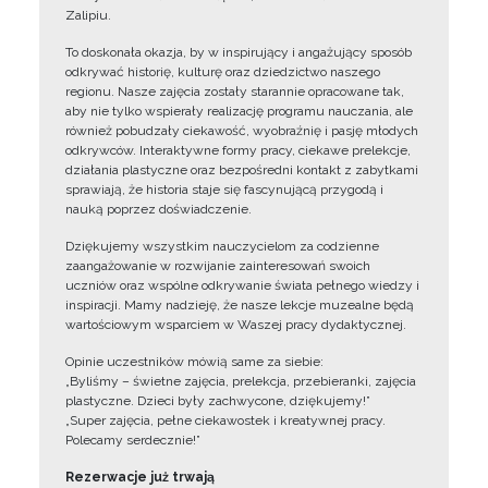
Zalipiu.
To doskonała okazja, by w inspirujący i angażujący sposób
odkrywać historię, kulturę oraz dziedzictwo naszego
regionu. Nasze zajęcia zostały starannie opracowane tak,
aby nie tylko wspierały realizację programu nauczania, ale
również pobudzały ciekawość, wyobraźnię i pasję młodych
odkrywców. Interaktywne formy pracy, ciekawe prelekcje,
działania plastyczne oraz bezpośredni kontakt z zabytkami
sprawiają, że historia staje się fascynującą przygodą i
nauką poprzez doświadczenie.
Dziękujemy wszystkim nauczycielom za codzienne
zaangażowanie w rozwijanie zainteresowań swoich
uczniów oraz wspólne odkrywanie świata pełnego wiedzy i
inspiracji. Mamy nadzieję, że nasze lekcje muzealne będą
wartościowym wsparciem w Waszej pracy dydaktycznej.
Opinie uczestników mówią same za siebie:
„Byliśmy – świetne zajęcia, prelekcja, przebieranki, zajęcia
plastyczne. Dzieci były zachwycone, dziękujemy!”
„Super zajęcia, pełne ciekawostek i kreatywnej pracy.
Polecamy serdecznie!”
Rezerwacje już trwają