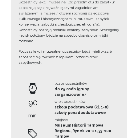
Uczestnicy lekcji muzealnej „Od przedmiotu do zabytku”
zapoznają się z najważniejszymi zagadnieniami
związanymi z muzealnictwem i ochroną dziedzictwa
kulturowego i historycznego (m.in. muzeum, zabytek,
konserwacja, zabytki archeologiczne, etnografia).
Uczestnicy poznają techniki ochrony zabytków. Szczególny
nacisk położony będzie na sposoby dbania o pamiątki
rodzinne.
Podczas lekcji muzealnej uczestnicy będą mieli okazję
zapoznać się również z replikami przedmiotów
zabytkowych.
liczba uczestników
do 25 osób (grupy
zorganizowane)
90
wiek uczestników
szkoła podstawowa (kl. 1-8),
szkoły ponadpodstawowe
min.
miejsce
Muzeum Historii Tarnowa i
Regionu, Rynek 20-21, 33-100
Tarnów