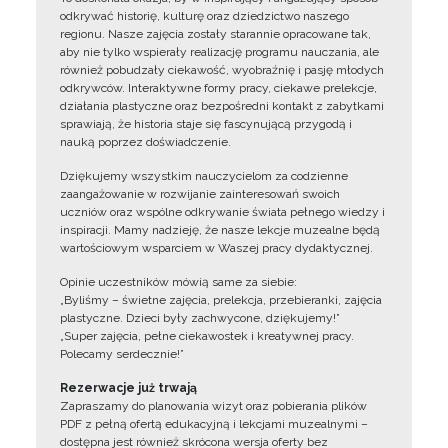
odkrywać historię, kulturę oraz dziedzictwo naszego
regionu. Nasze zajęcia zostały starannie opracowane tak,
aby nie tylko wspierały realizację programu nauczania, ale
również pobudzały ciekawość, wyobraźnię i pasję młodych
odkrywców. Interaktywne formy pracy, ciekawe prelekcje,
działania plastyczne oraz bezpośredni kontakt z zabytkami
sprawiają, że historia staje się fascynującą przygodą i
nauką poprzez doświadczenie.
Dziękujemy wszystkim nauczycielom za codzienne
zaangażowanie w rozwijanie zainteresowań swoich
uczniów oraz wspólne odkrywanie świata pełnego wiedzy i
inspiracji. Mamy nadzieję, że nasze lekcje muzealne będą
wartościowym wsparciem w Waszej pracy dydaktycznej.
Opinie uczestników mówią same za siebie:
„Byliśmy – świetne zajęcia, prelekcja, przebieranki, zajęcia
plastyczne. Dzieci były zachwycone, dziękujemy!”
„Super zajęcia, pełne ciekawostek i kreatywnej pracy.
Polecamy serdecznie!”
Rezerwacje już trwają
Zapraszamy do planowania wizyt oraz pobierania plików
PDF z pełną ofertą edukacyjną i lekcjami muzealnymi –
dostępna jest również skrócona wersja oferty bez