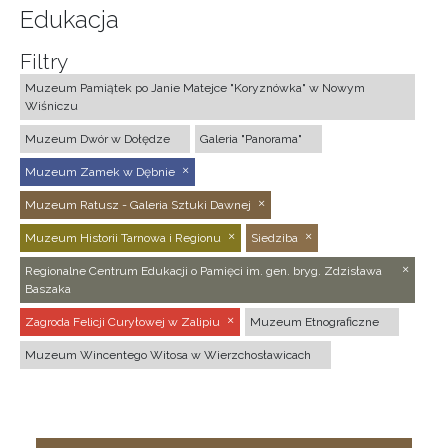
Edukacja
Filtry
Muzeum Pamiątek po Janie Matejce "Koryznówka" w Nowym
Wiśniczu
Muzeum Dwór w Dołędze
Galeria "Panorama"
Muzeum Zamek w Dębnie
Muzeum Ratusz - Galeria Sztuki Dawnej
Muzeum Historii Tarnowa i Regionu
Siedziba
Regionalne Centrum Edukacji o Pamięci im. gen. bryg. Zdzisława
Baszaka
Zagroda Felicji Curyłowej w Zalipiu
Muzeum Etnograficzne
Muzeum Wincentego Witosa w Wierzchosławicach