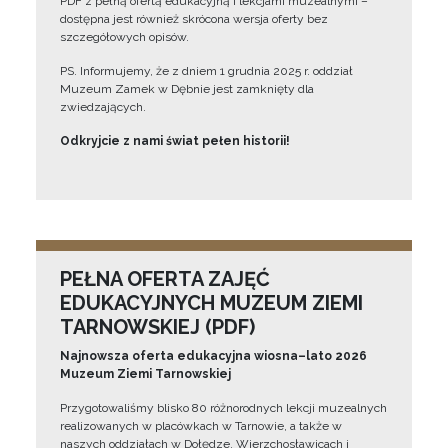
PDF z pełną ofertą edukacyjną i lekcjami muzealnymi –
dostępna jest również skrócona wersja oferty bez
szczegółowych opisów.
PS. Informujemy, że z dniem 1 grudnia 2025 r. oddział
Muzeum Zamek w Dębnie jest zamknięty dla
zwiedzających.
Odkryjcie z nami świat pełen historii!
PEŁNA OFERTA ZAJĘĆ
EDUKACYJNYCH MUZEUM ZIEMI
TARNOWSKIEJ (PDF)
Najnowsza oferta edukacyjna wiosna–lato 2026
Muzeum Ziemi Tarnowskiej
Przygotowaliśmy blisko 80 różnorodnych lekcji muzealnych
realizowanych w placówkach w Tarnowie, a także w
naszych oddziałach w Dołędze, Wierzchosławicach i