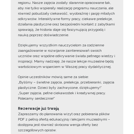
regionu. Nasze zajęcia zostały starannie opracowane tak,
aby nie tylko wspierały realizację programu nauczania, ale
również pobudzały ciekawość, wyobraźnię i pasję młodych
odkrywców. Interaktywne formy pracy, ciekawe prelekcje,
działania plastyczne oraz bezpośredni kontakt z zabytkami
sprawiają, że historia staje się fascynującą przygodą i
nauką poprzez doświadczenie.
Dziękujemy wszystkim nauczycielom za codzienne
zaangażowanie w rozwijanie zainteresowań swoich
uczniów oraz wspólne odkrywanie świata pełnego wiedzy i
inspiracji. Mamy nadzieję, że nasze lekcje muzealne będą
wartościowym wsparciem w Waszej pracy dydaktycznej.
Opinie uczestników mówią same za siebie:
„Byliśmy – świetne zajęcia, prelekcja, przebieranki, zajęcia
plastyczne. Dzieci były zachwycone, dziękujemy!”
„Super zajęcia, pełne ciekawostek i kreatywnej pracy.
Polecamy serdecznie!”
Rezerwacje już trwają
Zapraszamy do planowania wizyt oraz pobierania plików
PDF z pełną ofertą edukacyjną i lekcjami muzealnymi –
dostępna jest również skrócona wersja oferty bez
szczegółowych opisów.