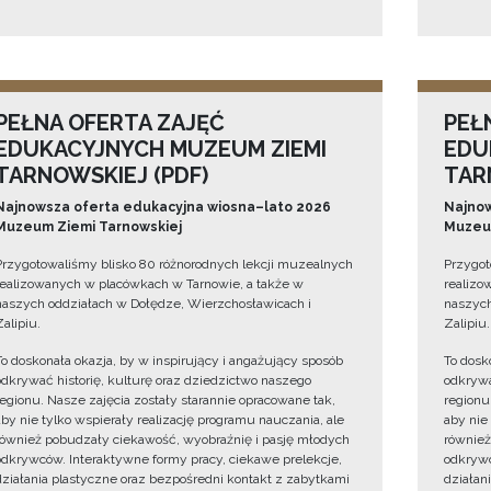
PEŁNA OFERTA ZAJĘĆ
PEŁ
EDUKACYJNYCH MUZEUM ZIEMI
EDU
TARNOWSKIEJ (PDF)
TAR
Najnowsza oferta edukacyjna wiosna–lato 2026
Najnow
Muzeum Ziemi Tarnowskiej
Muzeum
Przygotowaliśmy blisko 80 różnorodnych lekcji muzealnych
Przygot
realizowanych w placówkach w Tarnowie, a także w
realizo
naszych oddziałach w Dołędze, Wierzchosławicach i
naszych
Zalipiu.
Zalipiu.
To doskonała okazja, by w inspirujący i angażujący sposób
To dosk
odkrywać historię, kulturę oraz dziedzictwo naszego
odkrywa
regionu. Nasze zajęcia zostały starannie opracowane tak,
regionu
aby nie tylko wspierały realizację programu nauczania, ale
aby nie
również pobudzały ciekawość, wyobraźnię i pasję młodych
również
odkrywców. Interaktywne formy pracy, ciekawe prelekcje,
odkrywc
działania plastyczne oraz bezpośredni kontakt z zabytkami
działan