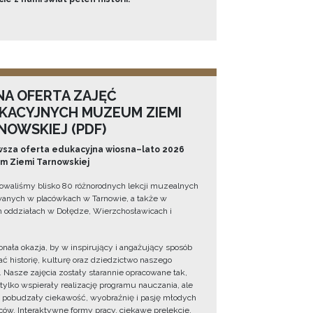
NA OFERTA ZAJĘĆ
KACYJNYCH MUZEUM ZIEMI
NOWSKIEJ (PDF)
sza oferta edukacyjna wiosna–lato 2026
 Ziemi Tarnowskiej
owaliśmy blisko 80 różnorodnych lekcji muzealnych
wanych w placówkach w Tarnowie, a także w
 oddziałach w Dołędze, Wierzchosławicach i
onała okazja, by w inspirujący i angażujący sposób
ć historię, kulturę oraz dziedzictwo naszego
. Nasze zajęcia zostały starannie opracowane tak,
 tylko wspierały realizację programu nauczania, ale
 pobudzały ciekawość, wyobraźnię i pasję młodych
ów. Interaktywne formy pracy, ciekawe prelekcje,