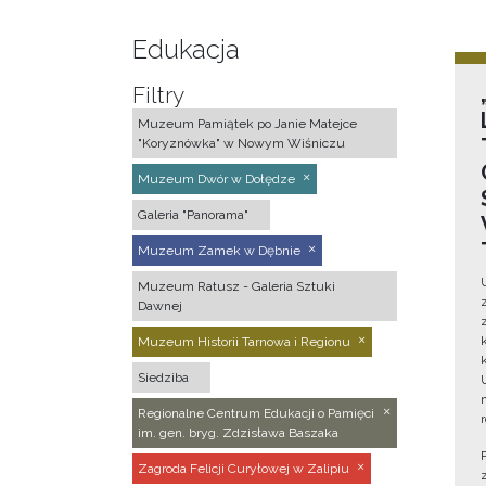
Edukacja
Filtry
Muzeum Pamiątek po Janie Matejce
"Koryznówka" w Nowym Wiśniczu
Muzeum Dwór w Dołędze
Galeria "Panorama"
Muzeum Zamek w Dębnie
Muzeum Ratusz - Galeria Sztuki
Dawnej
Muzeum Historii Tarnowa i Regionu
Siedziba
Regionalne Centrum Edukacji o Pamięci
im. gen. bryg. Zdzisława Baszaka
Zagroda Felicji Curyłowej w Zalipiu