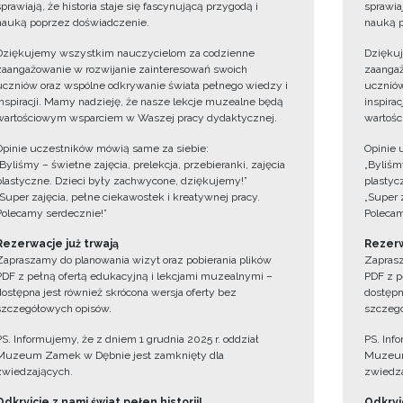
sprawiają, że historia staje się fascynującą przygodą i
sprawiaj
nauką poprzez doświadczenie.
nauką p
Dziękujemy wszystkim nauczycielom za codzienne
Dzięku
zaangażowanie w rozwijanie zainteresowań swoich
zaangaż
uczniów oraz wspólne odkrywanie świata pełnego wiedzy i
uczniów
inspiracji. Mamy nadzieję, że nasze lekcje muzealne będą
inspira
wartościowym wsparciem w Waszej pracy dydaktycznej.
wartośc
Opinie uczestników mówią same za siebie:
Opinie 
„Byliśmy – świetne zajęcia, prelekcja, przebieranki, zajęcia
„Byliśmy
plastyczne. Dzieci były zachwycone, dziękujemy!”
plastyc
„Super zajęcia, pełne ciekawostek i kreatywnej pracy.
„Super 
Polecamy serdecznie!”
Polecam
Rezerwacje już trwają
Rezerw
Zapraszamy do planowania wizyt oraz pobierania plików
Zaprasz
PDF z pełną ofertą edukacyjną i lekcjami muzealnymi –
PDF z p
dostępna jest również skrócona wersja oferty bez
dostępn
szczegółowych opisów.
szczegó
PS. Informujemy, że z dniem 1 grudnia 2025 r. oddział
PS. Inf
Muzeum Zamek w Dębnie jest zamknięty dla
Muzeum
zwiedzających.
zwiedza
Odkryjcie z nami świat pełen historii!
Odkryjc