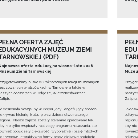
PEŁNA OFERTA ZAJĘĆ
PEŁ
EDUKACYJNYCH MUZEUM ZIEMI
EDU
TARNOWSKIEJ (PDF)
TAR
Najnowsza oferta edukacyjna wiosna–lato 2026
Najnow
Muzeum Ziemi Tarnowskiej
Muzeum
Przygotowaliśmy blisko 80 różnorodnych lekcji muzealnych
Przygot
realizowanych w placówkach w Tarnowie, a także w
realizo
naszych oddziałach w Dołędze, Wierzchosławicach i
naszych
Zalipiu.
Zalipiu.
To doskonała okazja, by w inspirujący i angażujący sposób
To dosk
odkrywać historię, kulturę oraz dziedzictwo naszego
odkrywa
regionu. Nasze zajęcia zostały starannie opracowane tak,
regionu
aby nie tylko wspierały realizację programu nauczania, ale
aby nie
również pobudzały ciekawość, wyobraźnię i pasję młodych
również
odkrywców. Interaktywne formy pracy, ciekawe prelekcje,
odkrywc