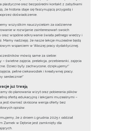
ia plastyczne oraz bezpośredni kontakt z zabytkami
ą, że historia staje się fascynującą przygodą i
oprzez doświadczenie.
jemy wszystkim nauczycielom za codzienne
owanie w rozwijanie zainteresowań swoich
 oraz wspólne odkrywanie świata pełnego wiedzy i
cji. Mamy nadzieję, że nasze lekcje muzealne będą
iowym wsparciem w Waszej pracy dydaktycznej.
uczestników mówią same za siebie:
 – świetne zajęcia, prelekcja, przebieranki, zajęcia
zne. Dzieci były zachwycone, dziękujemy!”
zajęcia, pełne ciekawostek i kreatywnej pracy.
y serdecznie!”
acje już trwają
amy do planowania wizyt oraz pobierania plików
ełną ofertą edukacyjną i lekcjami muzealnymi –
a jest również skrócona wersja oferty bez
łowych opisów.
ormujemy, że z dniem 1 grudnia 2025 r. oddział
 Zamek w Dębnie jest zamknięty dla
jących.