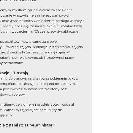
oprzez doświadczenie.
jemy wszystkim nauczycielom za codzienne
owanie w rozwijanie zainteresowań swoich
 oraz wspólne odkrywanie świata pełnego wiedzy i
cji. Mamy nadzieję, że nasze lekcje muzealne będą
iowym wsparciem w Waszej pracy dydaktycznej.
uczestników mówią same za siebie:
 – świetne zajęcia, prelekcja, przebieranki, zajęcia
zne. Dzieci były zachwycone, dziękujemy!”
zajęcia, pełne ciekawostek i kreatywnej pracy.
y serdecznie!”
acje już trwają
amy do planowania wizyt oraz pobierania plików
ełną ofertą edukacyjną i lekcjami muzealnymi –
a jest również skrócona wersja oferty bez
łowych opisów.
ormujemy, że z dniem 1 grudnia 2025 r. oddział
 Zamek w Dębnie jest zamknięty dla
jących.
ie z nami świat pełen historii!