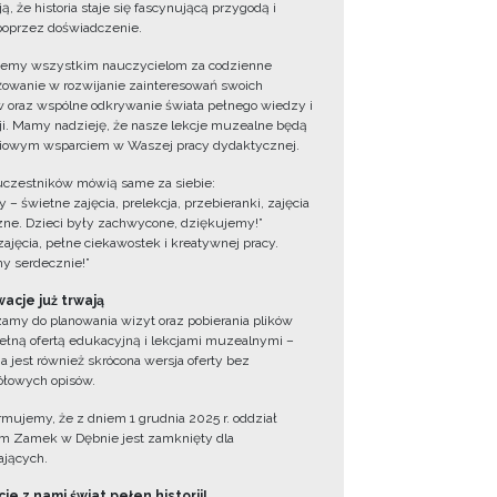
ą, że historia staje się fascynującą przygodą i
oprzez doświadczenie.
jemy wszystkim nauczycielom za codzienne
owanie w rozwijanie zainteresowań swoich
 oraz wspólne odkrywanie świata pełnego wiedzy i
cji. Mamy nadzieję, że nasze lekcje muzealne będą
iowym wsparciem w Waszej pracy dydaktycznej.
uczestników mówią same za siebie:
 – świetne zajęcia, prelekcja, przebieranki, zajęcia
zne. Dzieci były zachwycone, dziękujemy!”
zajęcia, pełne ciekawostek i kreatywnej pracy.
y serdecznie!”
acje już trwają
amy do planowania wizyt oraz pobierania plików
ełną ofertą edukacyjną i lekcjami muzealnymi –
a jest również skrócona wersja oferty bez
łowych opisów.
ormujemy, że z dniem 1 grudnia 2025 r. oddział
 Zamek w Dębnie jest zamknięty dla
jących.
ie z nami świat pełen historii!