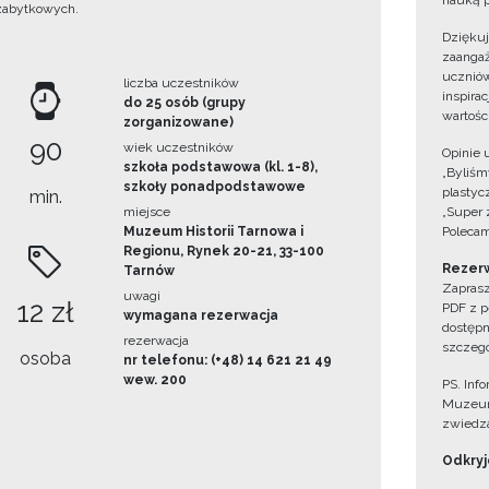
nauką p
zabytkowych.
Dzięku
zaangaż
uczniów
liczba uczestników
inspira
do 25 osób (grupy
wartośc
zorganizowane)
90
wiek uczestników
Opinie 
szkoła podstawowa (kl. 1-8),
„Byliśmy
szkoły ponadpodstawowe
plastyc
min.
miejsce
„Super 
Muzeum Historii Tarnowa i
Polecam
Regionu, Rynek 20-21, 33-100
Rezerw
Tarnów
Zaprasz
uwagi
12 zł
PDF z p
wymagana rezerwacja
dostępn
rezerwacja
szczegó
osoba
nr telefonu: (+48) 14 621 21 49
wew. 200
PS. Inf
Muzeum
zwiedza
Odkryjc