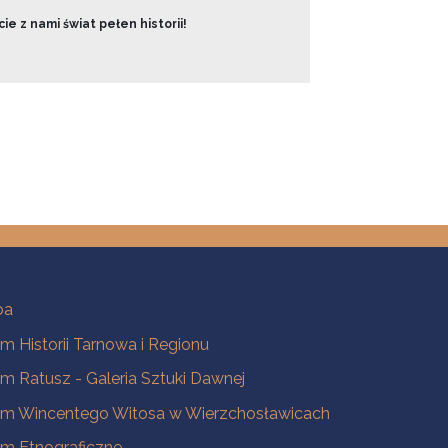
ie z nami świat pełen historii!
ba
 Historii Tarnowa i Regionu
 Ratusz - Galeria Sztuki Dawnej
m Wincentego Witosa w Wierzchosławicach
m Etnograficzne