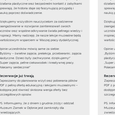
działania plastyczne oraz bezpośredni kontakt z zabytkami
działan
sprawiają, że historia staje się fascynującą przygodą i
sprawiaj
nauką poprzez doświadczenie.
nauką p
Dziękujemy wszystkim nauczycielom za codzienne
Dzięku
zaangażowanie w rozwijanie zainteresowań swoich
zaangaż
uczniów oraz wspólne odkrywanie świata pełnego wiedzy i
uczniów
inspiracji. Mamy nadzieję, że nasze lekcje muzealne będą
inspira
wartościowym wsparciem w Waszej pracy dydaktycznej.
wartośc
Opinie uczestników mówią same za siebie:
Opinie 
„Byliśmy – świetne zajęcia, prelekcja, przebieranki, zajęcia
„Byliśmy
plastyczne. Dzieci były zachwycone, dziękujemy!”
plastyc
„Super zajęcia, pełne ciekawostek i kreatywnej pracy.
„Super 
Polecamy serdecznie!”
Polecam
Rezerwacje już trwają
Rezerw
Zapraszamy do planowania wizyt oraz pobierania plików
Zaprasz
PDF z pełną ofertą edukacyjną i lekcjami muzealnymi –
PDF z p
dostępna jest również skrócona wersja oferty bez
dostępn
szczegółowych opisów.
szczegó
PS. Informujemy, że z dniem 1 grudnia 2025 r. oddział
PS. Inf
Muzeum Zamek w Dębnie jest zamknięty dla
Muzeum
zwiedzających.
zwiedza