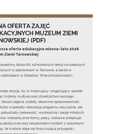
NA OFERTA ZAJĘĆ
KACYJNYCH MUZEUM ZIEMI
NOWSKIEJ (PDF)
sza oferta edukacyjna wiosna–lato 2026
 Ziemi Tarnowskiej
owaliśmy blisko 80 różnorodnych lekcji muzealnych
wanych w placówkach w Tarnowie, a także w
 oddziałach w Dołędze, Wierzchosławicach i
onała okazja, by w inspirujący i angażujący sposób
ć historię, kulturę oraz dziedzictwo naszego
. Nasze zajęcia zostały starannie opracowane tak,
 tylko wspierały realizację programu nauczania, ale
 pobudzały ciekawość, wyobraźnię i pasję młodych
ów. Interaktywne formy pracy, ciekawe prelekcje,
ia plastyczne oraz bezpośredni kontakt z zabytkami
ą, że historia staje się fascynującą przygodą i