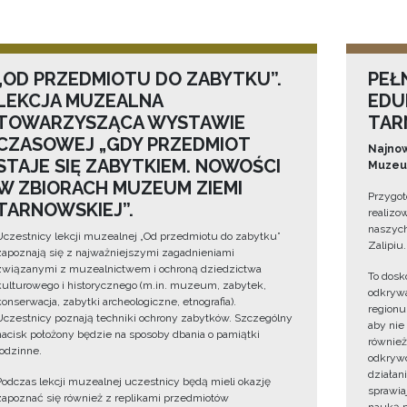
„OD PRZEDMIOTU DO ZABYTKU”.
PEŁ
LEKCJA MUZEALNA
EDU
TOWARZYSZĄCA WYSTAWIE
TAR
CZASOWEJ „GDY PRZEDMIOT
Najnow
STAJE SIĘ ZABYTKIEM. NOWOŚCI
Muzeum
W ZBIORACH MUZEUM ZIEMI
Przygot
TARNOWSKIEJ”.
realizo
naszych
Uczestnicy lekcji muzealnej „Od przedmiotu do zabytku”
Zalipiu.
zapoznają się z najważniejszymi zagadnieniami
związanymi z muzealnictwem i ochroną dziedzictwa
To dosk
kulturowego i historycznego (m.in. muzeum, zabytek,
odkrywa
konserwacja, zabytki archeologiczne, etnografia).
regionu
Uczestnicy poznają techniki ochrony zabytków. Szczególny
aby nie
nacisk położony będzie na sposoby dbania o pamiątki
również
rodzinne.
odkrywc
działan
Podczas lekcji muzealnej uczestnicy będą mieli okazję
sprawiaj
zapoznać się również z replikami przedmiotów