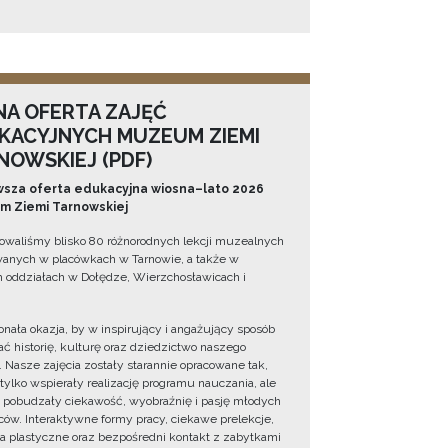
NA OFERTA ZAJĘĆ
KACYJNYCH MUZEUM ZIEMI
NOWSKIEJ (PDF)
sza oferta edukacyjna wiosna–lato 2026
 Ziemi Tarnowskiej
owaliśmy blisko 80 różnorodnych lekcji muzealnych
wanych w placówkach w Tarnowie, a także w
 oddziałach w Dołędze, Wierzchosławicach i
onała okazja, by w inspirujący i angażujący sposób
ć historię, kulturę oraz dziedzictwo naszego
. Nasze zajęcia zostały starannie opracowane tak,
 tylko wspierały realizację programu nauczania, ale
 pobudzały ciekawość, wyobraźnię i pasję młodych
ów. Interaktywne formy pracy, ciekawe prelekcje,
ia plastyczne oraz bezpośredni kontakt z zabytkami