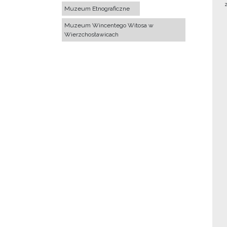
Muzeum Etnograficzne
Muzeum Wincentego Witosa w
Wierzchosławicach